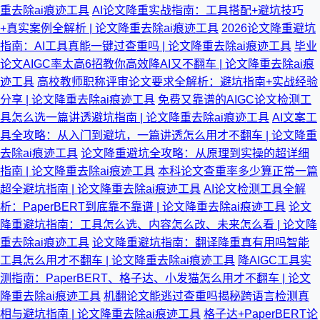
重去除ai痕迹工具
AI论文降重实战指南：工具搭配+避坑技巧
+真实案例全解析 | 论文降重去除ai痕迹工具
2026论文降重避坑
指南：AI工具真能一键过查重吗 | 论文降重去除ai痕迹工具
毕业
论文AIGC率太高6招教你高效降AI又不翻车 | 论文降重去除ai痕
迹工具
高校教师职称评审论文要求全解析：避坑指南+实战经验
分享 | 论文降重去除ai痕迹工具
免费又靠谱的AIGC论文检测工
具怎么选一篇讲透避坑指南 | 论文降重去除ai痕迹工具
AI文案工
具全攻略：从入门到避坑，一篇讲透怎么用才不翻车 | 论文降重
去除ai痕迹工具
论文降重避坑全攻略：从原理到实操的超详细
指南 | 论文降重去除ai痕迹工具
本科论文查重率多少算正常一篇
超全避坑指南 | 论文降重去除ai痕迹工具
AI论文检测工具全解
析：PaperBERT到底靠不靠谱 | 论文降重去除ai痕迹工具
论文
降重避坑指南：工具怎么选、内容怎么改、未来怎么看 | 论文降
重去除ai痕迹工具
论文降重避坑指南：翻译降重真有用吗智能
工具怎么用才不翻车 | 论文降重去除ai痕迹工具
降AIGC工具实
测指南：PaperBERT、格子达、小发猫怎么用才不翻车 | 论文
降重去除ai痕迹工具
机翻论文能逃过查重吗揭秘跨语言检测真
相与避坑指南 | 论文降重去除ai痕迹工具
格子达+PaperBERT论