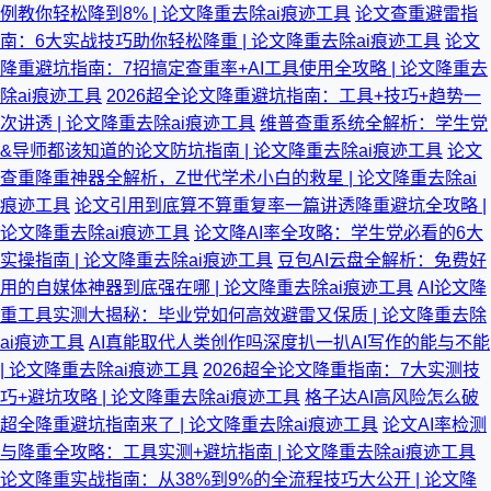
例教你轻松降到8% | 论文降重去除ai痕迹工具
论文查重避雷指
南：6大实战技巧助你轻松降重 | 论文降重去除ai痕迹工具
论文
降重避坑指南：7招搞定查重率+AI工具使用全攻略 | 论文降重去
除ai痕迹工具
2026超全论文降重避坑指南：工具+技巧+趋势一
次讲透 | 论文降重去除ai痕迹工具
维普查重系统全解析：学生党
&导师都该知道的论文防坑指南 | 论文降重去除ai痕迹工具
论文
查重降重神器全解析，Z世代学术小白的救星 | 论文降重去除ai
痕迹工具
论文引用到底算不算重复率一篇讲透降重避坑全攻略 |
论文降重去除ai痕迹工具
论文降AI率全攻略：学生党必看的6大
实操指南 | 论文降重去除ai痕迹工具
豆包AI云盘全解析：免费好
用的自媒体神器到底强在哪 | 论文降重去除ai痕迹工具
AI论文降
重工具实测大揭秘：毕业党如何高效避雷又保质 | 论文降重去除
ai痕迹工具
AI真能取代人类创作吗深度扒一扒AI写作的能与不能
| 论文降重去除ai痕迹工具
2026超全论文降重指南：7大实测技
巧+避坑攻略 | 论文降重去除ai痕迹工具
格子达AI高风险怎么破
超全降重避坑指南来了 | 论文降重去除ai痕迹工具
论文AI率检测
与降重全攻略：工具实测+避坑指南 | 论文降重去除ai痕迹工具
论文降重实战指南：从38%到9%的全流程技巧大公开 | 论文降