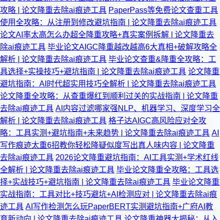
攻略 | 论文降重去除ai痕迹工具
PaperPass等免费论文查重工具
使用全攻略：从注册到修改避坑指南 | 论文降重去除ai痕迹工具
论文AI率太高怎么办超全降重攻略+真实案例拆解 | 论文降重去
除ai痕迹工具
毕业论文AIGC降重越改越高6大真相+破解攻略全
解析 | 论文降重去除ai痕迹工具
毕业论文查重&降重全攻略：工
具选择+实操技巧+避坑指南 | 论文降重去除ai痕迹工具
论文降重
避坑指南：AI时代超实用技巧全解析 | 论文降重去除ai痕迹工具
论文降重全攻略：从查重爆红到顺利过关的实战指南 | 论文降重
去除ai痕迹工具
AI内容过滤哪家强NLP、机器学习、深度学习全
解析 | 论文降重去除ai痕迹工具
格子达AIGC高风险应对全攻
略：工具实测+避坑指南+未来趋势 | 论文降重去除ai痕迹工具
AI
写作痕迹太重6招教你轻松降疑似度写出真人味内容 | 论文降重
去除ai痕迹工具
2026论文降重避坑指南：AI工具实测+学术红线
全解析 | 论文降重去除ai痕迹工具
毕业论文降重全攻略：工具选
择+实战技巧+避坑指南 | 论文降重去除ai痕迹工具
毕业论文降重
实战指南：工具对比+技巧避坑+AI检测应对 | 论文降重去除ai痕
迹工具
AI写作检测怎么玩PaperBERT实测避坑指南+广府AI教
育新动向 | 论文降重去除ai痕迹工具
论文降重神器大揭秘：从入