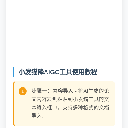
🎓 学术专业适配
专门针对学术论文写作场景优化，理解不同学科领
域的学术规范和语言特点，确保优化后的内容既降
低AI率又保持学术专业性。
小发猫降AIGC工具使用教程
步骤一：内容导入
- 将AI生成的论
文内容复制粘贴到小发猫工具的文
本输入框中，支持多种格式的文档
导入。