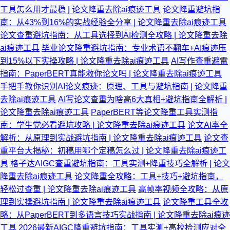
工具怎么用才最稳 | 论文降重去除ai痕迹工具
论文降重避坑指
南：从43%到16%的实战经验全分享 | 论文降重去除ai痕迹工具
论文查重避坑指南：从工具选择到AI检测全攻略 | 论文降重去除
ai痕迹工具
毕业论文降重避坑指南：专业术语不翻车+AI痕迹压
到15%以下实操攻略 | 论文降重去除ai痕迹工具
AI写作查重避雷
指南：PaperBERT真能救你论文吗 | 论文降重去除ai痕迹工具
手把手教你识别AI论文痕迹：原理、工具与避坑指南 | 论文降重
去除ai痕迹工具
AI写论文查重为啥高6大真相+避坑指南全解析 |
论文降重去除ai痕迹工具
PaperBERT等论文降重工具实测指
南：学生党必看避坑攻略 | 论文降重去除ai痕迹工具
论文AI率全
解析：从原理到实战避坑指南 | 论文降重去除ai痕迹工具
论文查
重平台大揭秘：初稿用哪个定稿怎么过 | 论文降重去除ai痕迹工
具
格子达AIGC查重避坑指南：工具实测+降重技巧全解析 | 论文
降重去除ai痕迹工具
论文降重全攻略：工具+技巧+避坑指南，
轻松过查重 | 论文降重去除ai痕迹工具
高帧率视频全攻略：从原
理到实操避坑指南 | 论文降重去除ai痕迹工具
论文降重工具全攻
略：从PaperBERT到多语言技巧实战指南 | 论文降重去除ai痕迹
工具
2026最新AIGC降重避坑指南：工具实测+高校检测应对全