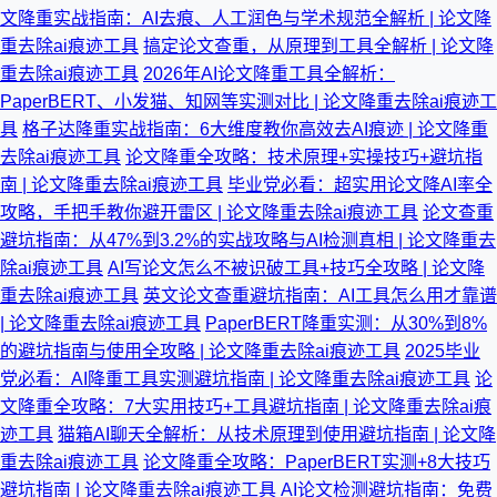
文降重实战指南：AI去痕、人工润色与学术规范全解析 | 论文降
重去除ai痕迹工具
搞定论文查重，从原理到工具全解析 | 论文降
重去除ai痕迹工具
2026年AI论文降重工具全解析：
PaperBERT、小发猫、知网等实测对比 | 论文降重去除ai痕迹工
具
格子达降重实战指南：6大维度教你高效去AI痕迹 | 论文降重
去除ai痕迹工具
论文降重全攻略：技术原理+实操技巧+避坑指
南 | 论文降重去除ai痕迹工具
毕业党必看：超实用论文降AI率全
攻略，手把手教你避开雷区 | 论文降重去除ai痕迹工具
论文查重
避坑指南：从47%到3.2%的实战攻略与AI检测真相 | 论文降重去
除ai痕迹工具
AI写论文怎么不被识破工具+技巧全攻略 | 论文降
重去除ai痕迹工具
英文论文查重避坑指南：AI工具怎么用才靠谱
| 论文降重去除ai痕迹工具
PaperBERT降重实测：从30%到8%
的避坑指南与使用全攻略 | 论文降重去除ai痕迹工具
2025毕业
党必看：AI降重工具实测避坑指南 | 论文降重去除ai痕迹工具
论
文降重全攻略：7大实用技巧+工具避坑指南 | 论文降重去除ai痕
迹工具
猫箱AI聊天全解析：从技术原理到使用避坑指南 | 论文降
重去除ai痕迹工具
论文降重全攻略：PaperBERT实测+8大技巧
避坑指南 | 论文降重去除ai痕迹工具
AI论文检测避坑指南：免费