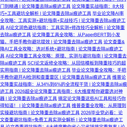
门到精通 | 论文降重去除ai痕迹工具
论文降重实战指南：8大技
巧+工具避坑全解析 | 论文降重去除ai痕迹工具
毕业论文降AI率
全攻略：工具实测+避坑指南+实战技巧 | 论文降重去除ai痕迹工
具
AI论文润色避坑指南：工具实测+修改技巧全解析 | 论文降重
去除ai痕迹工具
论文降重工具全攻略：从PaperBERT到小发
猫，手把手教你避坑提效 | 论文降重去除ai痕迹工具
论文查重&
降AI工具全攻略：选对系统+避坑指南 | 论文降重去除ai痕迹工
具
AI论文降重工具全攻略：原理、实测与避坑指南 | 论文降重去
除ai痕迹工具
SCI论文返修全攻略：从回信模板到降重技巧的超
实用指南 | 论文降重去除ai痕迹工具
毕业论文降重全攻略：手把
手教你避开AI检测和查重雷区 | 论文降重去除ai痕迹工具
维普论
文降重实战指南：从34%到6%的全流程干货 | 论文降重去除ai痕
迹工具
2026超全论文降重工具指南：6大维度帮你避雷选对神
器 | 论文降重去除ai痕迹工具
搞定论文降重这些AI工具和技巧你
得知道！ | 论文降重去除ai痕迹工具
维普查重全攻略：从原理到
实操避坑指南 | 论文降重去除ai痕迹工具
2026毕业党必看：论
文查重避坑指南+免费工具实测全解析 | 论文降重去除ai痕迹工
具
论文查重避坑指南：6大维度教你省心又省钱搞定重复率 | 论