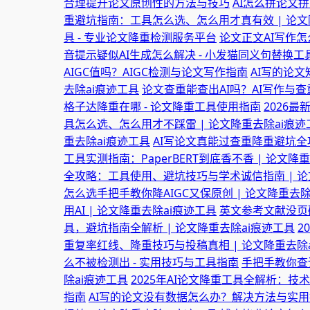
合理提升论文原创性的方法与技巧
AI怎么拼论文拼
重避坑指南：工具怎么选、怎么用才真有效 | 论文
具 - 专业论文降重检测服务平台
论文正文AI写作怎
音提示疑似AI生成怎么解决 - 小发猫同义句替换
AIGC值吗？AIGC检测与论文写作指南
AI写的论
去除ai痕迹工具
论文查重能查出AI吗？AI写作与
格子达降重在哪 - 论文降重工具使用指南
2026
具怎么选、怎么用才不踩雷 | 论文降重去除ai痕迹
重去除ai痕迹工具
AI写论文真能过查重降重避坑全攻
工具实测指南：PaperBERT到底香不香 | 论文降
全攻略：工具使用、避坑技巧与学术诚信指南 | 论
怎么选手把手教你降AIGC又保原创 | 论文降重去除
用AI | 论文降重去除ai痕迹工具
英文参考文献没页码
具，避坑指南全解析 | 论文降重去除ai痕迹工具
2
重复率红线、降重技巧与投稿真相 | 论文降重去除
么不被检测出 - 实用技巧与工具指南
手把手教你查论
除ai痕迹工具
2025年AI论文降重工具全解析：技
指南
AI写的论文没有数据怎么办？解决方法与实