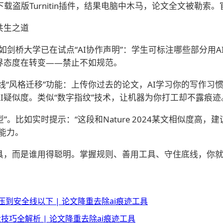
生下载盗版Turnitin插件，结果电脑中木马，论文全文被勒
共生之道
比如剑桥大学已在试点“AI协作声明”：学生可标注哪些部分用
界态度在转变——禁止不如规范。
新版将上线“风格迁移”功能：上传你过去的论文，AI学习你的写
I疑似度。类似“数字指纹”技术，让机器为你打工却不露痕迹
。比如实时提示：“这段和Nature 2024某文相似度高，建
能力。
工具，而是谁用得聪明。掌握规则、善用工具、守住底线，你
压到安全线以下 | 论文降重去除ai痕迹工具
大技巧全解析 | 论文降重去除ai痕迹工具