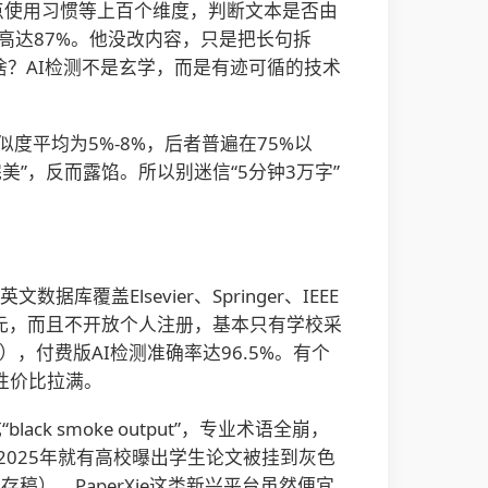
、标点使用习惯等上百个维度，判断文本是否由
似度高达87%。他没改内容，只是把长句拆
%。这说明啥？AI检测不是玄学，而是有迹可循的技术
似度平均为5%-8%，后者普遍在75%以
美”，反而露馅。所以别迷信“5分钟3万字”
覆盖Elsevier、Springer、IEEE
美元，而且不开放个人注册，基本只有学校采
），付费版AI检测准确率达96.5%。有个
，性价比拉满。
ack smoke output”，专业术语全崩，
025年就有高校曝出学生论文被挂到灰色
）。PaperXie这类新兴平台虽然便宜