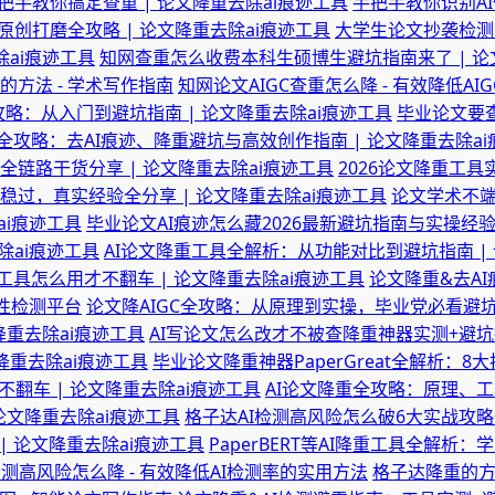
手教你搞定查重 | 论文降重去除ai痕迹工具
手把手教你识别AI
创打磨全攻略 | 论文降重去除ai痕迹工具
大学生论文抄袭检测系
除ai痕迹工具
知网查重怎么收费本科生硕博生避坑指南来了 | 论
方法 - 学术写作指南
知网论文AIGC查重怎么降 - 有效降低A
I全攻略：从入门到避坑指南 | 论文降重去除ai痕迹工具
毕业论文要查
全攻略：去AI痕迹、降重避坑与高效创作指南 | 论文降重去除a
链路干货分享 | 论文降重去除ai痕迹工具
2026论文降重工具实
稳过，真实经验全分享 | 论文降重去除ai痕迹工具
论文学术不端
ai痕迹工具
毕业论文AI痕迹怎么藏2026最新避坑指南与实操经验
除ai痕迹工具
AI论文降重工具全解析：从功能对比到避坑指南 |
工具怎么用才不翻车 | 论文降重去除ai痕迹工具
论文降重&去A
创性检测平台
论文降AIGC全攻略：从原理到实操，毕业党必看避坑指
降重去除ai痕迹工具
AI写论文怎么改才不被查降重神器实测+避坑指
文降重去除ai痕迹工具
毕业论文降重神器PaperGreat全解析：8
不翻车 | 论文降重去除ai痕迹工具
AI论文降重全攻略：原理、工
论文降重去除ai痕迹工具
格子达AI检测高风险怎么破6大实战攻略+
 论文降重去除ai痕迹工具
PaperBERT等AI降重工具全解析
检测高风险怎么降 - 有效降低AI检测率的实用方法
格子达降重的方