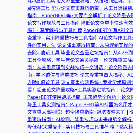
除ai痕迹工具
论文降重全攻略：从技巧到避坑，手把
ai痕迹工具
毕业论文查重避坑指南：从工具选择到原
指南：PaperBERT等7大要点全解析 | 论文降重去
论文写作规范与工具指南
降低论文查重率快速有效的
吗？- 深度解析与工具推荐
PaperBERT仿写AP
查重率 - 实用降重技巧与工具指南
AI论文写作工具
性的实用方法
论文降重避坑指南：从原理到实操的全
去除ai痕迹工具
毕业论文查重避坑指南：从4.2%到
工具全攻略：学生党论文通关秘籍 | 论文降重去除
南：从查重原理到实战技巧一文讲透 | 论文降重去
南 - 学术诚信与降重技巧
论文降重神器大揭秘：AI
去除ai痕迹工具
论文查重检测系统 - 专业学术原
看！超全论文降重攻略+工具实测避坑指南 | 论文
PaperBERT使用避坑指南+未来趋势全解析 | 论
降重工具实测指南：PaperBERT等AI神器怎么用才
文查重太高别慌！超全降重指南+避坑攻略来了 | 
重避坑指南：AI检测、降重技巧与未来趋势全解析 |
降低AIGC重复率 - 实用技巧与工具推荐
格子达AI