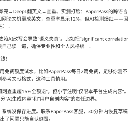
→DeepL翻英文→查重。实测打脸：PaperPass的跨语言
网论文机翻成英文，查重率显示12%，但AI检测爆红——
表达）。
写会导致“语义失真”。比如把“significant correlatio
须自己读一遍，确保专业性和个人风格统一。
枉钱！
用免费额度试水。比如PaperPass每日2篇免费，足够你测
别参考文献格式，这种工具慎用。
知网查重超15%全额退”，但小字注明“仅限本平台生成内容
区分“AI生成内容”和“用户自创内容”的责任边界。
统没保存进度。联系PaperPass客服，30分钟内恢复
”，出了问题只能自认倒霉。