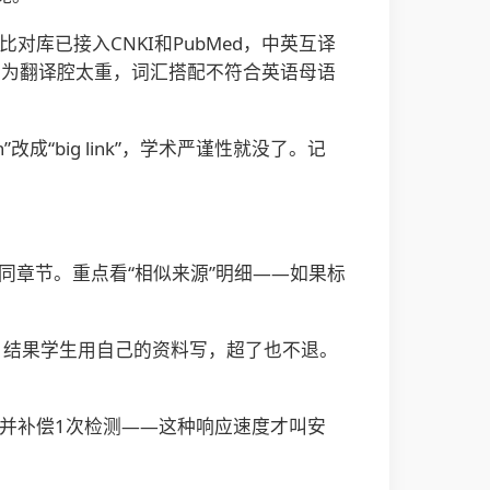
比对库已接入CNKI和PubMed，中英互译
因为翻译腔太重，词汇搭配不符合英语母语
n”改成“big link”，学术严谨性就没了。记
不同章节。重点看“相似来源”明细——如果标
”。结果学生用自己的资料写，超了也不退。
草稿并补偿1次检测——这种响应速度才叫安