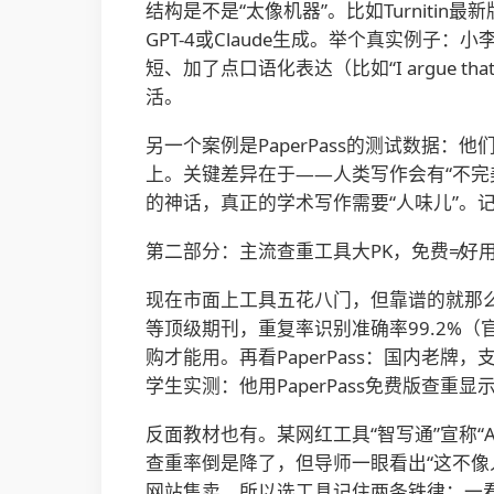
结构是不是“太像机器”。比如Turnit
GPT-4或Claude生成。举个真实例子
短、加了点口语化表达（比如“I argue th
活。
另一个案例是PaperPass的测试数据：
上。关键差异在于——人类写作会有“不完美
的神话，真正的学术写作需要“人味儿”。
第二部分：主流查重工具大PK，免费≠好
现在市面上工具五花八门，但靠谱的就那么几个。先
等顶级期刊，重复率识别准确率99.2%
购才能用。再看PaperPass：国内老牌
学生实测：他用PaperPass免费版查重显示
反面教材也有。某网红工具“智写通”宣称“AI降重9
查重率倒是降了，但导师一眼看出“这不像
网站售卖。所以选工具记住两条铁律：一看