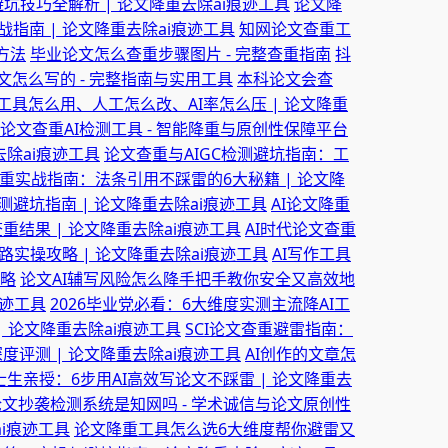
坑技巧全解析 | 论文降重去除ai痕迹工具
论文降
指南 | 论文降重去除ai痕迹工具
知网论文查重工
方法
毕业论文怎么查重步骤图片 - 完整查重指南
抖
论文怎么写的 - 完整指南与实用工具
本科论文会查
具怎么用、人工怎么改、AI率怎么压 | 论文降重
论文查重AI检测工具 - 智能降重与原创性保障平台
去除ai痕迹工具
论文查重与AIGC检测避坑指南：工
重实战指南：法条引用不踩雷的6大秘籍 | 论文降
测避坑指南 | 论文降重去除ai痕迹工具
AI论文降重
结果 | 论文降重去除ai痕迹工具
AI时代论文查重
实操攻略 | 论文降重去除ai痕迹工具
AI写作工具
策略
论文AI辅写风险怎么降手把手教你安全又高效地
痕迹工具
2026毕业党必看：6大维度实测主流降AI工
| 论文降重去除ai痕迹工具
SCI论文查重避雷指南：
等深度评测 | 论文降重去除ai痕迹工具
AI创作的文章怎
士生亲授：6步用AI高效写论文不踩雷 | 论文降重去
文抄袭检测系统是知网吗 - 学术诚信与论文原创性
ai痕迹工具
论文降重工具怎么选6大维度帮你避雷又