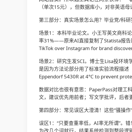
（单次15元），但数据库小，对非英语
第三部分：真实场景怎么用？毕业党/科研
场景1：本科毕业论文。小王写英文商科论文，初稿
率31%——原来AI直接复制了Statista报告原文
TikTok over Instagram for bran
场景2：研究生发SCI。博士生Lisa投环境
是因为方法论部分用了标准实验流程描述（比如“samp
Eppendorf 5430R at 4°C to pr
数据对比也很有意思：PaperPass对理工
文，建议优先用前者；写文学批评，后者
第四部分：常见误区大澄清！这些“骚操作
误区1：“只要查重率低，AI率无所谓”。
为改几个词就行，结果系统检测到整段逻辑