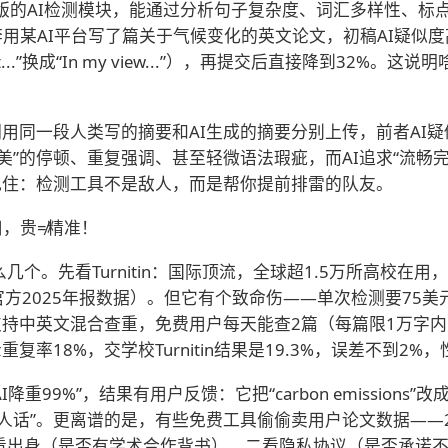
in最新版的AI检测模块，能通过分析句子复杂度、词汇多样性
：小李用某AI平台写了篇关于气候变化的英文论文，初稿AI疑
at...”换成“In my view...”），再提交后直接降到32
他们用同一段人类写的摘要和AI生成的摘要分别上传，前者AI疑
”的停顿、重复强调、甚至轻微语法瑕疵，而AI追求“流畅完
记住：检测工具不是敌人，而是帮你提前排雷的队友。
用，贵≠精准！
看Turnitin：国际顶流，全球超1.5万所高校在用，英文数据库
（官方2025年报数据）。但它有个致命伤——单次检测要75
，支持中英文混合查重，免费用户每天能查2篇（每篇限1万字内
重复率18%，交学校Turnitin结果是19.3%，误差不到2%
9%”，结果有用户反馈：它把“carbon emissions”改成“bl
人话”。更离谱的是，有些免费工具偷偷卖用户论文数据——2
出身（是否有学术合作背书），二看隐私协议（是否承诺不存稿