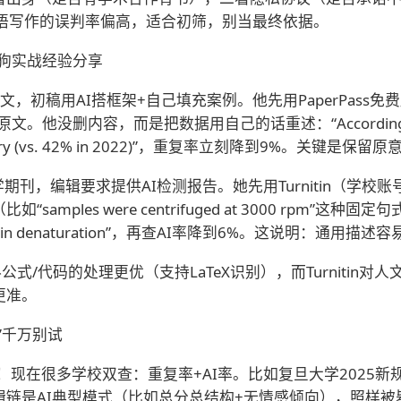
母语写作的误判率偏高，适合初筛，别当最终依据。
狗实战经验分享
用AI搭框架+自己填充案例。他先用PaperPass免费版查，发
。他没删内容，而是把数据用自己的话重述：“According to 2025 d
d discovery (vs. 42% in 2022)”，重复率立刻降到9%。关
学期刊，编辑要求提供AI检测报告。她先用Turnitin（学校
les were centrifuged at 3000 rpm”这种固定
event protein denaturation”，再查AI率降到6%。这说明
科公式/代码的处理更优（支持LaTeX识别），而Turniti
更准。
”千万别试
错！现在很多学校双查：重复率+AI率。比如复旦大学2025新
链是AI典型模式（比如总分总结构+无情感倾向），照样被