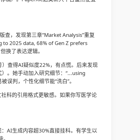
现第三章“Market Analysis”重复
ata, 68% of Gen Z prefers
键是保留原意但换了表达逻辑。
账号）查得AI疑似度22%，有点慌。后来发现
句式）。她手动加入研究细节：“...using
：通用描述容易被误判，个性化细节能“洗白”。
n对人文社科的引用格式更敏感。如果你写医学论
规：AI生成内容超30%直接挂科。有学生以
毙。