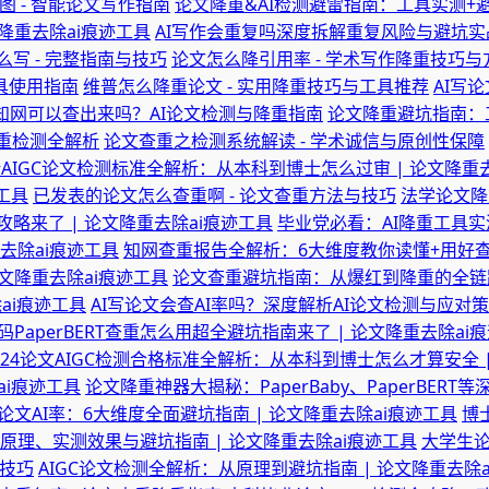
图 - 智能论文写作指南
论文降重&AI检测避雷指南：工具实测+避
降重去除ai痕迹工具
AI写作会重复吗深度拆解重复风险与避坑实战
么写 - 完整指南与技巧
论文怎么降引用率 - 学术写作降重技巧与
工具使用指南
维普怎么降重论文 - 实用降重技巧与工具推荐
AI写
文知网可以查出来吗？AI论文检测与降重指南
论文降重避坑指南：工
查重检测全解析
论文查重之检测系统解读 - 学术诚信与原创性保障
最新AIGC论文检测标准全解析：从本科到博士怎么过审 | 论文降重
工具
已发表的论文怎么查重啊 - 论文查重方法与技巧
法学论文降
略来了 | 论文降重去除ai痕迹工具
毕业党必看：AI降重工具实
重去除ai痕迹工具
知网查重报告全解析：6大维度教你读懂+用好查重
文降重去除ai痕迹工具
论文查重避坑指南：从爆红到降重的全链路
ai痕迹工具
AI写论文会查AI率吗？深度解析AI论文检测与应对
PaperBERT查重怎么用超全避坑指南来了 | 论文降重去除ai
024论文AIGC检测合格标准全解析：从本科到博士怎么才算安全 
ai痕迹工具
论文降重神器大揭秘：PaperBaby、PaperBERT
文AI率：6大维度全面避坑指南 | 论文降重去除ai痕迹工具
博
术原理、实测效果与避坑指南 | 论文降重去除ai痕迹工具
大学生论
用技巧
AIGC论文检测全解析：从原理到避坑指南 | 论文降重去除