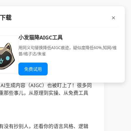
P下载
么用才靠谱
小发猫降AIGC工具
用同义句替换降低AIGC痕迹，疑似度降低60%,知网/维
论文降重去除ai痕迹工具。
普/格子达/朱雀
免费试用
AI生成内容（AIGC）也被盯上了！很多同
查重那些事儿，从原理到实操、从免费工具
你有没有抄别人，还看你的语言风格、逻辑