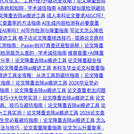
代写论文：工具+技巧+避坑全攻略 | 论文降重去除
统和知网 - 学术诚信指南
AI辅写疑似度检测避坑
文降重去除ai痕迹工具
成人本科论文要求AIGC吗？
IGC查重率的方法指南
AI生成内容检测有必要查重
AI率吗？AI写作检测与降重指南
写论文怎么降低
i痕迹工具
格子达论文降重修改技巧 - 提高论文原创
测指南：PaperBERT真香还是智商税 | 论文降重
检测是怎么查的 - 学术诚信指南
维普查重+AI降重
分享 | 论文降重去除ai痕迹工具
论文降重超全指
 论文降重去除ai痕迹工具
本科生毕业论文AI查重指
I痕迹工具全攻略：从选工具到避坑指南 | 论文降重
南 | 论文降重去除ai痕迹工具
2026毕业党必
南 | 论文降重去除ai痕迹工具
论文查重老出问题
大技巧+3大优势实测 | 论文降重去除ai痕迹工具
论文
具、技巧与避坑指南 | 论文降重去除ai痕迹工具
论
工具实测 | 论文降重去除ai痕迹工具
2026论文查
：学生党必看避坑指南 | 论文降重去除ai痕迹工具
怎么
法与技巧 - 论文查重降重指南
论文怎么升重复率 -