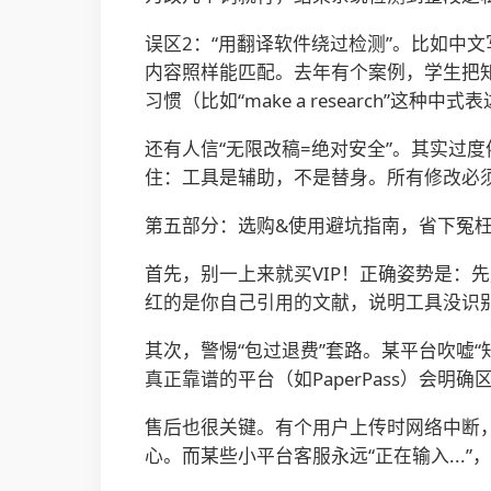
误区2：“用翻译软件绕过检测”。比如中文写完
内容照样能匹配。去年有个案例，学生把知
习惯（比如“make a research”这种中式
还有人信“无限改稿=绝对安全”。其实过度依赖AI改
住：工具是辅助，不是替身。所有修改必
第五部分：选购&使用避坑指南，省下冤
首先，别一上来就买VIP！正确姿势是：先
红的是你自己引用的文献，说明工具没识
其次，警惕“包过退费”套路。某平台吹嘘“
真正靠谱的平台（如PaperPass）会明确
售后也很关键。有个用户上传时网络中断，系
心。而某些小平台客服永远“正在输入...