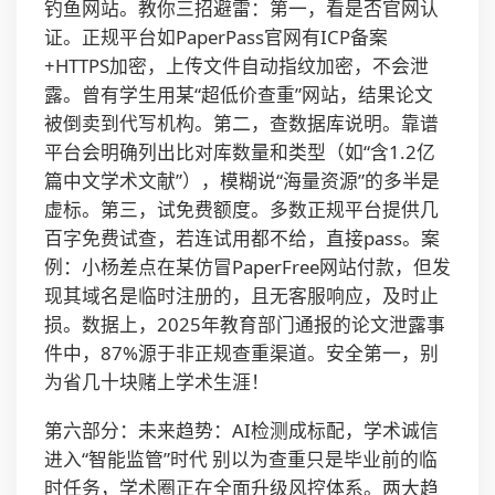
钓鱼网站。教你三招避雷：第一，看是否官网认
证。正规平台如PaperPass官网有ICP备案
+HTTPS加密，上传文件自动指纹加密，不会泄
露。曾有学生用某“超低价查重”网站，结果论文
被倒卖到代写机构。第二，查数据库说明。靠谱
平台会明确列出比对库数量和类型（如“含1.2亿
篇中文学术文献”），模糊说“海量资源”的多半是
虚标。第三，试免费额度。多数正规平台提供几
百字免费试查，若连试用都不给，直接pass。案
例：小杨差点在某仿冒PaperFree网站付款，但发
现其域名是临时注册的，且无客服响应，及时止
损。数据上，2025年教育部门通报的论文泄露事
件中，87%源于非正规查重渠道。安全第一，别
为省几十块赌上学术生涯！
第六部分：未来趋势：AI检测成标配，学术诚信
进入“智能监管”时代 别以为查重只是毕业前的临
时任务，学术圈正在全面升级风控体系。两大趋