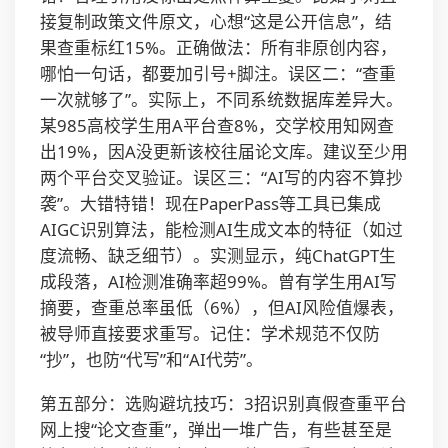
接复制政策文件原文，心想“这是公开信息”，结
果查重标红15%。正确做法：所有非原创内容，
哪怕一句话，都要加引号+脚注。误区二：“查重
一次就够了”。实际上，不同系统数据库差异大。
某985高校学生用A平台查8%，交学校用知网查
出19%，因A没更新该校往届论文库。建议至少用
两个平台交叉验证。误区三：“AI写的内容不算抄
袭”。大错特错！现在PaperPass等工具已集成
AIGC识别算法，能检测AI生成文本的特征（如过
度流畅、缺乏细节）。实测显示，纯ChatGPT生
成段落，AI检测准确率超99%。曾有学生用AI写
摘要，查重总率虽低（6%），但AI风险值爆表，
被导师直接要求重写。记住：学术规范不仅防
“抄”，也防“代写”和“AI代劳”。
第五部分：选购避坑技巧：3招识别真假查重平台
网上搜“论文查重”，弹出一堆广告，有些甚至是