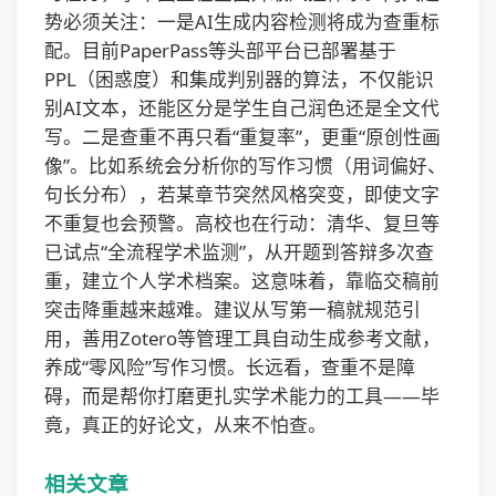
势必须关注：一是AI生成内容检测将成为查重标
配。目前PaperPass等头部平台已部署基于
PPL（困惑度）和集成判别器的算法，不仅能识
别AI文本，还能区分是学生自己润色还是全文代
写。二是查重不再只看“重复率”，更重“原创性画
像”。比如系统会分析你的写作习惯（用词偏好、
句长分布），若某章节突然风格突变，即使文字
不重复也会预警。高校也在行动：清华、复旦等
已试点“全流程学术监测”，从开题到答辩多次查
重，建立个人学术档案。这意味着，靠临交稿前
突击降重越来越难。建议从写第一稿就规范引
用，善用Zotero等管理工具自动生成参考文献，
养成“零风险”写作习惯。长远看，查重不是障
碍，而是帮你打磨更扎实学术能力的工具——毕
竟，真正的好论文，从来不怕查。
相关文章