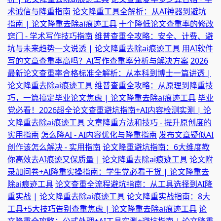
术诚信与降重指南
论文降重工具全解析：从AI神器到避坑
指南 | 论文降重去除ai痕迹工具
十个降低论文查重率的修改
窍门 - 学术写作技巧指南
维普查重全攻略：安全、计费、避
坑与未来趋势一文说透 | 论文降重去除ai痕迹工具
用AI软件
写的文章查重率高吗？AI写作查重率分析与解决方案
2026
最新论文查重率合格标准全解析：从本科到博士一篇讲透 |
论文降重去除ai痕迹工具
维普查重全攻略：从原理到降重技
巧，一篇搞定毕业论文焦虑 | 论文降重去除ai痕迹工具
毕业
党必看！2026超全论文查重避坑指南+AI内容检测实测 | 论
文降重去除ai痕迹工具
文章降重方法和技巧 - 提升原创度的
实用指南
怎么降AI - AI内容优化与降重指南
发布文章疑似AI
创作该怎么解决 - 实用指南
论文降重避坑指南：6大维度教
你高效去AI痕迹又保质量 | 论文降重去除ai痕迹工具
论文附
录加问卷+AI降重实操指南：学生党必看干货 | 论文降重去
除ai痕迹工具
论文查重全流程避坑指南：从工具选择到AI降
重实战 | 论文降重去除ai痕迹工具
论文降重实战指南：8大
工具+5大技巧告别查重焦虑 | 论文降重去除ai痕迹工具
论