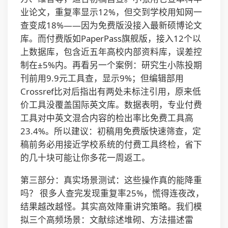
业论文，重复率显示12%，但交到学校用知网一
查变成18%——因为免费版没接入最新硕博论文
库。而付费版如PaperPass旗舰版，接入12个以
上数据库，包含近五年高校内部资料库，误差控
制在±5%内。再看另一个案例：研究生小陈投期
刊前用9.9元工具查，显示9%；但编辑部用
Crossref比对后指出有两处未标注引用，原来低
价工具没覆盖国际英文库。数据表明，专业付费
工具对中英文混合内容的检出率比免费工具高
23.4%。所以建议：初稿用免费版快速筛查，定
稿前务必用接近学校系统的付费工具终检，省下
的几十块可能让你多花一周返工。
第三部分：真实场景测试：这些操作真的能降重
吗？ 很多人查完发现重复率25%，慌得连夜改，
结果越改越怪。其实高效降重讲究策略。我们模
拟三个高频场景：文献综述堆砌、方法描述雷