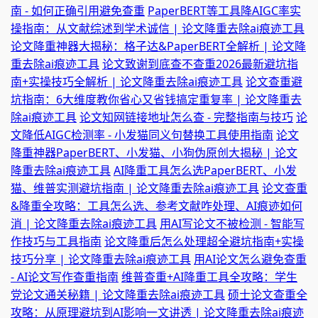
南 - 如何正确引用避免查重
PaperBERT等工具降AIGC率实
操指南：从文献综述到学术诚信 | 论文降重去除ai痕迹工具
论文降重神器大揭秘：格子达&PaperBERT全解析 | 论文降
重去除ai痕迹工具
论文致谢到底查不查重2026最新避坑指
南+实操技巧全解析 | 论文降重去除ai痕迹工具
论文查重避
坑指南：6大维度教你省心又省钱搞定重复率 | 论文降重去
除ai痕迹工具
论文知网链接地址怎么查 - 完整指南与技巧
论
文降低AIGC检测率 - 小发猫同义句替换工具使用指南
论文
降重神器PaperBERT、小发猫、小狗伪原创大揭秘 | 论文
降重去除ai痕迹工具
AI降重工具怎么选PaperBERT、小发
猫、维普实测避坑指南 | 论文降重去除ai痕迹工具
论文查重
&降重全攻略：工具怎么选、参考文献咋处理、AI痕迹如何
消 | 论文降重去除ai痕迹工具
用AI写论文不被检测 - 智能写
作技巧与工具指南
论文降重后怎么处理超全避坑指南+实操
技巧分享 | 论文降重去除ai痕迹工具
用AI论文怎么避免查重
- AI论文写作查重指南
维普查重+AI降重工具全攻略：学生
党论文通关秘籍 | 论文降重去除ai痕迹工具
硕士论文查重全
攻略：从原理避坑到AI影响一文讲透 | 论文降重去除ai痕迹