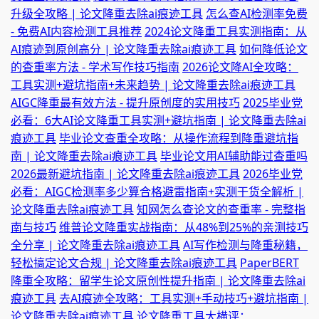
升级全攻略 | 论文降重去除ai痕迹工具
怎么查AI检测率免费
- 免费AI内容检测工具推荐
2024论文降重工具实测指南：从
AI痕迹到原创高分 | 论文降重去除ai痕迹工具
如何降低论文
的查重率方法 - 学术写作技巧指南
2026论文降AI全攻略：
工具实测+避坑指南+未来趋势 | 论文降重去除ai痕迹工具
AIGC降重最有效方法 - 提升原创度的实用技巧
2025毕业党
必看：6大AI论文降重工具实测+避坑指南 | 论文降重去除ai
痕迹工具
毕业论文查重全攻略：从操作流程到降重避坑指
南 | 论文降重去除ai痕迹工具
毕业论文用AI辅助能过查重吗
2026最新避坑指南 | 论文降重去除ai痕迹工具
2026毕业党
必看：AIGC检测率多少算合格避雷指南+实测干货全解析 |
论文降重去除ai痕迹工具
知网怎么查论文的查重率 - 完整指
南与技巧
维普论文降重实战指南：从48%到25%的亲测技巧
全分享 | 论文降重去除ai痕迹工具
AI写作检测与降重秘籍，
轻松搞定论文合规 | 论文降重去除ai痕迹工具
PaperBERT
降重全攻略：留学生论文原创性提升指南 | 论文降重去除ai
痕迹工具
去AI痕迹全攻略：工具实测+手动技巧+避坑指南 |
论文降重去除ai痕迹工具
论文降重工具大横评：