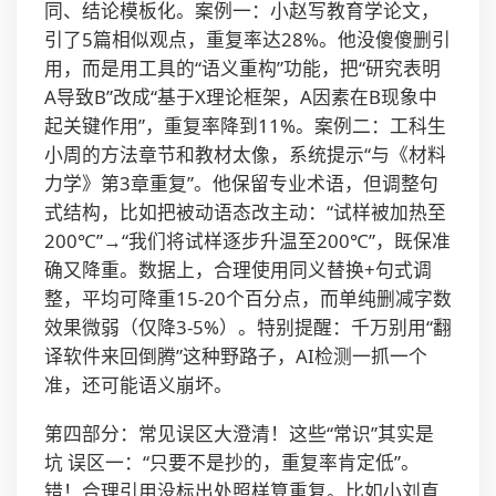
同、结论模板化。案例一：小赵写教育学论文，
引了5篇相似观点，重复率达28%。他没傻傻删引
用，而是用工具的“语义重构”功能，把“研究表明
A导致B”改成“基于X理论框架，A因素在B现象中
起关键作用”，重复率降到11%。案例二：工科生
小周的方法章节和教材太像，系统提示“与《材料
力学》第3章重复”。他保留专业术语，但调整句
式结构，比如把被动语态改主动：“试样被加热至
200℃”→“我们将试样逐步升温至200℃”，既保准
确又降重。数据上，合理使用同义替换+句式调
整，平均可降重15-20个百分点，而单纯删减字数
效果微弱（仅降3-5%）。特别提醒：千万别用“翻
译软件来回倒腾”这种野路子，AI检测一抓一个
准，还可能语义崩坏。
第四部分：常见误区大澄清！这些“常识”其实是
坑 误区一：“只要不是抄的，重复率肯定低”。
错！合理引用没标出处照样算重复。比如小刘直