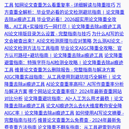
工具
知网论文查重怎么看重复率 - 详细解读与降重技巧
万
方查重全解析：毕业党必看的论文检测避坑指南 | 论文降重
去除ai痕迹工具
毕业党必看！2026超实用论文降重全攻
略，AI工具+实操技巧一网打尽 | 论文降重去除ai痕迹工具
AI论文排版目录怎么设置 - 完整指南与技巧
为什么AI写的论
文会被查出来？AI论文检测原理与应对策略
怎么测AI论文 -
AI论文检测方法与工具指南
毕业论文AIGC降重全攻略：官
方认可路径+避坑指南 | 论文降重去除ai痕迹工具
论文降重
避雷指南：特殊字符与AI检测全攻略 | 论文降重去除ai痕迹
工具
维普论文查重怎么删除报告 - 完整指南与解决方案
AIGC降重实战指南：从工具使用到避坑技巧全解析 | 论文
降重去除ai痕迹工具
AI论文查重率高吗？AI写作查重率分析
与解决方案
哪个网站论文查重率低？2024年最新查重网站
对比分析
论文降重避坑指南：AI+人工怎么用才最稳 | 论文
降重去除ai痕迹工具
论文AI痕迹怎么去6大维度教你安全降
AIGC率 | 论文降重去除ai痕迹工具
如何使用AI写论文摘要 -
完整指南与技巧
维普论文查重怎么免费查 - 2024年最新免
费查重方法指南
论文降重不翻车指南：从工具避雷到内容