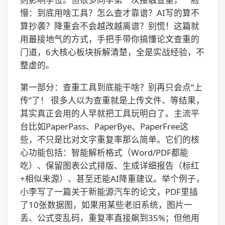
懵：到底用啥工具？怎么查才靠谱？AI写的算不
算抄袭？降重会不会越改越离谱？别慌！这篇就
用最接地气的方式，手把手带你搞懂论文查重的
门道，6大核心板块拆解清楚，全是实战经验，不
整虚的。
第一部分：查重工具到底能干啥？别再只会点“上
传”了！ 很多人以为查重就是上传文件、等结果，
其实真正会用的人早就把工具玩明白了。主流平
台比如PaperPass、PaperBye、PaperFree这
些，不只是比对文字重复率那么简单。它们的核
心功能包括：智能解析格式（Word/PDF都能
吃）、保留图表公式排版、生成详细报告（标红
+相似来源）、甚至还能AI降重建议。举个例子，
小李写了一篇关于新能源汽车的论文，PDF里插
了10张数据图，如果用某些老旧系统，图片一
丢、公式变乱码，重复率直接飙到35%；但他用