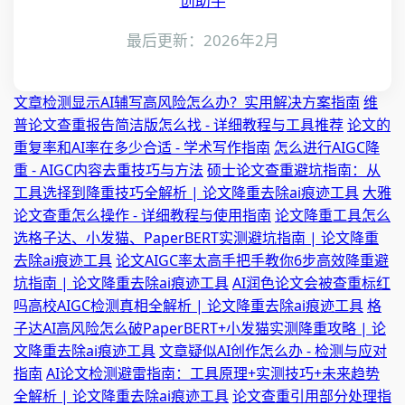
创助手
最后更新：2026年2月
文章检测显示AI辅写高风险怎么办？实用解决方案指南
维
普论文查重报告简洁版怎么找 - 详细教程与工具推荐
论文的
重复率和AI率在多少合适 - 学术写作指南
怎么进行AIGC降
重 - AIGC内容去重技巧与方法
硕士论文查重避坑指南：从
工具选择到降重技巧全解析 | 论文降重去除ai痕迹工具
大雅
论文查重怎么操作 - 详细教程与使用指南
论文降重工具怎么
选格子达、小发猫、PaperBERT实测避坑指南 | 论文降重
去除ai痕迹工具
论文AIGC率太高手把手教你6步高效降重避
坑指南 | 论文降重去除ai痕迹工具
AI润色论文会被查重标红
吗高校AIGC检测真相全解析 | 论文降重去除ai痕迹工具
格
子达AI高风险怎么破PaperBERT+小发猫实测降重攻略 | 论
文降重去除ai痕迹工具
文章疑似AI创作怎么办 - 检测与应对
指南
AI论文检测避雷指南：工具原理+实测技巧+未来趋势
全解析 | 论文降重去除ai痕迹工具
论文查重引用部分处理指