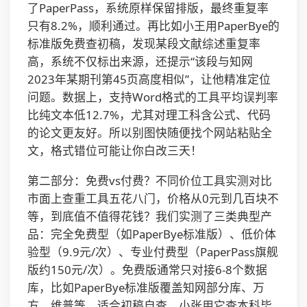
了PaperPass，系统原样保留排版，最终重复率
只有8.2%，顺利通过。再比如小王用PaperBye的
标准版免费查初稿，发现某段文献综述重复率
高，系统不仅标出来源，还提示“该段与知网
2023年某期刊第45页高度相似”，让他精准定位
问题。数据上，支持Word格式的工具平均误判率
比纯文本低12.7%，尤其对理工科含公式、代码
的论文更友好。所以别图快随便找个网站粘贴全
文，格式错位可能让你白改三天！
第二部分：免费vs付费？不同价位工具实测对比
市面上查重工具五花八门，价格从0元到几百块不
等，到底值不值得花钱？我们实测了三类典型产
品：完全免费型（如PaperBye标准版）、低价体
验型（9.9元/次）、专业付费型（PaperPass旗舰
版约150元/次）。免费版通常只对接6-8个数据
库，比如PaperBye标准版覆盖知网部分库、万
方、维普等，适合初稿自查。小张用它查本科毕