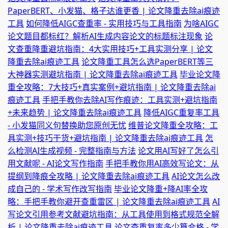
PaperBERT、小发猫、格子达谁更香 | 论文降重去除ai痕迹
工具
如何降低AIGC查重率 - 实用技巧与工具指南
为啥AIGC
论文题目都标红？解析AI生成内容论文的标题标注现象
论
文查重降重避坑指南：4大实用技巧+工具实测分享 | 论文
降重去除ai痕迹工具
论文降重工具怎么选PaperBERT等三
大神器实测避坑指南 | 论文降重去除ai痕迹工具
毕业论文降
重全攻略：7大技巧+真实案例+避坑指南 | 论文降重去除ai
痕迹工具
手把手教你去除AI写作痕迹：工具实测+避坑指南
+未来趋势 | 论文降重去除ai痕迹工具
降低AIGC重复率工具
- 小发猫同义句替换助您原创无忧
维普论文降重全攻略：工
具实测+技巧干货+避坑指南 | 论文降重去除ai痕迹工具
怎
么检测AI生成视频 - 完整指南与方法
论文用AI写好了怎么引
用文献呢 - AI论文写作指南
手把手教你用AI高效写论文：从
提纲到降痕全攻略 | 论文降重去除ai痕迹工具
AI论文怎么改
成自己的 - 学术写作改写指南
毕业论文降重+降AI率全攻
略：手把手教你避开查重雷区 | 论文降重去除ai痕迹工具
AI
写论文引用参考文献避坑指南：从工具使用到格式规范全解
析 | 论文降重去除ai痕迹工具
论文查重复率多少算合格 - 学