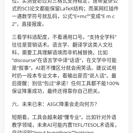
位。实测查必过对三格式支持稳定，连带复杂公
式的SCI论文都能保留LaTeX结构；而某网红插件
一遇数学符号就乱码，公式“E=mc²”变成“E m c
2”，直接报废。
三看学科适配度，不看通用口号。“支持全学科”
往往是营销话术。语言学、翻译学这类人文社
科，需要工具理解语境而非机械替换。比如
“discourse”在语言学中译“话语”，在文学中可能
是“叙事”，AI若不懂区分就会闹笑话。建议试用
时扔一段本专业文本，看输出是否“说人话”。最
后提醒：别信“包过”承诺！任何工具都不能100%
保证降重成功，最终还得靠你自己把关。
六、未来已来：AIGC降重会走向何方？
短期看，工具会越来越“懂专业”。比如针对外语
教学领域，未来AI可能内置TEFL/TESOL术语库，
自动识别“input hypothesis”“noticing