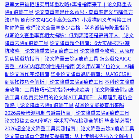
复率太高被拒超实用降重攻略+再投指南来了 | 论文降重去
除ai痕迹工具
论文查重率是什么意思 - 查重率定义与降低方
法详解
原创论文AIGC率高怎么办？小发猫同义句替换工具
助你降重
教师论文查重率多少合格 - 学术诚信与降重指南
AI写论文查重率真相大揭秘：低到离谱还是高得吓人 | 论文
降重去除ai痕迹工具
论文降重超全指南：6大实战技巧+避
坑攻略 | 论文降重去除ai痕迹工具
论文降重全攻略：从原理
到实操避坑指南 | 论文降重去除ai痕迹工具
怎么避免AIGC
查重 - AIGC内容原创性提升指南
怎么用AI写学位论文 - AI辅
助论文写作完整指南
毕业论文降重避坑指南：从AIGC识别
到实操技巧全解析 | 论文降重去除ai痕迹工具
本科论文降重
全攻略：工具技巧+避坑指南+未来趋势 | 论文降重去除ai痕
迹工具
6款真实好用的论文降AI工具测评：从原理到避坑全
攻略 | 论文降重去除ai痕迹工具
AI写论文能被查出来吗
2026最新检测机制与避雷指南 | 论文降重去除ai痕迹工具
论文投稿会查AI率吗？学术写作AI检测全解析
毕业党必看！
2026超全论文降重工具实测指南 | 论文降重去除ai痕迹工具
论文查重降重全流程实操指南：从上传到报告插入全解析 |