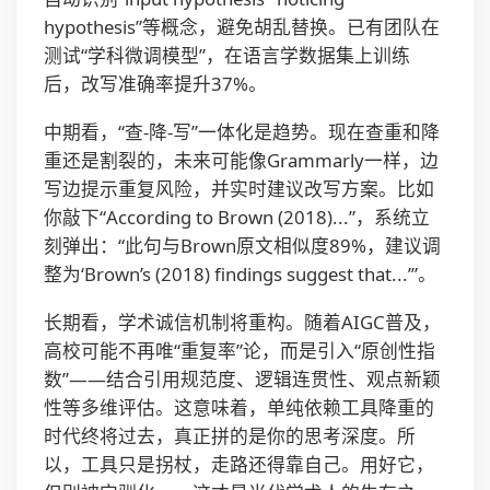
hypothesis”等概念，避免胡乱替换。已有团队在
测试“学科微调模型”，在语言学数据集上训练
后，改写准确率提升37%。
中期看，“查-降-写”一体化是趋势。现在查重和降
重还是割裂的，未来可能像Grammarly一样，边
写边提示重复风险，并实时建议改写方案。比如
你敲下“According to Brown (2018)...”，系统立
刻弹出：“此句与Brown原文相似度89%，建议调
整为‘Brown’s (2018) findings suggest that...’”。
长期看，学术诚信机制将重构。随着AIGC普及，
高校可能不再唯“重复率”论，而是引入“原创性指
数”——结合引用规范度、逻辑连贯性、观点新颖
性等多维评估。这意味着，单纯依赖工具降重的
时代终将过去，真正拼的是你的思考深度。所
以，工具只是拐杖，走路还得靠自己。用好它，