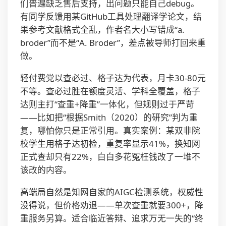
们普遍缺乏售后支持，出问题只能自己debug。
有同学反馈用某GitHub工具处理翻译学论文，结
果参考文献格式全乱，作者名大小写错成“a.
broder”而不是“A. Broder”，差点被导师打回来重
做。
轻付费党以查必过、格子达为代表，月卡30-80元
不等。查必过胜在额度灵活、学科全覆盖，格子
达则主打“查重+降重”一体化，但规则过于严苛
——比如把“根据Smith（2020）的研究”判为重
复，哪怕你只是正常引用。真实案例：某双非院
校学生用格子达初检，重复率显示41%，换知网
正式查却只有22%，白白多花冤枉钱改了一堆不
该改的内容。
高端局自然是知网自家的AIGC检测系统，权威性
没得说，但价格劝退——单次查重就要300+，降
重服务另算。适合临近答辩、追求万无一失的“终