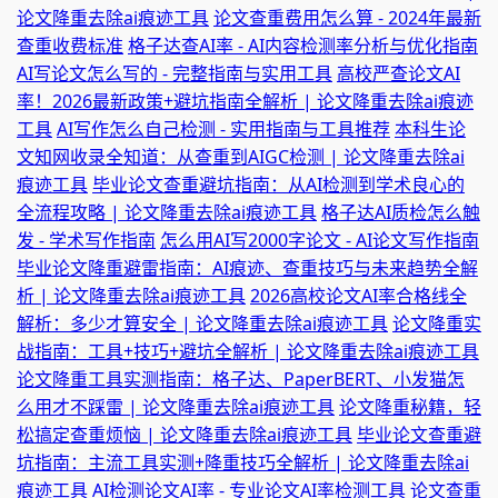
论文降重去除ai痕迹工具
论文查重费用怎么算 - 2024年最新
查重收费标准
格子达查AI率 - AI内容检测率分析与优化指南
AI写论文怎么写的 - 完整指南与实用工具
高校严查论文AI
率！2026最新政策+避坑指南全解析 | 论文降重去除ai痕迹
工具
AI写作怎么自己检测 - 实用指南与工具推荐
本科生论
文知网收录全知道：从查重到AIGC检测 | 论文降重去除ai
痕迹工具
毕业论文查重避坑指南：从AI检测到学术良心的
全流程攻略 | 论文降重去除ai痕迹工具
格子达AI质检怎么触
发 - 学术写作指南
怎么用AI写2000字论文 - AI论文写作指南
毕业论文降重避雷指南：AI痕迹、查重技巧与未来趋势全解
析 | 论文降重去除ai痕迹工具
2026高校论文AI率合格线全
解析：多少才算安全 | 论文降重去除ai痕迹工具
论文降重实
战指南：工具+技巧+避坑全解析 | 论文降重去除ai痕迹工具
论文降重工具实测指南：格子达、PaperBERT、小发猫怎
么用才不踩雷 | 论文降重去除ai痕迹工具
论文降重秘籍，轻
松搞定查重烦恼 | 论文降重去除ai痕迹工具
毕业论文查重避
坑指南：主流工具实测+降重技巧全解析 | 论文降重去除ai
痕迹工具
AI检测论文AI率 - 专业论文AI率检测工具
论文查重