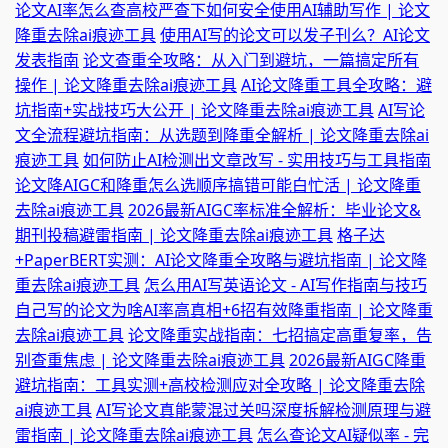
论文AI率怎么查高校严查下如何安全使用AI辅助写作 | 论文
降重去除ai痕迹工具
使用AI写的论文可以发子刊么？AI论文
发表指南
论文查重全攻略：从入门到避坑，一篇搞定所有
操作 | 论文降重去除ai痕迹工具
AI论文降重工具全攻略：避
坑指南+实战技巧大公开 | 论文降重去除ai痕迹工具
AI写论
文全流程避坑指南：从选题到降重全解析 | 论文降重去除ai
痕迹工具
如何防止AI检测出文章改写 - 实用技巧与工具指南
论文降AIGC和降重怎么选顺序搞错可能白忙活 | 论文降重
去除ai痕迹工具
2026最新AIGC率标准全解析：毕业论文&
期刊投稿避雷指南 | 论文降重去除ai痕迹工具
格子达
+PaperBERT实测：AI论文降重全攻略与避坑指南 | 论文降
重去除ai痕迹工具
怎么用AI写英语论文 - AI写作指南与技巧
自己写的论文为啥AI率高真相+6招有效降重指南 | 论文降重
去除ai痕迹工具
论文降重实战指南：七招搞定高重复率，告
别查重焦虑 | 论文降重去除ai痕迹工具
2026最新AIGC降重
避坑指南：工具实测+高校检测应对全攻略 | 论文降重去除
ai痕迹工具
AI写论文真能蒙混过关吗深度拆解检测原理与避
雷指南 | 论文降重去除ai痕迹工具
怎么查论文AI疑似率 - 完