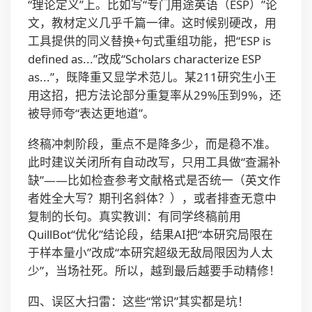
“理论定义”上。比如写“专门用途英语（ESP）”论
文，教材定义几乎千篇一律。这时候别硬改，用
工具提供的同义替换+句式重组功能，把“ESP is
defined as...”改成“Scholars characterize ESP
as...”，既降重又显学术范儿。某211研究生小王
用这招，把方法论部分重复率从29%压到9%，还
被导师夸“表达更地道”。
终稿冲刺阶段，重点不是降多少，而是稳不准。
此时建议关闭所有自动改写，只用工具做“查漏补
缺”——比如检查参考文献格式是否统一（英文作
者姓全大写？期刊名斜体？），或者排查无意中
复制的长句。真实教训：有同学终稿前用
QuillBot“优化”结论段，结果AI把“本研究局限在
于样本量小”改成“本研究超级无敌局限因为人太
少”，当场社死。所以，越到最后越要手动精修！
四、误区大扫雷：这些“常识”其实都是坑！