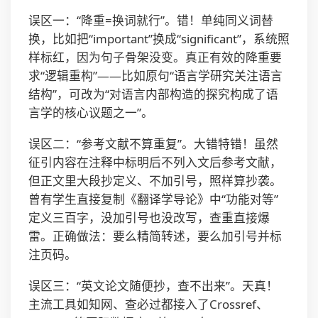
误区一：“降重=换词就行”。错！单纯同义词替
换，比如把“important”换成“significant”，系统照
样标红，因为句子骨架没变。真正有效的降重要
求“逻辑重构”——比如原句“语言学研究关注语言
结构”，可改为“对语言内部构造的探究构成了语
言学的核心议题之一”。
误区二：“参考文献不算重复”。大错特错！虽然
征引内容在注释中标明后不列入文后参考文献，
但正文里大段抄定义、不加引号，照样算抄袭。
曾有学生直接复制《翻译学导论》中“功能对等”
定义三百字，没加引号也没改写，查重直接爆
雷。正确做法：要么精简转述，要么加引号并标
注页码。
误区三：“英文论文随便抄，查不出来”。天真！
主流工具如知网、查必过都接入了Crossref、