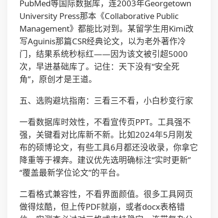
PubMed等国际数据库，连2003年Georgetown
University Press那本《Collaborative Public
Management》都能比对到。某留学生用Kimi改
写Aguinis那篇CSR经典论文，以为老外著作冷
门，结果系统秒标红——因为该文被引超5000
次，早进基础库了。记住：天下没有“安全死
角”，原创才是王道。
五、选购避坑指南：三看三不看，小白秒变行家
一看数据库时效性，不看宣传页PPT。工具强不
强，关键看对比库新不新。比如2024年5月刚发
布的硕博论文，有些工具6月都还没收录，你拿它
降重等于裸奔。建议优先选明确标注“实时更新”
“覆盖最新学位论文”的平台。
二看格式兼容性，不看界面颜值。很多工具网页
做得炫酷，但上传PDF就崩，或者docx表格错