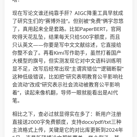
现在写论文谁还纯靠手肝？AIGC降重工具早就成
了研究生们的“赛博外挂”。但别被“免费”俩字忽悠
了，真用起来全是套路。比如PaperBERT，官网
吹得天花乱坠，结果每天只给500字额度，而且
只认英文——你要是写中文文献综述，它直接给
你整不会了。再看Kimi写作助手，虽然打着国产
大模型的旗号，但实测发现它对中文语料训练明
显不足，改写后经常出现“主谓宾错位”“逻辑断裂”
这种低级错误，比如把“研究表明教育公平影响社
会流动”改成“研究表示社会流动被教育公平影响
着”，读起来像机翻，导师一眼就能看出是AI代
笔。
相比之下，查必过就显得实在多了：新用户注册
直接送2000字免费额度，支持docx/pdf/txt三种
主流格式上传，关键是它的对比库更新到2024年