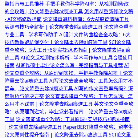
整指南与工具推荐
手把手教你科学降AI率：从检测到修改
的全攻略 | 论文降重去除ai痕迹工具
怎么用AI重新修改文稿
- AI文稿修改指南
论文降重避坑指南：6大AI痕迹清除工具
实测与技巧全解析 | 论文降重去除ai痕迹工具
论文降查重率
专业工具 - 学术写作助手
AI设计文件转曲检查全攻略：6大
技巧教你避坑保交付 | 论文降重去除ai痕迹工具
SCI论文降
重全攻略：5大工具+6步实操避坑指南 | 论文降重去除ai痕
迹工具
AI论文反检测技术解析 - 学术写作与AI工具合理使用
指南
AI写作硕士毕业论文怎么写 - 完整指南与工具推荐
AI
论文查重全攻略：从原理到实操，手把手教你降AI率 | 论文
降重去除ai痕迹工具
AI写论文去痕全攻略：工具怎么用才不
翻车 | 论文降重去除ai痕迹工具
AI写的作文查重率高吗？深
度解析与解决方案
论文查重&降重全攻略：工具怎么选、怎
么用才不踩雷 | 论文降重去除ai痕迹工具
英文论文查重全攻
略：从原理到避坑，毕业党必看指南 | 论文降重去除ai痕迹
工具
论文智能降重全攻略：工具原理+实战技巧+避坑指南
| 论文降重去除ai痕迹工具
PaperBERT降重全攻略：留学生
论文原创性提升指南 | 论文降重去除ai痕迹工具
SCI论文重