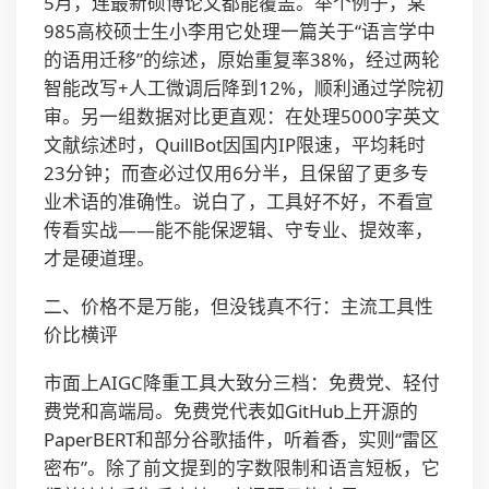
5月，连最新硕博论文都能覆盖。举个例子，某
985高校硕士生小李用它处理一篇关于“语言学中
的语用迁移”的综述，原始重复率38%，经过两轮
智能改写+人工微调后降到12%，顺利通过学院初
审。另一组数据对比更直观：在处理5000字英文
文献综述时，QuillBot因国内IP限速，平均耗时
23分钟；而查必过仅用6分半，且保留了更多专
业术语的准确性。说白了，工具好不好，不看宣
传看实战——能不能保逻辑、守专业、提效率，
才是硬道理。
二、价格不是万能，但没钱真不行：主流工具性
价比横评
市面上AIGC降重工具大致分三档：免费党、轻付
费党和高端局。免费党代表如GitHub上开源的
PaperBERT和部分谷歌插件，听着香，实则“雷区
密布”。除了前文提到的字数限制和语言短板，它