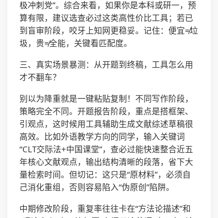
极冲刺党”。综合来看，如果你是本科或研一，预
算有限，建议选查必过这类高性价比工具；若已
到盲审阶段，咬牙上知网更稳妥。记住：便宜≠垃
圾，贵≠全能，关键看匹配度。
三、真实场景暴测：从开题到终稿，工具怎么用
才不翻车？
别以为降重就是一键粘贴复制！不同写作阶段，
策略完全不同。开题报告阶段，重点是搭框架、
引观点，这时候用工具辅助生成文献综述草稿很
高效。比如外语教学方向的同学，输入关键词
“CLT交际法+中国课堂”，查必过能快速整合近五
年核心文献观点，输出结构清晰的段落，省下大
量检索时间。但切记：这只是“原材料”，必须自
己消化重组，否则容易陷入“伪原创”陷阱。
中期修改阶段，重复率往往卡在“方法论描述”和