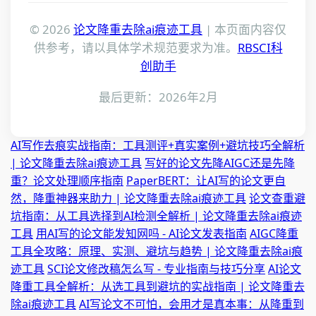
© 2026
论文降重去除ai痕迹工具
| 本页面内容仅
供参考，请以具体学术规范要求为准。
RBSCI科
创助手
最后更新：2026年2月
AI写作去痕实战指南：工具测评+真实案例+避坑技巧全解析
| 论文降重去除ai痕迹工具
写好的论文先降AIGC还是先降
重？论文处理顺序指南
PaperBERT：让AI写的论文更自
然，降重神器来助力 | 论文降重去除ai痕迹工具
论文查重避
坑指南：从工具选择到AI检测全解析 | 论文降重去除ai痕迹
工具
用AI写的论文能发知网吗 - AI论文发表指南
AIGC降重
工具全攻略：原理、实测、避坑与趋势 | 论文降重去除ai痕
迹工具
SCI论文修改稿怎么写 - 专业指南与技巧分享
AI论文
降重工具全解析：从选工具到避坑的实战指南 | 论文降重去
除ai痕迹工具
AI写论文不可怕，会用才是真本事：从降重到