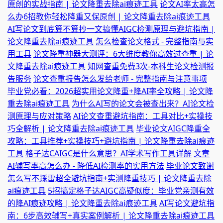
原创的实战指南 | 论文降重去除ai痕迹工具
论文AI率太高怎
么办6招教你轻松降重又保原创 | 论文降重去除ai痕迹工具
AI写论文到底算不算抄一文搞懂AIGC检测原理与避坑指南 |
论文降重去除ai痕迹工具
怎么检查论文格式 - 完整指南与实
用工具
论文降重神器大测评：6大维度教你高效过查重 | 论
文降重去除ai痕迹工具
知网查重免费3次-本科生论文检测报
告服务
论文查重报告怎么发给老师 - 完整指南与注意事项
毕业党必看：2026超实用论文降重+降AI率全攻略 | 论文降
重去除ai痕迹工具
为什么AI写的论文会被查出来？AI论文检
测原理与应对策略
AI论文查重避坑指南：工具对比+实操技
巧全解析 | 论文降重去除ai痕迹工具
毕业论文AIGC降重全
攻略：工具推荐+实操技巧+避坑指南 | 论文降重去除ai痕迹
工具
格子达CAIGC是什么意思？AI学术写作工具详解
文章
AI辅写率高怎么办 - 降低AI检测率的实用方法
毕业论文致谢
怎么写不踩雷超全避坑指南+实测降重技巧 | 论文降重去除
ai痕迹工具
5招搞定格子达AIGC高疑似度：毕业党亲测有效
的降AI痕迹攻略 | 论文降重去除ai痕迹工具
AI写论文避坑指
南：6步高效辅写+真实案例解析 | 论文降重去除ai痕迹工具