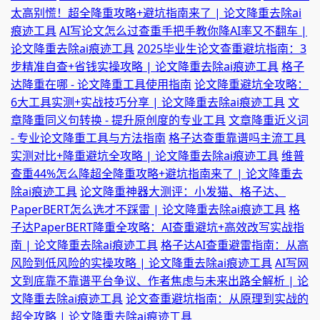
太高别慌！超全降重攻略+避坑指南来了 | 论文降重去除ai
痕迹工具
AI写论文怎么过查重手把手教你降AI率又不翻车 |
论文降重去除ai痕迹工具
2025毕业生论文查重避坑指南：3
步精准自查+省钱实操攻略 | 论文降重去除ai痕迹工具
格子
达降重在哪 - 论文降重工具使用指南
论文降重避坑全攻略：
6大工具实测+实战技巧分享 | 论文降重去除ai痕迹工具
文
章降重同义句转换 - 提升原创度的专业工具
文章降重近义词
- 专业论文降重工具与方法指南
格子达查重靠谱吗主流工具
实测对比+降重避坑全攻略 | 论文降重去除ai痕迹工具
维普
查重44%怎么降超全降重攻略+避坑指南来了 | 论文降重去
除ai痕迹工具
论文降重神器大测评：小发猫、格子达、
PaperBERT怎么选才不踩雷 | 论文降重去除ai痕迹工具
格
子达PaperBERT降重全攻略：AI查重避坑+高效改写实战指
南 | 论文降重去除ai痕迹工具
格子达AI查重避雷指南：从高
风险到低风险的实操攻略 | 论文降重去除ai痕迹工具
AI写网
文到底靠不靠谱平台争议、作者焦虑与未来出路全解析 | 论
文降重去除ai痕迹工具
论文查重避坑指南：从原理到实战的
超全攻略 | 论文降重去除ai痕迹工具