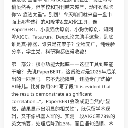
稿虽然香，但学校和期刊越来越严，动不动就卡
你“AI痕迹太重”。别慌！今天咱们就来盘一盘市
面上那些热门的AI降重&去AI化工具，像
PaperBERT、小发猫伪原创、小狗伪原创、知网
降AIGC、Tata.run、DeepL论文助手这些，到底
谁是真·神器，谁只是花架子？全程无广，纯经验
分享，学生党、科研狗都值得收藏！
第一部分：核心功能大起底——这些工具到底能
干啥？ 先说PaperBERT，这货绝对是2025年后杀
出的一匹黑马。它不光能降重，还能专门“洗掉”
AI味儿。比如你用GPT写了段“It is evident that
the results demonstrate a significant
correlation…”，PaperBERT会改成更自然的“显
然，结果显示出明显的相关性”，既保留学术逻
辑，又不像机器人写的。实测一段AIGC率78%的
英文摘要，处理后降到23%，而且语句通顺、术