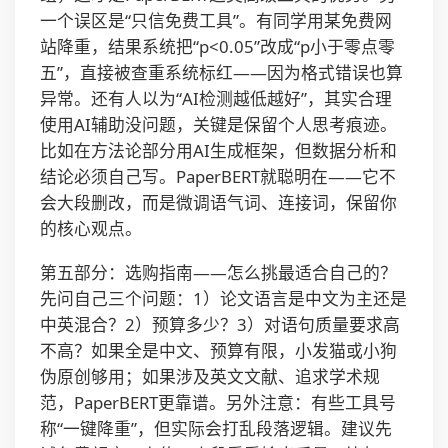
一个误区是“只信免费工具”。有同学用某免费网
站降重，结果系统把“p<0.05”改成“p小于零点零
五”，直接被查重系统标红——因为格式错误也算
异常。还有人以为“AI检测越低越好”，其实合理
使用AI辅助没问题，关键是保留个人思考痕迹。
比如在方法论部分用AI生成框架，但数据分析和
结论必须自己写。PaperBERT就聪明在——它不
会大段删改，而是微调语气词、连接词，保留你
的核心观点。
第五部分：选购指南——怎么挑最适合自己的？
先问自己三个问题：1）论文语言是中文为主还是
中英混合？2）预算多少？3）对语句质量要求高
不高？如果全是中文、预算有限，小发猫或小狗
伪原创够用；如果涉及英文文献、追求学术规
范，PaperBERT更靠谱。另外注意：有些工具号
称“一键降重”，但实际会打乱段落逻辑。建议先