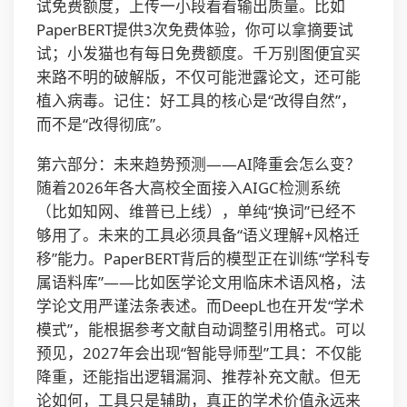
试免费额度，上传一小段看看输出质量。比如
PaperBERT提供3次免费体验，你可以拿摘要试
试；小发猫也有每日免费额度。千万别图便宜买
来路不明的破解版，不仅可能泄露论文，还可能
植入病毒。记住：好工具的核心是“改得自然”，
而不是“改得彻底”。
第六部分：未来趋势预测——AI降重会怎么变？
随着2026年各大高校全面接入AIGC检测系统
（比如知网、维普已上线），单纯“换词”已经不
够用了。未来的工具必须具备“语义理解+风格迁
移”能力。PaperBERT背后的模型正在训练“学科专
属语料库”——比如医学论文用临床术语风格，法
学论文用严谨法条表述。而DeepL也在开发“学术
模式”，能根据参考文献自动调整引用格式。可以
预见，2027年会出现“智能导师型”工具：不仅能
降重，还能指出逻辑漏洞、推荐补充文献。但无
论如何，工具只是辅助，真正的学术价值永远来