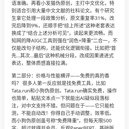
语准确。再看小发猫伪原创，主打中文优化，特
别适合引用大量中文文献的社科论文。有个研究
生拿它处理一段政策分析，原文重复率31%，改
完后降到9%，还顺手把“综上所述”这种老套表达
换成了“结合上述分析可见”，读起来更流畅。而
知网的降AIGC工具则强在“润色+降重”二合一，不
仅能改句子结构，还能优化逻辑衔接。比如把“首
先…其次…最后”这种机械分段，改成因果递进式
表达，整体质感直接拉满。
第二部分：价格与性能横评——免费的真的香
吗？ 很多人第一反应就是找免费工具，比如
Tata.run和小狗伪原创。Tata.run确实免费，操作
也简单，粘贴文本点一下就能出AI疑似段落标
注，对中文支持不错。但问题在于——它只能检
测，不能自动改！你得自己手动调整，效率低。
而小狗伪原创虽号称“免费降重”，但每天限500
字，超过就得开会员。反观PaperBERT，基础版