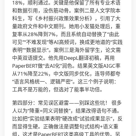
18%，顺利通过。关键是他保留了所有专业术语
和数据引用，没伤筋动骨。案例二是人文学院本
科生，写《乡村振兴政策效果分析》，引用了大
量政府文件和中文期刊。她用小发猫处理后，重
复率从28%降到7%，而且系统自动替换了“由此
可见”“不难发现”等AI高频词，换成更地道的“实践
表明”“数据显示”。案例三是海外留学生，论文需
中英双语提交。他先用DeepL翻译初稿，再用
PaperBERT做“去AI化”润色。结果英文版AIGC率
从71%降至22%，中文版同步优化，连导师都夸
“语言风格统一、逻辑严密”。这三个例子说明：
工具不是万能的，但选对了能事半功倍。
第四部分：常见误区避雷——别踩这些坑！ 很多
人以为“降重=同义词替换”，结果改得语句不通。
比如把“实验结果表明”硬改成“试验成果显示”，反
而显得生硬。正确做法是调整句式结构+语义重
组，这才是PaperBERT这类高级工具的优势。另