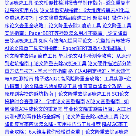
除ai痕迹工具
论文相似性检测报告单制作指南 - 避免重复率
过高的实用方法
论文降重实战指南：6大维度拆解去AI化与
查重避坑技巧 | 论文降重去除ai痕迹工具
超实用！微信小程
序论文查重全攻略 | 论文降重去除ai痕迹工具
论文降重工具
实测指南：PaperBERT等神器怎么用才不踩雷 | 论文降重
去除ai痕迹工具
如何有效向AI提问写论文 - 完整指南与技巧
AI论文降重工具实测指南：PaperBERT真香小发猫翻车 |
论文降重去除ai痕迹工具
毕业论文AI率检测全攻略：从原理
到避坑指南 | 论文降重去除ai痕迹工具
论文硬件描述部分降
重方法与技巧 - 学术写作指南
格子达AI判定标准 - 学术诚信
与AI检测指南
格子达AIGC高风险降重全攻略：工具实测+避
坑指南 | 论文降重去除ai痕迹工具
维普查重降重全攻略：从
原理到实操的避坑指南 | 论文降重去除ai痕迹工具
SCI论文
投稿时会查重吗？- 学术论文查重指南
AI论文查重指南 - 如
何降低AI生成论文的重复率
毕业论文降重避雷指南：AI工具
实测+原创写作技巧全解析 | 论文降重去除ai痕迹工具
论文
降低复写率应该怎么降 - 实用技巧与工具推荐
降AIGC率工
具全攻略：6大维度教你轻松过查重 | 论文降重去除ai痕迹