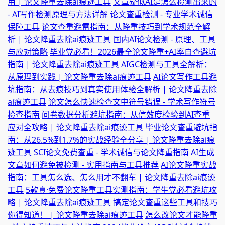
用 | 论文降重去除ai痕迹工具
文章疑似AI是怎么检测出来的
- AI写作检测原理与方法详解
论文查重检测 - 专业学术诚信
保障工具
论文查重避雷指南：从降重技巧到学术规范全解
析 | 论文降重去除ai痕迹工具
国内AI论文检测 - 原理、工具
与应对策略
毕业党必看！2026最全论文降重+AI率自查避坑
指南 | 论文降重去除ai痕迹工具
AIGC检测与工具全解析：
从原理到实践 | 论文降重去除ai痕迹工具
AI论文写作工具避
坑指南：从去痕技巧到真实使用体验全解析 | 论文降重去除
ai痕迹工具
论文怎么快速检查文中符号错误 - 学术写作符号
检查指南
问卷数据分析避坑指南：从信效度检验到AI查重
应对全攻略 | 论文降重去除ai痕迹工具
毕业论文查重避坑指
南：从26.5%到1.7%的实战经验全分享 | 论文降重去除ai痕
迹工具
SCI论文免费查重 - 学术诚信与论文降重指南
AI生成
文章如何避免被检测 - 实用指南与工具推荐
AI论文降重实战
指南：工具怎么选、怎么用才不翻车 | 论文降重去除ai痕迹
工具
5款真·免费论文降重工具实测指南：学生党必看避坑攻
略 | 论文降重去除ai痕迹工具
搞定论文查重这些工具和技巧
你得知道！ | 论文降重去除ai痕迹工具
怎么改论文才能降重