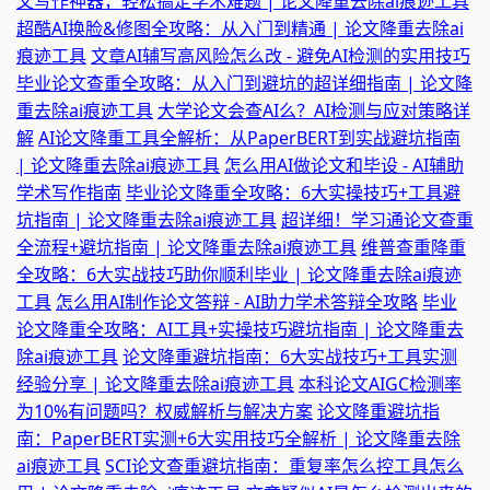
文写作神器，轻松搞定学术难题 | 论文降重去除ai痕迹工具
超酷AI换脸&修图全攻略：从入门到精通 | 论文降重去除ai
痕迹工具
文章AI辅写高风险怎么改 - 避免AI检测的实用技巧
毕业论文查重全攻略：从入门到避坑的超详细指南 | 论文降
重去除ai痕迹工具
大学论文会查AI么？AI检测与应对策略详
解
AI论文降重工具全解析：从PaperBERT到实战避坑指南
| 论文降重去除ai痕迹工具
怎么用AI做论文和毕设 - AI辅助
学术写作指南
毕业论文降重全攻略：6大实操技巧+工具避
坑指南 | 论文降重去除ai痕迹工具
超详细！学习通论文查重
全流程+避坑指南 | 论文降重去除ai痕迹工具
维普查重降重
全攻略：6大实战技巧助你顺利毕业 | 论文降重去除ai痕迹
工具
怎么用AI制作论文答辩 - AI助力学术答辩全攻略
毕业
论文降重全攻略：AI工具+实操技巧避坑指南 | 论文降重去
除ai痕迹工具
论文降重避坑指南：6大实战技巧+工具实测
经验分享 | 论文降重去除ai痕迹工具
本科论文AIGC检测率
为10%有问题吗？权威解析与解决方案
论文降重避坑指
南：PaperBERT实测+6大实用技巧全解析 | 论文降重去除
ai痕迹工具
SCI论文查重避坑指南：重复率怎么控工具怎么