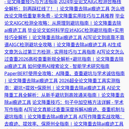
- 论文降重技巧与方法指南
2024毕业论文AIGC检测合格线
全解析：别再踩红线了！ | 论文降重去除ai痕迹工具
怎么修
改论文降低重复率免费 - 论文降重实用技巧与工具推荐
毕业
论文AIGC检测全攻略：从原理到避坑指南 | 论文降重去除
ai痕迹工具
毕业论文如何科学应对AIGC检测避坑指南+实用
技巧全解析 | 论文降重去除ai痕迹工具
AI写论文到底靠不靠
谱AIGC检测避坑全攻略 | 论文降重去除ai痕迹工具
AI生成
文章怎么过第三方检测 - 实用技巧与工具指南
AI写论文怎么
过查重2026高校查重新规全解析+避坑指南 | 论文降重去除
ai痕迹工具
如何使用AI搜索论文 - 智能学术研究指南
PaperBERT使用全攻略：AI降重、查重避坑与学术诚信指南
| 论文降重去除ai痕迹工具
2026超全论文降重工具实测指
南：避坑+提效+保原创 | 论文降重去除ai痕迹工具
AI论文
降重工具全解析：从新手避坑到高效通关指南 | 论文降重去
除ai痕迹工具
论文降重技巧：句子中加空格方法详解 - 学术
写作指南
AI写论文真能过查重深度拆解AI痕迹、查重机制与
避坑指南 | 论文降重去除ai痕迹工具
AI写作降重实战攻略：
去痕迹、提效率、保原创全指南 | 论文降重去除ai痕迹工具