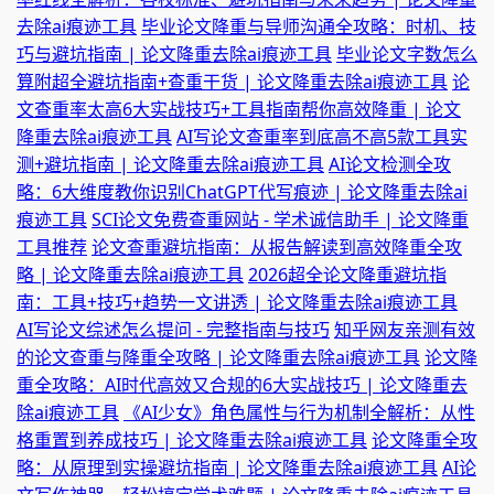
去除ai痕迹工具
毕业论文降重与导师沟通全攻略：时机、技
巧与避坑指南 | 论文降重去除ai痕迹工具
毕业论文字数怎么
算附超全避坑指南+查重干货 | 论文降重去除ai痕迹工具
论
文查重率太高6大实战技巧+工具指南帮你高效降重 | 论文
降重去除ai痕迹工具
AI写论文查重率到底高不高5款工具实
测+避坑指南 | 论文降重去除ai痕迹工具
AI论文检测全攻
略：6大维度教你识别ChatGPT代写痕迹 | 论文降重去除ai
痕迹工具
SCI论文免费查重网站 - 学术诚信助手 | 论文降重
工具推荐
论文查重避坑指南：从报告解读到高效降重全攻
略 | 论文降重去除ai痕迹工具
2026超全论文降重避坑指
南：工具+技巧+趋势一文讲透 | 论文降重去除ai痕迹工具
AI写论文综述怎么提问 - 完整指南与技巧
知乎网友亲测有效
的论文查重与降重全攻略 | 论文降重去除ai痕迹工具
论文降
重全攻略：AI时代高效又合规的6大实战技巧 | 论文降重去
除ai痕迹工具
《AI少女》角色属性与行为机制全解析：从性
格重置到养成技巧 | 论文降重去除ai痕迹工具
论文降重全攻
略：从原理到实操避坑指南 | 论文降重去除ai痕迹工具
AI论