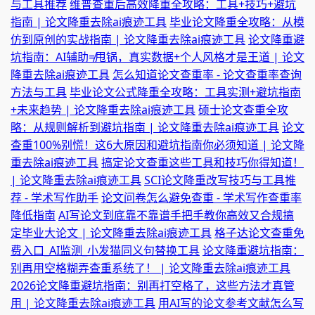
与工具推荐
维普查重后高效降重全攻略：工具+技巧+避坑
指南 | 论文降重去除ai痕迹工具
毕业论文降重全攻略：从模
仿到原创的实战指南 | 论文降重去除ai痕迹工具
论文降重避
坑指南：AI辅助≠甩锅，真实数据+个人风格才是王道 | 论文
降重去除ai痕迹工具
怎么知道论文查重率 - 论文查重率查询
方法与工具
毕业论文公式降重全攻略：工具实测+避坑指南
+未来趋势 | 论文降重去除ai痕迹工具
硕士论文查重全攻
略：从规则解析到避坑指南 | 论文降重去除ai痕迹工具
论文
查重100%别慌！这6大原因和避坑指南你必须知道 | 论文降
重去除ai痕迹工具
搞定论文查重这些工具和技巧你得知道！
| 论文降重去除ai痕迹工具
SCI论文降重改写技巧与工具推
荐 - 学术写作助手
论文问卷怎么避免查重 - 学术写作查重率
降低指南
AI写论文到底靠不靠谱手把手教你高效又合规搞
定毕业大论文 | 论文降重去除ai痕迹工具
格子达论文查重免
费入口_AI监测_小发猫同义句替换工具
论文降重避坑指南：
别再用空格糊弄查重系统了！ | 论文降重去除ai痕迹工具
2026论文降重避坑指南：别再打空格了，这些方法才真管
用 | 论文降重去除ai痕迹工具
用AI写的论文参考文献怎么写