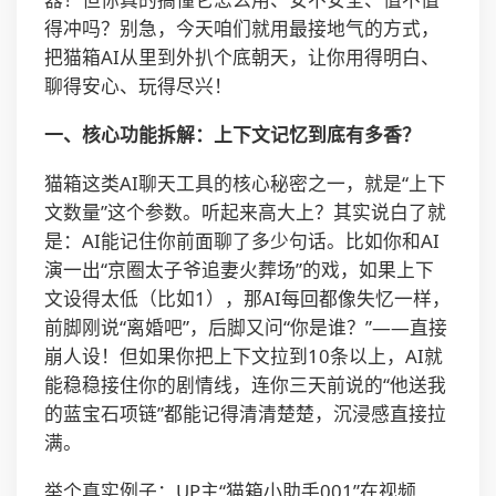
得冲吗？别急，今天咱们就用最接地气的方式，
把猫箱AI从里到外扒个底朝天，让你用得明白、
聊得安心、玩得尽兴！
一、核心功能拆解：上下文记忆到底有多香？
猫箱这类AI聊天工具的核心秘密之一，就是“上下
文数量”这个参数。听起来高大上？其实说白了就
是：AI能记住你前面聊了多少句话。比如你和AI
演一出“京圈太子爷追妻火葬场”的戏，如果上下
文设得太低（比如1），那AI每回都像失忆一样，
前脚刚说“离婚吧”，后脚又问“你是谁？”——直接
崩人设！但如果你把上下文拉到10条以上，AI就
能稳稳接住你的剧情线，连你三天前说的“他送我
的蓝宝石项链”都能记得清清楚楚，沉浸感直接拉
满。
举个真实例子：UP主“猫箱小助手001”在视频