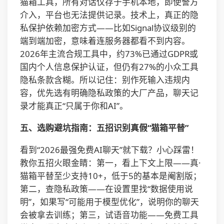
猫箱工具，所有对话仅存于手机本地，即使警方
介入，平台也无法提供记录。技术上，真正的隐
私保护依赖加密方式——比如Signal协议级别的
端到端加密，意味着连服务器都看不到内容。
2026年主流合规工具中，约73%已通过GDPR或
国内个人信息保护认证，但仍有27%的小众工具
隐私条款含糊。所以记住：别作死输入违规内
容，优先选有明确隐私政策的大厂产品，聊天记
录才能真正“只属于你和AI”。
五、选购避坑指南：五招识别真假“猫箱平替”
看到“2026最强免费AI聊天”就下载？小心踩雷！
教你五招火眼金睛：第一，看上下文上限——真·
猫箱平替至少支持10+，低于5的基本是阉割版；
第二，查隐私政策——在设置里找“数据使用说
明”，如果写“可能用于模型优化”，说明你的聊天
会被拿去训练；第三，试语音功能——免费工具