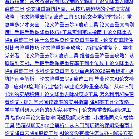
避坑指南：从状态解读到修改策略全解析 | 论文降重去除ai
痕迹工具
论文降重避坑指南：从技巧到趋势的全维度实战
攻略 | 论文降重去除ai痕迹工具
SCI论文查重避雷指南：重
复率多少才安全 | 论文降重去除ai痕迹工具
论文查重太高别
慌！手把手教你降重技巧+工具实测避坑指南 | 论文降重去
除ai痕迹工具
用什么软件查论文查重率最低 - 论文查重软件
对比与降重技巧
论文降重超全攻略：7招搞定重复率，学生
党必看 | 论文降重去除ai痕迹工具
维普查重降重全攻略：从
原理到实战，手把手教你把重复率干到个位数 | 论文降重去
除ai痕迹工具
本科论文查重率多少算合格2026最新标准+避
坑指南全解析 | 论文降重去除ai痕迹工具
毕业论文AI论文检
测 - 应对AI检测的专业指南
毕业论文降重全攻略：从40%到
10%的实战秘籍 | 论文降重去除ai痕迹工具
怎么利用AI快速
看论文 - 提升学术阅读效率的实用指南
降AI率工具全攻略：
学生党科研人必备的6大实用技巧 | 论文降重去除ai痕迹工
具
智能AI写论文重复率问题及解决方案 - 小发猫同义句替换
工具
猫箱AI聊天App全解析：从入门到玩转的保姆级指南 |
论文降重去除ai痕迹工具
AI论文没有标注怎么办 - 解决方案