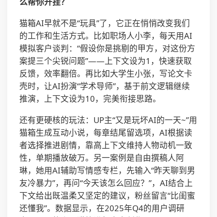
么帮你开挂？
猫箱AI早就不是“玩具”了，它正在悄悄改变我们
的工作和生活方式。比如职场人小李，每天用AI
模拟客户谈判：“假设你是挑剔的甲方，对这份方
案提三个尖锐问题”——上下文设为1，快速获取
反馈，效率翻倍。再比如大学生小张，写论文卡
壳时，让AI扮演“学术导师”，基于前文逻辑继续
推演，上下文设为10，完美衔接思路。
还有更硬核的玩法：UP主“又是玩坏AI的一天~”用
猫箱生成互动小说，每章结尾留选项，AI根据读
者选择推进剧情，靠高上下文维持人物动机一致
性，单期播放破万。另一案例是自由撰稿人阿
琳，她用AI辅助写情感专栏，先输入“昨天聊到男
友冷暴力”，再问“今天该怎么回应？”，AI结合上
下文给出既温柔又坚定的建议，粉丝留言“比闺蜜
还懂我”。数据显示，在2025年Q4的用户调研