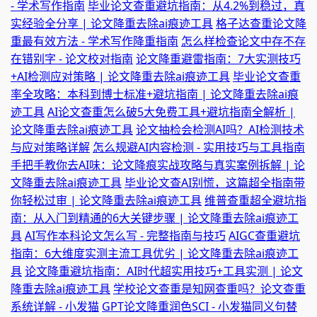
- 学术写作指南
毕业论文查重避坑指南：从4.2%到稳过，真
实经验全分享 | 论文降重去除ai痕迹工具
格子达查重论文降
重最有效方法 - 学术写作降重指南
怎么样检查论文中存不存
在错别字 - 论文校对指南
论文降重避雷指南：7大实测技巧
+AI检测应对策略 | 论文降重去除ai痕迹工具
毕业论文查重
率全攻略：本科到博士标准+避坑指南 | 论文降重去除ai痕
迹工具
AI论文查重怎么破5大免费工具+避坑指南全解析 |
论文降重去除ai痕迹工具
论文抽检会检测AI吗？AI检测技术
与应对策略详解
怎么规避AI内容检测 - 实用技巧与工具指南
手把手教你去AI味：论文降痕实战攻略与真实案例拆解 | 论
文降重去除ai痕迹工具
毕业论文查AI别慌，这篇超全指南带
你轻松过审 | 论文降重去除ai痕迹工具
维普查重超全避坑指
南：从入门到精通的6大关键步骤 | 论文降重去除ai痕迹工
具
AI写作本科论文怎么写 - 完整指南与技巧
AIGC查重避坑
指南：6大维度实测主流工具优劣 | 论文降重去除ai痕迹工
具
论文降重避坑指南：AI时代超实用技巧+工具实测 | 论文
降重去除ai痕迹工具
学校论文查重是知网查重吗？论文查重
系统详解 - 小发猫
GPT论文降重润色SCI - 小发猫同义句替