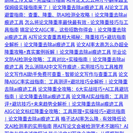
删除上传文章 - 完整操作指南
AI写论文怎么用才不翻车超全
保姆级实操指南来了 | 论文降重去除ai痕迹工具
AI论文工具
避雷指南：查重、降重、防AI检测全攻略 | 论文降重去除ai
痕迹工具
怎么将论文降重率最快最有效 - 论文降重技巧与工
具指南
搞定论文AIGC率，这些招数你得会 | 论文降重去除
ai痕迹工具
AI写论文查重真相大揭秘：降重技巧+避坑指南
全解析 | 论文降重去除ai痕迹工具
论文AI率太高怎么办超全
降重攻略+真实案例拆解 | 论文降重去除ai痕迹工具
毕业论
文防AI检测全攻略：工具对比+实操指南 | 论文降重去除ai
痕迹工具
怎么消除AI中文写作痕迹 - 实用技巧与工具推荐
论文写作AI助手免费可查重 - 智能论文写作与查重工具
论文
降AIGC率实战指南：工具测评+避坑技巧全解析 | 论文降重
去除ai痕迹工具
论文降重全攻略：6大实战技巧+AI工具避坑
指南 | 论文降重去除ai痕迹工具
论文降AI实战指南：工具测
评+避坑技巧+未来趋势全解析 | 论文降重去除ai痕迹工具
AIGC论文标红降重全攻略：工具原理+实操技巧+避坑指南
| 论文降重去除ai痕迹工具
格子达AI率怎么降 - 有效降低论
文AI检测率的实用指南
用AI写论文会被检测学术不端吗？AI