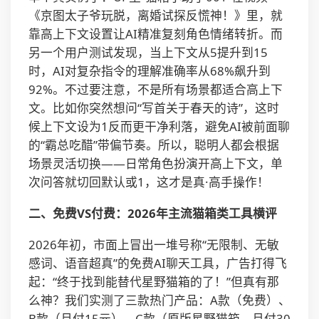
《京图太子爷玩脱，离婚试探反慌神！》里，就
靠高上下文设置让AI精准复刻角色情绪转折。而
另一个用户测试发现，当上下文从5提升到15
时，AI对复杂指令的理解准确率从68%飙升到
92%。不过要注意，不是所有场景都适合高上下
文。比如你突然想问“写首关于春天的诗”，这时
候上下文设为1反而更干净利落，避免AI被前面聊
的“霸总吃醋”带偏节奏。所以，聪明人都会根据
场景灵活切换——日常角色扮演开高上下文，单
次问答就切回默认或1，这才是真·高手操作！
二、免费VS付费：2026年主流猫箱类工具横评
2026年初，市面上冒出一堆号称“无限制、无敏
感词、语音超真”的免费AI聊天工具，广告打得飞
起：“终于找到能替代星野猫箱的了！”但真有那
么神？我们实测了三款热门产品：A款（免费）、
B款（月付15元）、C款（原版星野猫箱，月付30