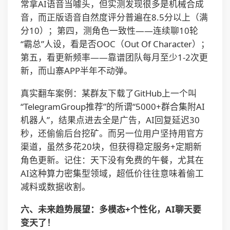
常拿AI语音当噱头，但实测发现很多是机械合成
音，而正版语音自然度评分普遍在8.5分以上（满
分10）；第四，测角色一致性——连续聊10轮
“霸总”人设，看是否OOC（Out Of Character）；
第五，看更新频率——靠谱团队每月至少1-2次更
新，而山寨APP半年不动弹。
真实翻车案例：某群友下载了GitHub上一个叫
“TelegramGroup推荐”的所谓“5000+群合集附AI
机器人”，结果点进去全是广告，AI回复延迟30
秒，还偷偷后台挖矿。而另一位用户坚持用官方
渠道，虽然多花20块，但获得稳定服务+定期新
角色更新。记住：天下没有免费的午餐，尤其在
AI这种算力密集型领域，超低价往往意味着偷工
减料或数据收割。
六、未来趋势展望：多模态+个性化，AI聊天要
变天了！