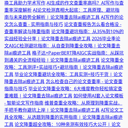
换工具助力学术写作
AI生成的作文查重率高吗？AI写作与查
重率深度解析
AI论文检测真相大起底：工具原理、避坑指
南与未来趋势全解析 | 论文降重去除ai痕迹工具
AI写作的论
文怎么查重 - 实用指南与技巧
论文查重报告怎么看合格没 -
查重率解读与降重指南
论文降重避坑指南：从35%到10%的
实战经验全分享 | 论文降重去除ai痕迹工具
2026毕业季论
文AIGC检测避坑指南：从自查到降重全攻略 | 论文降重去
除ai痕迹工具
格子达+PaperBERT降AIGC实战指南：从踩坑
到通关的全流程经验 | 论文降重去除ai痕迹工具
论文降重全
攻略：工具测评+实战技巧+避坑指南 | 论文降重去除ai痕迹
工具
毕业论文降重避坑全攻略：工具实测+技巧干货 | 论文
降重去除ai痕迹工具
怎么检查自己的论文查重率 - 论文查重
指南与技巧
毕业论文降重全攻略：6大维度教你轻松搞定查
重难题 | 论文降重去除ai痕迹工具
如何使用AI套入论文模板
- 智能论文写作指南
维普查重全攻略：从原理到降重实战，
手把手教你避坑上岸 | 论文降重去除ai痕迹工具
AI写论文工
具全攻略：从选题到降重的实用指南 | 论文降重去除ai痕迹
工具
论文降重超全攻略：10种亲测有效技巧大公开 | 论文