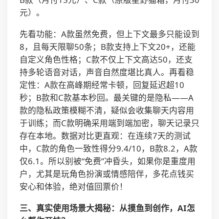
元）。
先看功能：A款虽然免费，但上下文最多只能设到
8，且每天限聊50条；B款支持上下文20+，还能
自定义角色性格；C款不仅上下文高达50，还支
持多轮语音对话，声音自然度堪比真人。再看稳
定性：A款在高峰期经常卡顿，回复延迟超10
秒；B款和C款基本秒回。最关键的是隐私——A
款的隐私政策模糊不清，疑似会收集聊天内容用
于训练；而C款明确采用端到端加密，聊天记录只
存在本地。数据对比更直观：在连续7天的测试
中，C款的角色一致性得分9.4/10，B款8.2，A款
仅6.1。所以别被“免费”冲昏头，如果你是重度用
户，尤其是玩角色扮演或情感陪伴，多花点钱买
安心和体验，绝对值回票价！
三、真实使用场景大揭秘：从摸鱼到创作，AI怎