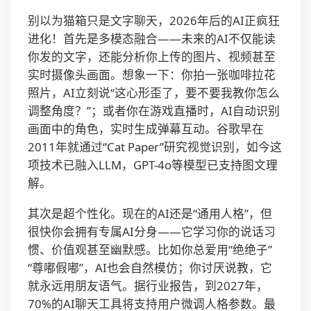
别以为猫箱只是文字聊天，2026年后的AI正疯狂
进化！首先是多模态融合——未来的AI不仅能读
你发的文字，还能分析你上传的图片、视频甚至
实时摄像头画面。想象一下：你拍一张咖啡拉花
照片，AI立刻说“这心形歪了，要不要我教你怎么
调整角度？”；或者你在游戏直播时，AI自动识别
画面中的角色，实时生成弹幕互动。谷歌早在
2011年就通过“Cat Paper”研究视觉识别，如今这
项技术已融入LLM，GPT-4o等模型已支持图文理
解。
其次是超个性化。现在的AI还是“通用人格”，但
很快你会拥有专属AI分身——它学习你的说话习
惯、价值观甚至幽默感。比如你总爱用“绝绝子”
“尊嘟假嘟”，AI也会自然模仿；你讨厌说教，它
就永远用朋友语气。据行业报告，到2027年，
70%的AI聊天工具将支持用户微调人格参数。最