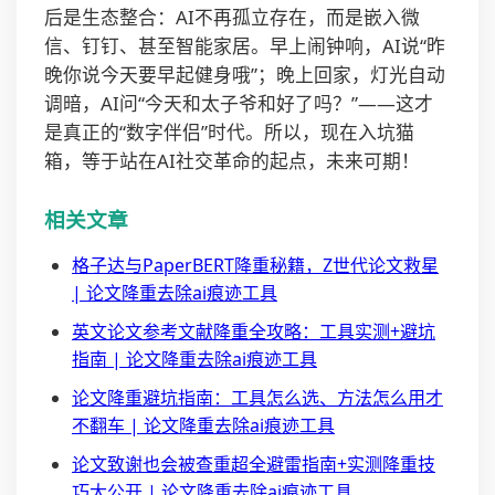
后是生态整合：AI不再孤立存在，而是嵌入微
信、钉钉、甚至智能家居。早上闹钟响，AI说“昨
晚你说今天要早起健身哦”；晚上回家，灯光自动
调暗，AI问“今天和太子爷和好了吗？”——这才
是真正的“数字伴侣”时代。所以，现在入坑猫
箱，等于站在AI社交革命的起点，未来可期！
相关文章
格子达与PaperBERT降重秘籍，Z世代论文救星
| 论文降重去除ai痕迹工具
英文论文参考文献降重全攻略：工具实测+避坑
指南 | 论文降重去除ai痕迹工具
论文降重避坑指南：工具怎么选、方法怎么用才
不翻车 | 论文降重去除ai痕迹工具
论文致谢也会被查重超全避雷指南+实测降重技
巧大公开 | 论文降重去除ai痕迹工具