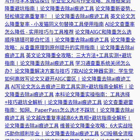
写作与学术诚信探讨
毕业论文AI写作全攻略：从搭框架到
降重避坑指南 | 论文降重去除ai痕迹工具
论文降重新姿势，
轻松搞定高重复率！ | 论文降重去除ai痕迹工具
英文论文怎
么降重复率 - 小发猫同义句替换工具使用指南
AI论文查重率
怎么降低 - 实用技巧与工具推荐
论文降AIGC和降重怎么选
顺序搞错可能白忙活 | 论文降重去除ai痕迹工具
论文降重全
攻略：从查重原理到原创提升的实用指南 | 论文降重去除ai
痕迹工具
英文论文降重全攻略：三大方法+工具实测+避坑
指南 | 论文降重去除ai痕迹工具
学习通查重系统关闭怎么
办？论文降重解决方案与技巧
7款AI论文神器实测：学生党
如何高效写论文又避开AIGC雷区 | 论文降重去除ai痕迹工
具
AI写论文怎么去痕迹三款工具实测+避坑指南全解析 | 论
文降重去除ai痕迹工具
本科论文降重实操指南：工具选择
+技巧避坑全解析 | 论文降重去除ai痕迹工具
论文查重避雷
指南：知网、PaperPass怎么选才不踩坑 | 论文降重去除ai
痕迹工具
论文越改重复率越高6大真相+避坑指南全解析 |
论文降重去除ai痕迹工具
维普论文降重全攻略：6大实战技
巧助你顺利毕业 | 论文降重去除ai痕迹工具
SCI投稿全流程