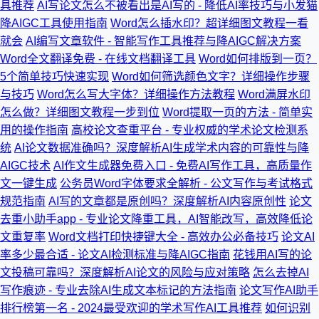
具推荐
AI写论文怎么不被看出是AI写的 - 降低AI率技巧与小发猫
降AIGC工具使用指南
Word怎么插水印？超详细图文教程一看
就会
AI编写文章软件 - 智能写作工具推荐与降AIGC解决方案
Word全文翻译免费 - 在线文档翻译工具
Word如何排版到一页？
5个简单技巧快速实现
Word如何筛选颜色文字？详细操作步骤
与技巧
Word怎么写大字体？详细操作方法教程
Word满屏水印
怎么做？详细图文教程一步到位
Word提取一页的方法 - 简单实
用的操作指南
高校论文查重平台 - 专业权威的学术论文检测系
统
AI论文数据准确吗？深度解析AI生成学术内容的可靠性与降
AIGC技术
AI作文生成器免费入口 - 免费AI写作工具，高质量作
文一键生成
公务员Word字体要求全解析 - 公文写作与考试格式
规范指南
AI写的文章都是原创吗？深度解析AI内容原创性
论文
去重小助手app - 专业论文降重工具，AI智能改写，高效降低论
文重复率
Word文档打印快捷键大全 - 高效办公必备技巧
论文AI
率多少最合适 - 论文AI检测标准与降AIGC指南
花钱用AI写的论
文投稿可靠吗？深度解析AI论文的风险与应对策略
怎么去掉AI
写作痕迹 - 专业去除AI生成文本标记的方法指南
论文写作AI助手
排行榜第一名 - 2024最受欢迎的学术写作AI工具推荐
如何识别