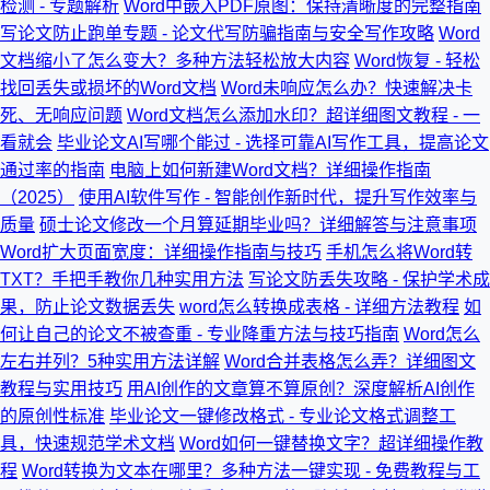
检测 - 专题解析
Word中嵌入PDF原图：保持清晰度的完整指南
写论文防止跑单专题 - 论文代写防骗指南与安全写作攻略
Word
文档缩小了怎么变大？多种方法轻松放大内容
Word恢复 - 轻松
找回丢失或损坏的Word文档
Word未响应怎么办？快速解决卡
死、无响应问题
Word文档怎么添加水印？超详细图文教程 - 一
看就会
毕业论文AI写哪个能过 - 选择可靠AI写作工具，提高论文
通过率的指南
电脑上如何新建Word文档？详细操作指南
（2025）
使用AI软件写作 - 智能创作新时代，提升写作效率与
质量
硕士论文修改一个月算延期毕业吗？详细解答与注意事项
Word扩大页面宽度：详细操作指南与技巧
手机怎么将Word转
TXT？手把手教你几种实用方法
写论文防丢失攻略 - 保护学术成
果，防止论文数据丢失
word怎么转换成表格 - 详细方法教程
如
何让自己的论文不被查重 - 专业降重方法与技巧指南
Word怎么
左右并列？5种实用方法详解
Word合并表格怎么弄？详细图文
教程与实用技巧
用AI创作的文章算不算原创？深度解析AI创作
的原创性标准
毕业论文一键修改格式 - 专业论文格式调整工
具，快速规范学术文档
Word如何一键替换文字？超详细操作教
程
Word转换为文本在哪里？多种方法一键实现 - 免费教程与工