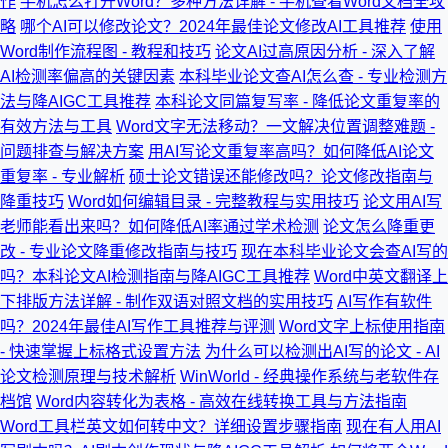
作
手机怎么打开Word？多种方法详解 - 手机查看Word文档全攻
略
哪个AI可以修改论文？2024年最佳论文修改AI工具推荐
使用
Word制作流程图 - 教程和技巧
论文AI过高原因分析 - 深入了解
AI检测率偏高的关键因素
本科毕业论文查AI怎么查 - 专业检测方
法与降AIGC工具推荐
本科论文同篇复写率 - 降低论文重复率的
有效方法与工具
Word文字无法移动？一文解决位置调整难题 -
问题排查与解决方案
用AI写论文重复率高吗？如何降低AI论文
重复率 - 专业解析
硕士论文错误还能修改吗？论文修改指南与
降重技巧
Word如何编辑目录 - 完整教程与实用技巧
论文用AI写
老师能看出来吗？如何降低AI率通过学术检测
论文怎么降重更
改 - 专业论文降重修改指南与技巧
现在本科毕业论文会查AI写的
吗？本科论文AI检测指南与降AIGC工具推荐
Word中英文翻译上
下排版方法详解 - 制作双语对照文档的实用技巧
AI写作有软件
吗？2024年最佳AI写作工具推荐与评测
Word文字上标使用指南
- 快速掌握上标格式设置方法
为什么可以检测出AI写的论文 - AI
论文检测原理与技术解析
WinWorld - 经典操作系统与老软件存
档馆
Word内容转化为表格 - 高效在线转换工具与方法指南
Word工具栏英文如何转中文？详细设置步骤指南
现在有人用AI