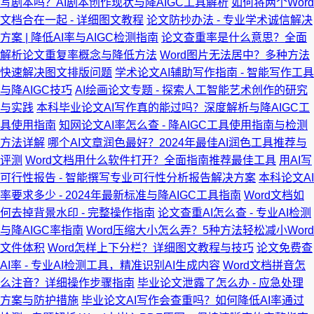
写剧本吗？AI剧本创作现状与降AIGC工具解析
如何将两个Word
文档合在一起 - 详细图文教程
论文防抄办法 - 专业学术诚信解决
方案 | 降低AI率与AIGC检测指南
论文查重率是什么意思？全面
解析论文重复率概念与降低方法
Word图片无法居中？多种方法
快速解决图文排版问题
学术论文AI辅助写作指南 - 智能写作工具
与降AIGC技巧
AI绘画论文专题 - 探索人工智能艺术创作的研究
与实践
本科毕业论文AI写作真的能过吗？深度解析与降AIGC工
具使用指南
知网论文AI率怎么查 - 降AIGC工具使用指南与检测
方法详解
哪个AI文章润色最好？2024年最佳AI润色工具推荐与
评测
Word文档用什么软件打开？全面指南推荐最佳工具
用AI写
可行性报告 - 智能撰写专业可行性分析报告解决方案
本科论文AI
率要求多少 - 2024年最新标准与降AIGC工具指南
Word文档如
何去掉背景水印 - 完整操作指南
论文查重AI怎么查 - 专业AI检测
与降AIGC率指南
Word压缩大小怎么弄？5种方法轻松减小Word
文件体积
Word怎样上下分栏？详细图文教程与技巧
论文免费查
AI率 - 专业AI检测工具，精准识别AI生成内容
Word文档拼音怎
么注音？详细操作步骤指南
毕业论文泄露了怎么办 - 应急处理
方案与防护措施
毕业论文AI写作会查重吗？如何降低AI率通过