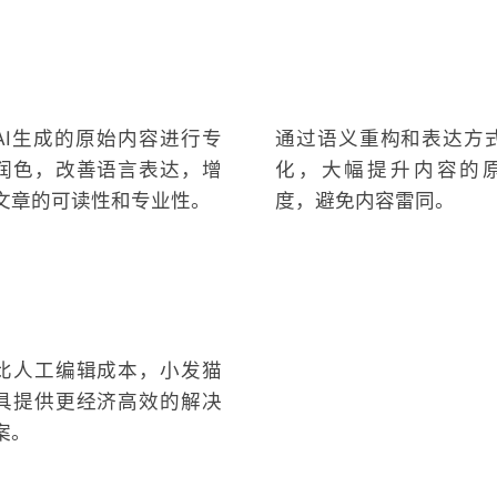
：
 文本润色
🔍 原创性提升
AI生成的原始内容进行专
通过语义重构和表达方
润色，改善语言表达，增
化，大幅提升内容的
文章的可读性和专业性。
度，避免内容雷同。
 性价比高
比人工编辑成本，小发猫
具提供更经济高效的解决
案。