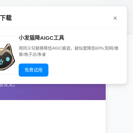
P下载
小发猫降AIGC工具
用同义句替换降低AIGC痕迹，疑似度降低60%,知网/维
普/格子达/朱雀
指南
免费试用
方法，特别是
业论文。