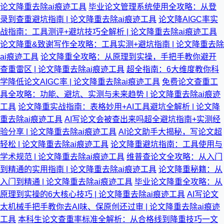
论文降重去除ai痕迹工具
毕业论文管理系统使用全攻略：从登
录到查重避坑指南 | 论文降重去除ai痕迹工具
论文降AIGC率实
战指南：工具测评+避坑技巧全解析 | 论文降重去除ai痕迹工具
论文降重&致谢写作全攻略：工具实测+避坑指南 | 论文降重去除
ai痕迹工具
论文降重全攻略：从原理到实操，手把手教你避开
查重雷区 | 论文降重去除ai痕迹工具
超全指南：6大维度教你科
学降低论文AIGC率 | 论文降重去除ai痕迹工具
免费论文查重工
具全攻略：功能、避坑、实测与未来趋势 | 论文降重去除ai痕迹
工具
论文降重实战指南：表格妙用+AI工具避坑全解析 | 论文降
重去除ai痕迹工具
AI写论文会被查出来吗超全避坑指南+实测经
验分享 | 论文降重去除ai痕迹工具
AI论文助手大揭秘，写论文超
轻松 | 论文降重去除ai痕迹工具
论文降重避坑指南：工具使用与
学术规范 | 论文降重去除ai痕迹工具
维普查论文全攻略：从入门
到精通的实用指南 | 论文降重去除ai痕迹工具
论文降重秘籍：从
入门到精通 | 论文降重去除ai痕迹工具
毕业论文降重全攻略：从
原理到实操的6大核心技巧 | 论文降重去除ai痕迹工具
AI写论文
太机械手把手教你去AI味、保原创还过审 | 论文降重去除ai痕迹
工具
本科生论文查重率标准全解析：从合格线到降重技巧一文