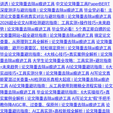
讲透 | 论文降重去除ai痕迹工具
中文论文降重工具PaperBERT
深度测评与避坑指南 | 论文降重去除ai痕迹工具
毕业党必看！主
流论文查重系统真实对比与避坑指南 | 论文降重去除ai痕迹工具
2026超全论文AI率检测避坑指南：工具实测+操作技巧+未来趋
势 | 论文降重去除ai痕迹工具
毕业党必看！5个真正能白嫖的论
文查重网站+超全避坑指南 | 论文降重去除ai痕迹工具
搞定论文
查重，从原理到工具全解析 | 论文降重去除ai痕迹工具
论文降重
秘籍：避开抄袭雷区，轻松搞定原创 | 论文降重去除ai痕迹工具
毕业论文降重避坑指南：4大核心技巧+真实案例全解析 | 论文降
重去除ai痕迹工具
大学生论文降重全攻略：工具实测+避坑指南
+未来趋势 | 论文降重去除ai痕迹工具
AI论文降重避坑指南：6大
实战技巧+工具实测分享 | 论文降重去除ai痕迹工具
AI写论文真
能蒙混过关查重+AI检测双杀真相大起底 | 论文降重去除ai痕迹
工具
AI论文降重避坑指南：从工具使用到撤稿全流程实操 | 论文
降重去除ai痕迹工具
毕业论文降重避坑指南：6大实操技巧+真
实案例全解析 | 论文降重去除ai痕迹工具
AI写论文太“假”手把手
教你降AIGC率、过查重、保原创 | 论文降重去除ai痕迹工具
论
文降重避坑指南：AI工具实测+高校新规全解析 | 论文降重去除