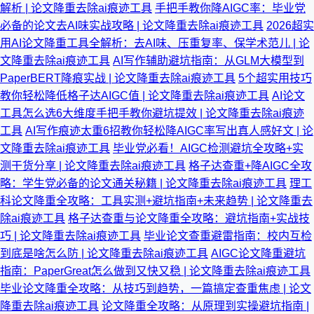
解析 | 论文降重去除ai痕迹工具
手把手教你降AIGC率：毕业党
必备的论文去AI味实战攻略 | 论文降重去除ai痕迹工具
2026超实
用AI论文降重工具全解析：去AI味、压重复率、保学术范儿 | 论
文降重去除ai痕迹工具
AI写作辅助避坑指南：从GLM大模型到
PaperBERT降痕实战 | 论文降重去除ai痕迹工具
5个超实用技巧
教你轻松降低格子达AIGC值 | 论文降重去除ai痕迹工具
AI论文
工具怎么选6大维度手把手教你避坑提效 | 论文降重去除ai痕迹
工具
AI写作痕迹太重6招教你轻松降AIGC率写出真人感好文 | 论
文降重去除ai痕迹工具
毕业党必看！AIGC检测避坑全攻略+实
测干货分享 | 论文降重去除ai痕迹工具
格子达查重+降AIGC全攻
略：学生党必备的论文通关秘籍 | 论文降重去除ai痕迹工具
理工
科论文降重全攻略：工具实测+避坑指南+未来趋势 | 论文降重去
除ai痕迹工具
格子达查重与论文降重全攻略：避坑指南+实战技
巧 | 论文降重去除ai痕迹工具
毕业论文查重避雷指南：校内互检
到底是啥怎么防 | 论文降重去除ai痕迹工具
AIGC论文降重避坑
指南：PaperGreat怎么做到又快又稳 | 论文降重去除ai痕迹工具
毕业论文降重全攻略：从技巧到趋势，一篇搞定查重焦虑 | 论文
降重去除ai痕迹工具
论文降重全攻略：从原理到实操避坑指南 |