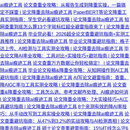
ai痕迹工具
论文查重全攻略：从报告生成到降重实操，一篇搞
定不踩雷 | 论文降重去除ai痕迹工具
PaperBERT等论文降重工
具实测指南：学生党必看避坑攻略 | 论文降重去除ai痕迹工具
知
网查重到底怎么算13个字就标红超全避雷指南来了 | 论文降重去
除ai痕迹工具
毕业党必看！2026超全论文查重避坑指南+实测工
具推荐 | 论文降重去除ai痕迹工具
毕业论文降重避坑指南：格子
达上传、AI检测与工具实测全攻略 | 论文降重去除ai痕迹工具
毕
业论文降AI率全攻略：工具对比+实操技巧+避坑指南 | 论文降重
去除ai痕迹工具
论文查重万方数据让你轻松搞定！ | 论文降重去
除ai痕迹工具
毕业论文投稿&降重全攻略：从知网操作到AI工具
避坑指南 | 论文降重去除ai痕迹工具
AI写论文避雷指南：查重、
降AIGC率与工具实测全攻略 | 论文降重去除ai痕迹工具
论文查
重&降重全攻略：工具怎么选、参考文献咋处理、AI痕迹如何消
| 论文降重去除ai痕迹工具
论文降重全攻略：7大实操技巧+AI工
具避坑指南 | 论文降重去除ai痕迹工具
8个亲测有效的降AI率技
巧：从手动改写到工具实操全攻略 | 论文降重去除ai痕迹工具
论
文查重避坑指南：从47%到3.2%的实战攻略与AI检测真相 | 论文
降重去除ai痕迹工具
硕士论文查重避雷指南：15%红线怎么守6