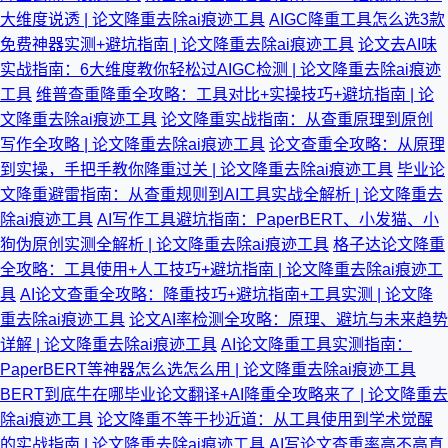
大维度说透 | 论文降重去除ai痕迹工具
AIGC降重工具怎么选3款
免费神器实测+避坑指南 | 论文降重去除ai痕迹工具
论文去AI味
实战指南：6大维度教你轻松过AIGC检测 | 论文降重去除ai痕迹
工具
维普查重降重全攻略：工具对比+实操技巧+避坑指南 | 论
文降重去除ai痕迹工具
论文降重实战指南：从查重原理到原创
写作全攻略 | 论文降重去除ai痕迹工具
论文查重全攻略：从原理
到实操，手把手教你降重过关 | 论文降重去除ai痕迹工具
毕业论
文降重避雷指南：从查重规则到AI工具实战全解析 | 论文降重去
除ai痕迹工具
AI写作工具避坑指南：PaperBERT、小发猫、小
狗伪原创实测全解析 | 论文降重去除ai痕迹工具
格子达论文降重
全攻略：工具使用+人工技巧+避坑指南 | 论文降重去除ai痕迹工
具
AI论文查重全攻略：降重技巧+避坑指南+工具实测 | 论文降
重去除ai痕迹工具
论文AI率检测全攻略：原理、避坑与未来趋势
详解 | 论文降重去除ai痕迹工具
AI论文降重工具实测指南：
PaperBERT等神器怎么选怎么用 | 论文降重去除ai痕迹工具
BERT到底牛在哪毕业论文翻译+AI降重全攻略来了 | 论文降重去
除ai痕迹工具
论文降重不等于抄近道：从工具使用到学术觉醒
的实战指南 | 论文降重去除ai痕迹工具
AI写论文查重率高不高真