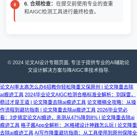
6. 合规检查：
在提交前使用专业的查重
和AIGC检测工具进行最终检查。
© 2024 论文AI设计专题页面. 专注于提供专业的AI辅助论
文设计解决方案与降AIGC率技术指导.
论文AI率太高怎么办6招教你轻松降重又保原创 | 论文降重去除
ai痕迹工具
2024毕业论文AIGC检测合格标准全解析：别踩雷，
稳过才是王道 | 论文降重去除ai痕迹工具
论文撤稿全攻略：从操
作流程到避坑指南 | 论文降重去除ai痕迹工具
2026毕业党必
看：3步搞定论文AI痕迹，亲测从47%降到8% | 论文降重去除ai
痕迹工具
格子酱App全解析：JK格裙设计神器怎么玩 | 论文降重
去除ai痕迹工具
AI写作降重避坑指南：从工具使用到原创保障全