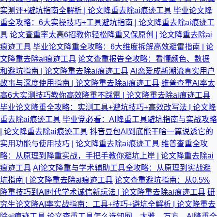
实测评+避坑指南全解析 | 论文降重去除ai痕迹工具
毕业论文降
重全攻略：6大实操技巧+工具避坑指南 | 论文降重去除ai痕迹工
具
论文查重率太高6招教你轻松降重又保原创 | 论文降重去除ai
痕迹工具
毕业论文降重全攻略：6大维度拆解高效避雷指南 | 论
文降重去除ai痕迹工具
论文查重报告全攻略：看懂颜色、数据
和避坑指南 | 论文降重去除ai痕迹工具
AI恋爱成新潮流真实用户
故事与深度使用指南 | 论文降重去除ai痕迹工具
维普查重AI率太
高6大实测技巧教你高效降重不踩雷 | 论文降重去除ai痕迹工具
毕业论文降重全攻略：实测工具+避坑技巧+高效改写法 | 论文降
重去除ai痕迹工具
毕业党必看：AI降重工具避坑指南与实战攻略
| 论文降重去除ai痕迹工具
抖音豆包AI到底能干啥一篇说透它的
实用功能与使用技巧 | 论文降重去除ai痕迹工具
维普查重全攻
略：从原理到降重实战，手把手教你避坑上岸 | 论文降重去除ai
痕迹工具
AI论文降重与学术辅助工具全攻略：从原理到实战避
坑指南 | 论文降重去除ai痕迹工具
论文查重避坑指南：从0.5%
降重技巧到AI时代学术诚信新玩法 | 论文降重去除ai痕迹工具
研
究生论文降AI率实战指南：工具+技巧+避坑全解析 | 论文降重去
除ai痕迹工具
论文查重工具怎么选知网、大雅、万方、AI降重全