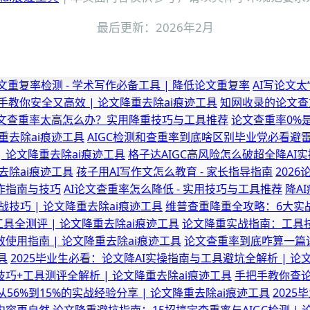
最后更新：2026年2月
文重复率检测 - 学术写作必备工具 | 降低论文重复率
AI写论文太
手教你安全又高效 | 论文降重去除ai痕迹工具
知网收录的论文查
文查重率太高怎么办？实用降重技巧与工具推荐
论文查重率0%是
重去除ai痕迹工具
AIGC检测和查重率到底啥区别毕业党必看避雷
 | 论文降重去除ai痕迹工具
格子达AIGC高风险怎么破超全降AI实
去除ai痕迹工具
孩子用AI写作文怎么教育 - 家长指导指南
202
写作指南与技巧
AI论文查重率怎么降低 - 实用技巧与工具推荐
降A
技巧 | 论文降重去除ai痕迹工具
维普查重降重全攻略：6大实战
工具全测评 | 论文降重去除ai痕迹工具
论文降重实战指南：工具技
效使用指南 | 论文降重去除ai痕迹工具
论文查重率到底咋算一篇讲
具
2025毕业生必看：论文降AI实操指南与工具避坑全解析 | 论
技巧+工具测评全解析 | 论文降重去除ai痕迹工具
手把手教你查论
56%到15%的实战经验分享 | 论文降重去除ai痕迹工具
2025