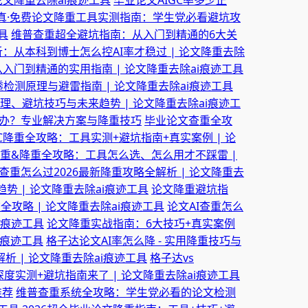
论文降重去除ai痕迹工具
毕业论文AIGC率多少正
真·免费论文降重工具实测指南：学生党必看避坑攻
具
维普查重超全避坑指南：从入门到精通的6大关
析：从本科到博士怎么控AI率才稳过 | 论文降重去除
入门到精通的实用指南 | 论文降重去除ai痕迹工具
检测原理与避雷指南 | 论文降重去除ai痕迹工具
理、避坑技巧与未来趋势 | 论文降重去除ai痕迹工
办？专业解决方案与降重技巧
毕业论文查重全攻
GC降重全攻略：工具实测+避坑指南+真实案例 | 论
重&降重全攻略：工具怎么选、怎么用才不踩雷 |
I查重怎么过2026最新降重攻略全解析 | 论文降重去
 | 论文降重去除ai痕迹工具
论文降重避坑指
全攻略 | 论文降重去除ai痕迹工具
论文AI查重怎么
i痕迹工具
论文降重实战指南：6大技巧+真实案例
i痕迹工具
格子达论文AI率怎么降 - 实用降重技巧与
析 | 论文降重去除ai痕迹工具
格子达vs
实测+避坑指南来了 | 论文降重去除ai痕迹工具
推荐
维普查重系统全攻略：学生党必看的论文检测