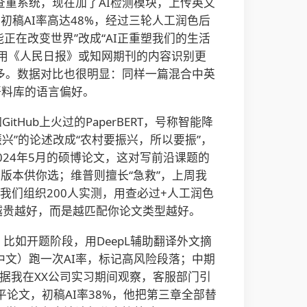
顶流查重系统，现在加了AI检测模块，上传英文
稿AI率高达48%，经过三轮人工润色后
能正在改变世界”改成“AI正重塑我们的生活
引用《人民日报》或知网期刊的内容识别更
太多。数据对比也很明显：同样一篇混合中英
练语料库的语言偏好。
Hub上火过的PaperBERT，号称智能降
兴”的论述改成“农村要振兴，所以要振”，
2024年5月的硕博论文，这对写前沿课题的
版本供你选；维普则擅长“急救”，上周我
月我们组织200人实测，用查必过+人工润色
越贵越好，而是越匹配你论文类型越好。
比如开题阶段，用DeepL辅助翻译外文摘
网（中文）跑一次AI率，标记高风险段落；中期
“根据我在XX公司实习期间观察，客服部门引
平论文，初稿AI率38%，他把第三章全部替