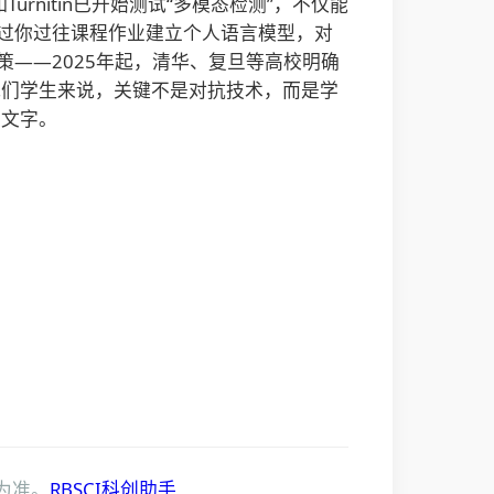
nitin已开始测试“多模态检测”，不仅能
通过你过往课程作业建立个人语言模型，对
——2025年起，清华、复旦等高校明确
我们学生来说，关键不是对抗技术，而是学
美文字。
为准。
RBSCI科创助手