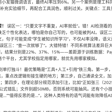
小发猫微调语言，最终AI率压到6%。另一个案例是理工科同学
+补充实验细节，再配合工具润色，顺利过关。关键点：工具只
雷！
误区一：“只要文字不重复，AI率就低”。错！AI检测
、缺乏个性化表达，哪怕是你自己写的，也可能被判AI。误区二
，句子可能变成“学生被知识所学习”，不仅AI率没降，语
误区三：“查一次就够了”。大错特错！不同系统算法差异巨大。
家检测，结果分别是22%、37%、15%——差距源于训练数据：Pape
两个平台，尤其学校指定用哪家，就优先用哪家模拟。
别单打独斗！最优策略是“工具+人工+引用”铁三角。第一步
别全信，重点改逻辑衔接生硬的地方；第三步，自己通读全文，
动）；第四步，在理论部分规范添加引注，比如“正如张三（20
免公式错乱；文件别超50MB，否则系统可能抽风。还有个小技
…”“值得反思的是…”，这种人类特有的语气词能有效降低A