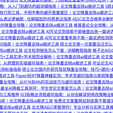
成内容更自然
论文降重避坑指南：15招搞定查重率与AIGC检测 | 
略：从入门到避坑的超详细指南 | 论文降重去除ai痕迹工具
5款
技巧到工具，手把手教你避开查重雷区 | 论文降重去除ai痕迹工
么表达更幽默 - 化解尴尬的创意表达指南
AIGC论文合格率全解
的降重全攻略 | 论文降重去除ai痕迹工具
维普查论文全攻略：从
 论文降重去除ai痕迹工具
AI写论文到底能不能被查出来一篇讲透
 论文降重去除ai痕迹工具
AI写论文查重率高不高一篇说透检测原
坑指南 | 论文降重去除ai痕迹工具
硕士论文第一次查重没过怎么
除ai痕迹工具
论文检测报告怎么下载 - 详细教程指南
格子达AI
巧+工具实测+学术规范全解析 | 论文降重去除ai痕迹工具
论文查
从原理到实操避坑指南 | 论文降重去除ai痕迹工具
毕业论文A
容检测标准指南
硕士论文国内外研究现状降重全攻略：技巧+避坑+趋势
i痕迹工具
PaperBERT降重神器实测：学术党避坑指南与高效降重
重全攻略：从91%到4%的实战技巧与避坑指南 | 论文降重去除a
6年最全AI降痕工具测评：学生党论文救星怎么选 | 论文降重去除a
巧与工具推荐
SCI投稿全流程避坑指南：从状态解读到修改策略全解
指南 | 论文降重去除ai痕迹工具
免费论文查重网站到底靠不靠谱深度
重去除ai痕迹工具
论文降AIGC率管用吗？专业分析与实用工具