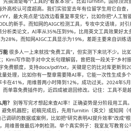
？
先搞清楚每个工具的“看家本领”。比如Turnitin，国际
海外高校认可度超高。我们实验室去年有位留学生用它自查，初
erYY，最大亮点是“边改边看重复率变化”，比如你把“人工智
DDL的新手。而知网的AIGC检测工具，专攻中文语境，对
分析类论文，AI率从35%压到9%，比用英文工具效果好
的AI率为28%，而知网AIGC工具显示为19%，差距主要来自训
万能
很多人一上来就找“免费工具”，但实测下来坑不少。比如Git
；Kimi写作助手对中文长句理解弱，曾把我一段关于“乡村振
免费额度，支持docx/pdf/txt，关键是它的比对库更新到
量处理，比如你有一整章需要降AI率，它能一次性生成多个
卡在41%，用维普两小时降到12%，成功过关。2024年5
%；而单靠免费插件的，近四成被退回修改。记住：工具不是
么用？
别等写完才想起来查AI率！正确姿势是分阶段用工具。
度，避免机器腔；初稿完成后，先用Turnitin（英文）或知
入自己调研的数据或案例，比如把“研究表明AI提升效率”改成
小时，用维普做最后冲刺检测。举个真实例子：我室友写教育公