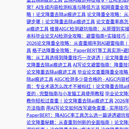
重去除ai痕迹工具
去除AI痕迹特征指令 - 让AI生
常？AI生成内容检测标准与降低方法
知网查重全攻
略 | 论文降重去除ai痕迹工具
论文降重全攻略：从
键步骤 | 论文降重去除ai痕迹工具
论文查重率高怎
ai痕迹工具
维普AIGC检测避坑指南：从原理到实操
本科毕业论文AI检测全攻略：避雷指南+实操技巧 |
2026论文降重全攻略：从查重顺序到AI避雷指南 |
具
格子达降重全攻略：PaperBERT等工具实测+避
略：从工具选择到降重技巧一次讲透 | 论文降重去
文降重去除ai痕迹工具
AI写论文避雷指南：降重技
论文降重去除ai痕迹工具
毕业论文查重降重全攻略：
除ai痕迹工具
AIGC检测多少是合格的 - AIGC内
南：专业术语怎么改才不被标红 | 论文降重去除a
查的 - 完整指南与小发猫工具使用教程
毕业论文降
教你轻松过查重 | 论文降重去除ai痕迹工具
202
方法指南
用AI写论文如何改写避免查重 - 实用技
PaperBERT：降AIGC率工具怎么选一篇讲透避坑
论文降重秘籍：从查重到创新的全面指南 | 论文降