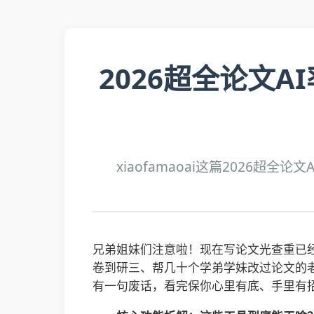
2026超全论文
xiaofamaoai这篇2026
兄弟姐妹们注意啦！现在写论文光查重已经
卷到研三、帮几十个学弟学妹改过论文的
有一句废话，看完保你心里有底、手里有