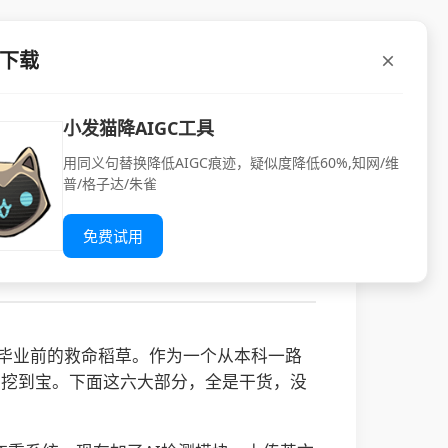
P下载
测+操作技巧+未来
小发猫降AIGC工具
用同义句替换降低AIGC痕迹，疑似度降低60%,知网/维
普/格子达/朱雀
，另外还有论文降重去除ai痕迹工具。
免费试用
你毕业前的救命稻草。作为一个从本科一路
也挖到宝。下面这六大部分，全是干货，没