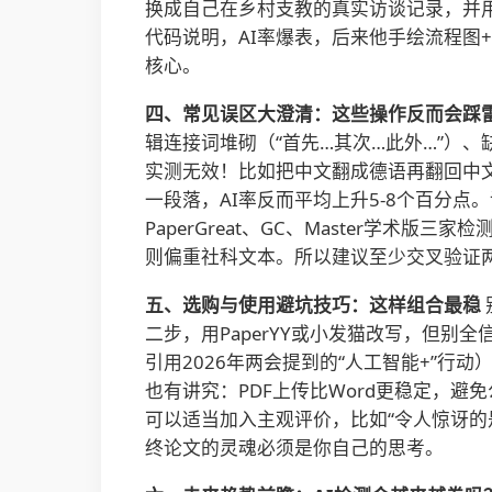
换成自己在乡村支教的真实访谈记录，并用
代码说明，AI率爆表，后来他手绘流程图
核心。
四、常见误区大澄清：这些操作反而会踩
辑连接词堆砌（“首先…其次…此外…”）
实测无效！比如把中文翻成德语再翻回中文
一段落，AI率反而平均上升5-8个百分点。
PaperGreat、GC、Master学术版三
则偏重社科文本。所以建议至少交叉验证
五、选购与使用避坑技巧：这样组合最稳
二步，用PaperYY或小发猫改写，但
引用2026年两会提到的“人工智能+”行
也有讲究：PDF上传比Word更稳定，避
可以适当加入主观评价，比如“令人惊讶的是
终论文的灵魂必须是你自己的思考。