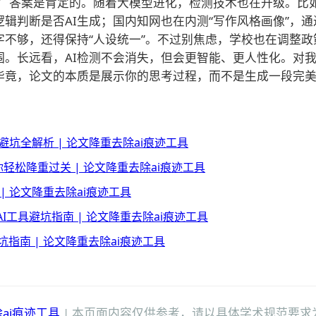
？
答案是肯定的。随着大模型进化，检测技术也在升级。比如Tur
辑判断是否AI生成；国内知网也在内测“写作风格画像”，
不够，还得保持“人设统一”。不过别焦虑，学校也在调整政策
围。长远看，AI检测不会消失，但会更智能、更人性化。对
。毕竟，论文的本质是展示你的思考过程，而不是生成一段完
坑全解析 | 论文降重去除ai痕迹工具
轻松降重过关 | 论文降重去除ai痕迹工具
| 论文降重去除ai痕迹工具
I工具避坑指南 | 论文降重去除ai痕迹工具
指南 | 论文降重去除ai痕迹工具
ai痕迹工具
| 本页面内容仅供参考，请以具体学术规范要求