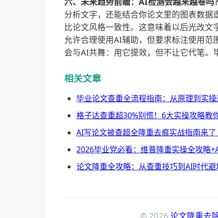
六、未来趋势前瞻：AI检测会越来越卷吗
分析文字，还能结合你论文里的图表数据逻
比论文风格一致性。这意味着以后光改文字
允许合理使用AI辅助，但要求标注使用范
会与AI共舞：用它提效，但不让它代笔
相关文章
毕业论文查重全流程指南：从原理到实操避
格子达查重超30%别慌！6大实操攻略教你
AI写论文被查超全降重去痕实战指南来了 
2026毕业党必看：维普降重实操全攻略+A
论文降重全攻略：从查重技巧到AI时代避坑
© 2026
论文降重去除