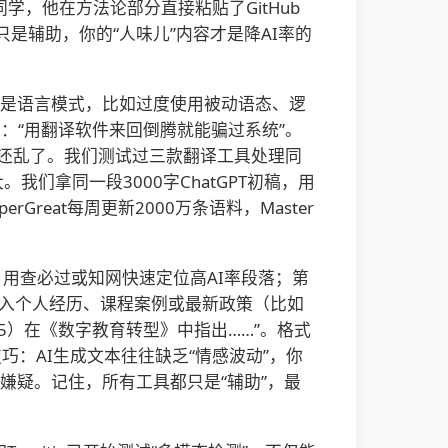
，他在方法论部分直接粘贴了GitHub
是辅助，你的“人味儿”内容才是降AI率的
看的是语言模式，比如过度使用被动语态、逻
：“用翻译软件来回倒腾就能骗过系统”。
义还乱了。我们测试过三款翻译工具处理同
我们拿同一段3000字ChatGPT初稿，用
rGreat每周更新2000万条语料，Master
，用查必过或知网快速定位高AI率段落；第
加入个人经历、课程案例或最新政策（比如
25）在《数字教育转型》中指出……”。格式
巧：AI生成文本往往缺乏“情感波动”，你
I嫌疑。记住，所有工具都只是“辅助”，最