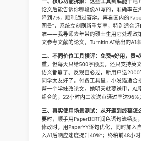
一、核心功能拆解：这些工具到底能干啥
论文后能告诉你哪段像AI写的，准确率在
降到7%，顺利通过答辩。再看国内的Pap
图景”，系统立刻刷新重复率，特别适合赶
准——我导师去年带的硕士生用它处理政策
文参考文献的论文，Turnitin AI给出
二、不同价位工具横评：免费≠好用，贵≠
重，但每天只给500字额度，还只支持英文
语义都崩了。反观查必过，新用户送2000字
同学太友好了。付费工具里，小发猫适合批
帮一个学妹改论文，她明天就要送审，AI率
组合的，22小时内二次送审通过率达96
三、真实使用场景测试：从开题到终稿怎
要时，顺手用PaperBERT润色语句流畅
修改时，用PaperYY逐句优化，同时加
入AI后响应速度提升40%”；终稿前48