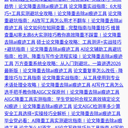
趋势 | 论文降重去除ai痕迹工具
论文降重实战指南：6大技
巧+工具实测避坑全攻略 | 论文降重去除ai痕迹工具
论文降
重避坑指南：AI改写工具怎么用才不翻车 | 论文降重去除ai
痕迹工具
论文如何在知网查重 - 完整指南与降重技巧
维普
查重AI率太高6大实测技巧教你高效降重不踩雷 | 论文降重
去除ai痕迹工具
硕士论文降重全攻略：工具测评+实战技巧
+避坑指南 | 论文降重去除ai痕迹工具
AI论文辅助工具避坑
指南：检测、降重与写作全流程实操 | 论文降重去除ai痕迹
工具
万方查重系统全攻略：从入门到避坑，一篇讲透2026
最新版 | 论文降重去除ai痕迹工具
论文重复率怎么改低 - 降
重技巧与工具指南
论文降重实战指南：从工具使用到专业
术语处理全攻略 | 论文降重去除ai痕迹工具
AI写作工具怎么
选手把手教你降AIGC又保原创 | 论文降重去除ai痕迹工具
AIGC降重工具实测指南：学生党如何合规又高效搞定论文
AI痕迹 | 论文降重去除ai痕迹工具
论文AIGC检测率多少算
安全工具选择+实操技巧全解析 | 论文降重去除ai痕迹工具
毕业党必看：AI降重工具实测避坑指南 | 论文降重去除ai痕
迹工具
论文怎么AI添字 - AI论文写作技巧与工具指南
AI写的