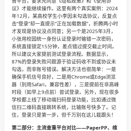
普平台，要求先同意《隐私政策》和《使用协
议》才能继续操作。这里有两个真实案例：2024
年12月，某高校学生小李因未勾选协议，反复点
击“登录”却一直提示“正在加载数据”，折腾两小时
才发现是协议没点同意；另一个是2025年3月，
小张用校园统一身份认证登录时输错一次密码，
系统直接锁定15分钟，差点错过提交截止时间。
所以建议大家提前测试登录流程。数据显示，
87%的登录失败问题源于验证码收不到或协议未
勾选，而非账号错误。解决方法也很简单：一是
确保手机信号良好，二是用Chrome或Edge浏览
器（别用Safari，兼容性差），三是提前在非高峰
时段（如早上9点前）尝试登录。另外，现在很多
学校都上线了移动端扫码登录功能，比如通过微
信扫二维码直接跳转系统，比输账号快多了。记
住，登录只是第一步，但千万别在这儿栽跟头！
第二部分：主流查重平台对比——PaperPP、维