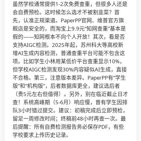
虽然学校通常提供1-2次免费查重，但很多人还是
会自费预检。这时候怎么选才不被割韭菜？首
先，认准正规渠道。PaperPP官网、维普官方旗
舰店是安全的，而淘宝上9.9元“知网查重”基本是
假的——知网根本不向个人开放！其次，看是否
支持AIGC检测。2025年起，苏州科大等高校新
增AI生成内容检测，普通查重平台可能不包含这
项。比如学生小林用某低价平台查重显示10%，
但学校AIGC检测发现30%内容疑似AI生成，直接
不合格。第三，注意版本差异。PaperPP有“学生
版”和“机构版”，后者数据库更全，建议选后者
（贵5元左右但值得）。另外，别在临近截止日才
查！系统高峰期（5-6月）响应慢，曾有学生因排
队3小时错过提交。建议：初稿完成后立即预检，
留足一周修改时间；终稿前48小时再查一次。最
后提醒：所有自费检测报告务必保存PDF，有些
学校要求上传历史记录。