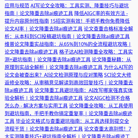
应用与规范
AI写论文全攻略：工具实测、降重技巧与避坑
指南 | 论文降重去除ai痕迹工具
降低AIGC率的有效方法 -
提升内容原创性指南
15招实测有效！手把手教你免费降低
论文AI率 | 论文降重去除ai痕迹工具
论文查重合格标准全解
析：从本科到SCI投稿避坑指南 | 论文降重去除ai痕迹工具
维普论文降重实战指南：从65%到10%的全流程避坑攻略 |
论文降重去除ai痕迹工具
格子达AI检测降重全攻略：工具实
测+避坑指南 | 论文降重去除ai痕迹工具
论文降重秘籍：从
原理到实战全解析 | 论文降重去除ai痕迹工具
为什么AI写的
论文会被查出来？AI论文检测原理与应对策略
SCI论文大修
返修全攻略：从审稿意见解读到高效回复技巧 | 论文降重去
除ai痕迹工具
论文降重工具避坑指南：AI改写哪家强真实体
验全解析 | 论文降重去除ai痕迹工具
论文AIGC检测不合格
怎么办 - 解决方案与实用工具
论文降重全攻略：从工具使用
到避坑指南，手把手教你搞定重复率 | 论文降重去除ai痕迹
工具
毕业论文格式与查重避坑指南：从工具选择到提交全
流程干货 | 论文降重去除ai痕迹工具
论文查重太高别慌！7
大实测降重技巧+避坑指南全解析 | 论文降重去除ai痕迹工