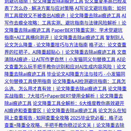
到避坑指南 | 论文降重去除ai痕迹工具
论文重复率高已经发
表了怎么办 - 解决方案与应对策略
AI写论文避坑指南：如何
用工具提效又不被查出AI痕迹 | 论文降重去除ai痕迹工具
AI
写作去痕全攻略：工具实测、避坑指南与法律风险解析 | 论
文降重去除ai痕迹工具
PaperBERT降重实测：学术党避坑
指南+AI工具横向测评 | 论文降重去除ai痕迹工具
复制别人
论文怎么降重 - 论文降重技巧与方法指南
格子达：论文查重
界的扛把子，AI降重超贴心 | 论文降重去除ai痕迹工具
文章
清除AI痕迹 - 让AI写作更自然 | 小发猫同义句替换工具
AI论
文查重怎么玩手把手教你识别和应对AI生成内容风险 | 论文
降重去除ai痕迹工具
毕业论文AI降重方法与技巧 - 小发猫同
义句替换工具使用指南
论文降重&AI检测避坑指南：工具怎
么选、怎么用才真有效 | 论文降重去除ai痕迹工具
论文降重
实战指南：7大技巧+PaperBERT使用全解析 | 论文降重去
除ai痕迹工具
论文降重工具全解析：6大维度教你高效避开
AI痕迹和查重雷区 | 论文降重去除ai痕迹工具
论文怎么在知
网上查重报告 - 知网查重全攻略
2025毕业党必看：格子达
查重+降重全攻略，手把手教你稳过论文关 | 论文降重去除