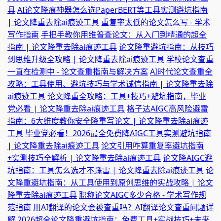
具
AI论文降痕神器怎么选PaperBERT等工具实测避坑指南
| 论文降重去除ai痕迹工具
重复率太低的论文怎么写 - 学术
写作指南
手把手教你用维普查论文：从入门到精通的超全
指南 | 论文降重去除ai痕迹工具
论文降重避坑指南：从技巧
到思维升级全攻略 | 论文降重去除ai痕迹工具
学校论文查重
一直在检测中 - 论文查重指南与解决方案
AI时代论文查重全
攻略：工具使用、避坑技巧与学术诚信指南 | 论文降重去除
ai痕迹工具
论文降重全攻略：工具+技巧+避坑指南，毕业
党必看 | 论文降重去除ai痕迹工具
格子达AIGC高风险避雷
指南：6大维度教你安全降重写论文 | 论文降重去除ai痕迹
工具
毕业党必看！2026最全免费降AIGC工具实测避坑指南
| 论文降重去除ai痕迹工具
论文引用咋算重复率避坑指南
+实测技巧全解析 | 论文降重去除ai痕迹工具
论文降AIGC避
坑指南：工具怎么选才不踩雷 | 论文降重去除ai痕迹工具
论
文降重避坑指南：从工具使用到原创思维的实战攻略 | 论文
降重去除ai痕迹工具
职称论文AIGC多少合格 - 学术写作规
范指南
用AI翻译的论文会被查重吗？AI翻译论文查重问题详
解
2026超全论文降重避坑指南：免费工具+实战技巧+未来