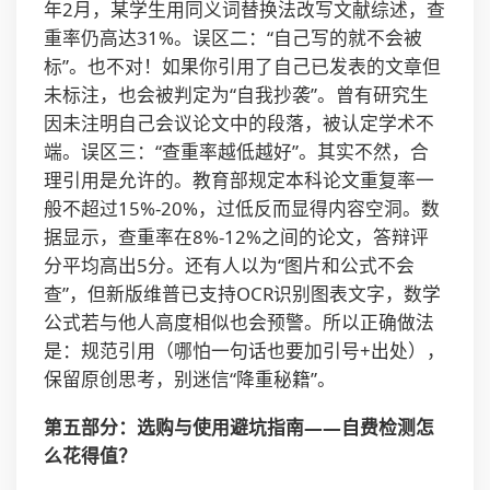
年2月，某学生用同义词替换法改写文献综述，查
重率仍高达31%。误区二：“自己写的就不会被
标”。也不对！如果你引用了自己已发表的文章但
未标注，也会被判定为“自我抄袭”。曾有研究生
因未注明自己会议论文中的段落，被认定学术不
端。误区三：“查重率越低越好”。其实不然，合
理引用是允许的。教育部规定本科论文重复率一
般不超过15%-20%，过低反而显得内容空洞。数
据显示，查重率在8%-12%之间的论文，答辩评
分平均高出5分。还有人以为“图片和公式不会
查”，但新版维普已支持OCR识别图表文字，数学
公式若与他人高度相似也会预警。所以正确做法
是：规范引用（哪怕一句话也要加引号+出处），
保留原创思考，别迷信“降重秘籍”。
第五部分：选购与使用避坑指南——自费检测怎
么花得值？