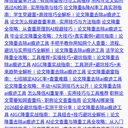
降低查重率方法 - 有效降重技巧与工具推荐
用AI写论文如何
逃过AI检测 - 实用指南与技巧
论文降重&降AI率工具实测指
南：学生党避雷+高效技巧全解析 | 论文降重去除ai痕迹工
具
论文怎么规避查重率高 - 实用技巧与方法指南
论文降重
全攻略：从查重原理到AI规避技巧 | 论文降重去除ai痕迹工
具
毕业论文降重全攻略：7大技巧+真实案例+避坑指南 | 论
文降重去除ai痕迹工具
手把手教你用知网个人查重：流程、
避坑与实用技巧全解析 | 论文降重去除ai痕迹工具
法学论文
降重全攻略：工具推荐+实操技巧+避坑指南 | 论文降重去
除ai痕迹工具
AIGC降重实战指南：工具测评+避坑技巧+未
来趋势全解析 | 论文降重去除ai痕迹工具
论文降重避雷指
南：七招搞定AIGC率+查重难题 | 论文降重去除ai痕迹工具
论文降重全攻略：手动+AI实测技巧大公开 | 论文降重去除
ai痕迹工具
怎么降低AI重复率 - 实用技巧与工具推荐
职称论
文需要知网查重吗 - 职称论文查重指南
论文降AI哪家强
2026超全避坑指南+实测干货分享 | 论文降重去除ai痕迹工
具
AIGC降重实战指南：工具组合+技巧避坑全解析 | 论文
降重去除ai痕迹工具
AI论文查重与降重工具全攻略：从入门