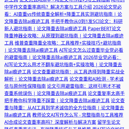
中学作文查重率高吗？解决方案与工具介绍
2026论文党必
看：AI查重vs传统查重全解析+降重工具实测避坑指南 | 论
文降重去除ai痕迹工具
手把手教你从0到1发SCI论文：科研
新人避坑指南 | 论文降重去除ai痕迹工具
PaperBERT论文
降重神器全攻略：从原理到避坑指南 | 论文降重去除ai痕迹
工具
维普查重降重全攻略：工具推荐+实操技巧+避坑指南
| 论文降重去除ai痕迹工具
AI写论文怎么过查重毕业党必看
的避雷指南 | 论文降重去除ai痕迹工具
2026毕业党必看：
AI写论文怎么用才不翻车避坑指南+实操攻略 | 论文降重去
除ai痕迹工具
论文查重避坑指南：从工具选择到降重实战全
解析 | 论文降重去除ai痕迹工具
论文查重和AI检测 - 学术诚
信与原创性保障指南
论文引用避雷指南：这样引用才不被
查重系统误伤 | 论文降重去除ai痕迹工具
论文重复率太高手
把手教你科学降重不踩雷 | 论文降重去除ai痕迹工具
论文查
重与降重：从AI工具到学术诚信的全方位指南 | 论文降重去
除ai痕迹工具
教师论文AI写作怎么写 - 完整指南与工具推荐
AI合成论文查重率高吗？深度解析与解决方案
留学生论文