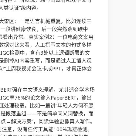
人类认证”级内容。
三大雷区：一是语言机械重复，比如连续三
前一段讲健康饮食，后一段突然跳到碳中
一眼看出异常。真实案例2：一位电商文案用
。数据对比来看，人工撰写文本的句式多样
AIGC检测中，含有3处以上逻辑断层的文
是删掉AI内容重写，而是通过人工插入观
“上周我视频会议卡成PPT，才真正体会
rBERT强在中文语义理解，尤其适合学术场
率76%的论文输入PaperBERT，输出
链处理较弱。比如一篇讲“年轻人为何不愿
技是段落重组——不是简单同义词替换，而
观点→解决方案”，阅读体验更像真人写作。
但要注意，没有任何工具能100%规避检测。