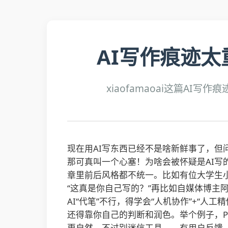
AI写作痕迹太
xiaofamaoai这篇A
现在用AI写东西已经不是啥新鲜事了，但
那可真叫一个心塞！为啥会被怀疑是AI写
章里前后风格都不统一。比如有位大学生小李
“这真是你自己写的？”再比如自媒体博主
AI“代笔”不行，得学会“人机协作”+“人
还得靠你自己的判断和润色。举个例子，Pa
更自然。不过别迷信工具——有用户反馈，