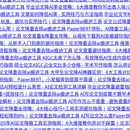
除ai痕迹工具
毕业论文降AI率全攻略：6大维度教你写出真人味儿好
i痕迹工具
文章如何降低AI率 - 实用技巧与方法指南
毕业论文学校
：标准、避坑与实用技巧 | 论文降重去除ai痕迹工具
论文公式降重
么用 | 论文降重去除ai痕迹工具
PaperBERT领衔，AI降重工
ai痕迹工具
论文查重&降重全攻略：从报告下载到AI去痕避坑指南 
：从新手入门到高阶避坑指南 | 论文降重去除ai痕迹工具
维普
攻略 | 论文降重去除ai痕迹工具
论文查重避坑指南：6大维度
降重去除ai痕迹工具
AIGC太高了怎么降 - 有效降低AI生成内
技巧指南
硕士论文AIGC占全文比多少合格 - 学术写作指南
怎么将
论文降重去除ai痕迹工具
大学生论文降AI神器实测：6大工具对比
指南：PaperBERT、小发猫等到底靠不靠谱 | 论文降重去除a
达AI预检是什么意思 - AI论文检测工具详解
毕业论文降重避雷指南
提效技巧 | 论文降重去除ai痕迹工具
AI写论文到底算不算学术
解析 | 论文降重去除ai痕迹工具
AI写作怎么不查重 - 避免查
论文降重全攻略：4大核心技巧+工具实测避坑指南 | 论文降重去
松降到8% | 论文降重去除ai痕迹工具
AI写论文怎么查Paper
025年AI论文降痕工具实测指南：6大维度教你选对不踩雷 | 论