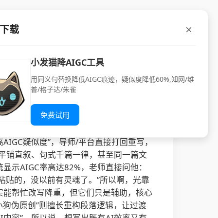
P下载
率写出真人感好文
小发猫降AIGC工具
用同义句替换降低AIGC痕迹，疑似度降低60%,知网/维
还有论文降重去除ai痕迹工具。
普/格子达/朱雀
免费试用
IGC疑似度”，导师/平台直接打回重写，
辑平铺直叙、句式千篇一律，甚至同一篇文
显示AIGC率高达82%，老师直接问他：
制粘贴的，没以前有灵魂了。”所以啊，光靠
创”确实能帮忙改写降重，但它们只是辅助，核心
“小狗伪原创”则擅长重构段落逻辑，让过渡
内容”。所以说，想写出既有AI效率又有