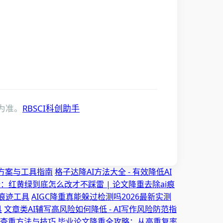
为准。
RBSCI科创助手
决方案与工具指南
格子达降AI方法大全 - 有效降低AI
：红黄绿到底怎么改才不踩雷 | 论文降重去除ai痕
i痕迹工具
AIGC降重真能躲过检测吗2026最新实测
具
文章类AI辅写高风险如何降低 - AI写作风险防范指
文查重方法与技巧
毕业论文降重全攻略：从高重复率