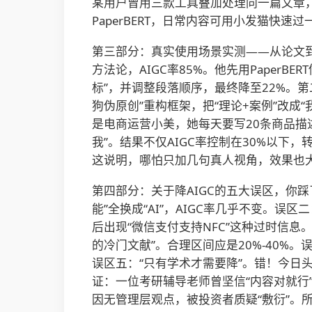
某用户曾用三款工具叠加处理同一篇文章，
PaperBERT，日常内容可用小发猫快速
第三部分：真实使用场景实测——从论文
方法论，AIGC率85%。他先用Paper
标”，并调整段落顺序，最终降至22%。第
狗伪原创”重构框架，把“理论+案例”改成“
是电商运营小美，她每天要写20条商品描
我”。结果不仅AIGC率控制在30%以下，
这说明，哪怕只加几句真人视角，效果也
第四部分：关于降AIGC的五大误区，你
能”全换成“AI”，AIGC率几乎不变。误
后出现“微信支付支持NFC”这种过时信息
的冷门文献”。合理区间应是20%-40
误区五：“只有学术才需要降”。错！今日头
证：一位考研辅导老师曾坚信“内容对就行
因无管理层观点，被投资者质疑“敷衍”。