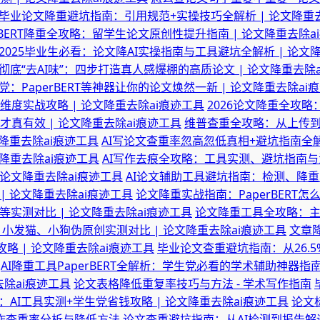
毕业论文降重避坑指南：引用规范+实操技巧全解析 | 论文降重去
erBERT降重全攻略：留学生论文原创性提升指南 | 论文降重去除a
2025毕业生必看：论文降AI实操指南与工具避坑全解析 | 论文
彻底“去AI味”：四步打造真人感爆棚的高质论文 | 论文降重去除
党：PaperBERT等神器让你的论文焕然一新 | 论文降重去除ai
度实战攻略 | 论文降重去除ai痕迹工具
2026论文降重全攻略：
真有效 | 论文降重去除ai痕迹工具
维普查重全攻略：从上传到降
降重去除ai痕迹工具
AI写论文查重率忽高忽低真相+避坑指南全解
文降重去除ai痕迹工具
AI写作去痕全攻略：工具实测、避坑指南与法
 论文降重去除ai痕迹工具
AI论文辅助工具避坑指南：检测、降重与
 论文降重去除ai痕迹工具
论文降重实战指南：PaperBERT怎
等实测对比 | 论文降重去除ai痕迹工具
论文降重工具全攻略：主流
T、小发猫、小狗伪原创实测对比 | 论文降重去除ai痕迹工具
文章降
略 | 论文降重去除ai痕迹工具
毕业论文查重避坑指南：从26.5%
AI降重工具PaperBERT全解析：学生党必看的学术辅助神器指南
除ai痕迹工具
论文表格降低重复率技巧与方法 - 学术写作指南
：AI工具实测+学生党省钱攻略 | 论文降重去除ai痕迹工具
论文标
I写作查重率分析与降低方法
论文查重避坑指南：从AI检测到报告解读