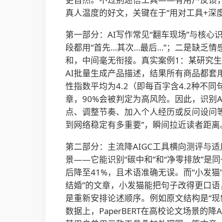
真人温度的好文，关键在于“用对工具+深
第一部分：AI写作常见“翻车现场”与核
段都用“首先…其次…最后…”；二是缺乏
和，中间毫无衔接。真实案例1：某研究生
AI批量生成产品描述，结果所有商品都套
性指数平均为4.2（即每百字含4.2种不
章，90%会被判定为高风险。因此，识别
点、调整节奏、加入个人经历或反问设问等
到网络稳定有多重要”，瞬间拉近读者距离
第二部分：主流降AIGC工具横向测评与适
景——它能识别“碳中和”和“净零排放”是同
后降至41%，且术语准确无误。而“小发
结婚”的文章，小发猫能把句子改得更口语
是重新安排论述顺序。例如原文结构是“现
数据上，PaperBERT在高校论文场景的