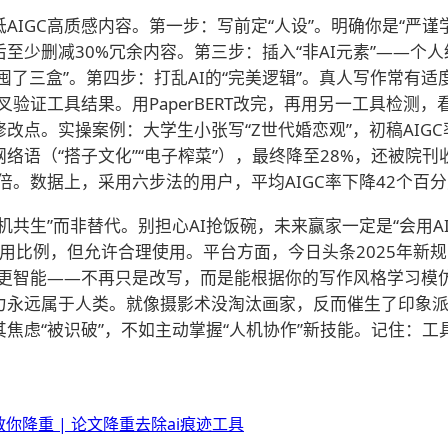
IGC高质感内容。第一步：写前定“人设”。明确你是“严谨
后至少删减30%冗余内容。第三步：插入“非AI元素”——个
囤了三盒”。第四步：打乱AI的“完美逻辑”。真人写作常有
验证工具结果。用PaperBERT改完，再用另一工具检测
改点。实操案例：大学生小张写“Z世代婚恋观”，初稿AIGC
络语（“搭子文化”“电子榨菜”），最终降至28%，还被院刊
量翻倍。数据上，采用六步法的用户，平均AIGC率下降42个百
机共生”而非替代。别担心AI抢饭碗，未来赢家一定是“会用AI
I使用比例，但允许合理使用。平台方面，今日头条2025年新规明
更智能——不再只是改写，而是能根据你的写作风格学习模仿
力永远属于人类。就像摄影术没淘汰画家，反而催生了印象派
焦虑“被识破”，不如主动掌握“人机协作”新技能。记住：工
降重 | 论文降重去除ai痕迹工具