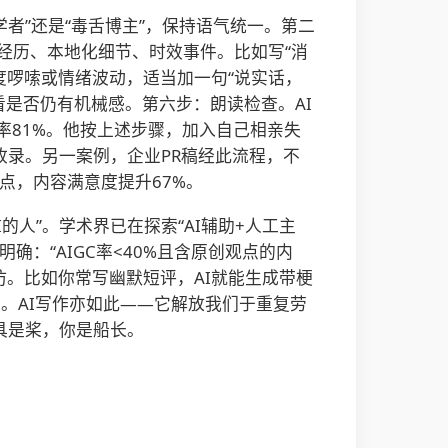
学者”还是“毒舌博主”，保持语气统一。第二
人经历、本地化细节、时效事件。比如写“消
适度啰嗦或情绪波动，适当加一句“说实话，
，看是否仍有机械感。第六步：朗读检查。AI
率81%。他按上述步骤，加入自己相亲失
收录。另一案例，企业PR稿经此流程，不
分点，内容满意度提升67%。
的人”。学术界已在探索“AI辅助+人工主
确：“AIGC率<40%且含原创观点的内
。比如你常写幽默短评，AI就能生成带梗
。AI写作亦如此——它解放我们于重复劳
具是桨，你是船长。