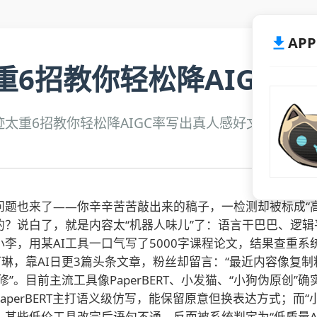
AP
重6招教你轻松降AIGC
I写作痕迹太重6招教你轻松降AIGC率写出真人感好文，另外
问题也来了——你辛辛苦苦敲出来的稿子，一检测却被标成“高A
的？说白了，就是内容太“机器人味儿”了：语言干巴巴、逻
，用某AI工具一口气写了5000字课程论文，结果查重系统
阿琳，靠AI日更3篇头条文章，粉丝却留言：“最近内容像复
工精修”。目前主流工具像PaperBERT、小发猫、“小狗伪原
perBERT主打语义级仿写，能保留原意但换表达方式；而
某些低价工具改完后语句不通，反而被系统判定为“低质量AI