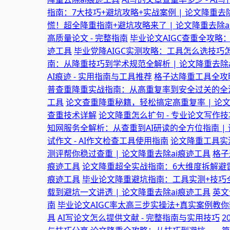
指南：7大技巧+避坑攻略+实战案例 | 论文降重去
慌！超全降重指南+避坑攻略来了 | 论文降重去除a
高质量论文 - 完整指南
毕业论文AIGC查重全攻略
迹工具
毕业党降AIGC实测攻略：工具怎么选技巧怎
南：从降重技巧到学术规范全解析 | 论文降重去除
AI痕迹 - 实用指南与工具推荐
格子达降重工具全攻略
普查重降重实战指南：从高重复率到安全过关的全流程
工具
论文查重降重秘籍，轻松搞定高重复率 | 论文
查重技术详解
论文降重怎么扩句 - 专业论文写作
知网服务全解析：从查重到AI研读的全方位指南 | 
试作文 - AI作文检查工具使用指南
论文降重工具实测
测评帮你稳过查重 | 论文降重去除ai痕迹工具
格子
痕迹工具
论文降重超全实战指南：6大维度拆解避雷+
痕迹工具
毕业论文降重避坑指南：工具实测+技巧全
载到避坑一文讲透 | 论文降重去除ai痕迹工具
英文
南
毕业论文AIGC率太高三步实操法+真实案例教你轻
具
AI写论文怎么提供文献 - 完整指南与实用技巧
2