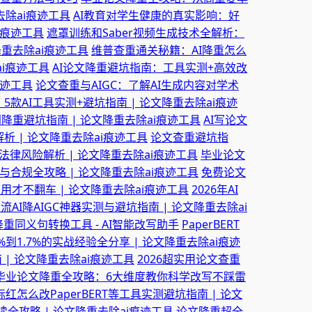
除ai痕迹工具
AI教育对学生健康的真实影响：好
i痕迹工具
遮罩训练和Saber视频生成技术全解析：
降重去除ai痕迹工具
维普查重通关秘籍：AI降重怎么
ai痕迹工具
AI论文降重避坑指南：工具实测+高效改
痕迹工具
论文查重与AIGC：了解AI生成内容对学术
5款AI工具实测+避坑指南 | 论文降重去除ai痕迹
重避坑指南 | 论文降重去除ai痕迹工具
AI写论文
析 | 论文降重去除ai痕迹工具
论文查重避坑指
律风险解析 | 论文降重去除ai痕迹工具
毕业论文
合规全攻略 | 论文降重去除ai痕迹工具
免费论文
么用才不翻车 | 论文降重去除ai痕迹工具
2026年AI
AI降AIGC神器实测与避坑指南 | 论文降重去除ai
重同义句转换工具 - AI智能改写助手
PaperBERT
到1.7%的实战经验全分享 | 论文降重去除ai痕迹
 | 论文降重去除ai痕迹工具
2026超实用论文查重
毕业论文降重全攻略：6大维度教你科学改写不踩雷
红怎么改PaperBERT等工具实测避坑指南 | 论文
全攻略 | 论文降重去除ai痕迹工具
论文降重超全