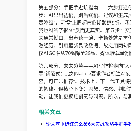
第五部分：手把手避坑指南——六步打造低A
步：AI只出初稿，别当终稿。建议AI生成
费降级”，可提“上周超市临期酸奶5折，我
我也纠结了很久”反而更真实。第五步：交叉
文通常拗口，出声读一遍，卡顿处就是需修
败经历、引用最新民政数据、故意用两句网
仅AIGC率从70%降至35%，媒体转载
第六部分：未来趋势——AI写作将走向“人
导”新范式：比如Nature要求作者标注A
容，可正常推荐”。技术上，下一代工具将
的初稿。但核心不变：思想、情感、判断
动，让我们更聚焦创意与洞察。所以，与其
相关文章
论文查重标红怎么破6大实战攻略手把手教你