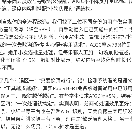
结果因过度改写导致语义混乱，AIGC率不降反升至89%。
过一遍，深度内容则搭配“小狗伪原创”调结构。
到自媒体的全流程改造。我们找了三位不同身份的用户做实测
BERT做基础改写（降至58%），再手动插入自己实验中的细节
二位是公众号主理人阿哲，他用AI生成一篇“职场沟通技巧”推
我的一次失败沟通+复盘心得+实用话术”，AIGC率从79%降
述。她用小发猫批量处理，但每条都人工加一句场景化描述，
转化率还涨了15%。数据对比显示，纯AI内容平均停留时长1分1
大不同。
踩了几个？误区一：“只要换词就行”。错！检测系统看的是语
区二：“工具越贵越好”。其实PaperBERT免费版对普通用户
。误区三：“降得越低越好”。有些学生追求AIGC率<5%，
%。误区四：“一次处理就搞定”。实测表明，分两轮处理效果更
条、小红书等平台也在部署AIGC识别，某美食博主因连续发
”，结果课程讲义被平台下架，理由是“缺乏原创人格”。另一
所以，无论什么场景，带“人味”才是王道。