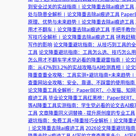
到安全过关的实战指南 | 论文降重去除ai痕迹工具
处与隐患全解析 | 论文降重去除ai痕迹工具
Pap
原理、优势与未来趋势 | 论文降重去除ai痕迹工具
用才不翻车 | 论文降重去除ai痕迹工具
手把手教你
写技巧全解析 | 论文降重去除ai痕迹工具
拯救赶稿
写作的影响
论文降重避坑指南：从技巧到工具的全维
工具
论文降重避坑指南：工具怎么选、技巧怎么用才
怎么用才不翻车学术党必看的降重避雷指南 | 论文
南：从47%到3.2%的实战攻略与AI检测真相 | 论
降重查重全攻略：工具实测+避坑指南+未来趋势 |
查重网站全攻略：安全、靠谱、不踩雷的使用指南 |
论文降重工具全解析：PaperBERT、小发猫、知网
痕迹工具
毕业论文降重工具红黑榜：PaperBER
等AI降重工具实测指南：学生党必看的论文去AI痕攻
工具
文章降重同义词替换 - 提升原创度的专业工具
避坑指南：免费工具+降重技巧全解析 | 论文降重去
| 论文降重去除ai痕迹工具
2026论文降重避坑指南
降重去除ai痕迹工具
AI写的文章查重率多少 - A