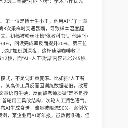
所以选工具要“对症下药”：学术写作优先
。第一位是博士生小王，他用AI写了一章
：“第3次采样时突遇暴雨，导致样本湿度超
文，初稿被粉丝吐槽“像教科书”。他用“小
到34%，阅读完成率反而提升20%。第三位
比如“加班到深夜，这杯速溶咖啡救了
2秒，而“AI+人工微调”内容达2分45秒。
义模式，不是词汇重复率。比如把“人工智
已够用，某高价工具反而因训练数据老旧，改写
结果文章语句生硬，反而被老师质疑“是不是抄
好：首轮用工具改结构，次轮人工润色语气。
布AI生成食谱，流量被限流50%。案例佐
案例，某企业用AI写年报，虽数据准确，但