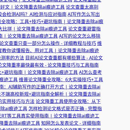
文 | 论文降重去除ai痕迹工具
论文查重太高别
会检测AI吗？AI检测与应对指南
AI写作怎么写出
全攻略：工具+技巧+避坑指南 | 论文降重去除ai痕
具大比拼 | 论文降重去除ai痕迹工具
论文查重避雷指
| 论文降重去除ai痕迹工具
AI写的论文怎么移除
论文查重只查一部分怎么操作 - 详细教程与技巧
维
教你读懂报告、用对工具 | 论文降重去除ai痕迹
容检测率的方法
目前AI论文查重都有哪些算法 - AI论文
论文降重率最快最有效 - 论文降重技巧与工具指南
+避坑指南 | 论文降重去除ai痕迹工具
AI怎么查考
i痕迹工具
维普论文降重全攻略：6大实操技巧+工具
：AI辅助写作的正确打开方式 | 论文降重去除ai
不端高校新规+避坑指南全解析 | 论文降重去除ai
重的实用技巧与方法
论文降重工具使用全攻略：从下
除ai痕迹工具
怎样检测论文格式是否正确 - 完整指
BERT等工具真实使用指南 | 论文降重去除ai痕迹工
文降重去除ai痕迹工具
知网怎么发表论文 - 详细指南