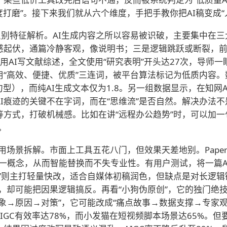
度打磨”。接下来我们就从六个维度，手把手教你把AI稿变成“
心识别特征解析。AI生成内容之所以容易被识破，主要集中在
情感起伏，通篇冷静客观，像说明书；三是逻辑跳跃或断裂，
用AI写文献综述，全文使用“研究表明”开头达27次，导师
用“高效、便捷、优质”三连词，被平台算法标记为低质内容
同句型），而纯AI生成文本仅为1.8。另一组数据显示，在知网
AI痕迹的关键不在字词，而在“思维流”是否自然。解决办法不
方式，打破机械感。比如在讲“远程办公趋势”时，可以加一句
。
用场景拆解。市面上工具五花八门，但效果天差地别。Pape
一概念，从而智能替换而不失专业性。有用户测试，将一篇AIGC
猫”则主打轻量快改，适合自媒体初稿润色，但缺点是对长逻辑
，却可能把因果逻辑搞反。再看“小狗伪原创”，它的独门绝
象→原因→对策”，它可能改成“痛点故事→数据支撑→专家
降AIGC有效率达78%，而小发猫在短视频脚本场景达65%。