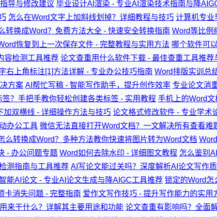
术指导与修改建议
毕业设计AI渲染 - 专业AI渲染技术指南与降AI
巧
怎么在Word文字上加斜线划掉？详细教程与技巧
计算机专业毕
么转换成Word？免费方法大全 - 快速安全转换指南
Word等比
Word恢复到上一次保存文件 - 完整教程与实用方法
哪个软件可以
AI内容检测工具推荐
论文查重用什么软件下载 - 最佳查重工具推
文字右上角标注[1]方法详解 - 专业办公技巧指南
Word排版实训总
解决方案
AI帮忙写稿 - 智能写作助手，提升创作效率
专业论文消重
标签？手把手教你轻松创建各类标签 - 实用教程
手机上的Word
上下加双横线 - 详细操作方法与技巧
论文格式修改软件 - 专业学
移动办公工具
微信无法直接打开Word文档？一文解决所有查看难
怎么转换成Word？多种方法教你快速将图片转为Word文档
Wo
 - 办公问题专题
Word如何去除水印 - 详细图文教程
怎么鉴别AI
全检测指南与工具推荐
AI写论文能过关吗？深度解析AI论文写作
智能AI论文 - 专业AI论文生成与降AIGC工具推荐
锁定的Word
卡消失问题 - 完整指南
爱作文写作技巧 - 提升写作能力的实用
一般用来干什么？详解其主要用途和功能
论文查重有影响吗？全面