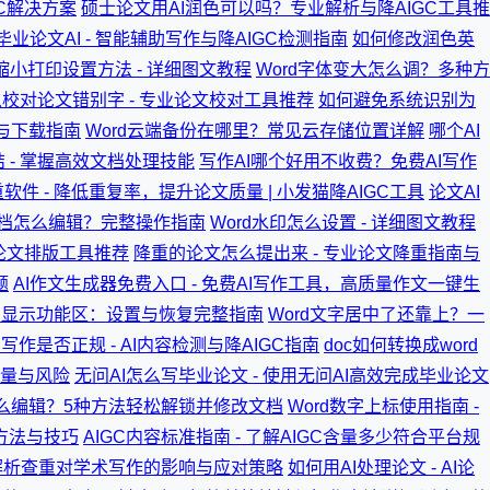
GC解决方案
硕士论文用AI润色可以吗？专业解析与降AIGC工具推
业论文AI - 智能辅助写作与降AIGC检测指南
如何修改润色英
例缩小打印设置方法 - 详细图文教程
Word字体变大怎么调？多种方
校对论文错别字 - 专业论文校对工具推荐
如何避免系统识别为
荐与下载指南
Word云端备份在哪里？常见云存储位置详解
哪个AI
结 - 掌握高效文档处理技能
写作AI哪个好用不收费？免费AI写作
软件 - 降低重复率，提升论文质量 | 小发猫降AIGC工具
论文AI
文档怎么编辑？完整操作指南
Word水印怎么设置 - 详细图文教程
术论文排版工具推荐
降重的论文怎么提出来 - 专业论文降重指南与
题
AI作文生成器免费入口 - 免费AI写作工具，高质量作文一键生
rd显示功能区：设置与恢复完整指南
Word文字居中了还靠上？一
写作是否正规 - AI内容检测与降AIGC指南
doc如何转换成word
质量与风险
无问AI怎么写毕业论文 - 使用无问AI高效完成毕业论文
怎么编辑？5种方法轻松解锁并修改文档
Word数字上标使用指南 -
方法与技巧
AIGC内容标准指南 - 了解AIGC含量多少符合平台规
解析查重对学术写作的影响与应对策略
如何用AI处理论文 - AI论