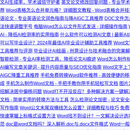
文AI生成率，学术诚信守护者
英文论文修改回复问题 - 专业学
荐
Word表格怎么合并单元格？详细图文教程 - Word表格合并技
语论文 - 专业英语论文润色指南与降AIGC工具推荐
DOC文件怎
法快速调整字号
电脑Word怎么以文件形式发送 - 详细操作指南
AI - 降低AI检测率的实用指南
什么软件可以检测AI文章 | 最新
可以写毕业设计？2024年最佳AI毕业设计辅助工具推荐
Word
工具推荐与评测
毕业设计AI绘画 - 创意设计与技术融合的完美
智能检测 - 专业AI率检测工具，降低论文AI痕迹
Word怎么制作
AI编写文章关键词 - 提升内容质量与SEO优化指南
Word文字
AIGC降重工具推荐
手机免费转换Word软件推荐 - 高效便捷的
成
手机怎么制作Word文档 - 手把手教你用手机轻松写文档
图片
招解决居中偏移问题
Word打不开没反应？多种解决方案一键解决
文档 - 简单实用的转换方法与工具
怎么检测论文加密 - 论文安
写作指南
Word公文末尾双横线怎么设置？详细教程与技巧
免费
快速掌握上标格式设置方法
Word找不到设计？一文解决设计选项
范
doc是word文档吗？深入解析.doc与.docx文件格式
Word