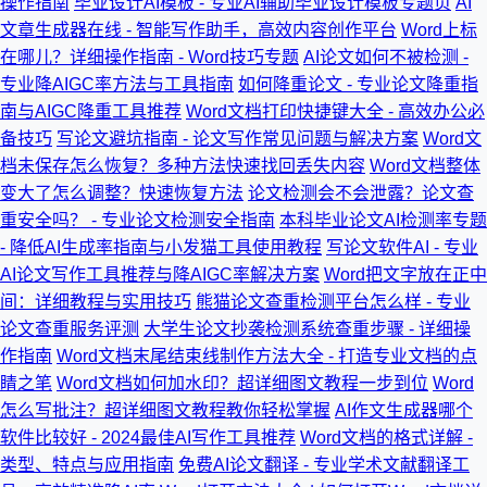
操作指南
毕业设计AI模板 - 专业AI辅助毕业设计模板专题页
AI
文章生成器在线 - 智能写作助手，高效内容创作平台
Word上标
在哪儿？详细操作指南 - Word技巧专题
AI论文如何不被检测 -
专业降AIGC率方法与工具指南
如何降重论文 - 专业论文降重指
南与AIGC降重工具推荐
Word文档打印快捷键大全 - 高效办公必
备技巧
写论文避坑指南 - 论文写作常见问题与解决方案
Word文
档未保存怎么恢复？多种方法快速找回丢失内容
Word文档整体
变大了怎么调整？快速恢复方法
论文检测会不会泄露？论文查
重安全吗？ - 专业论文检测安全指南
本科毕业论文AI检测率专题
- 降低AI生成率指南与小发猫工具使用教程
写论文软件AI - 专业
AI论文写作工具推荐与降AIGC率解决方案
Word把文字放在正中
间：详细教程与实用技巧
熊猫论文查重检测平台怎么样 - 专业
论文查重服务评测
大学生论文抄袭检测系统查重步骤 - 详细操
作指南
Word文档末尾结束线制作方法大全 - 打造专业文档的点
睛之笔
Word文档如何加水印？超详细图文教程一步到位
Word
怎么写批注？超详细图文教程教你轻松掌握
AI作文生成器哪个
软件比较好 - 2024最佳AI写作工具推荐
Word文档的格式详解 -
类型、特点与应用指南
免费AI论文翻译 - 专业学术文献翻译工