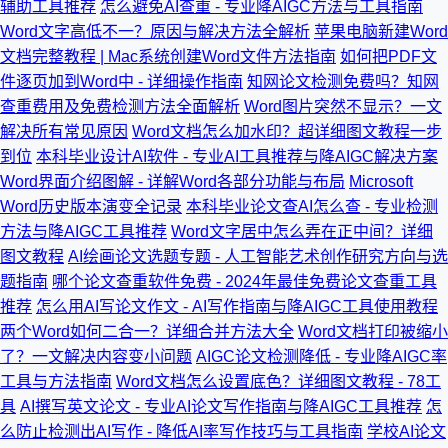
辅助工具推荐
怎么避免AI查重 - 专业降AIGC方法与工具指南
Word文字高低不一？原因与解决方法全解析
苹果电脑新建Word
文档完整教程 | Mac系统创建Word文件方法指南
如何把PDF文
件逐页加到Word中 - 详细操作指南
知网论文检测免费吗？知网
查重费用及免费检测方法全面解析
Word图片突然不显示？一文
解决所有常见原因
Word文档怎么加水印？超详细图文教程一步
到位
本科毕业设计AI软件 - 专业AI工具推荐与降AIGC解决方案
Word界面介绍图解 - 详解Word各部分功能与布局
Microsoft
Word历史版本演变全记录
本科毕业论文查AI怎么查 - 专业检测
方法与降AIGC工具推荐
Word文字居中怎么弄在正中间？详细
图文教程
AI绘画论文选题专题 - 人工智能艺术创作研究方向与选
题指南
哪个论文查重软件免费 - 2024年最佳免费论文查重工具
推荐
怎么用AI写论文作文 - AI写作指南与降AIGC工具使用教程
两个Word如何二合一？详细合并方法大全
Word文档打印被缩小
了？一文解决内容变小问题
AIGC论文检测降低 - 专业降AIGC率
工具与方法指南
Word文档怎么设置底色？详细图文教程 - 78工
具
AI撰写英文论文 - 专业AI论文写作指南与降AIGC工具推荐
怎
么防止检测出AI写作 - 降低AI率写作技巧与工具指南
学校AI论文