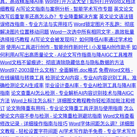
具，高效精准降AI率
Word打开方法大全 | 如何打开Word文档详
细教程
AI写论文指南与案例分析 - 智能学术写作专题
英文论文
改写后重复率还高怎么办？专业降重解决方案
英文论文语法错
误修改指南 - 专业方法与实用技巧
Word锁定图片不乱跑：彻底
解决图片位置移动问题
Word一次选中所有相同文字 - 高效批量
选择技巧教程
AI写论文会被发现吗？如何降低AI率通过学术检
测
使用AI工具进行创作 - 智能创作新时代 | 小发猫AI创作助手
如
何利用AI写出高质量论文 - AI论文写作指南与降AIGC工具推荐
Word文档不留痕迹：彻底清除隐藏信息与隐私数据的方法
Word97-2003是什么文档？全面解析.doc格式
免费Word文档 -
在线编辑与转换工具
检测论文AI内容 - 专业AI内容识别工具，准
确检测论文AI生成率
毕业设计查AI率 - 专业AI检测工具与降AI率
指南
论文查重AI怎么检测 - 专业解析AI内容识别技术与降AIGC
方法
Word上标注怎么标？详细图文教程教你轻松添加批注和修
订
论文狗降重有用吗 - 专业论文降重工具评测与使用指南
怎么
使论文内容不参与检测 - 论文降重检测避坑指南
Word文档查看
修改记录 - 详细操作指南与技巧
Word字体间距怎么调？详细图
文教程 - 轻松设置字符间距
AI学术写作助手免费 - 专业学术写作