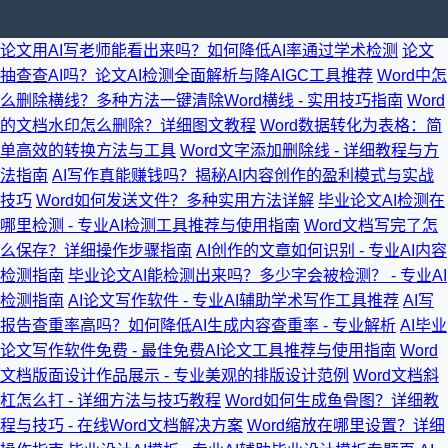
论文用AI写老师能看出来吗？如何降低AI率通过学术检测
论文
抽查查AI吗？论文AI检测全面解析与降AIGC工具推荐
Word中怎
么删除横线？多种方法一键清除Word横线 - 实用技巧指南
Word
的文档水印怎么删除？详细图文教程
Word数据转化为表格：简
单高效的转换方法与工具
Word文字添加删除线 - 详细教程与方
法指南
AI写作真能赚钱吗？揭秘AI内容创作的盈利模式与实战
技巧
Word如何发送文件？多种实用方法详解
毕业论文AI检测在
哪里检测 - 专业AI检测工具推荐与使用指南
Word文档写完了怎
么保存？详细操作步骤指南
AI创作的文章如何识别 - 专业AI内容
检测指南
毕业论文AI能检测出来吗？多少字会被检测？ - 专业AI
检测指南
AI论文写作软件 - 专业AI辅助学术写作工具推荐
AI写
报告查重率高吗？如何降低AI生成内容查重率 - 专业解析
AI毕业
论文写作软件免费 - 最佳免费AI论文工具推荐与使用指南
Word
文档版面设计作品展示 - 专业美观的排版设计范例
Word文档斜
杠怎么打 - 详细方法与技巧教程
Word如何生成鱼骨图？详细教
程与技巧 - 在线Word文档解决方案
Word缩放在哪里设置？详细