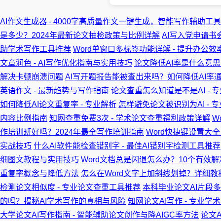
AI作文生成器 - 4000字高质量作文一键生成，智能写作辅助工具
是多少？2024年最新论文抽检政策与比例详解
AI写入党申请书
助学术写作工具推荐
Word单窗口多标签功能详解 - 提升办公
文章润色 - AI写作优化指南与实用技巧
论文降低AI率是什么意思 
解决卡顿崩溃问题
AI写开题报告能被查出来吗？如何降低AI率
英语作文 - 最新趋势与写作指南
论文查重怎么知道是不是AI - 
如何降低AI论文重复率 - 专业解析
怎样避免论文被识别为AI -
内容比例指南
知网查重免费3次 - 学术论文查重福利政策详解
W
作培训班好吗？2024年最全写作培训指南
Word快捷键设置大全
实战技巧
什么AI软件能检查错别字 - 最佳AI错别字检测工具推荐
细图文教程与实用技巧
Word文档总是闪退怎么办？10个有效解
重复率概念与降低方法
怎么在Word文字上加斜线划掉？详细教
检测论文相似度 - 专业论文查重工具推荐
本科毕业论文AI片段多
的吗？揭秘AI学术写作的真相与风险
知网论文AI写作 - 专业学
大学论文AI写作指南 - 智能辅助论文创作与降AIGC率方法
论文A