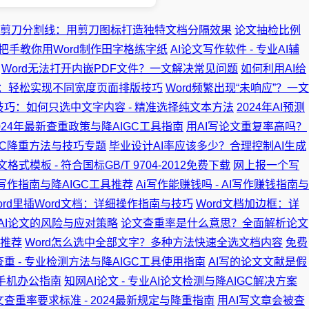
rd剪刀分割线：用剪刀图标打造独特文档分隔效果
论文抽检比例
 手把手教你用Word制作田字格练字纸
AI论文写作软件 - 专业AI辅
Word无法打开内嵌PDF文件？一文解决常见问题
如何利用AI给
窄：轻松实现不同宽度页面排版技巧
Word频繁出现“未响应”？一文
d技巧：如何只选中文字内容 - 精准选择纯文本方法
2024年AI预测
24年最新查重政策与降AIGC工具指南
用AI写论文重复率高吗？
IGC降重方法与技巧专题
毕业设计AI率应该多少？合理控制AI生成
文格式模板 - 符合国标GB/T 9704-2012免费下载
网上报一个写
文写作指南与降AIGC工具推荐
Ai写作能赚钱吗 - AI写作赚钱指南与
ord里插Word文档：详细操作指南与技巧
Word文档加边框：详
AI论文的风险与应对策略
论文查重率是什么意思？全面解析论文
具推荐
Word怎么选中全部文字？多种方法快速全选文档内容
免费
查重 - 专业检测方法与降AIGC工具使用指南
AI写的论文文献是假
 手机办公指南
知网AI论文 - 专业AI论文检测与降AIGC解决方案
查重率要求标准 - 2024最新规定与降重指南
用AI写文章会被查