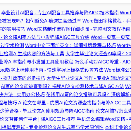
毕业设计AI配音 - 专业AI配音工具推荐与降AIGC技术指南
Wo
会被发现吗？如何避免AI痕迹提高通过率
Word做田字格教程 -
效率的实用技巧
Word文档制作流程图详细步骤 - 完整图文教程指南
- 论文降AI率方法与小发猫降AIGC工具介绍
Word一页宽一页
通过学术检测
Word中文下面加英文：详细排版教程与技巧
Wor
专业检测AI生成内容的方法与工具
大学生毕业论文还查AI率吗？20
 专业降AI率指南与小发猫工具使用教程
怎么手动对AIGC降重 - A
ord数字上标使用指南 - 快速掌握上标格式设置方法
Word标准公
 - 提升效率的必备技巧
大学生毕业论文AI写作 - 专业AI辅助论
AI写的论文能被查到吗？揭秘AI论文检测技术与降AIGC方法
W
决方法 - 实用办公技巧
花钱用AI写的论文投稿可靠吗？深度解析
程与技巧
AI论文在哪里 - 优质AI论文资源查找指南与降AIGC工
少算合格 - 毕业论文AI使用规范与降AIGC指南
论文AI辅写怎么
术论文智能创作平台 | 降AIGC工具推荐
手机怎么编辑Word文档 -
I相似度测试 - 专业检测论文AI生成率与学术原创性
本科毕业论文