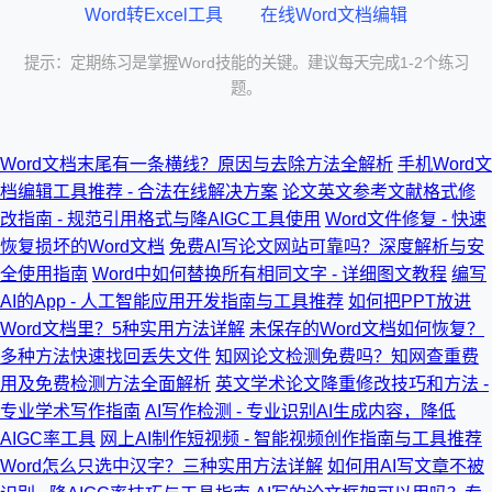
Word转Excel工具
在线Word文档编辑
提示：定期练习是掌握Word技能的关键。建议每天完成1-2个练习
题。
Word文档末尾有一条横线？原因与去除方法全解析
手机Word文
档编辑工具推荐 - 合法在线解决方案
论文英文参考文献格式修
改指南 - 规范引用格式与降AIGC工具使用
Word文件修复 - 快速
恢复损坏的Word文档
免费AI写论文网站可靠吗？深度解析与安
全使用指南
Word中如何替换所有相同文字 - 详细图文教程
编写
AI的App - 人工智能应用开发指南与工具推荐
如何把PPT放进
Word文档里？5种实用方法详解
未保存的Word文档如何恢复？
多种方法快速找回丢失文件
知网论文检测免费吗？知网查重费
用及免费检测方法全面解析
英文学术论文降重修改技巧和方法 -
专业学术写作指南
AI写作检测 - 专业识别AI生成内容，降低
AIGC率工具
网上AI制作短视频 - 智能视频创作指南与工具推荐
Word怎么只选中汉字？三种实用方法详解
如何用AI写文章不被