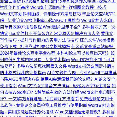
测全面解析 | 小发猫AI检测指南
今年AI优秀作文精选 - 探索人工
智能创作新高度
Word如何添加标注 - 详细图文教程与技巧
Word文字划斜删除线：详细操作方法与技巧
毕业论文查AI仿写
吗 - 毕业论文AI检测指南与降AIGC工具推荐
Word文档去水印 -
简单有效的方法与教程
Word图片显示不全？多种解决方案一次
搞定
doc文件打不开怎么办？常见原因与解决方法大全
爱作文
写作技巧 - 提升写作能力的实用方法与技巧
红头文件Word模板
免费下载 - 标准党政机关公文格式模板
什么论文查重网站最好 -
2024年最佳论文查重平台推荐
本科AI论文可以被查出来吗？如
何降低AI生成内容风险 - 专业学术指南
Word文档找不到了可以
恢复吗？多种方法帮您找回丢失文件
Word文档怎么固定排版 -
防止格式错乱的完整指南
AI论文软件专题 - 专业AI写作工具推荐
与降AIGC率解决方案
使用AI会泄露我们的论文吗？AI论文安全
使用指南
Word文字添加拼音方法详解 - 轻松为汉字标注拼音
如
何去掉Word水印？5种简单有效的方法详解
Word文档水印删不
掉？一文解决所有难题 - 彻底清除方法指南
免费检测论文用什
么软件 - 专业论文查重检测工具推荐与使用指南
Word文档训练
题 - 实用练习题提升办公技能
Word文档标题无法修改？多种解