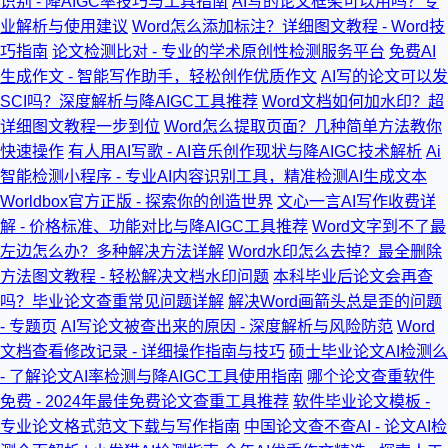
识别 - 降AIGC率技巧与工具指南
AI写的论文框架可以用吗？专
业解析与使用建议
Word怎么添加标注？详细图文教程 - Word技
巧指南
论文检测比对 - 专业的学术原创性检测服务平台
免费AI
生成作文 - 智能写作助手，轻松创作优质作文
AI写的论文可以发
SCI吗？深度解析与降AIGC工具推荐
Word文档如何加水印？超
详细图文教程一步到位
Word怎么提取页面？几种简单方法教你
快速操作
有人用AI写歌 - AI音乐创作现状与降AIGC技术解析
Ai
智能检测小程序 - 专业AI内容识别工具，精准检测AI生成文本
Worldbox官方正版 - 探索你的创造世界
文心一言AI写作收费详
解 - 价格标准、功能对比与降AIGC工具推荐
Word文字到不了最
左边怎么办？多种解决方法详解
Word水印怎么去掉？最全删除
方法图文教程 - 轻松解决文档水印问题
本科毕业后论文会再查
吗？毕业论文查重常见问题详解
解决Word画箭头总是歪的问题
- 专题页
AI写论文被查出来的原因 - 深度解析与风险防范
Word
文档查看修改记录 - 详细操作指南与技巧
硕士毕业论文AI检测么
- 了解论文AI率检测与降AIGC工具使用指南
哪个论文查重软件
免费 - 2024年最佳免费论文查重工具推荐
软件毕业论文模板 -
专业论文格式范文下载与写作指南
中国论文查不查AI - 论文AI检