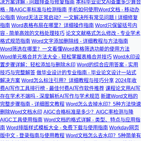
决方案详解 - 问题排查与修复指南
本科毕业论文AI查重多少算合
格 - 降AIGC率标准与检测指南
手机如何使用Word文档 - 移动办
公指南
Word无法正常启动？一文解决所有常见问题 | 详细修复
指南
Word表格布局在哪里？详细操作指南
Word只保留括号内
容 - 简单高效的文档处理技巧
论文文献格式怎么修改 - 专业学术
格式规范指南
Word文字添加删除线 - 详细教程与方法指南
Word筛选在哪里？一文看懂Word表格筛选功能的使用方法
Word单元格合并方法大全 - 轻松掌握表格合并技巧
Word水印设
置步骤详解：轻松添加与删除水印
Word的综合应用答案 - 实用
技巧与完整解答
做毕业设计的专业指南 - 毕业论文设计一站式
解决方案
Word怎么标注引用？详细教程与技巧分享
2024年收
费AI写作工具排行榜 - 最佳付费AI写作软件推荐
课程论文用AI写
存在学术不端吗 - 深度解析AI写作与学术规范
新建Word文档的
完整步骤指南 - 详细图文教程
Word怎么去掉水印？5种方法快速
删除Word文档水印
AIGC合格标准是多少？AIGC率检测与降
AIGC工具使用指南
Word文档的格式详解 - 类型、特点与应用指
南
Word排版样式模板大全 - 免费下载与使用指南
Workday网页
版中文 - 登录指南与使用教程
Word文档怎么去水印？5种简单有