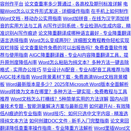
容创作平台
论文查重率多少算通过 - 各高校及期刊标准详解
电
脑Word怎么以文件形式发送 - 详细操作指南
在手机上如何制作
Word文档 - 移动办公实用指南
Word加拼音 - 在线为汉字添加拼
音的实用方法与工具
AI写作识别系统 - 专业检测AI生成内容，精
准识别AI写作痕迹
论文降重翻译成哪种语言最好 - 专业降重翻译
语言选择指南
Word怎么变成两列？详细图文教程教你轻松实现
双栏排版
论文查重软件免费的可以出报告吗？免费查重软件推
荐与使用指南
AIGC降重翻译器 - 专业AI内容降重翻译工具，提
升原创度降低AI率
Word怎么粘贴为纯文本？多种方法一键去除
格式 - 实用办公技巧
毕业设计AI配音 - 专业AI配音工具推荐与降
AIGC技术指南
Word背景素材下载 - 免费高清Word文档背景模
板
Word最新版本是多少？2025年Microsoft Word版本全面解析
Word转换为文本在哪里？多种方法一键实现 - 免费教程与工具
推荐
Word文档怎么打横线？5种简单实用的方法详解
国内AI测
量技术专题 - 智能测量解决方案与最新应用
如何避开AI - 有效降
低AI痕迹的专业指南
Word技巧：如何只选中文字内容 - 精准选
择纯文本方法
如何创建DOC文件 - 新手入门完整指南
论文来回
翻译降低查重率操作指南 - 专业降重方法解析
Word里插Word文