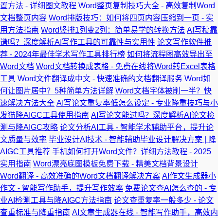
置方法 - 详细图文教程
Word整页复制技巧大全 - 高效复制Word
文档整页内容
Word排版技巧：如何将四页内容压缩到一页 - 实
用方法指南
Word竖排1列变2列：简单易学的转换方法
AI写稿靠
谱吗？深度解析AI写作工具的可靠性与实用性
论文写作软件推
荐 - 2024年最佳学术写作工具排行榜
如何将流程图高效导出至
Word文档
Word文档转换成表格 - 免费在线将Word转Excel表格
工具
Word文件翻译成中文 - 快速准确的文档翻译服务
Word如
何让图片居中？5种简单方法详解
Word文档字体被削一半？快
速解决方法大全
AI写论文重复率低怎么设定 - 专业降重技巧与小
发猫降AIGC工具使用指南
AI写论文能过吗？深度解析AI论文检
测与降AIGC攻略
论文分析AI工具 - 智能学术辅助平台，提升论
文质量与效率
毕业设计AI技术 - 智能辅助毕业设计解决方案 | 降
AIGC工具推荐
手机如何打开Word文件？详细方法教程 - 2025
实用指南
Word漂亮底图模板免费下载 - 精美文档背景设计
Word翻译 - 高效准确的Word文档翻译解决方案
AI作文生成器小
作文 - 智能写作助手，提升写作效率
免费论文查AI怎么查的 - 专
业AI检测工具与降AIGC方法指南
论文查重复率一般多少 - 论文
查重标准与降重指南
AI文章生成器在线 - 智能写作助手，高效内