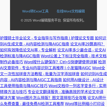
Word转Excel工具
在线Word文档编辑
© 2025 Word编辑服务平台. 保留所有权利。
护理硕士毕业论文 - 专业指导与写作指南 | 护理论文专题
如何识
别AI生成文章 - AI内容检测与降AIGC指南
论文AI率29算高吗？
如何有效降低论文AI率 - 专业解析
论文AI率多少最合适 - 论文AI
检测标准与降AIGC指南
Word公差上下标注完全指南 - 技术文档
制作必备技巧
Word按什么键保存？Ctrl+S快捷键使用详解
检测
AI文章软件 - 专业AI内容识别工具推荐 | 小发猫降AIGC
Word全
文一次性加拼音方法教程 - 批量为汉字添加拼音
如何识别AI生成
内容 - AI内容检测与降AIGC工具指南
如何用AI做设计 - AI设计
工具使用指南与降AIGC技巧
Word文档中一列名字变多行 - 实用
转换方法与技巧
专业论文翻译服务 - 准确高效的学术论文中译
解决方案
Word图片怎么排版？图文混排技巧全攻略
论文AI用什
么免费查重 - 最佳免费AI检测工具推荐
Word等比例缩小打印设