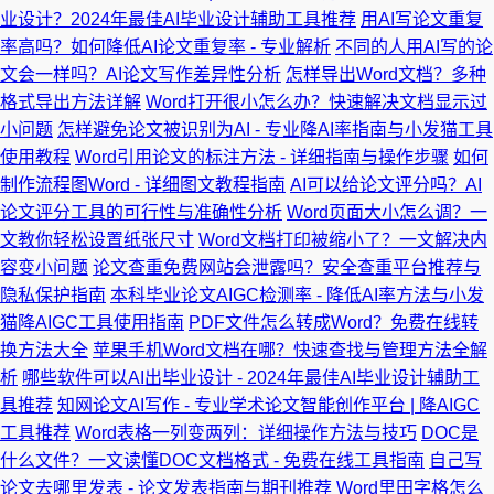
业设计？2024年最佳AI毕业设计辅助工具推荐
用AI写论文重复
率高吗？如何降低AI论文重复率 - 专业解析
不同的人用AI写的论
文会一样吗？AI论文写作差异性分析
怎样导出Word文档？多种
格式导出方法详解
Word打开很小怎么办？快速解决文档显示过
小问题
怎样避免论文被识别为AI - 专业降AI率指南与小发猫工具
使用教程
Word引用论文的标注方法 - 详细指南与操作步骤
如何
制作流程图Word - 详细图文教程指南
AI可以给论文评分吗？AI
论文评分工具的可行性与准确性分析
Word页面大小怎么调？一
文教你轻松设置纸张尺寸
Word文档打印被缩小了？一文解决内
容变小问题
论文查重免费网站会泄露吗？安全查重平台推荐与
隐私保护指南
本科毕业论文AIGC检测率 - 降低AI率方法与小发
猫降AIGC工具使用指南
PDF文件怎么转成Word？免费在线转
换方法大全
苹果手机Word文档在哪？快速查找与管理方法全解
析
哪些软件可以AI出毕业设计 - 2024年最佳AI毕业设计辅助工
具推荐
知网论文AI写作 - 专业学术论文智能创作平台 | 降AIGC
工具推荐
Word表格一列变两列：详细操作方法与技巧
DOC是
什么文件？一文读懂DOC文档格式 - 免费在线工具指南
自己写
论文去哪里发表 - 论文发表指南与期刊推荐
Word里田字格怎么