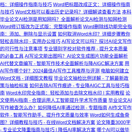
档：详细操作指南与技巧
Word把标题改成正文：详细操作指南
与技巧
Word文档可以看出历史记录吗？详细解读查看方法
本科
毕业论文AI检测是用知网吗？全面解析论文AI检测与知网检测
Word修订版改为正式版：完整操作指南
Word删除线功能完全指
南：添加、删除与显示设置
如何取消Word水印？详细步骤教你
轻松去除水印 - 实用办公技巧
AI写论文可以吗？探讨AI论文写作
的可行性与注意事项
专业错别字校对软件推荐 - 提升文本质量
的必备工具
AI写论文能出图吗？AI论文生成图片功能全面解析
AI代替文章编写 - 智能写作技术全面解析与降AIGC解决方案
用
AI写作哪个好？2024最佳AI写作工具推荐与评测
电脑如何建立
Word文档 - 详细图文教程
毕业论文抽检比例详解 - 了解最新政
策与抽检标准
如何去除AI写作痕迹 - 专业降AIGC工具与技巧指
南
Word水印完全指南：轻松添加与去除文档水印 | 实用教程
论
文使用AI指南 - 合理运用人工智能提升学术写作质量
毕业论文AI
写作被查怎么办？如何降低AI率通过检测 - 专题指南
AI作文写作
软件 - 智能写作助手，提升作文质量与效率
Word如何生成鱼骨
图？详细教程与技巧 - 在线Word文档解决方案
论文降重3000字
- 专业论文降重指南与技巧 | 降低AI率解决方案
哪个AI可以做毕