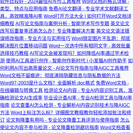
软件比较好 - 2024最佳AI写作工具推荐
Word文档的格式详解 -
类型、特点与应用指南
免费AI论文翻译 - 专业学术文献翻译工
具，高效精准降AI率
Word打开方法大全 | 如何打开Word文档详
细教程
AI写论文指南与案例分析 - 智能学术写作专题
英文论文
改写后重复率还高怎么办？专业降重解决方案
英文论文语法错
误修改指南 - 专业方法与实用技巧
Word锁定图片不乱跑：彻底
解决图片位置移动问题
Word一次选中所有相同文字 - 高效批量
选择技巧教程
AI写论文会被发现吗？如何降低AI率通过学术检
测
使用AI工具进行创作 - 智能创作新时代 | 小发猫AI创作助手
如
何利用AI写出高质量论文 - AI论文写作指南与降AIGC工具推荐
Word文档不留痕迹：彻底清除隐藏信息与隐私数据的方法
Word97-2003是什么文档？全面解析.doc格式
免费Word文档 -
在线编辑与转换工具
检测论文AI内容 - 专业AI内容识别工具，准
确检测论文AI生成率
毕业设计查AI率 - 专业AI检测工具与降AI率
指南
论文查重AI怎么检测 - 专业解析AI内容识别技术与降AIGC
方法
Word上标注怎么标？详细图文教程教你轻松添加批注和修
订
论文狗降重有用吗 - 专业论文降重工具评测与使用指南
怎么
使论文内容不参与检测 - 论文降重检测避坑指南
Word文档查看