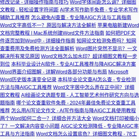
修改记录 - 详细操作指南与技巧
Word字体间距怎么调？详细图
文教程 - 轻松设置字符间距
AI学术写作助手免费 - 专业学术写作
辅助工具推荐
怎么避免AI查重 - 专业降AIGC方法与工具指南
Word文字高低不一？原因与解决方法全解析
苹果电脑新建Word
文档完整教程 | Mac系统创建Word文件方法指南
如何把PDF文
件逐页加到Word中 - 详细操作指南
知网论文检测免费吗？知网
查重费用及免费检测方法全面解析
Word图片突然不显示？一文
解决所有常见原因
Word文档怎么加水印？超详细图文教程一步
到位
本科毕业设计AI软件 - 专业AI工具推荐与降AIGC解决方案
Word界面介绍图解 - 详解Word各部分功能与布局
Microsoft
Word历史版本演变全记录
本科毕业论文查AI怎么查 - 专业检测
方法与降AIGC工具推荐
Word文字居中怎么弄在正中间？详细
图文教程
AI绘画论文选题专题 - 人工智能艺术创作研究方向与选
题指南
哪个论文查重软件免费 - 2024年最佳免费论文查重工具
推荐
怎么用AI写论文作文 - AI写作指南与降AIGC工具使用教程
两个Word如何二合一？详细合并方法大全
Word文档打印被缩小
了？一文解决内容变小问题
AIGC论文检测降低 - 专业降AIGC率
工具与方法指南
Word文档怎么设置底色？详细图文教程 - 78工