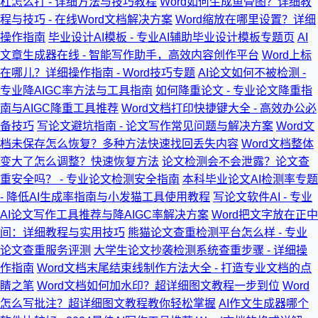
杠怎么打 - 详细方法与技巧教程
Word如何生成鱼骨图？详细教
程与技巧 - 在线Word文档解决方案
Word缩放在哪里设置？详细
操作指南
毕业设计AI模板 - 专业AI辅助毕业设计模板专题页
AI
文章生成器在线 - 智能写作助手，高效内容创作平台
Word上标
在哪儿？详细操作指南 - Word技巧专题
AI论文如何不被检测 -
专业降AIGC率方法与工具指南
如何降重论文 - 专业论文降重指
南与AIGC降重工具推荐
Word文档打印快捷键大全 - 高效办公必
备技巧
写论文避坑指南 - 论文写作常见问题与解决方案
Word文
档未保存怎么恢复？多种方法快速找回丢失内容
Word文档整体
变大了怎么调整？快速恢复方法
论文检测会不会泄露？论文查
重安全吗？ - 专业论文检测安全指南
本科毕业论文AI检测率专题
- 降低AI生成率指南与小发猫工具使用教程
写论文软件AI - 专业
AI论文写作工具推荐与降AIGC率解决方案
Word把文字放在正中
间：详细教程与实用技巧
熊猫论文查重检测平台怎么样 - 专业
论文查重服务评测
大学生论文抄袭检测系统查重步骤 - 详细操
作指南
Word文档末尾结束线制作方法大全 - 打造专业文档的点
睛之笔
Word文档如何加水印？超详细图文教程一步到位
Word
怎么写批注？超详细图文教程教你轻松掌握
AI作文生成器哪个