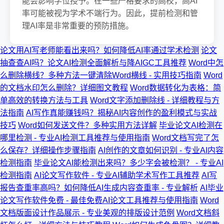
能会影响学位授予。在一些严格要求的高校，高AI
率可能被视为学术不端行为。因此，提前检测和管
理AI率是非常重要的预防措施。
论文用AI写老师能看出来吗？如何降低AI率通过学术检测
论文
抽查查AI吗？论文AI检测全面解析与降AIGC工具推荐
Word中怎
么删除横线？多种方法一键清除Word横线 - 实用技巧指南
Word
的文档水印怎么删除？详细图文教程
Word数据转化为表格：简
单高效的转换方法与工具
Word文字添加删除线 - 详细教程与方
法指南
AI写作真能赚钱吗？揭秘AI内容创作的盈利模式与实战
技巧
Word如何发送文件？多种实用方法详解
毕业论文AI检测在
哪里检测 - 专业AI检测工具推荐与使用指南
Word文档写完了怎
么保存？详细操作步骤指南
AI创作的文章如何识别 - 专业AI内容
检测指南
毕业论文AI能检测出来吗？多少字会被检测？ - 专业AI
检测指南
AI论文写作软件 - 专业AI辅助学术写作工具推荐
AI写
报告查重率高吗？如何降低AI生成内容查重率 - 专业解析
AI毕业
论文写作软件免费 - 最佳免费AI论文工具推荐与使用指南
Word
文档版面设计作品展示 - 专业美观的排版设计范例
Word文档斜