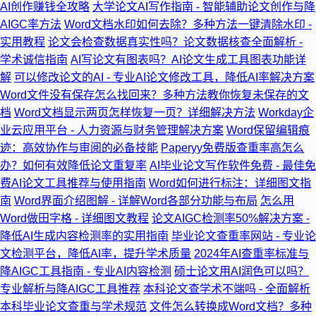
AI创作赚钱全攻略
大学论文AI写作指南 - 智能辅助论文创作与降
AIGC率方法
Word文档水印如何去除？多种方法一键清除水印 -
实用教程
论文会检查数据真实性吗？论文数据核查全面解析 -
学术诚信指南
AI写论文有图表吗？AI论文生成工具图表功能详
解
可以修改论文的AI - 专业AI论文修改工具，降低AI率解决方案
Word文件没有保存怎么找回来？多种方法教你恢复未保存的文
档
Word文档显示两页怎样恢复一页？详细解决方法
Workday企
业云应用平台 - 人力资源与财务管理解决方案
Word保留编辑痕
迹：高效协作与审阅的必备技能
Paperyy免费版查重率高怎么
办？如何有效降低论文重复率
AI毕业论文写作软件免费 - 最佳免
费AI论文工具推荐与使用指南
Word如何进行标注：详细图文指
南
Word界面介绍图解 - 详解Word各部分功能与布局
怎么用
Word做田字格 - 详细图文教程
论文AIGC检测率50%解决方案 -
降低AI生成内容检测率的实用指南
毕业论文查重率网站 - 专业论
文检测平台，降低AI率，提升学术质量
2024年AI查重率标准与
降AIGC工具指南 - 专业AI内容检测
硕士论文用AI润色可以吗？
专业解析与降AIGC工具推荐
本科论文查学术不端吗 - 全面解析
本科毕业论文查重与学术规范
文件怎么转换成Word文档？多种