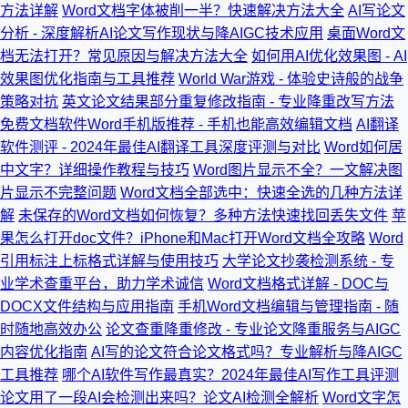
方法详解
Word文档字体被削一半？快速解决方法大全
AI写论文
分析 - 深度解析AI论文写作现状与降AIGC技术应用
桌面Word文
档无法打开？常见原因与解决方法大全
如何用AI优化效果图 - AI
效果图优化指南与工具推荐
World War游戏 - 体验史诗般的战争
策略对抗
英文论文结果部分重复修改指南 - 专业降重改写方法
免费文档软件Word手机版推荐 - 手机也能高效编辑文档
AI翻译
软件测评 - 2024年最佳AI翻译工具深度评测与对比
Word如何居
中文字？详细操作教程与技巧
Word图片显示不全？一文解决图
片显示不完整问题
Word文档全部选中：快速全选的几种方法详
解
未保存的Word文档如何恢复？多种方法快速找回丢失文件
苹
果怎么打开doc文件？iPhone和Mac打开Word文档全攻略
Word
引用标注上标格式详解与使用技巧
大学论文抄袭检测系统 - 专
业学术查重平台，助力学术诚信
Word文档格式详解 - DOC与
DOCX文件结构与应用指南
手机Word文档编辑与管理指南 - 随
时随地高效办公
论文查重降重修改 - 专业论文降重服务与AIGC
内容优化指南
AI写的论文符合论文格式吗？专业解析与降AIGC
工具推荐
哪个AI软件写作最真实？2024年最佳AI写作工具评测
论文用了一段AI会检测出来吗？论文AI检测全解析
Word文字怎