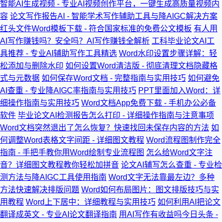
智能AI生成视频 - 专业AI视频创作平台，一键生成高质量视频内
容
论文写作报告AI - 智能学术写作辅助工具与降AIGC解决方案
红头文件Word模板下载 - 符合国家标准的免费公文模板
有人用
AI写作赚钱吗？安全吗？AI写作赚钱全解析
工科毕业论文AI工
具推荐 - 专业AI辅助写作工具精选
Word水印设置步骤详解：轻
松添加与删除水印
如何设置Word清洁版 - 彻底清理文档隐藏格
式与元数据
如何保存Word文档 - 完整指南与实用技巧
如何避免
AI查重 - 专业降AIGC率指南与实用技巧
PPT里面加入Word：详
细操作指南与实用技巧
Word文档App免费下载 - 手机办公必备
软件
毕业论文AI检测报告怎么打印 - 详细操作指南与注意事项
Word文档突然退出了怎么恢复？快速找回未保存内容的方法
如
何调整Word表格文字间距 - 详细图文教程
Word流程图制作完全
指南 - 手把手教你用Word绘制专业流程图
怎么给Word文字注
音？详细图文教程教你轻松加拼音
论文AI辅写怎么查重 - 专业检
测方法与降AIGC工具使用指南
Word文字无法靠最左边？多种
方法快速解决排版问题
Word如何布局图片：图文排版技巧与实
用教程
Word上下居中：详细教程与实用技巧
如何利用AI把论文
翻译成英文 - 专业AI论文翻译指南
用AI写作有收益吗今日头条 -