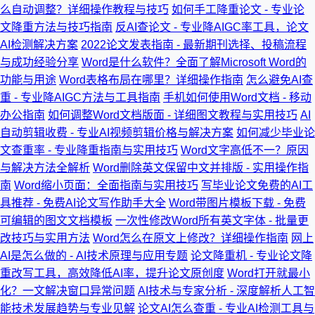
么自动调整？详细操作教程与技巧
如何手工降重论文 - 专业论
文降重方法与技巧指南
反AI查论文 - 专业降AIGC率工具，论文
AI检测解决方案
2022论文发表指南 - 最新期刊选择、投稿流程
与成功经验分享
Word是什么软件？全面了解Microsoft Word的
功能与用途
Word表格布局在哪里？详细操作指南
怎么避免AI查
重 - 专业降AIGC方法与工具指南
手机如何使用Word文档 - 移动
办公指南
如何调整Word文档版面 - 详细图文教程与实用技巧
AI
自动剪辑收费 - 专业AI视频剪辑价格与解决方案
如何减少毕业论
文查重率 - 专业降重指南与实用技巧
Word文字高低不一？原因
与解决方法全解析
Word删除英文保留中文并排版 - 实用操作指
南
Word缩小页面：全面指南与实用技巧
写毕业论文免费的AI工
具推荐 - 免费AI论文写作助手大全
Word带图片模板下载 - 免费
可编辑的图文文档模板
一次性修改Word所有英文字体 - 批量更
改技巧与实用方法
Word怎么在原文上修改？详细操作指南
网上
AI是怎么做的 - AI技术原理与应用专题
论文降重机 - 专业论文降
重改写工具，高效降低AI率，提升论文原创度
Word打开就最小
化？一文解决窗口异常问题
AI技术与专家分析 - 深度解析人工智
能技术发展趋势与专业见解
论文AI怎么查重 - 专业AI检测工具与