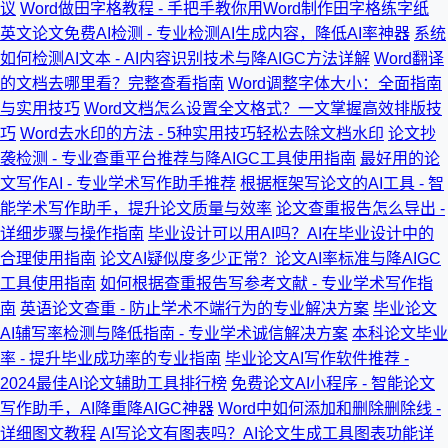
议
Word做田字格教程 - 手把手教你用Word制作田字格练字纸
英文论文免费AI检测 - 专业检测AI生成内容，降低AI率神器
系统
如何检测AI文本 - AI内容识别技术与降AIGC方法详解
Word翻译
的文档去哪里看？完整查看指南
Word调整字体大小：全面指南
与实用技巧
Word文档怎么设置全文格式？一文掌握高效排版技
巧
Word去水印的方法 - 5种实用技巧轻松去除文档水印
论文抄
袭检测 - 专业查重平台推荐与降AIGC工具使用指南
最好用的论
文写作AI - 专业学术写作助手推荐
根据框架写论文的AI工具 - 智
能学术写作助手，提升论文质量与效率
论文查重报告怎么导出 -
详细步骤与操作指南
毕业设计可以用AI吗？AI在毕业设计中的
合理使用指南
论文AI疑似度多少正常？论文AI率标准与降AIGC
工具使用指南
如何根据查重报告写参考文献 - 专业学术写作指
南
英语论文查重 - 防止学术不端行为的专业解决方案
毕业论文
AI辅写率检测与降低指南 - 专业学术诚信解决方案
本科论文毕业
率 - 提升毕业成功率的专业指南
毕业论文AI写作软件推荐 -
2024最佳AI论文辅助工具排行榜
免费论文AI小程序 - 智能论文
写作助手，AI降重降AIGC神器
Word中如何添加和删除删除线 -
详细图文教程
AI写论文有图表吗？AI论文生成工具图表功能详