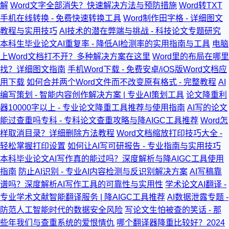
解
Word文字全部消失？快速解决方法与预防措施
Word转TXT
手机在线转换 - 免费快速转换工具
Word制作田字格 - 详细图文
教程与实用技巧
AI技术的潜在弊端与挑战 - 科技论文专题研究
本科生毕业论文AI重复率 - 降低AI检测率的实用指南与工具
电脑
上Word文档打不开？多种解决方案在这里
Word里的布局在哪里
找？详细图文指南
手机Word下载 - 免费安卓/iOS版Word文档应
用下载
如何合并两个Word文件而不改变原有格式 - 完整教程
AI
编写策划 - 智能内容创作解决方案 | 专业AI策划工具
论文降重利
器10000字以上 - 专业论文降重工具推荐与使用指南
AI写的论文
能过查重吗专科 - 专科论文查重攻略与降AIGC工具推荐
Word怎
样取消目录？详细删除方法教程
Word文档缩放打印技巧大全 -
轻松掌握打印设置
如何让AI写可研报告 - 专业指南与实用技巧
本科毕业论文AI写作真的能过吗？深度解析与降AIGC工具使用
指南
防止AI识别 - 专业AI内容检测与反识别解决方案
AI写稿靠
谱吗？深度解析AI写作工具的可靠性与实用性
学术论文AI翻译 -
专业学术文献智能翻译服务 | 降AIGC工具推荐
AI数据泄露专题 -
防范人工智能时代的数据安全风险
写论文生怕被查的笑话 - 那
些年我们与查重系统的爱恨情仇
哪个翻译器降重比较好？2024