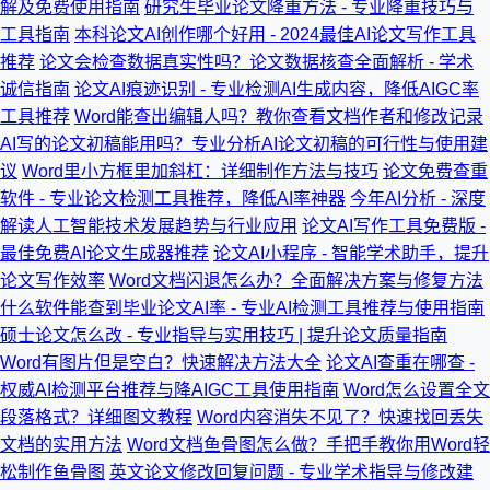
解及免费使用指南
研究生毕业论文降重方法 - 专业降重技巧与
工具指南
本科论文AI创作哪个好用 - 2024最佳AI论文写作工具
推荐
论文会检查数据真实性吗？论文数据核查全面解析 - 学术
诚信指南
论文AI痕迹识别 - 专业检测AI生成内容，降低AIGC率
工具推荐
Word能查出编辑人吗？教你查看文档作者和修改记录
AI写的论文初稿能用吗？专业分析AI论文初稿的可行性与使用建
议
Word里小方框里加斜杠：详细制作方法与技巧
论文免费查重
软件 - 专业论文检测工具推荐，降低AI率神器
今年AI分析 - 深度
解读人工智能技术发展趋势与行业应用
论文AI写作工具免费版 -
最佳免费AI论文生成器推荐
论文AI小程序 - 智能学术助手，提升
论文写作效率
Word文档闪退怎么办？全面解决方案与修复方法
什么软件能查到毕业论文AI率 - 专业AI检测工具推荐与使用指南
硕士论文怎么改 - 专业指导与实用技巧 | 提升论文质量指南
Word有图片但是空白？快速解决方法大全
论文AI查重在哪查 -
权威AI检测平台推荐与降AIGC工具使用指南
Word怎么设置全文
段落格式？详细图文教程
Word内容消失不见了？快速找回丢失
文档的实用方法
Word文档鱼骨图怎么做？手把手教你用Word轻
松制作鱼骨图
英文论文修改回复问题 - 专业学术指导与修改建