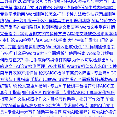
工具推荐
2025年论文AI写作指南 - 降AIGC率技巧与学术写作工
具推荐
本科AI论文可以被查出来吗？如何降低AI生成内容风险 -
专业学术指南
Word删除线怎么打？多种方法教你快速添加删除
线
Word一般用来干什么？详解其主要用途和功能
AI写的论文查
重严重吗？如何降低AI检测率和论文重复率
Word文字垂直排版
完全指南 - 实现竖排文字的多种方法
AI写论文能被查出来吗本科
- 本科论文AI检测与降AIGC方法指南
大学生如何发表自己的论
文 - 完整指南与实用技巧
Word怎么播放幻灯片？详细操作指南
与技巧
什么是Word文档 - 全面解析与使用指南
Word修改版如
何改成正文？手把手教你转换修订内容
为什么可以检测出AI写
的论文 - AI论文检测原理与技术解析
Word文档怎么去水印？5种
简单有效的方法详解
论文AIGC检测率高怎么降重 - 专业降AIGC
方法与工具指南
手机可以做Word文档吗？全面解析移动端Word
编辑功能
论文查重AI检测 - 专业AI率检测平台推荐与降AIGC工
具使用指南
如何避免AI作文查重 - 专业降AIGC工具与写作技巧
指南
AI作文生成器小作文 - 智能写作助手，提升写作效率
毕业
论文AI辅写率标准及降AIGC方法 - 学术规范指南
国内AI论文工
具 - 专业AI学术写作辅助平台推荐
豆包AI收费吗？豆包AI价格详