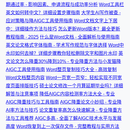
期通过率 - 影响因素、申请流程与成功率分析
Word工具栏
英文如何转中文？详细设置步骤指南
大学生AI写作被查 -
应对策略与降AIGC工具使用指南
Word文档文字上下居
中：详细操作方法与技巧
怎么更新Word版本？最全更新
教程指南 - 2025
什么是Word文档 - 全面解析与使用指南
英文论文格式字体指南 - 学术写作规范与字体选择
Word中
水印如何去掉？详细步骤教你轻松删除文字和图片水印
英
文论文怎么降重30%降到10% - 专业降重方法与小发猫降
AIGC工具使用指南
Word整页复制技巧大全 - 高效复制
Word文档整页内容
Word一页宽一页窄：轻松实现不同宽
度页面排版技巧
硕士论文修改一个月算延期毕业吗？详细
解答与注意事项
降低AIGC内容检测率方法大全 - 专业
AIGC降重技巧与工具指南
AIGC降重论文小妙招 - 专业降
AI率方法与技巧
论文重复率高怎么快速解决 - 专业降重方
法与工具推荐
AIGC多高 - 全面了解AIGC技术水平与发展
高度
Word恢复到上一次保存文件 - 完整教程与实用方法