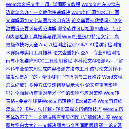
Word怎么把文字上调 - 详细图文教程
Word文档左边窄右
边宽怎么办？一文教你快速解决
Word如何添加水印？图
文详解添加文字与图片水印方法
论文需要交数据吗？论文
数据提交要求与规范详解
哪个软件可以检测AI痕迹 - 专业
AI内容检测工具推荐与评测
Word批量选中特定文字：高
效操作技巧大全
AI可以检测出错别字吗？AI错别字检测技
术详解与实用工具推荐
论文查重如何查AI - 专业AI检测指
南与小发猫降AIGC工具使用教程
本科论文AI检测吗 - 了解
本科毕业论文AI生成内容检测方法与工具
该写论文怎样不
被发现是AI写的 - 降低AI率写作指南与工具推荐
Word文档
怎么缩放？多种方法快速调整显示大小
论文查重有影响
吗？全面解析查重对学术写作的影响与应对策略
Word转
表格 - 免费在线将Word文档转换为Excel表格
Word斜杠线
怎么加？多种方法详解 - 轻松掌握文档编辑技巧
Word文档
字体改不了？一文解决所有常见问题 | 详细解决方案
Word
图片空白太大？一文解决图片与文字间距问题
硕士论文延