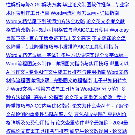
性解析与降AIGC解决方案
毕业论文制图软件推荐 - 专业学
术图表制作工具指南
Word画流程图怎么画 - 详细指南
Word文档结尾下划线添加方法全攻略
论文英文参考文献
格式修改指南 - 规范引用格式与降AIGC工具使用
Workday
最新下载 - 官方正版免费下载 | 安全高速
英文翻译论文怎
么降重 - 专业降重技巧与小发猫降AIGC工具使用指南
Word文档怎么统一字体？多种方法快速实现全文字体统一
Word流程图怎么制作 - 详细图文指南与实用技巧
哪里可以
AI写作文 - 专业AI作文生成工具推荐与使用指南
Word文档
制作流程图详细步骤 - 完整图文教程指南
电子书如何转换
为Word文档 - 转换方法与工具指南
Word如何分段落？多
种方法详解 - 高效办公指南
论文英文查重怎么修改 - 专业
降重技巧与AIGC内容优化指南
论文为什么查AI率 - 了解论
文AI检测的重要性与降AI率方法
豆包AI收费吗？豆包AI价
格详解及免费使用指南
论文查重软件哪个最准确 - 2024最
权威论文查重工具排名与推荐
研究生论文改题目 - 论文题