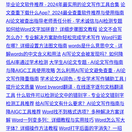
毕业论文软件推荐 - 2024年最实用的论文写作工具合集
论
文查重下载什么App？2024最全查重软件推荐与使用指南
AI论文被查出指导老师责任分析 - 学术诚信与AI检测专题
如何给Word文字加拼音？详细步骤图文教程
论文不会写
怎么办？专业解决方案助你轻松完成学术写作
Word行距
在哪？详细设置方法图文指南
words是什么意思中文 - 详
解words的中文含义和用法
AI写论文会被发现吗？如何降
低AI率通过学术检测
大学生AI论文专题 - AI论文写作指南
与降AIGC工具使用攻略
怎么利用AI写论文避免查重 - AI论
文写作降重指南
学术论文AI润色 - 专业学术写作辅助工具 |
提升论文质量
Word byword翻译 - 在线逐字逐句文档翻译
工具
什么软件可以检测论文中的错别字 - 专业论文错别字
检测工具推荐
给AI写论文有什么要求？AI论文写作指南与
降AIGC工具推荐
Word找不到格式选项？多种解决方案详
解
Word一列变多列：详细教程与实用技巧
Word怎么写大
字体？详细操作方法教程
Word打字后面的字消失？一招