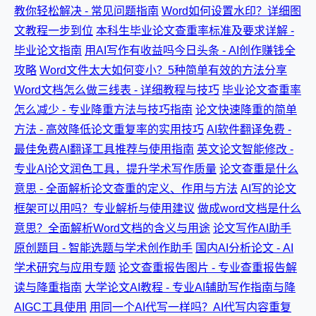
教你轻松解决 - 常见问题指南
Word如何设置水印？详细图
文教程一步到位
本科生毕业论文查重率标准及要求详解 -
毕业论文指南
用AI写作有收益吗今日头条 - AI创作赚钱全
攻略
Word文件太大如何变小？5种简单有效的方法分享
Word文档怎么做三线表 - 详细教程与技巧
毕业论文查重率
怎么减少 - 专业降重方法与技巧指南
论文快速降重的简单
方法 - 高效降低论文重复率的实用技巧
AI软件翻译免费 -
最佳免费AI翻译工具推荐与使用指南
英文论文智能修改 -
专业AI论文润色工具，提升学术写作质量
论文查重是什么
意思 - 全面解析论文查重的定义、作用与方法
AI写的论文
框架可以用吗？专业解析与使用建议
做成word文档是什么
意思？全面解析Word文档的含义与用途
论文写作AI助手
原创题目 - 智能选题与学术创作助手
国内AI分析论文 - AI
学术研究与应用专题
论文查重报告图片 - 专业查重报告解
读与降重指南
大学论文AI教程 - 专业AI辅助写作指南与降
AIGC工具使用
用同一个AI代写一样吗？AI代写内容重复