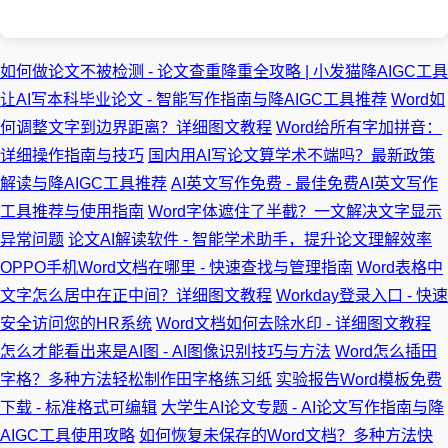
如何做论文不被检测 - 论文查重降重全攻略 | 小发猫降AIGC工具
让AI写本科毕业论文 - 智能写作指南与降AIGC工具推荐
Word如
何调整文字到边界距离？详细图文教程
Word给所有字加拼音：
详细操作指南与技巧
国内用AI写论文算学术不端吗？最新政策
解读与降AIGC工具推荐
AI英文写作免费 - 最佳免费AI英文写作
工具推荐与使用指南
Word字体遮住了半截？一文解决文字显示
异常问题
论文AI解读软件 - 智能学术助手，提升论文理解效率
OPPO手机Word文档在哪里 - 快速查找与管理指南
Word表格中
文字怎么居中在正中间？详细图文教程
Workday登录入口 - 快速
安全访问您的HR系统
Word文档如何去除水印 - 详细图文教程
怎么才能看出来是AI图 - AI图像识别技巧与方法
Word怎么插田
字格？多种方法轻松制作田字格练习纸
实验报告Word模板免费
下载 - 标准格式可编辑
大学生AI论文专题 - AI论文写作指南与降
AIGC工具使用攻略
如何恢复未保存的Word文档？多种方法快