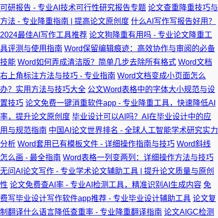
可研报告 - 专业AI技术可行性研究报告专题
论文查重降重技巧与
方法 - 专业降重指南 | 提高论文原创度
什么AI写作写报告好用？
2024最佳AI写作工具推荐
论文狗降重有用吗 - 专业论文降重工
具评测与使用指南
Word保留编辑痕迹：高效协作与审阅的必备
技能
Word如何弄成清洁版？简单几步去除所有格式
Word文档
右上角标注方法与技巧 - 专业指南
Word文档变成小页面怎么
办？实用方法与技巧大全
公文Word表格中的字体大小规范与设
置技巧
论文免费一键消重软件app - 专业降重工具，快速降低AI
率，提升论文原创度
毕业设计可以AI吗？AI在毕业设计中的应
用与规范指南
中国AI论文世界排名 - 全球人工智能学术研究实力
分析
Word套用已有模板文件 - 详细操作指南与技巧
Word斜线
怎么画 - 最全指南
Word表格一列变两列：详细操作方法与技巧
无问AI论文写作 - 专业学术论文辅助工具 | 提升论文质量与原创
性
论文免费查AI率 - 专业AI检测工具，精准识别AI生成内容
免
费写毕业设计写作软件app推荐 - 专业毕业设计辅助工具
论文复
制翻译什么语言降低查重率 - 专业降重翻译指南
论文AIGC检测