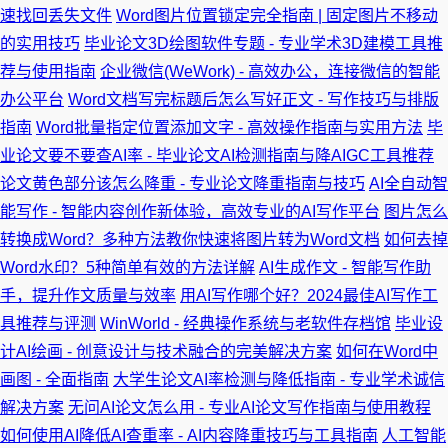
速找回丢失文件
Word图片位置锁定完全指南 | 固定图片不移动
的实用技巧
毕业论文3D绘图软件专题 - 专业学术3D建模工具推
荐与使用指南
企业微信(WeWork) - 高效办公，连接微信的智能
办公平台
Word文档写完标题后怎么写好正文 - 写作技巧与排版
指南
Word批量指定位置添加文字 - 高效操作指南与实用方法
毕
业论文要不要查AI率 - 毕业论文AI检测指南与降AIGC工具推荐
论文黄色部分该怎么降重 - 专业论文降重指南与技巧
AI全自动智
能写作 - 智能内容创作新体验，高效专业的AI写作平台
图片怎么
转换成Word？多种方法教你快速将图片转为Word文档
如何去掉
Word水印？5种简单有效的方法详解
AI生成作文 - 智能写作助
手，提升作文质量与效率
用AI写作哪个好？2024最佳AI写作工
具推荐与评测
WinWorld - 经典操作系统与老软件存档馆
毕业设
计AI绘画 - 创意设计与技术融合的完美解决方案
如何在Word中
画图 - 全面指南
大学生论文AI率检测与降低指南 - 专业学术诚信
解决方案
无问AI论文怎么用 - 专业AI论文写作指南与使用教程
如何使用AI降低AI查重率 - AI内容降重技巧与工具指南
人工智能