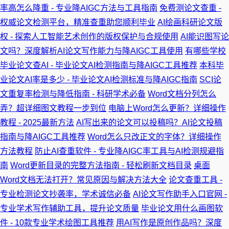
率高怎么降重 - 专业降AIGC方法与工具指南
免费测论文查重 -
权威论文检测平台，精准查重助您顺利毕业
AI绘画科研论文版
权 - 探索人工智能艺术创作的版权保护与合规使用
AI能识图写论
文吗？深度解析AI论文写作能力与降AIGC工具使用
有哪些学校
毕业论文查AI - 毕业论文AI检测指南与降AIGC工具推荐
本科毕
业论文AI率是多少 - 毕业论文AI检测标准与降AIGC指南
SCI论
文重复率检测与降低指南 - 科研学术必备
Word文档分列怎么
弄？超详细图文教程一步到位
电脑上Word怎么更新？详细操作
教程 - 2025最新方法
AI写出来的论文可以投稿吗？AI论文投稿
指南与降AIGC工具推荐
Word怎么只改正文的字体？详细操作
方法教程
防止AI查重软件 - 专业降AIGC率工具与AI检测规避指
南
Word更新目录的完整方法指南 - 轻松刷新文档目录
桌面
Word文档无法打开？常见原因与解决方法大全
论文查重工具 -
专业检测论文抄袭率，学术诚信必备
AI论文写作助手入口官网 -
专业学术写作辅助工具，提升论文质量
毕业论文用什么画图软
件 - 10款专业学术绘图工具推荐
用AI写作是原创作品吗？深度