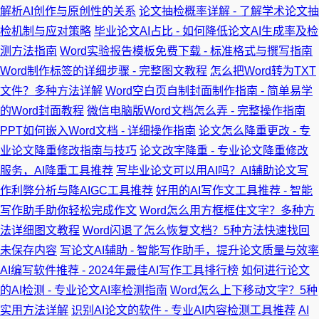
解析AI创作与原创性的关系
论文抽检概率详解 - 了解学术论文抽
检机制与应对策略
毕业论文AI占比 - 如何降低论文AI生成率及检
测方法指南
Word实验报告模板免费下载 - 标准格式与撰写指南
Word制作标签的详细步骤 - 完整图文教程
怎么把Word转为TXT
文件？多种方法详解
Word空白页自制封面制作指南 - 简单易学
的Word封面教程
微信电脑版Word文档怎么弄 - 完整操作指南
PPT如何嵌入Word文档 - 详细操作指南
论文怎么降重更改 - 专
业论文降重修改指南与技巧
论文改字降重 - 专业论文降重修改
服务，AI降重工具推荐
写毕业论文可以用AI吗？AI辅助论文写
作利弊分析与降AIGC工具推荐
好用的AI写作文工具推荐 - 智能
写作助手助你轻松完成作文
Word怎么用方框框住文字？多种方
法详细图文教程
Word闪退了怎么恢复文档？5种方法快速找回
未保存内容
写论文AI辅助 - 智能写作助手，提升论文质量与效率
AI编写软件推荐 - 2024年最佳AI写作工具排行榜
如何进行论文
的AI检测 - 专业论文AI率检测指南
Word怎么上下移动文字？5种
实用方法详解
识别AI论文的软件 - 专业AI内容检测工具推荐
AI