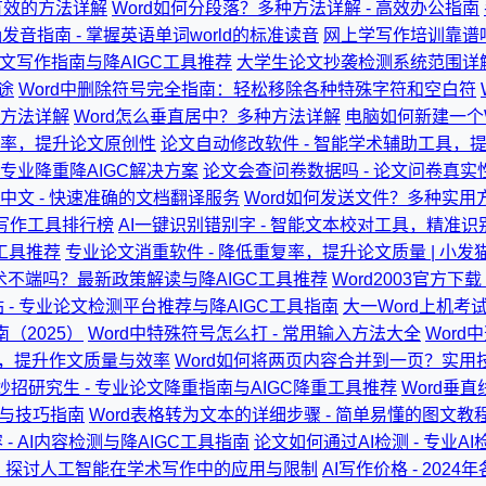
有效的方法详解
Word如何分段落？多种方法详解 - 高效办公指南
正确发音指南 - 掌握英语单词world的标准读音
网上学写作培训靠谱
I论文写作指南与降AIGC工具推荐
大学生论文抄袭检测系统范围详解
途
Word中删除符号完全指南：轻松移除各种特殊字符和空白符
用方法详解
Word怎么垂直居中？多种方法详解
电脑如何新建一个W
I率，提升论文原创性
论文自动修改软件 - 智能学术辅助工具，
 专业降重降AIGC解决方案
论文会查问卷数据吗 - 论文问卷真
成中文 - 快速准确的文档翻译服务
Word如何发送文件？多种实用
AI写作工具排行榜
AI一键识别错别字 - 智能文本校对工具，精准
工具推荐
专业论文消重软件 - 降低重复率，提升论文质量 | 小发猫
术不端吗？最新政策解读与降AIGC工具推荐
Word2003官方下载 - 
 - 专业论文检测平台推荐与降AIGC工具指南
大一Word上机考
（2025）
Word中特殊符号怎么打 - 常用输入方法大全
Word
助手，提升作文质量与效率
Word如何将两页内容合并到一页？实用
招研究生 - 专业论文降重指南与AIGC降重工具推荐
Word垂
具与技巧指南
Word表格转为文本的详细步骤 - 简单易懂的图文教
 - AI内容检测与降AIGC工具指南
论文如何通过AI检测 - 专业
吗？探讨人工智能在学术写作中的应用与限制
AI写作价格 - 20