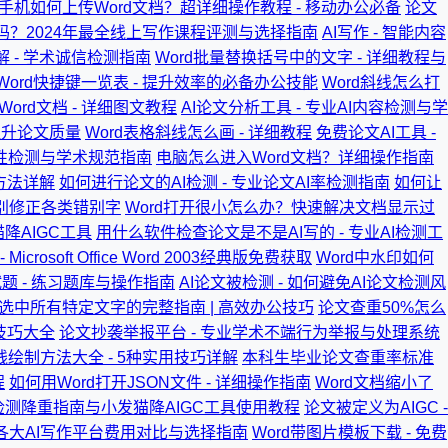
手机如何上传Word文档？超详细操作教程 - 移动办公必备
论文
吗？2024年最全线上写作课程评测与选择指南
AI写作 - 智能内容
 - 学术诚信检测指南
Word批量替换括号中的文字 - 详细教程与
Word快捷键一览表 - 提升效率的必备办公技能
Word斜线怎么打
ord文档 - 详细图文教程
AI论文分析工具 - 专业AI内容检测与学
提升论文质量
Word表格斜线怎么画 - 详细教程
免费论文AI工具 -
实性检测与学术规范指南
电脑怎么进入Word文档？详细操作指南
方法详解
如何进行论文的AI检测 - 专业论文AI率检测指南
如何让
识别修正各类错别字
Word打开很小怎么办？快速解决文档显示过
降AIGC工具
用什么软件检查论文是不是AI写的 - 专业AI检测工
Microsoft Office Word 2003经典版免费获取
Word中水印如何
试题 - 练习题库与操作指南
AI论文被检测 - 如何避免AI论文检测风
中选中所有特定文字的完整指南 | 高效办公技巧
论文查重50%怎么
技巧大全
论文抄袭举报平台 - 专业学术不端行为举报与处理系统
直线绘制方法大全 - 5种实用技巧详解
本科生毕业论文查重率标准
程
如何用Word打开JSON文件 - 详细操作指南
Word文档缩小了
AI检测降重指南与小发猫降AIGC工具使用教程
论文被定义为AIGC -
24年各大AI写作平台费用对比与选择指南
Word带图片模板下载 - 免费