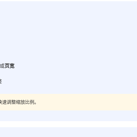
或
页宽
整
以快速调整缩放比例。