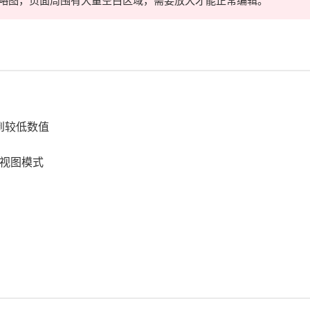
略图，页面周围有大量空白区域，需要放大才能正常编辑。
到较低数值
殊视图模式