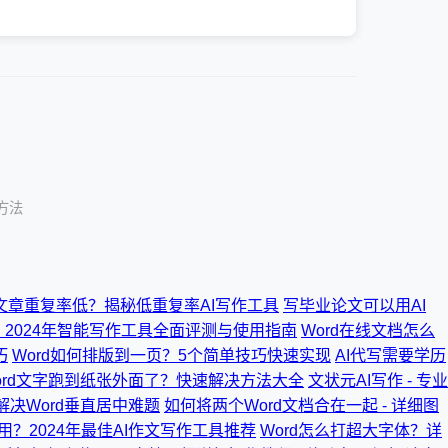
除方法
文章重复率低？揭秘低重复率AI写作工具
写毕业论文可以用AI
？2024年智能写作工具全面评测与使用指南
Word在线文档怎么
巧
Word如何排版到一页？5个简单技巧快速实现
AI代写需要学历
ord文字跑到纸张外面了？快速解决方法大全
文状元AI写作 - 专业
解决Word垂直居中难题
如何将两个Word文档合在一起 - 详细图
用？2024年最佳AI作文写作工具推荐
Word怎么打超大字体？详