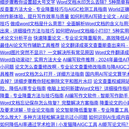
细步骤教你设置超大号文字
Word文档水印怎么去除？5种简单
反查重方法大全 - 专业降重技巧与AIGC检测工具指南
World
创作新体验，提升写作效率与质量
如何利用AI写硕士论文 - A
技巧
做成word文档是什么意思？全面解析Word文档的含义与用
出来 - 详细操作方法与技巧
如何把Word文档缩小打印？5种实
术论文分析平台
快速降重论文 - 专业论文降重服务，高效降低A
最佳AI论文写作辅助工具推荐
论文翻译成英文查重能查出来吗 -
Word图片突然不显示？一文解决所有常见原因
Word文件翻译
Word自动滚动？实用方法大全
AI编写软件推荐 - 2024年最佳
小问题
论文怎么查重修改啊 - 专业论文查重修改指南与降AIGC
具推荐
word文档怎么打开 - 详细方法指南
国内用AI写论文算学
去掉？详细步骤教你轻松删除文字和图片水印
论文查重权威网站
险，降低AI率专业指南
电脑上如何新建Word文档？详细操作指南
降重 - 专业降重方法与技巧指南
AI编写作文软件 - 智能写作
Word文档忘记保存怎么恢复？完整解决方案指南
降重论文的小妙
及要求详解 - 毕业论文指南
论文智能降低重复率 - 专业降重工
怎么放大？多种方法轻松解决显示过小问题
如何识别AI生成内容
如何降低AI率通过学术检测 | 小发猫降AIGC工具
AI能写论文