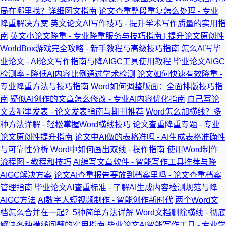
局在哪里找？详细图文指南
论文查重整段重复怎么处理 - 专业
降重解决方案
英文论文AI写作技巧 - 提升学术写作质量的实用指
南
英文小论文降重 - 专业降重服务与技巧指南 | 提升论文原创性
WorldBox游戏完全攻略 - 新手教程与高级技巧指南
怎么AI写毕
业论文 - AI论文写作指南与降AIGC工具使用教程
毕业论文AIGC
检测率 - 降低AI内容比例通过学术检测
论文如何快速有效降重 -
专业降重方法与技巧指南
Word如何调整版面：全面排版技巧指
南
疑似AI创作的文章怎么修改 - 专业AI内容优化指南
自己写论
文去哪里发表 - 论文发表指南与期刊推荐
Word怎么加横线？多
种方法详解 - 轻松掌握Word横线技巧
论文查重降重专题 - 专业
论文原创性提升指南
论文中AI做的表格准吗 - AI生成表格准确性
与可靠性分析
Word中如何画出双线 - 操作指南
使用Word制作
流程图 - 教程和技巧
AI编写文章软件 - 智能写作工具推荐与降
AIGC解决方案
论文AI查重报告要放到档案里吗 - 论文查重档案
管理指南
毕业论文AI查重标准 - 了解AI生成内容检测规范与降
AIGC方法
AI数字人短视频制作 - 智能创作新时代
两个Word文
档怎么合并在一起？5种简单方法详解
Word文档删除横线 - 彻底
解决各种横线问题的实用指南
毕业论文AI智能写作工具 - 专业学