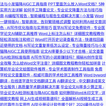
法与小发猫降AIGC工具指南
PPT里面怎么放入Word文档？5种
实用方法详解
如何手工降重论文 - 专业论文降重方法与技巧指
南
AI编程写报告 - 智能编程与报告生成解决方案 | 小发猫
Word
一键排版AI - 智能高效，告别繁琐格式调整
如何利用AI给文章润
色 - AI写作优化指南与实用技巧
医学AI写论文免费软件 - 专业医
学论文AI辅助工具推荐
Word上标注怎么标？详细图文教程教你
轻松添加批注和修订
Word打开历史记录查看方法 - 快速找回最
近使用的文档
AI写论文重复率低怎么设定 - 专业降重技巧与小发
猫降AIGC工具使用指南
论文AI率要多少以下才合格 - 论文查重
与AI检测标准指南
AI写作写的小说能赚钱吗？揭秘AI创作变现
全攻略
怎么给Word文字注音？详细图文教程教你轻松加拼音
计
算机毕业论文绘图软件推荐 - 专业学术图表制作工具指南
免费
学校论文查重软件 - 权威可靠的学术检测工具推荐
Word byword
翻译 - 在线逐字逐句文档翻译工具
AI翻译论文 - 中文翻译成英文
专业服务 | 高质量学术翻译解决方案
毕业论文AI率多少算正常 -
毕业论文AI检测标准与降AIGC指南
如何删除Word水印文字 - 详
细图文教程
网上AI生成视频靠谱吗？全面解析AI视频生成工具
的可靠性与实用性
AI毕业册设计软件哪个好？2024最佳AI毕业