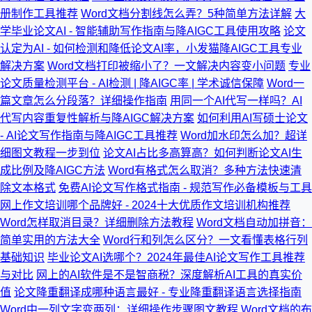
册制作工具推荐
Word文档分割线怎么弄？5种简单方法详解
大
学毕业论文AI - 智能辅助写作指南与降AIGC工具使用攻略
论文
认定为AI - 如何检测和降低论文AI率，小发猫降AIGC工具专业
解决方案
Word文档打印被缩小了？一文解决内容变小问题
专业
论文质量检测平台 - AI检测 | 降AIGC率 | 学术诚信保障
Word一
篇文章怎么分段落？详细操作指南
用同一个AI代写一样吗？AI
代写内容重复性解析与降AIGC解决方案
如何利用AI写硕士论文
- AI论文写作指南与降AIGC工具推荐
Word加水印怎么加？超详
细图文教程一步到位
论文AI占比多高算高？如何判断论文AI生
成比例及降AIGC方法
Word有格式怎么取消？多种方法快速清
除文本格式
免费AI论文写作格式指南 - 规范写作必备模板与工具
网上作文培训哪个品牌好 - 2024十大优质作文培训机构推荐
Word怎样取消目录？详细删除方法教程
Word文档自动加拼音：
简单实用的方法大全
Word行和列怎么区分？一文看懂表格行列
基础知识
毕业论文AI选哪个？2024年最佳AI论文写作工具推荐
与对比
网上的AI软件是不是智商税？深度解析AI工具的真实价
值
论文降重翻译成哪种语言最好 - 专业降重翻译语言选择指南
Word中一列文字变两列：详细操作步骤图文教程
Word文档的布