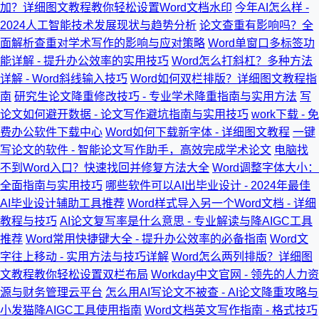
加？详细图文教程教你轻松设置Word文档水印
今年AI怎么样 -
2024人工智能技术发展现状与趋势分析
论文查重有影响吗？全
面解析查重对学术写作的影响与应对策略
Word单窗口多标签功
能详解 - 提升办公效率的实用技巧
Word怎么打斜杠？多种方法
详解 - Word斜线输入技巧
Word如何双栏排版？详细图文教程指
南
研究生论文降重修改技巧 - 专业学术降重指南与实用方法
写
论文如何避开数据 - 论文写作避坑指南与实用技巧
work下载 - 免
费办公软件下载中心
Word如何下载新字体 - 详细图文教程
一键
写论文的软件 - 智能论文写作助手，高效完成学术论文
电脑找
不到Word入口？快速找回并修复方法大全
Word调整字体大小：
全面指南与实用技巧
哪些软件可以AI出毕业设计 - 2024年最佳
AI毕业设计辅助工具推荐
Word样式导入另一个Word文档 - 详细
教程与技巧
AI论文复写率是什么意思 - 专业解读与降AIGC工具
推荐
Word常用快捷键大全 - 提升办公效率的必备指南
Word文
字往上移动 - 实用方法与技巧详解
Word怎么两列排版？详细图
文教程教你轻松设置双栏布局
Workday中文官网 - 领先的人力资
源与财务管理云平台
怎么用AI写论文不被查 - AI论文降重攻略与
小发猫降AIGC工具使用指南
Word文档英文写作指南 - 格式技巧