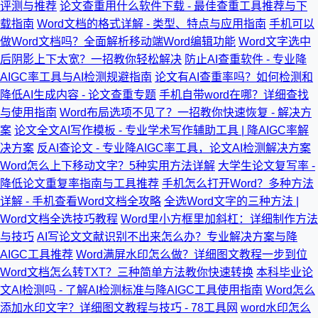
评测与推荐
论文查重用什么软件下载 - 最佳查重工具推荐与下
载指南
Word文档的格式详解 - 类型、特点与应用指南
手机可以
做Word文档吗？全面解析移动端Word编辑功能
Word文字选中
后阴影上下太宽？一招教你轻松解决
防止AI查重软件 - 专业降
AIGC率工具与AI检测规避指南
论文有AI查重率吗？如何检测和
降低AI生成内容 - 论文查重专题
手机自带word在哪？详细查找
与使用指南
Word布局选项不见了？一招教你快速恢复 - 解决方
案
论文全文AI写作模板 - 专业学术写作辅助工具 | 降AIGC率解
决方案
反AI查论文 - 专业降AIGC率工具，论文AI检测解决方案
Word怎么上下移动文字？5种实用方法详解
大学生论文复写率 -
降低论文重复率指南与工具推荐
手机怎么打开Word？多种方法
详解 - 手机查看Word文档全攻略
全选Word文字的三种方法 |
Word文档全选技巧教程
Word里小方框里加斜杠：详细制作方法
与技巧
AI写论文文献识别不出来怎么办？专业解决方案与降
AIGC工具推荐
Word满屏水印怎么做？详细图文教程一步到位
Word文档怎么转TXT？三种简单方法教你快速转换
本科毕业论
文AI检测吗 - 了解AI检测标准与降AIGC工具使用指南
Word怎么
添加水印文字？详细图文教程与技巧 - 78工具网
word水印怎么