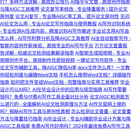
打？多种方法详解 - 高效办公技巧
AI指令写文章 - 高效创作指南
与降AIGC工具推荐
论文复写率修改 - 专业降重服务 | 提升论文
原创度
论文AI复写 - 专业降AIGC率工具，提升论文原创性
无问
AI论文怎么用 - 专业AI论文写作指南与使用教程
AI写作识别系统
- 专业检测AI生成内容，精准识别AI写作痕迹
毕业论文用AI写会
怎么样 - AI写作利弊分析及降AIGC工具推荐
AI全自动智能写作 -
智能内容创作新体验，高效专业的AI写作平台
万方论文查重报
告详解 - 权威论文检测结果解读指南
AI智能生成短视频 - 专业AI
视频创作平台，高效制作优质短视频
一键论文写作软件 - 专业
论文写作辅助工具，降AIGC降低AI率
docx文件怎么弄？一文教
你轻松创建与编辑Word文档
手机怎么使用Word文档？详细操作
指南
如何把文件变成Word文档 - 完整指南与实用工具推荐
毕业
设计可以AI吗？AI在毕业设计中的应用与规范指南
AI写作需要
钱吗？免费与付费AI写作工具全面对比分析
论文AIGC检测是怎
么进行的 - 全面解析AI论文检测原理与方法
AI作文是网上搜的
吗？揭秘AI写作工具与原创性真相
怎么检测论文查重 - 论文查重
方法与降重技巧指南
AI毕业设计 - 专业AI辅助毕业设计方案与降
AIGC工具指南
免费AI写作好用吗？2024年最佳免费AI写作工具