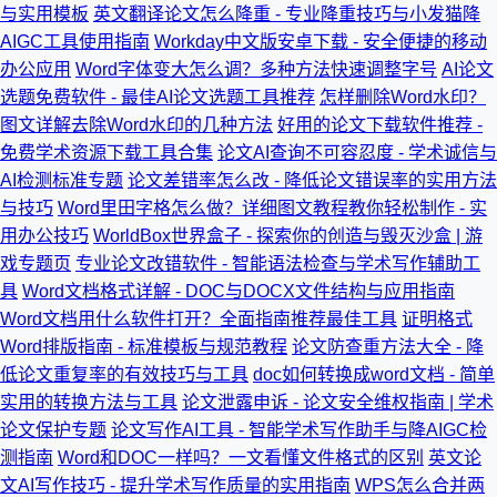
与实用模板
英文翻译论文怎么降重 - 专业降重技巧与小发猫降
AIGC工具使用指南
Workday中文版安卓下载 - 安全便捷的移动
办公应用
Word字体变大怎么调？多种方法快速调整字号
AI论文
选题免费软件 - 最佳AI论文选题工具推荐
怎样删除Word水印？
图文详解去除Word水印的几种方法
好用的论文下载软件推荐 -
免费学术资源下载工具合集
论文AI查询不可容忍度 - 学术诚信与
AI检测标准专题
论文差错率怎么改 - 降低论文错误率的实用方法
与技巧
Word里田字格怎么做？详细图文教程教你轻松制作 - 实
用办公技巧
WorldBox世界盒子 - 探索你的创造与毁灭沙盒 | 游
戏专题页
专业论文改错软件 - 智能语法检查与学术写作辅助工
具
Word文档格式详解 - DOC与DOCX文件结构与应用指南
Word文档用什么软件打开？全面指南推荐最佳工具
证明格式
Word排版指南 - 标准模板与规范教程
论文防查重方法大全 - 降
低论文重复率的有效技巧与工具
doc如何转换成word文档 - 简单
实用的转换方法与工具
论文泄露申诉 - 论文安全维权指南 | 学术
论文保护专题
论文写作AI工具 - 智能学术写作助手与降AIGC检
测指南
Word和DOC一样吗？一文看懂文件格式的区别
英文论
文AI写作技巧 - 提升学术写作质量的实用指南
WPS怎么合并两