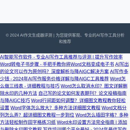
© 2024 AI作文生成器评测 | 为您提供客观、专业的AI写作工具分析
和推荐
AI智能写作软件 - 专业AI写作工具推荐与评测 | 提升写作效率
Word转电子书步骤 - 手把手教你将Word文档变成电子书
AI写出
的论文可以作为原创吗？深度解析与降AIGC解决方案
AI写作多
少钱 - 2024年AI写作服务价格详解与降AIGC工具推荐
Word怎
么做三线表 - 详细教程与技巧
Word怎么取消水印？图文详解删
除水印的几种方法
自己写的论文如何发表期刊？论文投稿指南
与降AIGC技巧
Word行间距如何调整？详细图文教程教你轻松
设置
Word字体怎么放大？多种方法详细图文教程
Word文档分
列怎么弄？超详细图文教程一步到位
Word怎么插田字格？多种
方法轻松制作田字格练习纸
Word水印设置方法完全指南 | 添加
与删除水印图文教程
写作培训哪个平台最好 - 2024年最佳写作