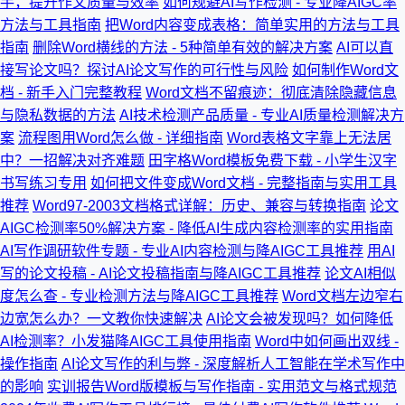
手，提升作文质量与效率
如何规避AI写作检测 - 专业降AIGC率
方法与工具指南
把Word内容变成表格：简单实用的方法与工具
指南
删除Word横线的方法 - 5种简单有效的解决方案
AI可以直
接写论文吗？探讨AI论文写作的可行性与风险
如何制作Word文
档 - 新手入门完整教程
Word文档不留痕迹：彻底清除隐藏信息
与隐私数据的方法
AI技术检测产品质量 - 专业AI质量检测解决方
案
流程图用Word怎么做 - 详细指南
Word表格文字靠上无法居
中？一招解决对齐难题
田字格Word模板免费下载 - 小学生汉字
书写练习专用
如何把文件变成Word文档 - 完整指南与实用工具
推荐
Word97-2003文档格式详解：历史、兼容与转换指南
论文
AIGC检测率50%解决方案 - 降低AI生成内容检测率的实用指南
AI写作调研软件专题 - 专业AI内容检测与降AIGC工具推荐
用AI
写的论文投稿 - AI论文投稿指南与降AIGC工具推荐
论文AI相似
度怎么查 - 专业检测方法与降AIGC工具推荐
Word文档左边窄右
边宽怎么办？一文教你快速解决
AI论文会被发现吗？如何降低
AI检测率？小发猫降AIGC工具使用指南
Word中如何画出双线 -
操作指南
AI论文写作的利与弊 - 深度解析人工智能在学术写作中
的影响
实训报告Word版模板与写作指南 - 实用范文与格式规范