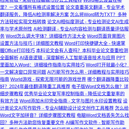
档免费版 - 免费在线编辑与办公工具推荐
Word格式设置在哪
里？一文看懂所有格式设置位置
论文查重英文翻译 - 专业学术
翻译服务，降低AI检测率解决方案
怎么将Word转为TXT？多种
方法轻松实现文档转换
论文AI相似度测试 - 专业检测论文AI生成
率与学术原创性
AI检测翻译 - 专业AI内容检测与翻译质量评估服
务
Word怎么调大字体？详细操作方法大全
Word页面背景图片
设置方法与技巧 | 详细图文教程
Word打印快捷键大全 - 快速掌
握Office打印技巧
本科论文会有人查吗？本科毕业论文查重检测
全面解析
AI语音逻辑 - 深度解析人工智能语音技术与应用
PPT
里面加入Word：详细操作指南与实用技巧
Word打开就最小化？
一文解决窗口异常问题
AI万能写作怎么用 - 详细教程与实用技巧
指南
World游戏 - 探索无限可能的游戏世界
哪个翻译器降重比较
好？2024年最佳翻译降重工具推荐
电子版Word文档怎么做？详
细步骤教程
优秀毕业论文复写率控制指南 - 降低论文重复率的
有效方法
Word添加水印完全指南 - 文字与图片水印设置教程
设
计类论文AI写作软件 - 专业AI辅助设计论文创作工具推荐
怎么给
Word文字加拼音？详细步骤图文教程
电脑Word文档丢失怎么找
回？多种方法助您恢复重要文件
AI编写作文软件 - 智能写作助