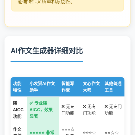
能确保作文质量和原创性。
AI作文生成器详细对比
功能
小发猫AI作文
智能写
文心作文
其他普通
特性
助手
作宝
大师
工具
降
✅ 专业降
❌ 无专
❌ 无专
❌ 无专门
AIGC
AIGC，效果
门功能
门功能
功能
功能
显著
作文
⭐⭐⭐☆
⭐⭐⭐⭐⭐ 非常
⭐⭐⭐☆
⭐⭐☆☆