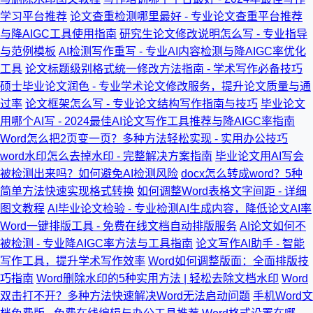
学习平台推荐
论文查重检测哪里最好 - 专业论文查重平台推荐
与降AIGC工具使用指南
研究生论文修改说明怎么写 - 专业指导
与范例模板
AI检测写作重写 - 专业AI内容检测与降AIGC率优化
工具
论文标题级别格式统一修改方法指南 - 学术写作必备技巧
硕士毕业论文润色 - 专业学术论文修改服务，提升论文质量与通
过率
论文框架怎么写 - 专业论文结构写作指南与技巧
毕业论文
用哪个AI写 - 2024最佳AI论文写作工具推荐与降AIGC率指南
Word怎么把2页变一页？多种方法轻松实现 - 实用办公技巧
word水印怎么去掉水印 - 完整解决方案指南
毕业论文用AI写会
被检测出来吗？如何避免AI检测风险
docx怎么转成word？5种
简单方法快速实现格式转换
如何调整Word表格文字间距 - 详细
图文教程
AI毕业论文检验 - 专业检测AI生成内容，降低论文AI率
Word一键排版工具 - 免费在线文档自动排版服务
AI论文如何不
被检测 - 专业降AIGC率方法与工具指南
论文写作AI助手 - 智能
写作工具，提升学术写作效率
Word如何调整版面：全面排版技
巧指南
Word删除水印的5种实用方法 | 轻松去除文档水印
Word
双击打不开？多种方法快速解决Word无法启动问题
手机Word文