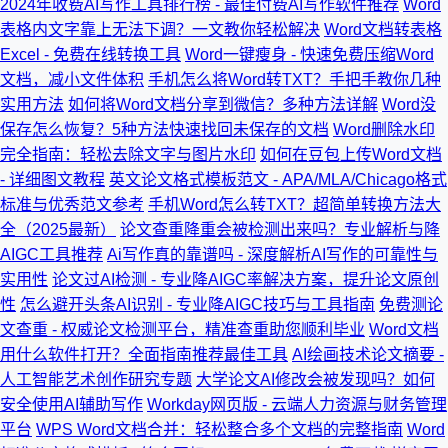
2024年收费AI写作工具排行榜 - 最佳付费AI写作软件推荐
Word
表格内文字靠上无法下调？一文教你轻松解决
Word文档转表格
Excel - 免费在线转换工具
Word一键瘦身 - 快速免费压缩Word
文档，减小文件体积
手机怎么将Word转TXT？手把手教你几种
实用方法
如何将Word文档分享到微信？多种方法详解
Word没
保存怎么恢复？5种方法快速找回未保存的文档
Word删除水印
完全指南：轻松去除文字与图片水印
如何在豆包上传Word文档
- 详细图文教程
英文论文格式模板范文 - APA/MLA/Chicago格式
标准与优秀范文参考
手机Word怎么转TXT？超简单转换方法大
全（2025最新）
论文查重降重会被检测出来吗？专业解析与降
AIGC工具推荐
Ai写作真的靠谱吗 - 深度解析AI写作的可靠性与
实用性
论文过AI检测 - 专业降AIGC率解决方案，提升论文原创
性
怎么避开头条AI识别 - 专业降AIGC技巧与工具指南
免费测论
文查重 - 权威论文检测平台，精准查重助您顺利毕业
Word文档
用什么软件打开？全面指南推荐最佳工具
AI绘画技术论文摘要 -
人工智能艺术创作研究专题
大学论文AI修改会被发现吗？如何
安全使用AI辅助写作
Workday网页版 - 云端人力资源与财务管理
平台
WPS Word文档合并：轻松整合多个文档的完整指南
Word