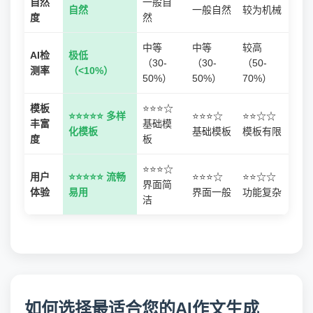
自然
一般自
自然
一般自然
较为机械
度
然
中等
中等
较高
AI检
极低
（30-
（30-
（50-
测率
（<10%）
50%）
50%）
70%）
模板
⭐⭐⭐☆
⭐⭐⭐⭐⭐ 多样
⭐⭐⭐☆
⭐⭐☆☆
丰富
基础模
化模板
基础模板
模板有限
度
板
⭐⭐⭐☆
用户
⭐⭐⭐⭐⭐ 流畅
⭐⭐⭐☆
⭐⭐☆☆
界面简
体验
易用
界面一般
功能复杂
洁
如何选择最适合您的AI作文生成