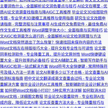
重率高吗？如何降低AI生成内容查重率 - 专业解析
英文论文润色
主要润色什么 - 全面解析论文润色要点与技巧
AI论文在哪里 - 优
质AI论文资源查找指南与降AIGC工具推荐
毕业论文3D绘图软件
专题 - 专业学术3D建模工具推荐与使用指南
研究生论文改题申
请指南 - 完整流程与注意事项
AI生成作文免费软件 - 最佳免费AI
作文生成工具推荐
Word调整字体大小：全面指南与实用技巧
论
文AIGC检测是怎么进行的 - 全面解析AI论文检测原理与方法
Word文档突然退出了怎么恢复？快速找回未保存内容的方法
Word文档左右排版技巧大全 - 提升文档专业性与可读性
论文雷
同率检测软件 - 专业降重工具，提升论文原创性
Word快捷键设
置大全 - 提升效率的必备技巧
论文AI辅助工具 - 智能写作助手与
降AIGC检测一站式解决方案
Word符号大全快捷键 - 常用特殊符
号及插入方法一览表
论文AI率要多少以下才合格 - 论文查重与AI
检测标准指南
把中文论文翻译成英文查重会过吗 - 专业论文降
重解决方案
做毕业设计的AI工具推荐 - 智能辅助毕业设计解决方
案
如何把Word文档缩小打印？5种实用方法详解
如何取消水印
Word文档 - 详细图文教程
毕业论文AI查重软件 - 专业检测AI生
成内容，降低论文AI率
论文反查重方法大全 - 专业降重技巧与