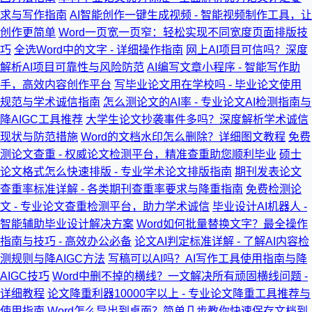
求与写作指南
AI智能创作一键生成视频 - 智能视频制作工具，让
创作更简单
Word一页宽一页窄：轻松实现不同宽度页面排版技
巧
全选Word中的文字 - 详细操作指南
网上AI项目可信吗？深度
解析AI项目可靠性与风险防范
AI编写文章小程序 - 智能写作助
手，高效内容创作平台
写毕业论文用在学校吗 - 毕业论文使用
规范与学术诚信指南
怎么测论文的AI率 - 专业论文AI检测指南与
降AIGC工具推荐
大学生论文抄袭事件多吗？深度解析学术诚信
现状与防范措施
Word的文档水印怎么删除？详细图文教程
免费
测论文查重 - 权威论文检测平台，精准查重助您顺利毕业
硕士
论文格式怎么快速排版 - 专业学术论文排版指南
期刊发表论文
查重率标准详解 - 各类期刊查重率要求与降重指南
免费检测论
文 - 专业论文查重检测平台，助力学术诚信
毕业设计AI机器人 -
智能辅助毕业设计解决方案
Word如何批量替换文字？最全操作
指南与技巧 - 高效办公必备
论文AI判定标准详解 - 了解AI内容检
测规则与降AIGC方法
写稿可以AI吗？AI写作工具使用指南与降
AIGC技巧
Word中删不掉的横线？一文解决所有顽固横线问题 -
详细教程
论文降重利器10000字以上 - 专业论文降重工具推荐与
使用指南
Word怎么导出到桌面？简单几步教你快速保存文档到