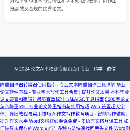
好地平衡AI技术的便利性和学术规范的要求，创作出
既高效又合规的优秀论文。
© 2024 论文AI率检测专题页面 | 专业 · 科学 · 诚信
降重翻译器转换器使用指南 - 专业文本降重翻译工具详解
毕业
论文软件下载 - 专业学术写作工具合集 | 提升论文质量
本科毕业
论文要查AI率吗？最新查重标准与降AIGC工具指南
5000字论文
怎么降重5% - 专业论文降重指南与实用技巧
Word设置超大字
体：详细教程与实用技巧
AI作文写作教育项目 - 智能写作辅助，
提升作文水平
Word文档在线翻译免费 - 多语言文档互译工具
如
何恢复未保存的Word文档？多种方法快速找回丢失文件
Word删