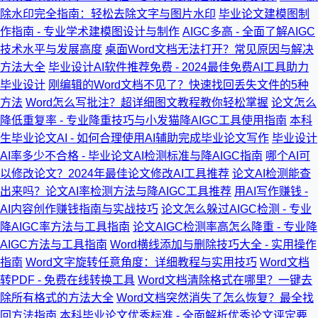
除水印完全指南：轻松去除文字与图片水印
毕业论文建模图制
作指南 - 专业学术建模图设计与制作
AIGC多高 - 全面了解AIGC
技术水平与发展高度
桌面Word文档无法打开？常见原因与解决
方法大全
毕业设计AI软件推荐免费 - 2024最佳免费AI工具助力
毕业设计
刚编辑的Word文档不见了？快速找回丢失文件的5种
方法
Word怎么写批注？超详细图文教程教你轻松掌握
论文怎么
降低重复率 - 专业降重技巧与小发猫降AIGC工具使用指南
本科
生毕业论文AI - 如何合理使用AI辅助完成毕业论文写作
毕业设计
AI率多少不合格 - 毕业论文AI检测标准与降AIGC指南
哪个AI可
以修改论文？2024年最佳论文修改AI工具推荐
论文AI检测能查
出来吗？论文AI率检测方法与降AIGC工具推荐
用AI写作赚钱 -
AI内容创作赚钱指南与实战技巧
论文怎么躲过AIGC检测 - 专业
降AIGC率方法与工具指南
论文AIGC检测率高怎么降重 - 专业降
AIGC方法与工具指南
Word横线添加与删除技巧大全 - 实用操作
指南
Word文字旋转任意角度：详细教程与实用技巧
Word文档
转PDF - 免费在线转换工具
Word文档清除格式在哪里？一键去
除所有格式的方法大全
Word文档突然消失了怎么恢复？最全找
回方法指南
本科毕业论文优秀标准 - 全面解析优秀论文评定要