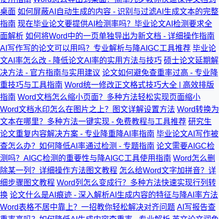
桌面
如何屏蔽AI自动生成的内容 - 识别与过滤AI生成文本的完整
指南
现在毕业论文要提供AI检测率吗？毕业论文AI检测要求全
面解析
如何将Word中的一页单独导出为新文档 - 详细操作指南
AI写作写的论文可以用吗？专业解析与降AIGC工具推荐
毕业论
文AI率怎么改 - 降低论文AI率的实用方法与技巧
硕士论文延期解
决方法 - 官方指南与实用建议
论文如何避免查重率过高 - 专业降
重技巧与工具指南
Word统一修改正文格式技巧大全 | 高效排版
指南
Word文档怎么缩小页面？多种方法轻松实现页面缩小
Word文档水印怎么在图片之上？图文详解设置方法
Word转换为
文本在哪里？多种方法一键实现 - 免费教程与工具推荐
研究生
论文重复内容解决方案 - 专业降重降AI率指南
毕业论文AI写作被
查怎么办？如何降低AI率通过检测 - 专题指南
论文需要AIGC检
测吗？AIGC检测的重要性与降AIGC工具使用指南
Word怎么删
除某一列？详细操作方法图文教程
怎么给Word文字加拼音？详
细步骤图文教程
Word列怎么变成行？多种方法快速实现行列转
换
论文什么是AI痕迹 - 深入解析AI生成内容的特征与降AI率方法
Word表格不居中靠上？一招教你轻松解决对齐问题
AI写报告查