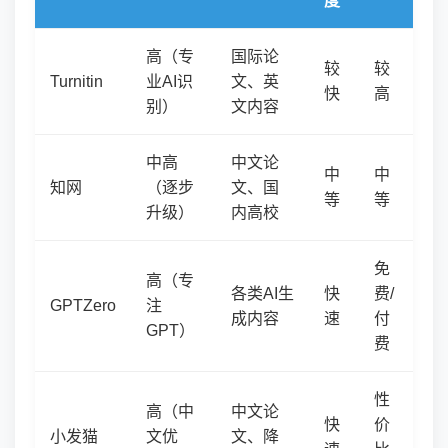
度
高（专
国际论
较
较
Turnitin
业AI识
文、英
快
高
别）
文内容
中高
中文论
中
中
知网
（逐步
文、国
等
等
升级）
内高校
免
高（专
各类AI生
快
费/
GPTZero
注
成内容
速
付
GPT）
费
性
高（中
中文论
快
价
小发猫
文优
文、降