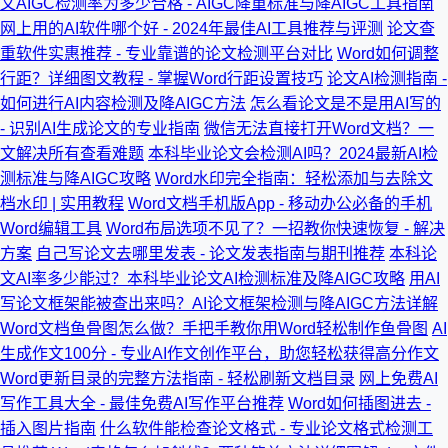
文AIGC检测率为多少合格 - AIGC降重标准与降AIGC工具指南
网上用的AI软件哪个好 - 2024年最佳AI工具推荐与评测
论文查
重软件实惠推荐 - 专业靠谱的论文检测平台对比
Word如何调整
行距？详细图文教程 - 掌握Word行距设置技巧
论文AI检测指南 -
如何进行AI内容检测及降AIGC方法
怎么看论文是不是用AI写的
- 识别AI生成论文的专业指南
微信无法直接打开Word文档？一
文解决所有查看难题
本科毕业论文会检测AI吗？2024最新AI检
测标准与降AIGC攻略
Word水印完全指南：轻松添加与去除文
档水印 | 实用教程
Word文档手机版App - 移动办公必备的手机
Word编辑工具
Word布局选项不见了？一招教你快速恢复 - 解决
方案
自己写论文去哪里发表 - 论文发表指南与期刊推荐
本科论
文AI率多少能过？本科毕业论文AI检测标准及降AIGC攻略
用AI
写论文框架能被查出来吗？AI论文框架检测与降AIGC方法详解
Word文档鱼骨图怎么做？手把手教你用Word轻松制作鱼骨图
AI
生成作文100分 - 专业AI作文创作平台，助您轻松获得高分作文
Word更新目录的完整方法指南 - 轻松刷新文档目录
网上免费AI
写作工具大全 - 最佳免费AI写作平台推荐
Word如何插图进去 -
插入图片指南
什么软件能检查论文格式 - 专业论文格式检测工