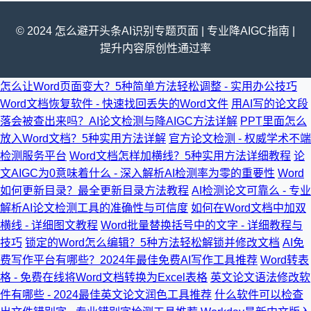
© 2024 怎么避开头条AI识别专题页面 | 专业降AIGC指南 |
提升内容原创性通过率
怎么让Word页面变大？5种简单方法轻松调整 - 实用办公技巧
Word文档恢复软件 - 快速找回丢失的Word文件
用AI写的论文段
落会被查出来吗？AI论文检测与降AIGC方法详解
PPT里面怎么
放入Word文档？5种实用方法详解
官方论文检测 - 权威学术不端
检测服务平台
Word文档怎样加横线？5种实用方法详细教程
论
文AIGC为0意味着什么 - 深入解析AI检测率为零的重要性
Word
如何更新目录？最全更新目录方法教程
AI检测论文可靠么 - 专业
解析AI论文检测工具的准确性与可信度
如何在Word文档中加双
横线 - 详细图文教程
Word批量替换括号中的文字 - 详细教程与
技巧
锁定的Word怎么编辑？5种方法轻松解锁并修改文档
AI免
费写作平台有哪些？2024年最佳免费AI写作工具推荐
Word转表
格 - 免费在线将Word文档转换为Excel表格
英文论文语法修改软
件有哪些 - 2024最佳英文论文润色工具推荐
什么软件可以检查