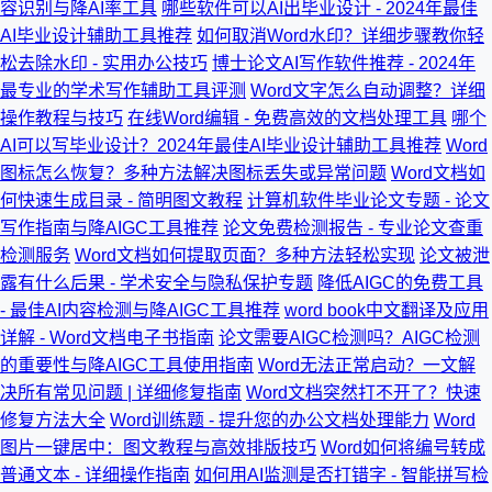
容识别与降AI率工具
哪些软件可以AI出毕业设计 - 2024年最佳
AI毕业设计辅助工具推荐
如何取消Word水印？详细步骤教你轻
松去除水印 - 实用办公技巧
博士论文AI写作软件推荐 - 2024年
最专业的学术写作辅助工具评测
Word文字怎么自动调整？详细
操作教程与技巧
在线Word编辑 - 免费高效的文档处理工具
哪个
AI可以写毕业设计？2024年最佳AI毕业设计辅助工具推荐
Word
图标怎么恢复？多种方法解决图标丢失或异常问题
Word文档如
何快速生成目录 - 简明图文教程
计算机软件毕业论文专题 - 论文
写作指南与降AIGC工具推荐
论文免费检测报告 - 专业论文查重
检测服务
Word文档如何提取页面？多种方法轻松实现
论文被泄
露有什么后果 - 学术安全与隐私保护专题
降低AIGC的免费工具
- 最佳AI内容检测与降AIGC工具推荐
word book中文翻译及应用
详解 - Word文档电子书指南
论文需要AIGC检测吗？AIGC检测
的重要性与降AIGC工具使用指南
Word无法正常启动？一文解
决所有常见问题 | 详细修复指南
Word文档突然打不开了？快速
修复方法大全
Word训练题 - 提升您的办公文档处理能力
Word
图片一键居中：图文教程与高效排版技巧
Word如何将编号转成
普通文本 - 详细操作指南
如何用AI监测是否打错字 - 智能拼写检