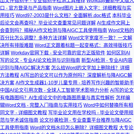
出文件错别字 - 专业错别字检测工具推荐
Workday最新中文版入
口 - 官方登录与产品指南
Word图片上嵌入文字：详细教程与实
用技巧
Word97-2003是什么文档？全面解析.doc格式
本科毕业
后论文会再查吗？毕业论文查重常见问题详解
AI生成作文网上
会查到吗？揭秘AI作文检测与降AIGC工具使用指南
Word文档的
百分比怎么调整？多种方法详解
Word文字宽度不一致？一文解
决所有排版难题
Word正文跟着标题一起变格式：高效排版技巧
详解
Workday官网下载 - 安全可靠的官方正版软件
如何区别AI
写的论文 - 专业AI论文检测与识别指南
新型AI检测 - 专业AI内容
识别与降AIGC解决方案
怎么给Word的文字加上删除线？详细
方法教程
AI写出的论文可以作为原创吗？深度解析与降AIGC解
决方案
AI作文生成器1-10岁儿童专用 - 培养写作兴趣的智能助手
中国AI论文引用次数 - 全球人工智能学术影响力分析
AI写的论文
有电路图吗？AI生成论文中的电路图质量与真实性解析
怎样编
辑Word文档 - 完整入门指南与实用技巧
Word中如何替换所有相
同文字 - 详细图文教程
写毕业论文用在学校吗 - 毕业论文使用规
范与学术诚信指南
论文抄袭检测 - 专业查重平台推荐与降AIGC
工具使用指南
Word的文档水印怎么删除？详细图文教程
大专论