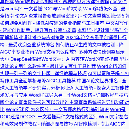
具推荐
Word表格怎么加斜线？两种简单方法详细图解
doc文件
是word吗？一文看懂DOC与Word的关系
Word斜线怎么画 - 最
全指南
论文AI查重报告要放到档案里吗 - 论文查重档案管理指南
如何避免AI创作 - 降低AI痕迹的专业指南与工具推荐
中文AI写作
- 智能创作助手，提升写作效率与质量
本科毕业设计难学吗？全
面解析毕业设计难点与应对策略
2024年论文查重平台销量排行
榜 - 最受欢迎查重系统排名
如何防止AI生成的文章被检测 - 降
AIGC率专业指南
Word文档怎么缩放？多种方法快速调整显示
大小
DeepSeek输出Word文档：AI内容转Word的完整指南
毕业
设计论文用什么软件写 - 最佳论文写作工具推荐
Word文档如何
实现一列一列的文字排版 - 详细教程与技巧
AI可以写稿子吗？AI
写作工具全面解析与降AIGC工具推荐
中国AI论文世界排名 - 全
球人工智能学术研究实力分析
网上AI人工智能 - 探索人工智能技
术发展与应用
Word样式导入另一个Word文档 - 详细教程与技巧
哪个论文查重软件报告可以导出？主流查重系统报告导出功能对
比
Word行和列怎么区分？一文看懂表格行列基础知识
Word是
DOC还是DOCX？一文看懂两种文档格式的区别
Word文字左右
移动效果制作教程 - 详细步骤与技巧
AI智能检测 - 专业AIGC内