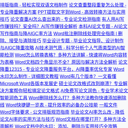
排版指南 - 轻松实现双语文档制作
论文查重整段重复怎么处理 -
专业降重解决方案
PPT提取文字到Word - 高效转换方法与实用
技巧
论文查重AI怎么查出来的 - 专业论文检测指南
有人用AI写
作赚钱吗？安全吗？AI写作赚钱全解析
本科AI论文专题 - AI论文
写作指南与降AIGC率方法
Word批注删除线处理完全指南 | 删
除、接受与清除技巧
毕业设计专题 - 毕业论文指导、设计制作
与AIGC降重攻略
AI技术测气质 - 科学分析个人气质类型的AI智
能检测
Word怎么转换表格？多种方法详解 - 快速将Word内容转
为表格
Word文档四个角显示不全？原因与解决方法全解析
论文
降重12315 - 专业论文降重服务平台，AI降重率优化专家
Word
水印怎么制作 - 详细图文教程
Word有几个版本？一文看懂
Microsoft Word各版本发展史
硕士论文改格式改到崩溃？专业解
决方案帮你轻松搞定论文格式
AI免费写论文润色 - 专业学术论文
智能润色工具
Word删除线怎么打？多种方法教你快速添加删除
线
Word快捷键一览表 - 提升效率的必备办公技能
一般文件
Word字体要求 - 公文排版规范指南
毕业论文AI率怎么改 - 降低
论文AI率的实用方法与技巧
Word文档在哪里打开？多种方法全
面解析
Word文档中的水印：添加、删除与实用技巧全攻略