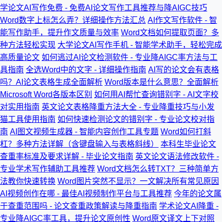
学论文AI写作免费 - 免费AI论文写作工具推荐与降AIGC技巧
Word数字上标怎么弄？详细操作方法汇总
AI作文写作软件 - 智
能写作助手，提升作文质量与效率
Word文档如何提取页面？多
种方法轻松实现
大学论文AI写作手机 - 智能学术助手，轻松完成
高质量论文
如何逃过AI论文检测软件 - 专业降AIGC率方法与工
具指南
全选Word中的文字 - 详细操作指南
AI写的论文会有表格
吗？AI论文表格生成全面解析
Word版本是什么意思？全面解析
Microsoft Word各版本区别
如何用AI帮忙查询错别字 - AI文字校
对实用指南
英文论文表格降重方法大全 - 专业降重技巧与小发
猫工具使用指南
如何快速检测论文的错别字 - 专业论文校对指
南
AI图文视频生成器 - 智能内容创作工具专题
Word如何打斜
杠？多种方法详解（含键盘输入与表格斜线）
本科生毕业论文
查重率标准及要求详解 - 毕业论文指南
英文论文语法修改软件 -
专业学术写作辅助工具推荐
Word文档怎么转TXT？三种简单方
法教你快速转换
Word图片突然不显示？一文解决所有常见原因
AI视频创作在哪 - 最佳AI视频制作平台与工具推荐
今年的论文属
于查重范围吗 - 论文查重政策解读与降重指南
学术论文AI降重 -
专业降AIGC率工具，提升论文原创性
Word原文译文上下对照