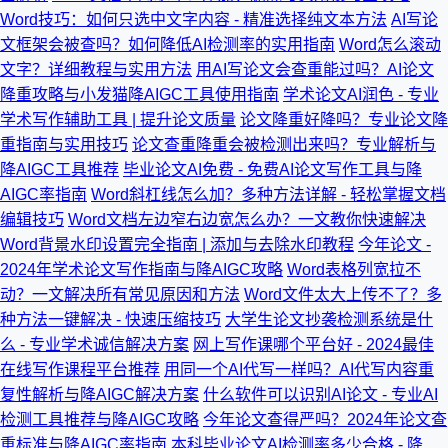
Word技巧：如何只选中文字内容 - 精准选择纯文本方法
AI写论
文框架会被查吗？如何降低AI检测率的实用指南
Word怎么滚动
文字？详细教程与实用方法
用AI写论文会查重能过吗？AI论文
降重攻略与小发猫降AIGC工具使用指南
学术论文AI润色 - 专业
学术写作辅助工具 | 提升论文质量
论文降重好降吗？专业论文降
重指南与实用技巧
论文查重降重会被检测出来吗？专业解析与
降AIGC工具推荐
毕业论文AI免费 - 免费AI论文写作工具与降
AIGC率指南
Word斜杠线怎么加？多种方法详解 - 轻松掌握文档
编辑技巧
Word文档左边窄右边宽怎么办？一文教你快速解决
Word背景水印设置完全指南 | 添加与去除水印教程
今年论文 -
2024年学术论文写作指南与降AIGC攻略
Word表格列宽拉不
动？一文解决所有常见原因和方法
Word文件太大上传不了？多
种方法一键解决 - 快速压缩技巧
大学生论文抄袭检测系统是什
么 - 专业学术诚信解决方案
网上写作课哪个平台好 - 2024最佳
在线写作课程平台推荐
用同一个AI代写一样吗？AI代写内容重
复性解析与降AIGC解决方案
什么软件可以识别AI论文 - 专业AI
检测工具推荐与降AIGC攻略
今年论文查得严吗？2024年论文查
重标准与降AIGC率指南
本科毕业论文AI检测率多少合格 - 降