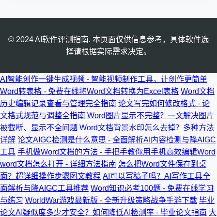
© 2024 AI软件评测指南. 本页面仅供信息参考，具体软件选
择请根据实际需求决定。
AI智能创作一键生成视频 - 智能视频制作工具，让创作更简单
Word转表格 - 免费在线将Word文档转换为Excel表格
Word文档
历史编辑记录查看与管理完全指南
论文写完如何修改格式 - 论
文格式规范与调整全指南
Word图片显示不完整？一文解决图片
被截断、显示不全问题
Word文档背景水印怎么去掉？多种方法
详解
论文AIGC检测是什么意思 - 全面解析AI内容检测与降AIGC
工具
手机做Word文档的方法 - 手把手教你用手机高效编辑Word
word文档怎么打开 - 详细方法指南
怎么把Word文件保存到桌
面？超详细操作步骤图文教程
AI可以写稿子吗？AI写作工具全
面解析与降AIGC工具推荐
Word知识必考100题 - 免费在线学习
与练习
WorldWar游戏最新版 - 全新升级策略战争手游下载
毕业
论文AI疑似度多少才安全？如何降低AI检测率 - 毕业论文指南
大