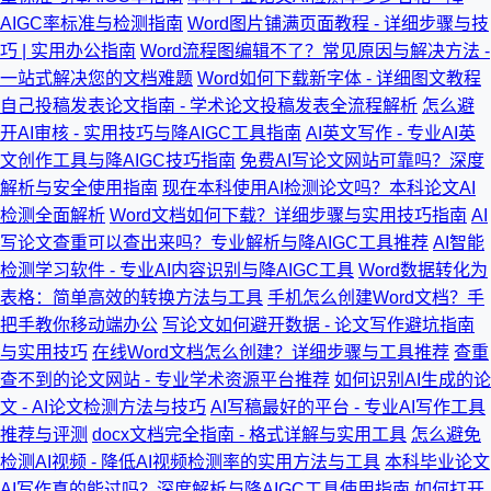
AIGC率标准与检测指南
Word图片铺满页面教程 - 详细步骤与技
巧 | 实用办公指南
Word流程图编辑不了？常见原因与解决方法 -
一站式解决您的文档难题
Word如何下载新字体 - 详细图文教程
自己投稿发表论文指南 - 学术论文投稿发表全流程解析
怎么避
开AI审核 - 实用技巧与降AIGC工具指南
AI英文写作 - 专业AI英
文创作工具与降AIGC技巧指南
免费AI写论文网站可靠吗？深度
解析与安全使用指南
现在本科使用AI检测论文吗？本科论文AI
检测全面解析
Word文档如何下载？详细步骤与实用技巧指南
AI
写论文查重可以查出来吗？专业解析与降AIGC工具推荐
AI智能
检测学习软件 - 专业AI内容识别与降AIGC工具
Word数据转化为
表格：简单高效的转换方法与工具
手机怎么创建Word文档？手
把手教你移动端办公
写论文如何避开数据 - 论文写作避坑指南
与实用技巧
在线Word文档怎么创建？详细步骤与工具推荐
查重
查不到的论文网站 - 专业学术资源平台推荐
如何识别AI生成的论
文 - AI论文检测方法与技巧
AI写稿最好的平台 - 专业AI写作工具
推荐与评测
docx文档完全指南 - 格式详解与实用工具
怎么避免
检测AI视频 - 降低AI视频检测率的实用方法与工具
本科毕业论文
AI写作真的能过吗？深度解析与降AIGC工具使用指南
如何打开