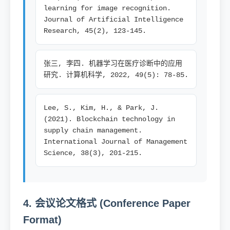
learning for image recognition.
Journal of Artificial Intelligence
Research, 45(2), 123-145.
张三, 李四. 机器学习在医疗诊断中的应用
研究. 计算机科学, 2022, 49(5): 78-85.
Lee, S., Kim, H., & Park, J.
(2021). Blockchain technology in
supply chain management.
International Journal of Management
Science, 38(3), 201-215.
4. 会议论文格式 (Conference Paper
Format)