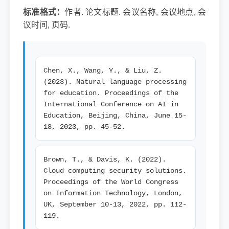
标准格式：
作者. 论文标题. 会议名称, 会议地点, 会
议时间, 页码.
Chen, X., Wang, Y., & Liu, Z.
(2023). Natural language processing
for education. Proceedings of the
International Conference on AI in
Education, Beijing, China, June 15-
18, 2023, pp. 45-52.
Brown, T., & Davis, K. (2022).
Cloud computing security solutions.
Proceedings of the World Congress
on Information Technology, London,
UK, September 10-13, 2022, pp. 112-
119.