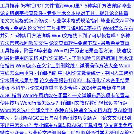
工具推荐
怎样把PDF文件插到Word里？5种实用方法详解
毕业
论文错别字检查软件 - 专业学术文本校对工具，提升论文质量
论文文献格式怎么修改 - 专业学术格式规范指南
毕业论文AI写作
免费 - 免费AI论文写作工具推荐与降AIGC率技巧
Word怎么左右
并列？5种实用方法详解
Word文档找不到了可以恢复吗？多种
方法帮您找回丢失文件
论文查重软件免费下载 - 最新免费查重
工具推荐，降重AI率必备
Word打开历史记录查看方法 - 快速找
回最近使用的文档
AI写论文被抓 - 了解风险与防范措施 | 学术诚
信指南
Word怎么在文字上划删除线？详细操作方法大全
Word
直线怎么画垂直 - 详细指南
中国AI论文数量统计 - 中国人工智能
学术研究成果专题
论文查重报告打印单 - 标准化学术查重结果
模板
本科毕业论文AI查重率多少合格 - 2024年最新标准与降
AIGC指南
Word布局功能在哪里？一文详解布局选项卡位置与
使用技巧
Word行高怎么调？详细图文教程教你轻松设置行距
Word怎么选中全部文字？多种方法快速全选文档内容
反AI检测
学习 - 专业降AIGC工具与AI率降低技巧专题
AI写论文文献识别
不出来怎么办？专业解决方案与降AIGC工具推荐
论文查重免费
微信公众号 - 专业论文检测服务，助您顺利通过学术检测
AI编写