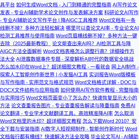
具平台
如何生成Word文档 - 入门到精通的完整指南
AI写作论文
发表 - 专业AI辅助学术论文创作与发表解决方案
科研论文AI写作
- 专业AI辅助论文写作平台 | 降AIGC工具推荐
Word文档有一条
线删不掉？多种方法轻松解决
哪里可以查论文AI率 - 专业论文AI
检测工具推荐与使用指南
Word页眉横线删不掉？多种方法一键
去除（2025最新教程）
论文能查出来AI吗？AI检测工具与降
AIGC方法全面解析
Word文档表格怎么调整行高？详细操作方
法大全
AI泄露数据事件专题 - 深度解析AI时代的数据安全挑战
怎么加水印在Word上？超详细图文教程 - 一看就会
网上AI制作 -
探索人工智能创作新世界 | 小发猫AI工具
实训报告Word版模板
与写作指南 - 实用范文与格式规范
Word文档格式详解 - DOC与
DOCX文件结构与应用指南
如何使用AI写作软件教程 - 完整指南
与实用技巧
Word文档页面变小了怎么办？快速恢复显示大小的
方法
论文查重报告图片 - 专业查重报告解读与降重指南
免费AI
论文翻译 - 专业学术文献翻译工具，高效精准降AI率
怎么取消
Word文档里的水印？超详细图文教程
怎么下载Word 2010？安
全下载与安装指南
AI数字人短视频制作 - 智能创作新时代
Word
文档每行都有横线？快速解决方法全攻略
毕业论文写AI - AI辅助