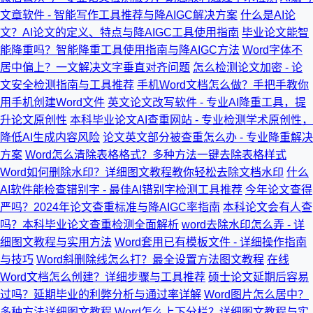
文章软件 - 智能写作工具推荐与降AIGC解决方案
什么是AI论
文？AI论文的定义、特点与降AIGC工具使用指南
毕业论文能智
能降重吗？智能降重工具使用指南与降AIGC方法
Word字体不
居中偏上？一文解决文字垂直对齐问题
怎么检测论文加密 - 论
文安全检测指南与工具推荐
手机Word文档怎么做？手把手教你
用手机创建Word文件
英文论文改写软件 - 专业AI降重工具，提
升论文原创性
本科毕业论文AI查重网站 - 专业检测学术原创性，
降低AI生成内容风险
论文英文部分被查重怎么办 - 专业降重解决
方案
Word怎么清除表格格式？多种方法一键去除表格样式
Word如何删除水印？详细图文教程教你轻松去除文档水印
什么
AI软件能检查错别字 - 最佳AI错别字检测工具推荐
今年论文查得
严吗？2024年论文查重标准与降AIGC率指南
本科论文会有人查
吗？本科毕业论文查重检测全面解析
word去除水印怎么弄 - 详
细图文教程与实用方法
Word套用已有模板文件 - 详细操作指南
与技巧
Word斜删除线怎么打？最全设置方法图文教程
在线
Word文档怎么创建？详细步骤与工具推荐
硕士论文延期后容易
过吗？延期毕业的利弊分析与通过率详解
Word图片怎么居中？
多种方法详细图文教程
Word怎么上下分栏？详细图文教程与实