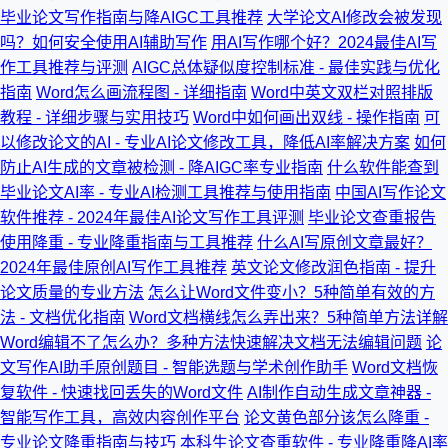
毕业论文写作指南与降AIGC工具推荐
大学论文AI修改会被发现
吗？如何安全使用AI辅助写作
用AI写作哪个好？2024最佳AI写
作工具推荐与评测
AIGC总体疑似度控制标准 - 最佳实践与优化
指南
Word怎么画流程图 - 详细指南
Word中英文双栏对照排版
教程 - 详细步骤与实用技巧
Word中如何画出双线 - 操作指南
可
以修改论文的AI - 专业AI论文修改工具，降低AI率解决方案
如何
防止AI生成的文章被检测 - 降AIGC率专业指南
什么软件能查到
毕业论文AI率 - 专业AI检测工具推荐与使用指南
中国AI写作论文
软件推荐 - 2024年最佳AI论文写作工具评测
毕业论文查重报告
使用降重 - 专业降重指南与工具推荐
什么AI写原创文章最好？
2024年最佳原创AI写作工具推荐
英文论文修改润色指南 - 提升
论文质量的专业方法
怎么让Word文件变小？5种简单有效的方
法 - 文档优化指南
Word文档横线怎么弄出来？5种简单方法详解
Word编辑不了怎么办？多种方法快速解决文档无法编辑问题
论
文写作AI助手原创题目 - 智能选题与学术创作助手
Word文档恢
复软件 - 快速找回丢失的Word文件
AI制作自动生成文章神器 -
智能写作工具，高效内容创作平台
论文黄色部分该怎么降重 -
专业论文降重指南与技巧
本科生论文查重软件 - 专业降重降AI率