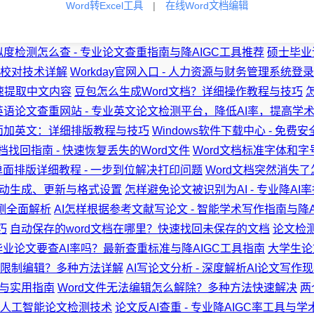
Word转Excel工具
|
在线Word文档编辑
度检测怎么查 - 专业论文查重指南与降AIGC工具推荐
硕士毕业
本校对技术详解
Workday官网入口 - 人力资源与财务管理系统登
速提取中文内容
豆包怎么生成Word文档？详细操作教程与技巧
英语论文查重网站 - 专业英文论文检测平台，降低AI率，提高学
下面加英文：详细排版教程与技巧
Windows软件下载中心 - 免
文档找回指南 - 快速恢复丢失的Word文件
Word文档标准字体和字
单面排版详细教程 - 一步到位解决打印问题
Word文档突然消失
 自动生成、更新与格式设置
怎样避免论文被识别为AI - 专业降A
测全面解析
AI怎样根据参考文献写论文 - 智能学术写作指南与降A
巧
自动保存的word文档在哪里？快速找回未保存的文档
论文检
业论文要查AI率吗？最新查重标准与降AIGC工具指南
大学生论
的限制编辑？多种方法详解
AI写论文分析 - 深度解析AI论文写作
范与实用指南
Word文件无法编辑怎么解除？多种方法快速解决
两
了解人工智能论文检测技术
论文反AI查重 - 专业降AIGC率工具与