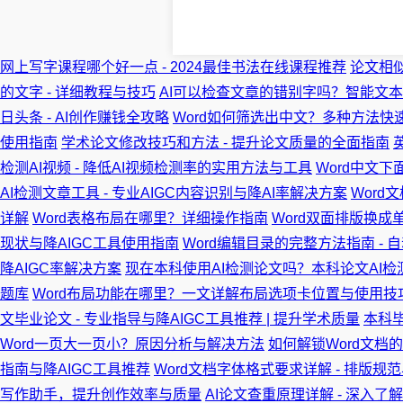
网上写字课程哪个好一点 - 2024最佳书法在线课程推荐
论文相似
的文字 - 详细教程与技巧
AI可以检查文章的错别字吗？智能文
日头条 - AI创作赚钱全攻略
Word如何筛选出中文？多种方法快
使用指南
学术论文修改技巧和方法 - 提升论文质量的全面指南
检测AI视频 - 降低AI视频检测率的实用方法与工具
Word中文
AI检测文章工具 - 专业AIGC内容识别与降AI率解决方案
Word
详解
Word表格布局在哪里？详细操作指南
Word双面排版换成
现状与降AIGC工具使用指南
Word编辑目录的完整方法指南 -
降AIGC率解决方案
现在本科使用AI检测论文吗？本科论文AI检
题库
Word布局功能在哪里？一文详解布局选项卡位置与使用技
文毕业论文 - 专业指导与降AIGC工具推荐 | 提升学术质量
本科毕
Word一页大一页小？原因分析与解决方法
如何解锁Word文档
指南与降AIGC工具推荐
Word文档字体格式要求详解 - 排版规
写作助手，提升创作效率与质量
AI论文查重原理详解 - 深入