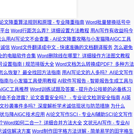
论文降重算法规则和原理 - 专业降重指南
Word批量替换括号中
录平台
Word行距怎么弄？详细设置方法教程
用AI写作有收益吗今
怎么用AI写论文不会查重 - AI论文降重攻略与小发猫降AIGC工具
术诚信
Word文件翻译成中文 - 快速准确的文档翻译服务
怎么避免
费安全的电脑软件合集
Word删除线在哪里？详细操作方法图文教程
号设置指南 | 规范排版大全
Word文档怎么转换成PDF？多种方法
了怎么恢复？最全找回方法指南
用AI写论文的人多吗？AI论文写作
I率指南与小发猫工具使用教程
AI软件写报告 - 智能报告生成工具与
IGC工具推荐
Word训练试题及答案 - 提升办公技能的必备练习
测会不会泄露？论文查重安全吗？ - 专业论文检测安全指南
AI英
文抄袭事件多吗？深度解析学术诚信现状与防范措施
为什么
现状与降AIGC技术应用
AI论文写作SCI - 专业AI辅助SCI论文写作
个Word如何二合一？详细合并方法大全
文状元AI写作 - 专业AI
学术诚信解决方案
Word制作田字格方法详解 - 简单易学的田字格生