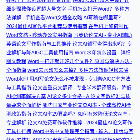
在哪里？常见云存储位置详解
Word怎么打超大字体？详
细步骤教你设置超大号文字
手机怎么打开Word？多种方
法详解 - 手机查看Word文档全攻略
AI写稿在哪里写？
2024最佳AI写作平台推荐与使用指南
在手机上如何制作
Word文档 - 移动办公实用指南
写英语论文AI - 专业AI辅助
英语论文写作指南与工具推荐
论文AI辅写查得出来吗？专
业解析与降AIGC工具使用指南
Word水印怎么设置 - 详细
图文教程
Word一打开就开好几个文件？原因与解决方法 -
全面指南
word去水印怎么去掉？多种方法教你轻松去除
Word水印
用AI写论文怎么不被发现 - 专业降AIGC率方法
与工具指南
论文查重英文翻译 - 专业学术翻译服务，降低
AI检测率解决方案
AI论文多少合格 - AI论文字数标准与质
量要求全面解析
哪些国家毕业论文查AI率 - 全球高校AI检
测政策指南
论文AI率29算高吗？如何有效降低论文AI率 -
专业解析
论文AI免费写作软件推荐 - 2024最佳AI论文写作
工具排行榜
Word中的中文处理完全指南 - 输入、排版与字