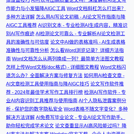
体设置技巧
AI可以写出高质量论文吗？深度解析AI论文写
作能力与小发猫降AIGC工具
Word文档斜杠怎么打出来？
多种方法详解
怎么用AI写论文初稿 - AI论文写作指南与降
AIGC工具推荐
AI识别文本 - 专业检测AI生成内容，精准识
别AI写作痕迹
AI检测论文可靠么 - 专业解析AI论文检测工
具的准确性与可信度
论文中AI做的表格准吗 - AI生成表格
准确性与可靠性分析
怎么看Word浏览记录？详细方法指
南
Word文档怎么从两列换成一列？最简单方法图文教程
怎样上传Word文档(doc格式) - 详细图文教程
Word文档闪
退怎么办？全面解决方案与修复方法
如何用AI检查文章 -
AI文章检测工具使用指南与降AIGC技巧
论文写作软件推
荐 - 2024年最佳学术写作工具排行榜
检测AI写作软件 - 专
业AI内容识别工具推荐与使用指南
AI个人隐私泄露案例分
析 - 保护您的数字隐私安全
Word表格不随文字变化？多种
解决方法详解
AI免费写毕业论文 - 专业AI论文写作助手，
助你轻松完成学术论文
论文查重显示AI高风险能过吗？降