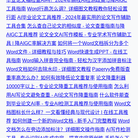
毕业论文抽检查AI吗？2024年高校AI检测政策与降AIGC
工具指南
Word行高怎么调？详细图文教程教你轻松设置
行距
AI毕业论文工具推荐 - 2024年最实用的论文写作辅助
工具合集
怎么查自己论文的相似度 - 论文查重指南与降
AIGC工具推荐
论文全文AI写作模板 - 专业学术写作辅助工
具 | 降AIGC率解决方案
如何将一个Word文档拆分为多个
Word文件 - 详细教程与技巧
Word快速生成PPT - 在线工
具指南
Word输入拼音完全指南 - 轻松为汉字添加拼音标注
Word文档如何去除水印 - 详细图文教程
Paperyy免费版查
重率高怎么办？如何有效降低论文重复率
论文降重利器
10000字以上 - 专业论文降重工具推荐与使用指南
怎么利
用AI写论文避免查重 - AI论文写作降重指南
什么软件能查
到毕业论文AI率 - 专业AI检测工具推荐与使用指南
Word文
档图标长什么样？一文看懂经典与现代设计 | 在线工具推
荐
如何创建一个新的Word文档 - 新手入门完整教程
Word
文档怎么在旁边添加标注？详细图文操作指南
AI写作检测