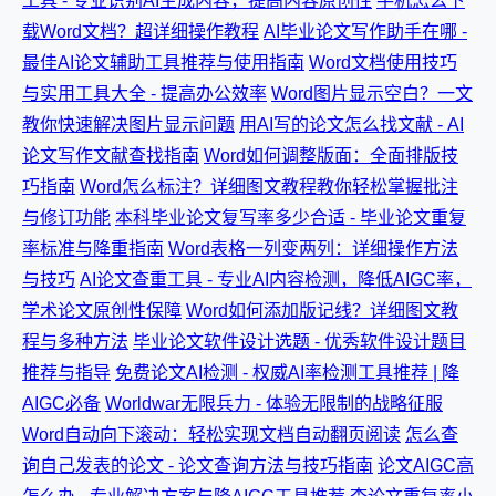
工具 - 专业识别AI生成内容，提高内容原创性
手机怎么下
载Word文档？超详细操作教程
AI毕业论文写作助手在哪 -
最佳AI论文辅助工具推荐与使用指南
Word文档使用技巧
与实用工具大全 - 提高办公效率
Word图片显示空白？一文
教你快速解决图片显示问题
用AI写的论文怎么找文献 - AI
论文写作文献查找指南
Word如何调整版面：全面排版技
巧指南
Word怎么标注？详细图文教程教你轻松掌握批注
与修订功能
本科毕业论文复写率多少合适 - 毕业论文重复
率标准与降重指南
Word表格一列变两列：详细操作方法
与技巧
AI论文查重工具 - 专业AI内容检测，降低AIGC率，
学术论文原创性保障
Word如何添加版记线？详细图文教
程与多种方法
毕业论文软件设计选题 - 优秀软件设计题目
推荐与指导
免费论文AI检测 - 权威AI率检测工具推荐 | 降
AIGC必备
Worldwar无限兵力 - 体验无限制的战略征服
Word自动向下滚动：轻松实现文档自动翻页阅读
怎么查
询自己发表的论文 - 论文查询方法与技巧指南
论文AIGC高