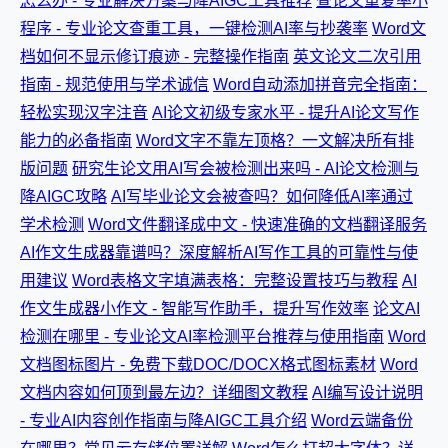
怎么办 - 专业解决方案与降AIGC工具推荐
查论文重复率小
程序 - 专业论文查重工具，一键检测AI率与抄袭率
Word文
档如何不显示修订痕迹 - 完整操作指南
英文论文二次引用
指南 - 规范使用与学术诚信
Word自动添加拼音完全指南：
轻松实现汉字注音
AI论文初级专家水平 - 提升AI论文写作
能力的必备指南
Word文字不靠左顶格？一文解决所有排
版问题
研究生论文用AI写会被检测出来吗 - AI论文检测与
降AIGC攻略
AI写毕业论文会被查吗？如何降低AI率通过
学术检测
Word文件翻译成中文 - 快速准确的文档翻译服务
AI作文生成器靠谱吗？深度解析AI写作工具的可靠性与使
用建议
Word表格文字填满表格：完整设置技巧与教程
AI
作文生成器小作文 - 智能写作助手，提升写作效率
论文AI
检测在哪里 - 专业论文AI率检测平台推荐与使用指南
Word
文档图标图片 - 免费下载DOC/DOCX格式图标素材
Word
文档内容如何顶到最左边？详细图文教程
AI编写设计说明
- 专业AI内容创作指南与降AIGC工具介绍
Word云端备份