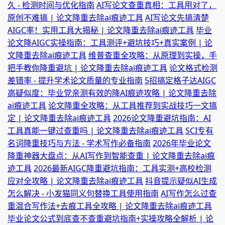
久 - 检测时间与优化指南
AI写论文查重真相：工具用对了，
原创不难搞 | 论文降重去除ai痕迹工具
AI写论文先搞清楚
AIGC率！实用工具大揭秘 | 论文降重去除ai痕迹工具
毕业
论文降AIGC实操指南：工具测评+避坑技巧+真实案例 | 论
文降重去除ai痕迹工具
维普查重全攻略：从原理到实操，手
把手教你降重避坑 | 论文降重去除ai痕迹工具
论文格式检测
差错率 - 提升学术论文质量的专业指南
5招搞定格子达AIGC
高疑似度：毕业党亲测有效的降AI痕迹攻略 | 论文降重去除
ai痕迹工具
论文降重全攻略：从工具推荐到实战技巧一文搞
定 | 论文降重去除ai痕迹工具
2026论文降重避坑指南：AI
工具真能一键过查重吗 | 论文降重去除ai痕迹工具
SCI专有
名词降重技巧与方法 - 学术写作必备指南
2026年毕业论文
降重神器大盘点：从AI写作到智能查重 | 论文降重去除ai痕
迹工具
2026最新AIGC降重避坑指南：工具实测+高校检测
应对全攻略 | 论文降重去除ai痕迹工具
抖音提示疑似AI生成
怎么解决 - 小发猫同义句替换工具使用指南
AI写作怎么过查
重混合写作法+去痕工具全攻略 | 论文降重去除ai痕迹工具
毕业论文公式到底查不查重避坑指南+实操攻略全解析 | 论