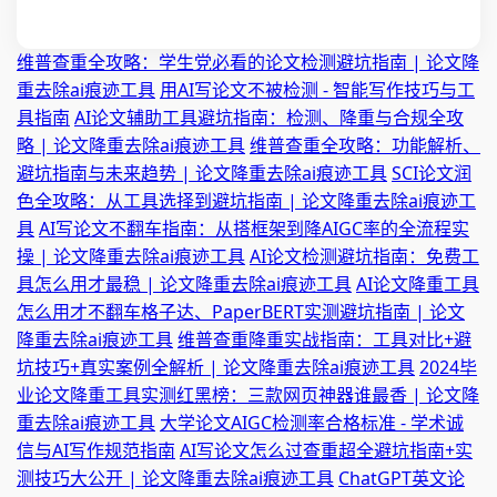
维普查重全攻略：学生党必看的论文检测避坑指南 | 论文降
重去除ai痕迹工具
用AI写论文不被检测 - 智能写作技巧与工
具指南
AI论文辅助工具避坑指南：检测、降重与合规全攻
略 | 论文降重去除ai痕迹工具
维普查重全攻略：功能解析、
避坑指南与未来趋势 | 论文降重去除ai痕迹工具
SCI论文润
色全攻略：从工具选择到避坑指南 | 论文降重去除ai痕迹工
具
AI写论文不翻车指南：从搭框架到降AIGC率的全流程实
操 | 论文降重去除ai痕迹工具
AI论文检测避坑指南：免费工
具怎么用才最稳 | 论文降重去除ai痕迹工具
AI论文降重工具
怎么用才不翻车格子达、PaperBERT实测避坑指南 | 论文
降重去除ai痕迹工具
维普查重降重实战指南：工具对比+避
坑技巧+真实案例全解析 | 论文降重去除ai痕迹工具
2024毕
业论文降重工具实测红黑榜：三款网页神器谁最香 | 论文降
重去除ai痕迹工具
大学论文AIGC检测率合格标准 - 学术诚
信与AI写作规范指南
AI写论文怎么过查重超全避坑指南+实
测技巧大公开 | 论文降重去除ai痕迹工具
ChatGPT英文论