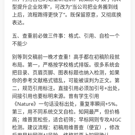
型提升企业效率”，可改为“当公司把业务搬到线
上后，流程跑得更快了”。既保留原意，又彻底换
表达。
五、查重前必做三件事：格式、引用、自检一个
不能少
别等到交稿前一晚才查重！高手都在初稿阶段就
布局。第一，严格按学校格式排版。很多系统会
把目录、页眉页脚、图表标题也纳入检测，如果
你的参考文献格式错乱，可能被误判为正文。第
二，规范引用标注。直接引用必须加引号+出处，
间接引用也要标明来源。曾有学生引用
《Nature》一句话没标出处，重复率瞬间+5%。
第三，用不同系统交叉自检。知网最严，但价格
高；维普宽松些，适合初筛；早标网则专攻AIGC
检测。建议流程：初稿用维普查（便宜），修改