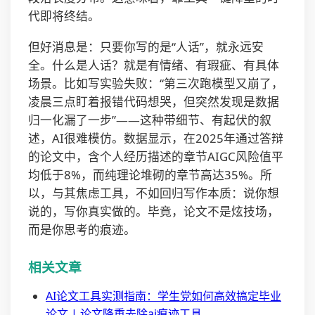
代即将终结。
但好消息是：只要你写的是“人话”，就永远安
全。什么是人话？就是有情绪、有瑕疵、有具体
场景。比如写实验失败：“第三次跑模型又崩了，
凌晨三点盯着报错代码想哭，但突然发现是数据
归一化漏了一步”——这种带细节、有起伏的叙
述，AI很难模仿。数据显示，在2025年通过答辩
的论文中，含个人经历描述的章节AIGC风险值平
均低于8%，而纯理论堆砌的章节高达35%。所
以，与其焦虑工具，不如回归写作本质：说你想
说的，写你真实做的。毕竟，论文不是炫技场，
而是你思考的痕迹。
相关文章
AI论文工具实测指南：学生党如何高效搞定毕业
论文 | 论文降重去除ai痕迹工具