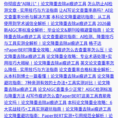
你彻底去“AI味儿” | 论文降重去除ai痕迹工具
怎么防止AI检
测文章 - 实用技巧与方法指南
让AI写论文查重率高吗？AI论
文查重率分析与解决方案
本科论文降重避坑指南：从工具
使用到学术诚信全解析 | 论文降重去除ai痕迹工具
2026最
新AIGC率标准全解析：毕业论文&期刊投稿避雷指南 | 论文
降重去除ai痕迹工具
论文查重避坑指南：AI检测、降重技巧
与工具实测全解析 | 论文降重去除ai痕迹工具
格子达
+PaperBERT降重全攻略：AI痕迹怎么去查重率怎么压 | 论
文降重去除ai痕迹工具
论文降重全攻略：专业术语处理+实
用技巧大揭秘 | 论文降重去除ai痕迹工具
英文论文查重率怎
么降低 - 实用技巧与方法指南
论文查重率合格标准全解析：
从本科到博士一篇看懂 | 论文降重去除ai痕迹工具
论文降重
避坑指南：7种亲测有效的土办法+工具实测对比 | 论文降
重去除ai痕迹工具
论文AIGC查重多少正常？AIGC检测标准
与降重方法
AI写作痕迹怎么查PaperBERT这类工具真能救
论文吗 | 论文降重去除ai痕迹工具
本科论文降重全攻略：6
大实战技巧+工具实测避坑指南 | 论文降重去除ai痕迹工具
论文降重避坑指南：PaperBERT实测+引用规范全解析 | 论