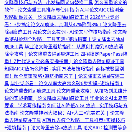
文降重技巧与方法 - 小发猫同义句替换工具
怎么查重论文的
软件 - 论文查重工具推荐与使用指南
AI写论文AIGC检测全
攻略助你过关 | 论文降重去除ai痕迹工具
2026毕业党必
看：3步搞定论文AI痕迹，亲测从47%降到8% | 论文降重去
除ai痕迹工具
AI论文怎么提词 - AI论文写作技巧指南
论文降
重避AI检测全攻略：工具实测+避坑指南 | 论文降重去除ai
痕迹工具
毕业论文降重避坑指南：从原创打磨到AI痕迹消
除全攻略 | 论文降重去除ai痕迹工具
四招搞定PaperPass降
重！Z世代论文党必备实操指南 | 论文降重去除ai痕迹工具
知网AIGC值怎么降低 - 实用方法与技巧指南
商标被驳回别
慌！超全复审攻略+避坑指南来了 | 论文降重去除ai痕迹工
具
毕业党必看：论文AI率太高怎么破6步实操+避坑指南 |
论文降重去除ai痕迹工具
论文降重全攻略：从技巧到思维升
级的实战指南 | 论文降重去除ai痕迹工具
毕业论文AI重复率
要求 - 学术写作指南
如何让AI降低AIGC痕迹 - 实用技巧与方
法指南
论文降重神器大揭秘：AI+人工=完美过关 | 论文降
重去除ai痕迹工具
AI写作去痕全攻略：工具推荐+实操技巧
+避坑指南 | 论文降重去除ai痕迹工具
论文AIGC检测要等多