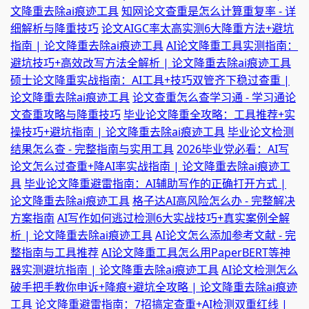
文降重去除ai痕迹工具
知网论文查重是怎么计算重复率 - 详
细解析与降重技巧
论文AIGC率太高实测6大降重方法+避坑
指南 | 论文降重去除ai痕迹工具
AI论文降重工具实测指南：
避坑技巧+高效改写方法全解析 | 论文降重去除ai痕迹工具
硕士论文降重实战指南：AI工具+技巧双管齐下稳过查重 |
论文降重去除ai痕迹工具
论文查重怎么查学习通 - 学习通论
文查重攻略与降重技巧
毕业论文降重全攻略：工具推荐+实
操技巧+避坑指南 | 论文降重去除ai痕迹工具
毕业论文检测
结果怎么查 - 完整指南与实用工具
2026毕业党必看：AI写
论文怎么过查重+降AI率实战指南 | 论文降重去除ai痕迹工
具
毕业论文降重避雷指南：AI辅助写作的正确打开方式 |
论文降重去除ai痕迹工具
格子达AI高风险怎么办 - 完整解决
方案指南
AI写作如何逃过检测6大实战技巧+真实案例全解
析 | 论文降重去除ai痕迹工具
AI论文怎么添加参考文献 - 完
整指南与工具推荐
AI论文降重工具怎么用PaperBERT等神
器实测避坑指南 | 论文降重去除ai痕迹工具
AI论文检测怎么
破手把手教你申诉+降痕+避坑全攻略 | 论文降重去除ai痕迹
工具
论文降重避雷指南：7招搞定查重+AI检测双重红线 |