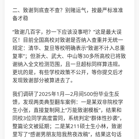
二、致谢到底查不查？别赌运气，按最严标准准
备才稳
“致谢几百字，抄一下应该没事吧？”这是最大误
区！目前全国高校对致谢是否纳入查重并无统一
规定：清华、复旦等校明确表示“致谢不计入总重
复率”；但浙大、武大、中山等30多所高校已将致
谢纳入全文检测范围，且一旦超标同样算违规。
更坑的是，有些学校政策不公开，等你提交后才
发现致谢部分被算进去了。
我们调研了2025年1月—2月间500份毕业生反
馈，发现两类典型翻车案例：一是某双非院校学
生小张，直接复制网上“万能致谢模板”，结果和
同校3位同学高度雷同，系统判定“群体性抄袭”，
整篇论文被延期；二是某211硕士生小林，致谢
里写了“感谢男朋友陪我熬夜改稿”，结果这句话