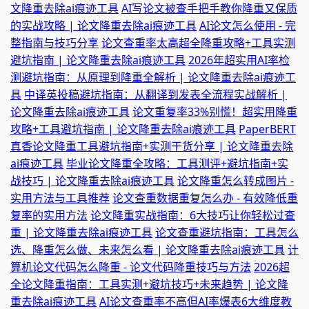
文降重去除ai痕迹工具
AI写论文被查手把手教你降重又保质
的实战攻略 | 论文降重去除ai痕迹工具
AI论文怎么使用 - 完
整指南与技巧分享
论文查重率太高超全降重攻略+工具实测
避坑指南 | 论文降重去除ai痕迹工具
2026年超实用AI率检
测避坑指南：从原理到降重全解析 | 论文降重去除ai痕迹工
具
中译英投稿避坑指南：从翻译到发表全流程实战解析 |
论文降重去除ai痕迹工具
论文重复率33%别慌！超实用降重
攻略+工具避坑指南 | 论文降重去除ai痕迹工具
PaperBERT
真香论文降重工具避坑指南+实测干货分享 | 论文降重去除
ai痕迹工具
毕业论文降重全攻略：工具测评+避坑指南+实
战技巧 | 论文降重去除ai痕迹工具
论文降重怎么转成图片 -
实用方法与工具推荐
论文查重数据重复怎么办 - 有效降低重
复率的实用方法
论文降重实战指南：6大技巧让你轻松过查
重 | 论文降重去除ai痕迹工具
论文查重避坑指南：工具怎么
选、降重怎么做、未来怎么看 | 论文降重去除ai痕迹工具
计
算机论文代码怎么降重 - 论文代码降重技巧与方法
2026超
全论文降重指南：工具实测+避坑技巧+未来趋势 | 论文降
重去除ai痕迹工具
AI论文查重率不高但AI率爆表6大维度教