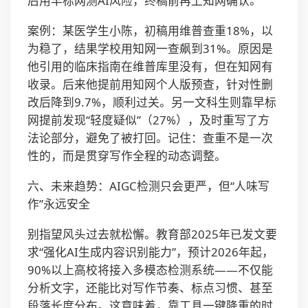
后用早标网测AI风险，终稿前再上知网确认。
案例：某医学生小陈，初稿用维普查重18%，以
为稳了，结果学校用知网一查飙到31%。原因是
他引用的临床指南在维普库里没有，但在知网有
收录。后来他提前用知网个人版预查，针对性删
改后降到9.7%，顺利过关。另一文科生则靠早标
网提前发现“轻度疑似”（27%），及时重写了方
法论部分，避免了被打回。记住：查重不是一次
性的，而是贯穿写作全程的动态调整。
六、未来趋势：AIGC检测只会更严，但“人味写
作”永远安全
别指望风头过去就松懈。教育部2025年已发文要
求“强化AI生成内容识别能力”，预计2026年起，
90%以上高校将接入多模态检测系统——不仅能
分析文字，还能比对写作节奏、标点习惯、甚至
段落长度分布。这意味着，靠工具一键降重的时