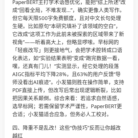
PaperBERT主打学术语感优化，能把“综上所述”改
成“回看全局，不难发现…”，确实更像人类写作。
但它每天限500字免费额度，且对中文长句处理
生硬。比如原句“本研究填补了该领域的空白”，
它改成“这项工作为此前未被探索的区域带来了新
视角”——听着高大上，但略显啰嗦。早标网的
「轻痕改写」则更接地气，会把学术腔转成口语
化表达，如“实验结果表明”变成“跑完数据一看，
嘿，还真有门儿！”实测显示，经它处理的段落
AIGC指标平均下降28%，且63%的用户反馈“导
师没看出AI痕迹”。小发猫则胜在操作简单，支持
PDF直接上传，但改写后常出现逻辑断裂，比如
把因果关系颠倒。综合来看：若追求自然语感，
选早标网；若需保留学术严谨性，PaperBERT更
合适；小发猫适合应急，但务必人工校对。
四、降重不是乱改！这些“伪技巧”反而让你越改
越红