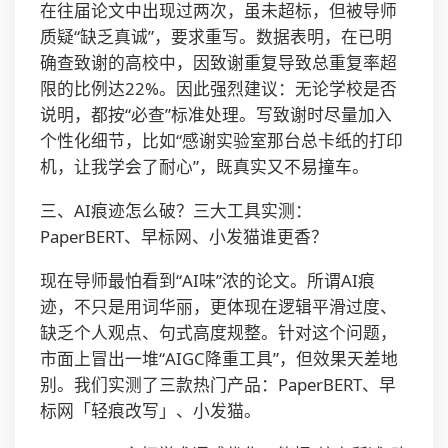
在往届论文中出现过两次，虽未超标，但被导师
质疑“缺乏真诚”，要求重写。数据表明，在已明
确查致谢的高校中，因致谢重复导致总重复率超
限的比例达22%。因此强烈建议：无论学校是否
说明，都按“必查”标准处理。写致谢时尽量加入
个性化细节，比如“感谢实验室那台总卡纸的打印
机，让我学会了耐心”，既真实又不易撞车。
三、AI痕迹怎么破？三大工具实测：
PaperBERT、早标网、小发猫谁更香？
现在导师最怕看到“AI味”浓的论文。所谓AI痕
迹，不只是用词华丽，更体现在逻辑平滑过度、
缺乏个人观点、句式高度规整。针对这个问题，
市面上冒出一堆“AIGC降重工具”，但效果天差地
别。我们实测了三款热门产品：PaperBERT、早
标网「轻痕改写」、小发猫。