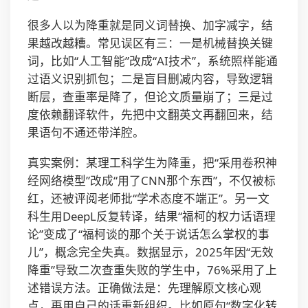
很多人以为降重就是同义词替换、加字减字，结
果越改越糟。常见误区有三：一是机械替换关键
词，比如“人工智能”改成“AI技术”，系统照样能通
过语义识别抓包；二是盲目删减内容，导致逻辑
断层，查重率是降了，但论文质量崩了；三是过
度依赖翻译软件，先把中文翻英文再翻回来，结
果语句不通还带洋腔。
真实案例：某理工科学生为降重，把“采用卷积神
经网络模型”改成“用了CNN那个东西”，不仅被标
红，还被评阅老师批“学术态度不端正”。另一文
科生用DeepL反复转译，结果“福柯的权力话语理
论”变成了“福柯谈的那个关于说话怎么掌权的事
儿”，概念完全失真。数据显示，2025年因“无效
降重”导致二次查重失败的学生中，76%采用了上
述错误方法。正确做法是：先理解原文核心观
点，再用自己的话重新组织。比如原句“数字化转