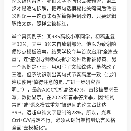
论文结构雷同，哪怕文字不同也会被预警；第三
步才是逐句拆解，把每句话模糊化关键词后做语
义匹配——这意味着就算你换词改句，只要逻辑
脉络太像，照样会被标红。
举个真实例子：某985高校小李同学，初稿重复
率32%，其中18%来自致谢部分。他以为致谢随
便抄点模板没事，结果学校今年首次启用“全篇查
重”，连“感谢导师悉心指导”这种话都被标黄。另
一个案例是小王，用AI写了文献综述，虽然改了
三遍，但系统识别出其句式节奏高度一致（比如
连续使用“值得注意的是…”“进一步研究表
明…”），最终AIGC指标高达47%，直接被要求重
写。数据显示，在2025年春季答辩季，因“结构
雷同”或“语义模式重复”被退回的论文占比达
39%，远超单纯文字复制的28%。所以，光靠
Ctrl+C/V肯定不行，必须从逻辑架构到语言风格
全面“去模板化”。