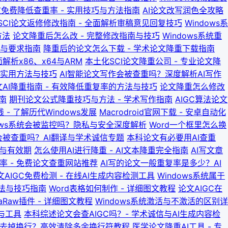
免费降低查重率 - 实用技巧与方法指南
AI论文改写润色全攻略
SCI论文返修修改指南 - 全面解析审稿意见回复技巧
Windows系
方法
论文降重后怎么改 - 完整修改指南与技巧
Windows系统重
步骤与要求指南
降重后的论文怎么下载 - 学术论文降重下载指南
解析x86、x64与ARM
本土化SCI论文降重公司 - 专业论文降
 实用方法与技巧
AI智能论文写作会被查重吗？深度解析AI写作
AI降重指南 - 有效降低重复率的方法与技巧
论文降重怎么修改
南
期刊论文公式降重技巧与方法 - 学术写作指南
AIGC算法论文
- 了解历代Windows发展
Macrodroid官网下载 - 安卓自动化
dows系统会被监控吗？隐私与安全深度解析
Word一个框里怎么换
会被查重吗？AI翻译与学术诚信专题
本科论文有必要用AI查重
态与有效期
怎么使用AI进行降重 - AI文本降重完全指南
AI写文章
 - 免费论文查重网站推荐
AI写的论文一般重复率是多少？AI
文AIGC免费检测 - 在线AI生成内容检测工具
Windows系统属于
方法与技巧指南
Word表格如何制作 - 详细图文教程
论文AIGC在
raRaw插件 - 详细图文教程
Windows系统激活与不激活的区别详
与工具
本科综述论文会查AIGC吗？- 学术诚信与AI生成内容检
量去掉换行？高效清除多余换行符教程
医学论文降重AI工具 - 专