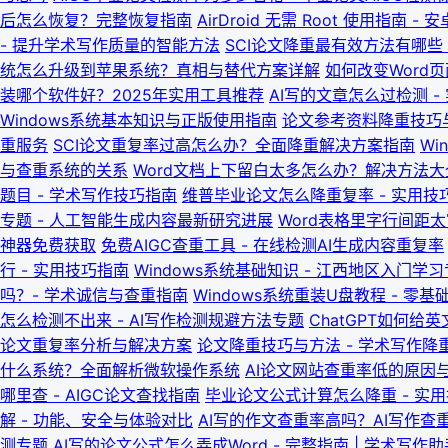
后怎么恢复？完整恢复指南
AirDroid 无需 Root 使用指南 
- 提升学术写作质量的智能方法
SCI论文降重最有效方法有哪些 
统怎么升级到苹果系统？真相与替代方案详解
如何改变Word页
装哪个软件好？2025年实用工具推荐
AI写的文章怎么过检测 
Windows系统基本知识与正版使用指南
论文参考资料降重技巧与
重服务
SCI论文重复率过高怎么办？全面降重解决方案指南
Wi
与查重系统的关系
Word文档上下留白太多怎么办？解决方法大
题目 - 学术写作技巧指南
维普毕业论文怎么降重复率 - 实用技
专题 - 人工智能生成内容最新研究进展
Word表格里字行间距
神器免费获取
免费AIGC查重工具 - 在线检测AI生成内容重复率
行 - 实用技巧指南
Windows系统基础知识 - 江西地区入门学
吗？- 学术诚信与查重指南
Windows系统重装U盘教程 - 零
怎么检测不出来 - AI写作检测规避方法专题
ChatGPT如何给
论文重复率分析与解决方案
论文降重技巧与方法 - 学术写作降
什么系统？全面解析微软操作系统
AI论文网站查重率低的原因与
哪里查 - AIGC论文查找指南
毕业论文公式计算怎么降重 - 实
解 - 功能、安全与体验对比
AI写的作文查重率高吗？AI写作查
测专题
AI写的论文公式怎么弄成Word - 完整指南 | 学术写作助