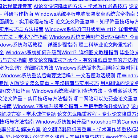
- 安卓远程管理专家
AI论文快速降重的方法 - 学术写作必备技巧
论文
- 科研写作指南
Windows系统平板电脑安装安卓系统完全指南
面颜色 - 实用教程与技巧
论文怎么降重复率 - 知乎降重技巧与
- 实用技巧与方法指南
Windows系统如何升级到Win11？详细
方法 - 学术写作指南
Windows系统支持哪些处理器架构？全面
ndows系统激活教程 - 详细步骤指南
理工科毕业论文降重指南 -
全
Windows系统如何升级到Win11？详细图文教程指南
毕业论文
巧与方法指南
英文论文降重技巧大全 - 有效降低重复率的方法指
太宽怎么调？详细解决方法
Windows系统版本先后顺序完整时间线 
Windows系统重装后需要激活吗？一文看懂激活规则
用Win
习专题
AI写论文怎么查重 - 完整指南与实用技巧
用AI翻译的论文
基础图文详细指南
Windows系统激活时间查询方法 - 查看激活状
英文论文降重 - 实用技巧与方法指南
哪个网站可以免费查论文重复率
重指南
Windows 7系统升级完全指南 - 手把手教你升级Win7
论
解决方案 - 学术诚信专题
论文怎么降重教程 - 专业论文降重
用技巧与方法指南
Windows系统如何升级Photoshop中的Came
重率分析与解决方案
论文翻译器降低查重率 - 学术写作降重技巧
手
毕业论文数据公式怎么降重 - 实用指南与技巧
Word怎么批