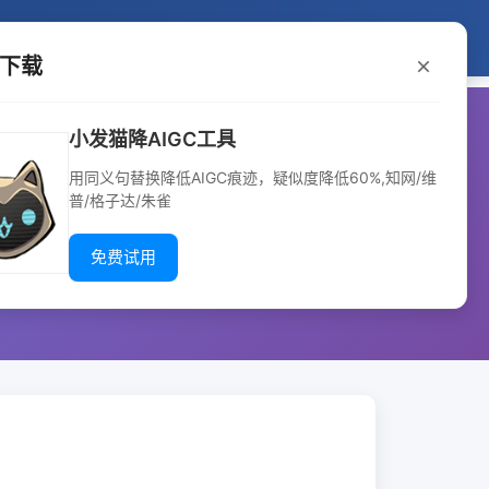
降重方法
小发猫工具
使用步骤
注意事项
P下载
小发猫降AIGC工具
用同义句替换降低AIGC痕迹，疑似度降低60%,知网/维
普/格子达/朱雀
免费试用
创性