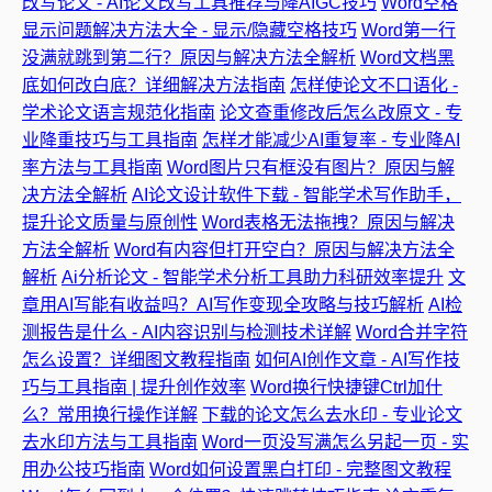
改写论文 - AI论文改写工具推荐与降AIGC技巧
Word空格
显示问题解决方法大全 - 显示/隐藏空格技巧
Word第一行
没满就跳到第二行？原因与解决方法全解析
Word文档黑
底如何改白底？详细解决方法指南
怎样使论文不口语化 -
学术论文语言规范化指南
论文查重修改后怎么改原文 - 专
业降重技巧与工具指南
怎样才能减少AI重复率 - 专业降AI
率方法与工具指南
Word图片只有框没有图片？原因与解
决方法全解析
AI论文设计软件下载 - 智能学术写作助手，
提升论文质量与原创性
Word表格无法拖拽？原因与解决
方法全解析
Word有内容但打开空白？原因与解决方法全
解析
Ai分析论文 - 智能学术分析工具助力科研效率提升
文
章用AI写能有收益吗？AI写作变现全攻略与技巧解析
AI检
测报告是什么 - AI内容识别与检测技术详解
Word合并字符
怎么设置？详细图文教程指南
如何AI创作文章 - AI写作技
巧与工具指南 | 提升创作效率
Word换行快捷键Ctrl加什
么？常用换行操作详解
下载的论文怎么去水印 - 专业论文
去水印方法与工具指南
Word一页没写满怎么另起一页 - 实
用办公技巧指南
Word如何设置黑白打印 - 完整图文教程