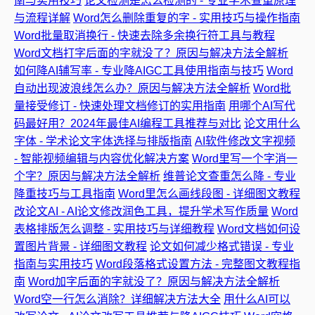
南与实用技巧
论文检测是怎么检测的 - 专业学术查重原理
与流程详解
Word怎么删除重复的字 - 实用技巧与操作指南
Word批量取消换行 - 快速去除多余换行符工具与教程
Word文档打字后面的字就没了？原因与解决方法全解析
如何降AI辅写率 - 专业降AIGC工具使用指南与技巧
Word
自动出现波浪线怎么办？原因与解决方法全解析
Word批
量接受修订 - 快速处理文档修订的实用指南
用哪个AI写代
码最好用？2024年最佳AI编程工具推荐与对比
论文用什么
字体 - 学术论文字体选择与排版指南
AI软件修改文字视频
- 智能视频编辑与内容优化解决方案
Word里写一个字消一
个字？原因与解决方法全解析
维普论文查重怎么降 - 专业
降重技巧与工具指南
Word里怎么画线段图 - 详细图文教程
改论文AI - AI论文修改润色工具，提升学术写作质量
Word
表格排版怎么调整 - 实用技巧与详细教程
Word文档如何设
置图片背景 - 详细图文教程
论文如何减少格式错误 - 专业
指南与实用技巧
Word段落格式设置方法 - 完整图文教程指
南
Word加字后面的字就没了？原因与解决方法全解析
Word空一行怎么消除？详细解决方法大全
用什么AI可以