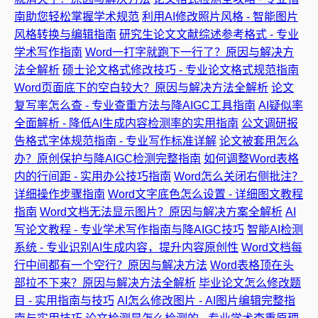
南助您轻松掌握学术规范
利用AI修改照片风格 - 智能图片
风格转换与编辑指南
研究生论文文献综述参考格式 - 专业
学术写作指南
Word一打字就跑下一行了？原因与解决方
法全解析
硕士论文格式修改技巧 - 专业论文格式规范指南
Word页面底下的空白较大？原因与解决方法全解析
论文
复写率怎么查 - 专业查重方法与降AIGC工具指南
AI疑似率
全面解析 - 降低AI生成内容检测率的实用指南
公文调研报
告格式字体规范指南 - 专业写作标准详解
论文被套用怎么
办？原创保护与降AIGC检测完整指南
如何调整Word表格
内的行间距 - 实用办公技巧指南
Word怎么关闭右侧批注？
详细操作步骤指南
Word文字底色怎么设置 - 详细图文教程
指南
Word文档无法显示图片？原因与解决方案全解析
AI
写论文教程 - 专业学术写作指南与降AIGC技巧
智能AI检测
系统 - 专业识别AI生成内容，提升内容原创性
Word文档每
行中间都有一个空行？原因与解决方法
Word表格顶在头
部拉不下来？原因与解决方法全解析
毕业论文怎么修改题
目 - 实用指南与技巧
AI怎么修改图片 - AI图片编辑完整指