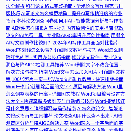
法全解析
科研论文格式完整指南 - 学术论文写作规范与排
版技巧
AI写论文怎么样更精确 - 提升AI写作精准度的专业
指南
本科论文调查问卷如何用AI - 智能数据分析与写作指
南
AI软件怎样降低AI率 - 提升内容原创性的实用指南
修改
论文的AI免费工具 - 专业降AIGC率提升原创性指南
用哪个
AI写文章创作比较好？2024年AI写作工具全面对比指南
Word下划线怎么设置？详细图文教程与技巧
Word怎么删
除红色的字 - 实用办公技巧指南
修改论文软件 - 专业论文
润色与降AIGC检测工具推荐
Word删除文字不改变位置 -
解决方法与技巧指南
Word文档怎么加入图片 - 详细图文教
程
100张照片一页一张Word文档制作教程 - 快速排版指南
Word一打字就删除后面的文字？原因与解决方法
Word里
怎么调整表格的行高 - 详细图文教程
Word项目编号设置方
法大全 - 快速掌握多级列表与自动编号技巧
Word接受修订
是什么意思？详细解释与操作指南
AI怎么改论文 - 智能论
文修改指南与工具推荐
论文检查AI用什么查不出来 - AI检
测盲区分析与降AIGC解决方案
Word输入一个字后面的字
就消失了？原因与解决方法
论文格式检测全攻略 - 专业指