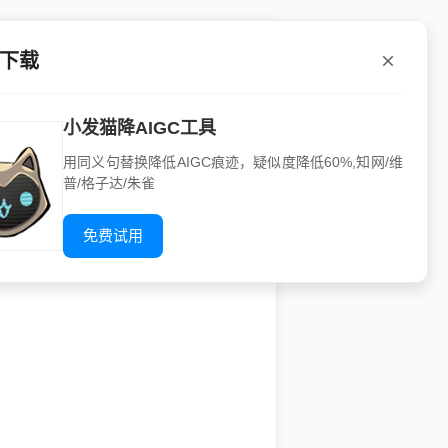
P下载
完整指南
小发猫降AIGC工具
，还能有效说服读者接受作者的观
用同义句替换降低AIGC痕迹，疑似度降低60%,知网/维
论点。
普/格子达/朱雀
免费试用