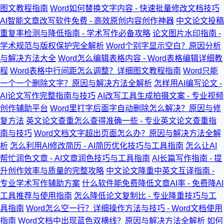
图文教程指南
Word如何替换文字内容 - 快速批量修改文档技巧
AI智能文章改写软件免费 - 高效原创内容创作神器
中文论文投稿
重复率检测与降低指南 - 学术写作必备攻略
论文图片水印指南 -
学术规范与版权保护完全解析
Word个别字显示空白？原因分析
与解决方法大全
Word怎么编辑表格内容 - Word表格编辑详细教
程
Word表格中行间距怎么调整？详细图文教程指南
Word只能
一个一个删除文字？原因与解决方法全解析
怎样用AI编写论文 -
AI论文写作完整指南与技巧
AI改写工具生成拍摄文案 - 专业视频
创作辅助平台
Word里打字后面字自动删除怎么解决？原因与修
复方法
英文论文查重怎么查得准确一些 - 专业英文论文查重指
南与技巧
Word文档文字超出页面怎么办？原因与解决方法全解
析
怎么利用AI修改简历 - AI简历优化技巧与工具指南
怎么让AI
帮忙润色文章 - AI文章润色技巧与工具指南
AI长篇写作指南 - 提
升创作效率与质量的完整攻略
中文论文降重中英文互译指南 -
专业学术写作辅助方案
什么软件能免费降低文章AI率 - 免费降AI
工具推荐与使用指南
怎么降低论文复制比 - 专业降重技巧与工
具指南
Word怎么空一行？详细操作方法与技巧 - Word文档使用
指南
Word文档中出现蓝色双横线？原因与解决方法全解析
如何