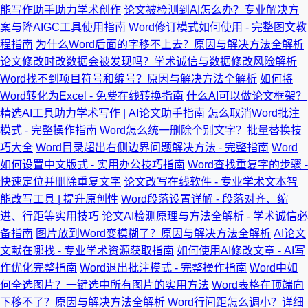
能写作助手助力学术创作
论文被检测到AI怎么办？专业解决方
案与降AIGC工具使用指南
Word修订模式如何使用 - 完整图文教
程指南
为什么Word后面的字移不上去？原因与解决方法全解析
论文修改时改数据会被发现吗？学术诚信与数据修改风险解析
Word找不到项目符号和编号？原因与解决方法全解析
如何将
Word转化为Excel - 免费在线转换指南
什么AI可以做论文框架？
精选AI工具助力学术写作 | AI论文助手指南
怎么取消Word批注
模式 - 完整操作指南
Word怎么统一删除个别文字？批量替换技
巧大全
Word目录超出右侧边界问题解决方法 - 完整指南
Word
如何设置中文版式 - 实用办公技巧指南
Word查找重复字的步骤 -
快速定位并删除重复文字
论文改写在线软件 - 专业学术文本智
能改写工具 | 提升原创性
Word段落设置详解 - 段落对齐、缩
进、行距等实用技巧
论文AI检测原理与方法全解析 - 学术诚信必
备指南
图片放到Word变模糊了？原因与解决方法全解析
AI论文
文献在哪找 - 专业学术资源获取指南
如何使用AI修改文章 - AI写
作优化完整指南
Word退出批注模式 - 完整操作指南
Word中如
何全选图片？一键选中所有图片的实用方法
Word表格在顶端向
下移不了？原因与解决方法全解析
Word行间距怎么调小？详细