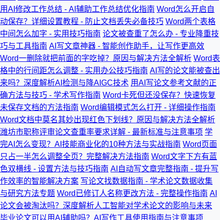
用AI修改工作总结 - AI辅助工作总结优化指南
Word怎么开启自
动保存？详细设置教程 - 防止文档丢失必备技巧
Word两个表格
中间怎么加字 - 实用技巧指南
论文被查重了怎么办 - 专业降重技
巧与工具指南
AI写文章神器 - 智能创作助手，让写作更高效
Word一删除就把前面的字吃掉？原因与解决方法全解析
Word表
格中的行间距怎么调整 - 实用办公技巧指南
AI写的论文能被查出
来吗？深度解析AI检测与降AIGC技术
用AI写论文参考文献的正
确方法与技巧 - 学术写作指南
Word卡死但还没保存？快速恢复
未保存文档的方法指南
Word编辑模式怎么打开 - 详细操作指南
Word文档中莫名其妙出现红色下划线？原因与解决方法全解析
潍坊市职称评审论文查重率要求详解 - 最新标准与注意事项
学
完AI怎么变现？AI技能商业化的10种方法与实战指南
Word页面
只占一半怎么调整全页？完整解决方法指南
Word文字下方有蓝
色双横线 - 设置方法与技巧指南
AI自动写文章完整指南 - 提升写
作效率的智能解决方案
写论文找数据指南 - 学术论文数据收集
与研究方法专题
Word已修订人名称更改方法 - 完整操作指南
AI
论文会被淘汰吗？深度解析人工智能对学术论文的影响与未来
毕业论文可以用AI辅助吗？AI写作工具使用指南与注意事项