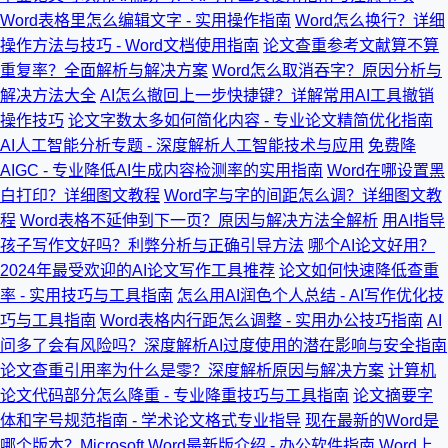
Word表格里怎么编辑文字 - 实用操作指南
Word怎么换行？详细
操作方法与技巧 - Word文档使用指南
论文查重参考文献算不算
重复率？全面解析与解决方案
Word怎么取消吞字？原因分析与
解决方法大全
AI怎么撤回上一步快捷键？详解常用AI工具撤销
操作技巧
论文字数太多如何简化内容 - 专业论文精简优化指南
AI人工智能分析专题 - 深度解析人工智能技术与应用
免费降
AIGC - 专业降低AI生成内容检测率的实用指南
Word在哪设置黑
白打印？详细图文教程
Word字与字的间距怎么调？详细图文教
程
Word表格不延伸到下一页？原因与解决方法全解析
用AI指导
孩子写作文好吗？利弊分析与正确引导方法
哪个AI论文好用？
2024年最受欢迎的AI论文写作工具推荐
论文如何快速降低查重
率 - 实用技巧与工具指南
怎么用AI润色个人总结 - AI写作优化技
巧与工具指南
Word表格内行距怎么调整 - 实用办公技巧指南
AI
问多了会有风险吗？深度解析AI过度使用的潜在影响与安全指南
论文查重引用率为什么是零？深度解析原因与解决方案
计算机
论文代码部分怎么降重 - 专业降重技巧与工具指南
论文摘要字
体和字号规范指南 - 学术论文格式专业指导
现在最新的Word是
哪个版本？Microsoft Word最新版介绍 - 办公软件指南
Word上