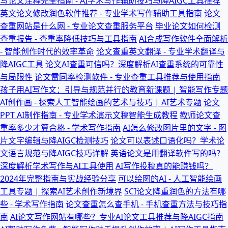
写论文注释完全指南 - AI学术写作辅助技巧与降AIGC工具推荐
英文论文修改润色软件推荐 - 专业学术写作辅助工具指南
论文
查重网站是什么网 - 专业论文查重服务平台
毕业论文如何检测
查重报告 - 查重率降低技巧与工具指南
AI合成写作软件全面解析
- 智能创作时代的效率革命
论文查重英文翻译 - 专业学术翻译与
降AIGC工具
论文AI查重可信吗？深度解析AI查重系统的可靠性
与局限性
论文雷同率检测软件 - 专业查重工具推荐与使用指南
孩子用AI写作文：引导与规范并行的教育新课题 | 智能写作专题
AI创作画 - 探索人工智能绘画的艺术与技巧 | AI艺术专题
论文
PPT AI制作指南 - 专业学术演示文稿智能生成教程
教师论文查
重率多少才算合格 - 学术写作指南
AI怎么修改图片里的文字 - 图
片文字编辑与降AIGC检测技巧
论文可以表述口语化吗？学术论
文语言规范与降AIGC技巧详解
英语论文是用翻译软件写的吗？
深度解析学术写作与AI工具使用
AI写作投稿真的能赚钱吗？
2024年完整指南与实战经验分享
可以绘图的AI - 人工智能绘画
工具专题 | 探索AI艺术创作新境界
SCI论文降重润色的方法有哪
些 - 学术写作指南
论文查重怎么查手机 - 手机查重方法与技巧指
南
AI论文写作网站有哪些？专业AI论文工具推荐与降AIGC指南