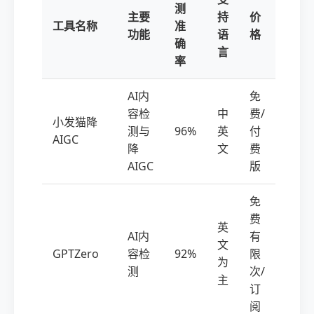
测
主要
持
价
工具名称
准
功能
语
格
确
言
率
AI内
免
容检
中
费/
小发猫降
测与
96%
英
付
AIGC
降
文
费
AIGC
版
免
费
英
AI内
有
文
GPTZero
容检
92%
限
为
测
次/
主
订
阅