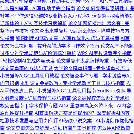
AI帮助写作免费 - 智能写作助手提升创作效率 | AI写作工具指南
什么是AI辅写 - AI写作助手完全指南
论文如何变得有逻辑性 | 提
升学术写作逻辑思维的专业指南
AI小程序对话专题 - 探索智能对
话新体验 | AI交互技术深度解析
论文知网链接地址怎么查 - 完
整指南与技巧
论文查出来重复片段后怎么修改 - 降重技巧与方
法指南
如何利用AI修改文章 - AI写作优化技巧与工具指南
AI写
论文怎么提问题 - 提升AI辅助学术写作效率指南
论文AI率不能超
过多少？学术规范与AI检测标准解析
WPS AI字数设置完全指南
- 轻松控制AI生成内容长度
论文重复率太高怎样降重 - 有效降低
论文查重率的方法与工具
大学论文降重指南 - 专业降重技巧与
小发猫降AIGC工具使用教程
论文被查事件专题 - 学术诚信与AI
内容识别
本科论文免费改写 - 专业学术改写工具与技巧指南
去
AI写作痕迹工具 - 小发猫降AIGC工具使用指南
EndNote如何导
入参考文献 - 详细教程与技巧指南
论文被侵权怎么办？学术维
权完全指南 | 学术保护专题
AIGC重复率高怎么降下来 - AI内容
原创性提升指南
AI查重解决方案是谁提出的？深度解析AI内容
检测技术发展与应用
如何用AI修改小说文案 - AI小说创作优化指
南
论文查重怎么查步骤 - 详细指南与工具推荐
怎么用AI修改简