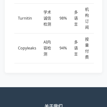
机
学术
多
构
Turnitin
诚信
98%
语
订
检测
言
阅
按
AI内
多
量
Copyleaks
容检
94%
语
付
测
言
费
关于我们