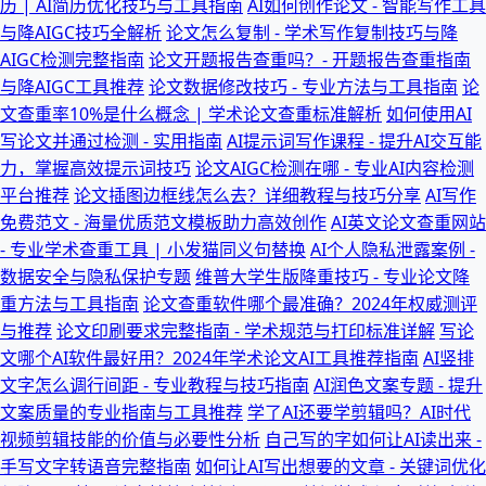
历 | AI简历优化技巧与工具指南
AI如何创作论文 - 智能写作工具
与降AIGC技巧全解析
论文怎么复制 - 学术写作复制技巧与降
AIGC检测完整指南
论文开题报告查重吗？- 开题报告查重指南
与降AIGC工具推荐
论文数据修改技巧 - 专业方法与工具指南
论
文查重率10%是什么概念 | 学术论文查重标准解析
如何使用AI
写论文并通过检测 - 实用指南
AI提示词写作课程 - 提升AI交互能
力，掌握高效提示词技巧
论文AIGC检测在哪 - 专业AI内容检测
平台推荐
论文插图边框线怎么去？详细教程与技巧分享
AI写作
免费范文 - 海量优质范文模板助力高效创作
AI英文论文查重网站
- 专业学术查重工具 | 小发猫同义句替换
AI个人隐私泄露案例 -
数据安全与隐私保护专题
维普大学生版降重技巧 - 专业论文降
重方法与工具指南
论文查重软件哪个最准确？2024年权威测评
与推荐
论文印刷要求完整指南 - 学术规范与打印标准详解
写论
文哪个AI软件最好用？2024年学术论文AI工具推荐指南
AI竖排
文字怎么调行间距 - 专业教程与技巧指南
AI润色文案专题 - 提升
文案质量的专业指南与工具推荐
学了AI还要学剪辑吗？AI时代
视频剪辑技能的价值与必要性分析
自己写的字如何让AI读出来 -
手写文字转语音完整指南
如何让AI写出想要的文章 - 关键词优化