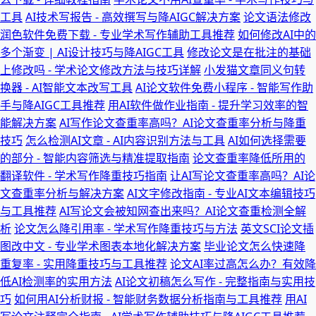
工具
AI技术写报告 - 高效撰写与降AIGC解决方案
论文语法修改
润色软件免费下载 - 专业学术写作辅助工具推荐
如何修改AI中的
多个渐变 | AI设计技巧与降AIGC工具
修改论文是在批注的基础
上修改吗 - 学术论文修改方法与技巧详解
小发猫文章同义句转
换器 - AI智能文本改写工具
AI论文软件免费小程序 - 智能写作助
手与降AIGC工具推荐
用AI软件做作业指南 - 提升学习效率的智
能解决方案
AI写作论文查重率高吗？AI论文查重率分析与降重
技巧
怎么检测AI文章 - AI内容识别方法与工具
AI如何选择需要
的部分 - 智能内容筛选与精准提取指南
论文查重率降低所用的
翻译软件 - 学术写作降重技巧指南
让AI写论文查重率高吗？AI论
文查重率分析与解决方案
AI文字修改指南 - 专业AI文本编辑技巧
与工具推荐
AI写论文会被知网查出来吗？AI论文查重检测全解
析
论文怎么降引用率 - 学术写作降重技巧与方法
英文SCI论文插
图改中文 - 专业学术图表本地化解决方案
毕业论文怎么快速降
重复率 - 实用降重技巧与工具推荐
论文AI率过高怎么办？有效降
低AI检测率的实用方法
AI论文初稿怎么写作 - 完整指南与实用技
巧
如何用AI分析财报 - 智能财务数据分析指南与工具推荐
用AI