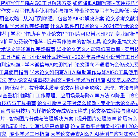
- 智能写作与降AIGC工具解决方案
如何降低AI辅写率 - 实用技
作文 - AI写作助手使用指南与技巧
毕业论文复写率怎么降低 - 
应用全攻略 - 从入门到精通，包含降AIGC解决方案
论文参考文献半
AI辅助学术写作完整指南
什么AI软件可以写论文 - 2024年学术
荐 | 学术写作助手
毕业论文PPT图片可以带水印吗？专业解析
AI扩写免费软件推荐 - 提升写作效率的智能工具
论文降重搞笑文字
辅助学术论文评述写作完整指南
毕业论文怎么才能降低查重率 - 实用
与工具指南
AI写小说用什么软件好 - 2024年最佳AI小说创作工
I判定标准 - 学术诚信与AI检测指南
论文语句不通顺怎么修改免费 
C工具使用指南
学术论文如何写AI | AI辅助写作与降AIGC工具使
方法
英语论文AI降重技巧图文 - 专业学术写作指南
AI文章风格怎么
| 降低AI率，提升学术质量
论文AI检测全攻略：原理、方法与降A
AI查重机制解析 | 工作原理、应用场景与降AI率方法
AI降重口令
降重技巧与工具指南
论文排版目录不对怎么修改 - 专业学术论文格
指南与实用技巧
怎样把论文弄成Word格式 | 论文格式转换与降A
图片 - 智能图片分类与管理解决方案 | 提升图片处理效率
简历怎么
智能创作新时代，让写作更高效便捷
论文查重平台销量排行榜 | 2
究 | 专业学术工具指南
大学论文会查AI么？AI检测与应对策略