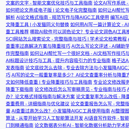
文案的文字 - 智能文案优化技巧与工具指南
论文AI写作系统 
如何把论文弄成电子版 | 论文电子化完整指南
如何让AI帮忙写
解析
AI论文格式指南 - 规范写作与降AIGC工具使用
编写AI
文降重工具 | 小发猫同义句替换
如何用AI写一篇计算论文 - 
重工具推荐
哪款AI软件可以润色论文？专业论文润色AI工具推
SCI网站怎么搜索论文 - 完整指南与技巧 | 学术论文检索教程
查重率过高解决方案与降重技巧
AI怎么写论文评述 - AI
作完整指南
如何让AI帮忙写一个很好文档 - AI文档写作技巧
AI标题设计技巧与工具 - 提升内容吸引力的专业指南
格子达A
发表指南
论文底纹怎么去除 - 专业去除方法与小发猫降AIG
巧
AI写的论文一般重复率是多少？AI论文查重率分析与降重
文如何降低查重 | 专业降重技巧与工具指南
专业论文修改服务 
降重下载指南
论文修改后怎么写审稿意见 - 专业指南与技巧
办？论文格式排版指南与解决方案
论文重复率怎么改低 - 
查重费用 - 详细指南与优化建议
论文查重报告怎么写 - 完整
量
AI查重过高怎么改？小发猫降AIGC工具使用指南
AI整理
算法 - 从零开始学习人工智能算法开发
AI语音写作软件 - 
门到精通指南
论文数据表分析AI - 智能化数据分析助力学术研