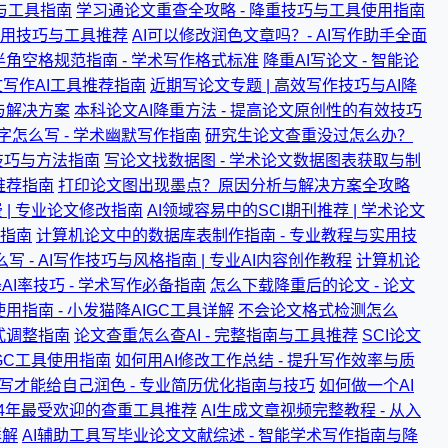
巧与工具指南
学习通论文重查全攻略 - 降重技巧与工具使用指南
实用技巧与工具推荐
AI可以修改润色文章吗？- AI写作助手全面
角空格规范指南 - 学术写作格式标准
降重AI写论文 - 智能论
论文写作AI工具推荐指南
近期写论文专题 | 高效写作技巧与AI降
与解决方案
本科论文AI降重方法 - 提高论文原创性的有效技巧
怎么写 - 学术幽默写作指南
研究生论文查重没过怎么办？
技巧与方法指南
写论文找数据图 - 学术论文数据图表获取与制
具推荐指南
打印论文图出现墨点？原因分析与解决方案全攻略
| 专业论文修改指南
AI领域容易中的SCI期刊推荐 | 学术论文
用指南
计算机论文中的数据库表制作指南 - 专业教程与实用技
写 - AI写作技巧与风格指南 | 专业AI内容创作教程
计算机论
I率技巧 - 学术写作必备指南
怎么下载降重后的论文 - 论文
使用指南 - 小发猫降AIGC工具详解
不会论文格式检测怎么
式调整指南
论文查重怎么查AI - 完整指南与工具推荐
SCI论文
IGC工具使用指南
如何用AI修改工作总结 - 提升写作效率与质
写才能给自己润色 - 专业简历优化指南与技巧
如何做一个AI
024年最受欢迎的查重工具推荐
AI生成文章视频完整教程 - 从入
详解
AI辅助工具写毕业论文文献综述 - 智能学术写作指南与降