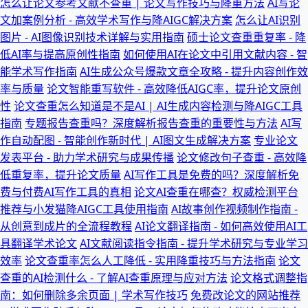
怎么让论文参考文献不查重 | 论文写作技巧与降重方法
AI写论
文加案例分析 - 高效学术写作与降AIGC解决方案
怎么让AI识别
图片 - AI图像识别技术详解与实用指南
硕士论文查重重复率 - 降
低AI率与提高原创性指南
如何使用AI在论文中引用文献内容 - 智
能学术写作指南
AI生成公众号爆款文章全攻略 - 提升内容创作效
率与质量
论文智能重写软件 - 高效降低AIGC率，提升论文原创
性
论文查重怎么知道是不是AI | AI生成内容检测与降AIGC工具
指南
专题报告查重吗？深度解析报告查重的重要性与方法
AI写
作自动配图 - 智能创作新时代 | AI图文生成解决方案
专业论文
发表平台 - 助力学术研究与成果传播
论文修改句子查重 - 高效降
低重复率，提升论文质量
AI写作工具是免费的吗？深度解析免
费与付费AI写作工具的真相
论文AI查重在哪查？权威检测平台
推荐与小发猫降AIGC工具使用指南
AI故事创作视频制作指南 -
从创意到成片的全流程教程
AI论文翻译指南 - 如何高效使用AI工
具翻译学术论文
AI文献阅读指令指南 - 提升学术研究与专业学习
效率
论文查重率怎么人工降低 - 实用降重技巧与方法指南
论文
查重的AI检测什么 - 了解AI查重原理与应对方法
论文格式调整指
南：如何删除多余页面 | 学术写作技巧
免费改论文的网站推荐