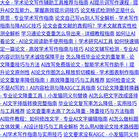
大全 - 学术论文写作辅助工具推荐与指南
AI提示词写作课程 - 提
升AI交互能力，掌握高效提示词技巧
论文格式检测矫正是什么
意思 - 专业学术写作指南
论文自己写vs别人写全解析 - 学术写作
指南与降AIGC技巧
论文会查文献的真假吗？学术文献真实性检
测全解析
学习通论文查重怎么导出来 - 详细教程指南
如何让AI
看论文 - AI论文阅读助手使用指南 | 学术研究AI工具
如何快速搞
定一篇论文 - 高效学术写作指南与技巧
AI论文辅写检测 - 专业AI
内容识别与学术诚信保障平台
怎么降低毕业论文的重复率 - 论
文降重技巧与方法
AI改写免费版论文 - 智能学术写作助手 | 提
升论文原创性
AI论文作图怎么释放剪切模板 - 学术图表制作指南
论文重复率降低指南 | 高效降重技巧与工具推荐
如何检查论文
不是AI写的 | AI内容检测与降AIGC工具指南
SCI论文降重转换器
- 专业论文降重工具 | 小发猫同义句替换
AI怎么把文字改成竖排
- AI文字排版转换完整指南
毕业论文复写率怎么降低 - 实用技巧
与工具推荐
论文查重率太高了怎么降重 - 降重技巧与方法指南
AI软件教程：如何修改文字 - 专业AI文字编辑指南
AI怎么做标题
立体效果 - AI设计技巧与工具全解析
怎么用AI做论文技术路线图
- AI学术写作指南与实用技巧
论文要求没有AIGC - 小发猫同义句