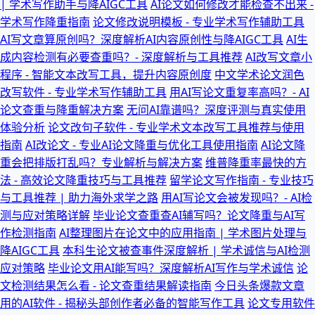
| 学术写作助手与降AIGC工具
AI论文如何修改才能检查不出来 -
学术写作降重指南
论文修改说明模板 - 专业学术写作辅助工具
AI写文章算原创吗？深度解析AI内容原创性与降AIGC工具
AI生
成内容检测有必要查重吗？- 深度解析与工具推荐
AI改写文章小
程序 - 智能文本改写工具，提升内容原创度
中文学术论文润色
改写软件 - 专业学术写作辅助工具
用AI写论文重复率高吗？- AI
论文查重与降重解决方案
无问AI靠谱吗？深度评测与真实使用
体验分析
论文改句子软件 - 专业学术文本改写工具推荐与使用
指南
AI改论文 - 专业AI论文降重与优化工具使用指南
AI论文降
重会把排版打乱吗？专业解析与解决方案
维普降重率最快的方
法 - 高效论文降重技巧与工具推荐
留学论文写作指南 - 专业技巧
与工具推荐 | 助力海外求学之路
用AI写论文会被发现吗？- AI检
测与应对策略详解
毕业论文查重查AI辅写吗？论文降重与AI写
作检测指南
AI整理图片在论文中的应用指南 | 学术图片处理与
降AIGC工具
本科生论文被查事件深度解析 | 学术诚信与AI检测
应对策略
毕业论文用AI能写吗？深度解析AI写作与学术诚信
论
文检测结果怎么看 - 论文查重结果解读指南
今日头条爆款文章
用的AI软件 - 揭秘头部创作者必备的智能写作工具
论文专用软件