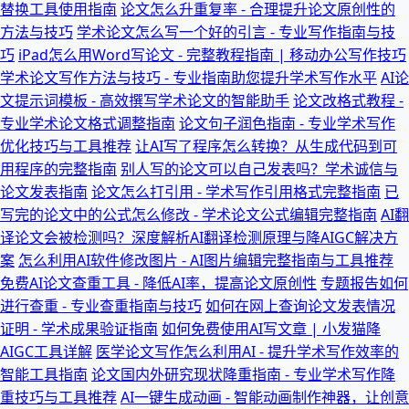
替换工具使用指南
论文怎么升重复率 - 合理提升论文原创性的
方法与技巧
学术论文怎么写一个好的引言 - 专业写作指南与技
巧
iPad怎么用Word写论文 - 完整教程指南 | 移动办公写作技巧
学术论文写作方法与技巧 - 专业指南助您提升学术写作水平
AI论
文提示词模板 - 高效撰写学术论文的智能助手
论文改格式教程 -
专业学术论文格式调整指南
论文句子润色指南 - 专业学术写作
优化技巧与工具推荐
让AI写了程序怎么转换？从生成代码到可
用程序的完整指南
别人写的论文可以自己发表吗？学术诚信与
论文发表指南
论文怎么打引用 - 学术写作引用格式完整指南
已
写完的论文中的公式怎么修改 - 学术论文公式编辑完整指南
AI翻
译论文会被检测吗？深度解析AI翻译检测原理与降AIGC解决方
案
怎么利用AI软件修改图片 - AI图片编辑完整指南与工具推荐
免费AI论文查重工具 - 降低AI率，提高论文原创性
专题报告如何
进行查重 - 专业查重指南与技巧
如何在网上查询论文发表情况
证明 - 学术成果验证指南
如何免费使用AI写文章 | 小发猫降
AIGC工具详解
医学论文写作怎么利用AI - 提升学术写作效率的
智能工具指南
论文国内外研究现状降重指南 - 专业学术写作降
重技巧与工具推荐
AI一键生成动画 - 智能动画制作神器，让创意