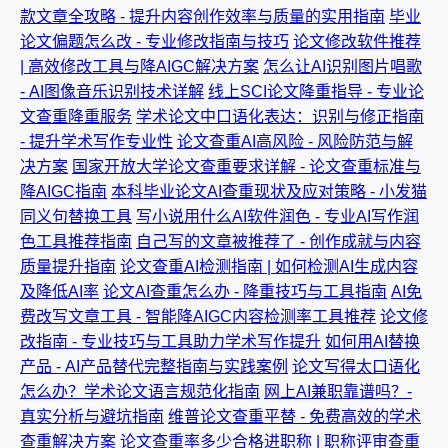
款文章全攻略 - 提升内容创作效率与质量的实用指南
毕业
论文偏题怎么改 - 专业修改指南与技巧
论文修改软件推荐
| 高效修改工具与降AIGC解决方案
怎么让AI识别图片唱歌
- AI图像音乐识别技术详解
线上SCI论文降重指导 - 专业论
文查重降重服务
学术论文中口语化表达：识别与修正指南
- 提升学术写作专业性
论文查重AI高风险 - 风险防范与解
决方案
国家开放大学论文查重要求详解 - 论文查重标准与
降AIGC指南
本科毕业论文AI查重现状及应对策略 - 小发猫
同义句替换工具
写小说用什么AI软件润色 - 专业AI写作润
色工具推荐指南
自己写的文章被推荐了 - 创作成就与内容
质量提升指南
论文查重AI检测指南 | 如何检测AI生成内容
及降低AI率
论文AI查重怎么办 - 降重技巧与工具指南
AI免
费改写文章工具 - 智能降AIGC内容检测率工具推荐
论文修
改指南 - 专业技巧与工具助力学术写作提升
如何用AI替换
产品 - AI产品替代完整指南与实践案例
论文写得太口语化
怎么办？学术论文语言规范化指南
网上AI兼职靠谱吗？-
真实分析与避坑指南
维普论文查重平替 - 免费高效的学术
查重解决方案
论文查重率多少合格进职称 | 职称评审查重