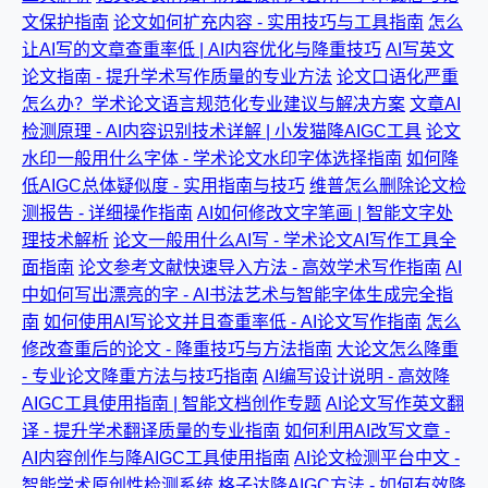
文保护指南
论文如何扩充内容 - 实用技巧与工具指南
怎么
让AI写的文章查重率低 | AI内容优化与降重技巧
AI写英文
论文指南 - 提升学术写作质量的专业方法
论文口语化严重
怎么办？学术论文语言规范化专业建议与解决方案
文章AI
检测原理 - AI内容识别技术详解 | 小发猫降AIGC工具
论文
水印一般用什么字体 - 学术论文水印字体选择指南
如何降
低AIGC总体疑似度 - 实用指南与技巧
维普怎么删除论文检
测报告 - 详细操作指南
AI如何修改文字笔画 | 智能文字处
理技术解析
论文一般用什么AI写 - 学术论文AI写作工具全
面指南
论文参考文献快速导入方法 - 高效学术写作指南
AI
中如何写出漂亮的字 - AI书法艺术与智能字体生成完全指
南
如何使用AI写论文并且查重率低 - AI论文写作指南
怎么
修改查重后的论文 - 降重技巧与方法指南
大论文怎么降重
- 专业论文降重方法与技巧指南
AI编写设计说明 - 高效降
AIGC工具使用指南 | 智能文档创作专题
AI论文写作英文翻
译 - 提升学术翻译质量的专业指南
如何利用AI改写文章 -
AI内容创作与降AIGC工具使用指南
AI论文检测平台中文 -
智能学术原创性检测系统
格子达降AIGC方法 - 如何有效降