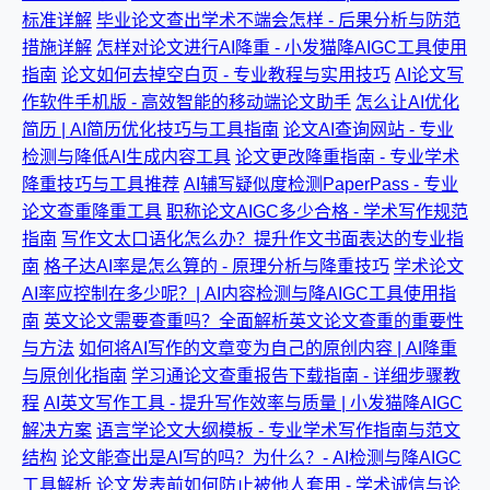
标准详解
毕业论文查出学术不端会怎样 - 后果分析与防范
措施详解
怎样对论文进行AI降重 - 小发猫降AIGC工具使用
指南
论文如何去掉空白页 - 专业教程与实用技巧
AI论文写
作软件手机版 - 高效智能的移动端论文助手
怎么让AI优化
简历 | AI简历优化技巧与工具指南
论文AI查询网站 - 专业
检测与降低AI生成内容工具
论文更改降重指南 - 专业学术
降重技巧与工具推荐
AI辅写疑似度检测PaperPass - 专业
论文查重降重工具
职称论文AIGC多少合格 - 学术写作规范
指南
写作文太口语化怎么办？提升作文书面表达的专业指
南
格子达AI率是怎么算的 - 原理分析与降重技巧
学术论文
AI率应控制在多少呢？| AI内容检测与降AIGC工具使用指
南
英文论文需要查重吗？全面解析英文论文查重的重要性
与方法
如何将AI写作的文章变为自己的原创内容 | AI降重
与原创化指南
学习通论文查重报告下载指南 - 详细步骤教
程
AI英文写作工具 - 提升写作效率与质量 | 小发猫降AIGC
解决方案
语言学论文大纲模板 - 专业学术写作指南与范文
结构
论文能查出是AI写的吗？为什么？- AI检测与降AIGC
工具解析
论文发表前如何防止被他人套用 - 学术诚信与论