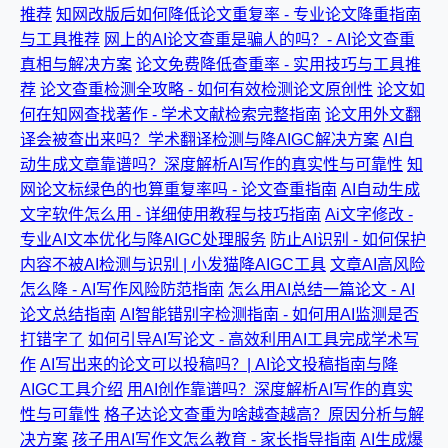
推荐
知网改版后如何降低论文重复率 - 专业论文降重指南
与工具推荐
网上的AI论文查重是骗人的吗？- AI论文查重
真相与解决方案
论文免费降低查重率 - 实用技巧与工具推
荐
论文查重检测全攻略 - 如何有效检测论文原创性
论文如
何在知网查找著作 - 学术文献检索完整指南
论文用外文翻
译会被查出来吗？学术翻译检测与降AIGC解决方案
AI自
动生成文章靠谱吗？深度解析AI写作的真实性与可靠性
知
网论文标绿色的也算重复率吗 - 论文查重指南
AI自动生成
文字软件怎么用 - 详细使用教程与技巧指南
Ai文字修改 -
专业AI文本优化与降AIGC处理服务
防止AI识别 - 如何保护
内容不被AI检测与识别 | 小发猫降AIGC工具
文章AI高风险
怎么降 - AI写作风险防范指南
怎么用AI总结一篇论文 - AI
论文总结指南
AI智能错别字检测指南 - 如何用AI监测是否
打错字了
如何引导AI写论文 - 高效利用AI工具完成学术写
作
AI写出来的论文可以投稿吗？| AI论文投稿指南与降
AIGC工具介绍
用AI创作靠谱吗？深度解析AI写作的真实
性与可靠性
格子达论文查重为啥越查越高？原因分析与解
决方案
孩子用AI写作文怎么教育 - 家长指导指南
AI生成爆