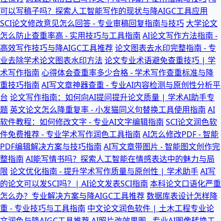
可以写稿子吗？探索人工智能写作的现状与降AIGC工具应用
SCI论文修改意见怎么回答 - 专业审稿回复指南与技巧
大学论文
怎么防止查重率高 - 实用技巧与工具指南
AI论文写作方法指南 -
高效写作技巧与降AIGC工具推荐
论文图表去水印完整指南 - 专
业去除学术论文图表水印方法
论文专业术语避免查重技巧 | 学
术写作指南
心得体会查重率多少合格 - 学术写作查重标准与降
重技巧指南
AI写文章神器查重 - 专业AI内容检测与原创性分析平
台
论文写作指南：如何向AI提问提升论文质量 | 学术AI助手专
题
英文论文怎么降重复率 - 小发猫同义句替换工具使用指南
AI
软件教程：如何修改文字 - 专业AI文字编辑指南
SCI论文润色软
件免费推荐 - 专业学术写作润色工具指南
AI怎么修改PDF - 智能
PDF编辑解决方案与技巧指南
AI写文章带图片 - 智能图文创作完
整指南
AI能写情书吗？探索人工智能在情感表达中的魅力与局
限
论文优化指南 - 提升学术写作质量与原创性 | 学术助手
AI写
的论文可以发SCI吗？| AI论文发表SCI指南
本科论文口语化严重
怎么办？专业解决方案与降AIGC工具推荐
数据库表设计怎样降
重 - 专业技巧与工具指南
中文论文润色软件 | 土木工程专业论
文润色与降AIGC工具推荐
AI照片改效果图 - 专业AI图像转换工