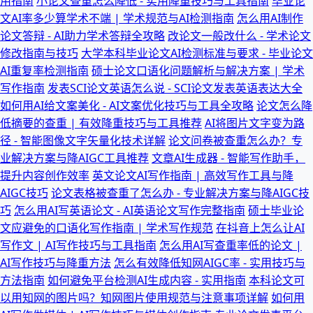
用指南
小论文查重怎么降低 - 实用降重技巧与工具指南
毕业论
文AI率多少算学术不端 | 学术规范与AI检测指南
怎么用AI制作
论文答辩 - AI助力学术答辩全攻略
改论文一般改什么 - 学术论文
修改指南与技巧
大学本科毕业论文AI检测标准与要求 - 毕业论文
AI重复率检测指南
硕士论文口语化问题解析与解决方案 | 学术
写作指南
发表SCI论文英语怎么说 - SCI论文发表英语表达大全
如何用AI给文案美化 - AI文案优化技巧与工具全攻略
论文怎么降
低摘要的查重 | 有效降重技巧与工具推荐
AI将图片文字变为路
径 - 智能图像文字矢量化技术详解
论文问卷被查重怎么办？专
业解决方案与降AIGC工具推荐
文章AI生成器 - 智能写作助手，
提升内容创作效率
英文论文AI写作指南 | 高效写作工具与降
AIGC技巧
论文表格被查重了怎么办 - 专业解决方案与降AIGC技
巧
怎么用AI写英语论文 - AI英语论文写作完整指南
硕士毕业论
文应避免的口语化写作指南 | 学术写作规范
在抖音上怎么让AI
写作文 | AI写作技巧与工具指南
怎么用AI写查重率低的论文 |
AI写作技巧与降重方法
怎么有效降低知网AIGC率 - 实用技巧与
方法指南
如何避免平台检测AI生成内容 - 实用指南
本科论文可
以用知网的图片吗？知网图片使用规范与注意事项详解
如何用