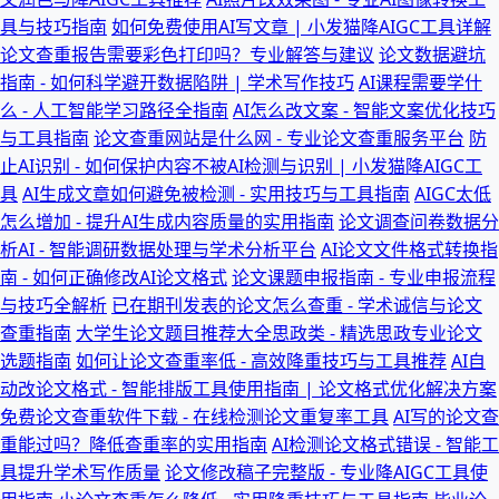
具与技巧指南
如何免费使用AI写文章 | 小发猫降AIGC工具详解
论文查重报告需要彩色打印吗？专业解答与建议
论文数据避坑
指南 - 如何科学避开数据陷阱 | 学术写作技巧
AI课程需要学什
么 - 人工智能学习路径全指南
AI怎么改文案 - 智能文案优化技巧
与工具指南
论文查重网站是什么网 - 专业论文查重服务平台
防
止AI识别 - 如何保护内容不被AI检测与识别 | 小发猫降AIGC工
具
AI生成文章如何避免被检测 - 实用技巧与工具指南
AIGC太低
怎么增加 - 提升AI生成内容质量的实用指南
论文调查问卷数据分
析AI - 智能调研数据处理与学术分析平台
AI论文文件格式转换指
南 - 如何正确修改AI论文格式
论文课题申报指南 - 专业申报流程
与技巧全解析
已在期刊发表的论文怎么查重 - 学术诚信与论文
查重指南
大学生论文题目推荐大全思政类 - 精选思政专业论文
选题指南
如何让论文查重率低 - 高效降重技巧与工具推荐
AI自
动改论文格式 - 智能排版工具使用指南 | 论文格式优化解决方案
免费论文查重软件下载 - 在线检测论文重复率工具
AI写的论文查
重能过吗？降低查重率的实用指南
AI检测论文格式错误 - 智能工
具提升学术写作质量
论文修改稿子完整版 - 专业降AIGC工具使