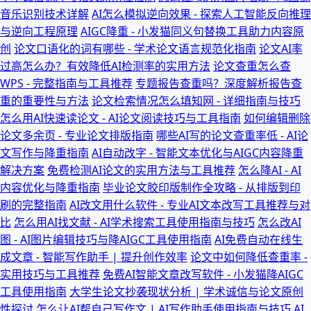
音乐识别技术详解
AI怎么模拟逆向效果 - 探索人工智能反向推理
与逆向工程原理
AIGC降重 - 小发猫同义句替换工具助力内容原
创
论文口语化的词有哪些 - 学术论文语言规范化指南
论文AI率
过高怎么办？有效降低AI检测率的实用方法
论文查重怎么查
WPS - 完整指南与工具推荐
专题报告查重吗？深度解析报告查
重的重要性与方法
论文检索情况怎么填知网 - 详细指南与技巧
怎么用AI快速读论文 - AI论文阅读技巧与工具指南
如何编辑删除
论文多余页 - 专业论文排版指南
哪些AI写的论文查重率低 - AI论
文写作与降重指南
AI自动改字 - 智能文本优化与AIGC内容降重
解决方案
免费检测AI论文的实用方法与工具推荐
怎么降AI - AI
内容优化与降重指南
毕业论文胶印版制作全攻略 - 从排版到印
刷的完整指南
AI改文用什么软件 - 专业AI文本改写工具推荐与对
比
怎么用AI找文献 - AI学术搜索工具使用指南与技巧
怎么改AI
图 - AI图片编辑技巧与降AIGC工具使用指南
AI免费自动在线生
成文章 - 智能写作助手 | 提升创作效率
论文中如何降低查重率 -
实用技巧与工具推荐
免费AI智能文章改写软件 - 小发猫降AIGC
工具使用指南
大学生论文抄袭现状分析 | 学术诚信与论文原创
性探讨
怎么让AI帮自己写作文 | AI写作助手使用指南与技巧
AI