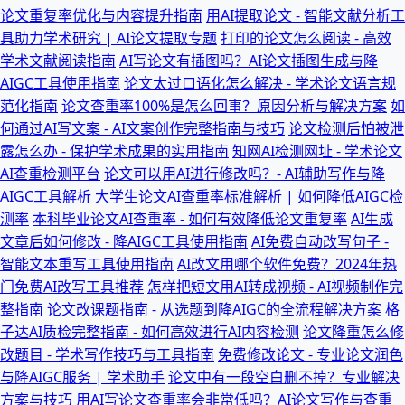
论文重复率优化与内容提升指南
用AI提取论文 - 智能文献分析工
具助力学术研究 | AI论文提取专题
打印的论文怎么阅读 - 高效
学术文献阅读指南
AI写论文有插图吗？AI论文插图生成与降
AIGC工具使用指南
论文太过口语化怎么解决 - 学术论文语言规
范化指南
论文查重率100%是怎么回事？原因分析与解决方案
如
何通过AI写文案 - AI文案创作完整指南与技巧
论文检测后怕被泄
露怎么办 - 保护学术成果的实用指南
知网AI检测网址 - 学术论文
AI查重检测平台
论文可以用AI进行修改吗？- AI辅助写作与降
AIGC工具解析
大学生论文AI查重率标准解析 | 如何降低AIGC检
测率
本科毕业论文AI查重率 - 如何有效降低论文重复率
AI生成
文章后如何修改 - 降AIGC工具使用指南
AI免费自动改写句子 -
智能文本重写工具使用指南
AI改文用哪个软件免费？2024年热
门免费AI改写工具推荐
怎样把短文用AI转成视频 - AI视频制作完
整指南
论文改课题指南 - 从选题到降AIGC的全流程解决方案
格
子达AI质检完整指南 - 如何高效进行AI内容检测
论文降重怎么修
改题目 - 学术写作技巧与工具指南
免费修改论文 - 专业论文润色
与降AIGC服务 | 学术助手
论文中有一段空白删不掉？专业解决
方案与技巧
用AI写论文查重率会非常低吗？AI论文写作与查重