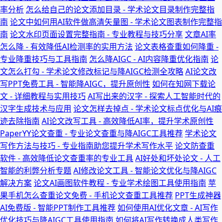
率分析
怎么给自己的论文添加目录 - 学术论文目录制作完整指
南
论文中如何用AI软件做高清矢量图 - 学术论文图表制作完整指
南
论文水印页面设置完整指南 - 专业教程与技巧分享
文章AI率
怎么降 - 有效降低AI检测率的实用方法
论文表格查重如何降重 -
专业降重技巧与工具指南
怎么降AIGC - AI内容降重优化指南
论
文怎么打勾 - 学术论文修改标记与降AIGC检测全攻略
AI论文改
写PPT免费工具 - 智能降AIGC，提升原创性
如何在知网下载论
文 - 详细教程与实用技巧
AI写出来的汉字 - 探索人工智能时代的
汉字生成技术与应用
论文怎样去掉点 - 学术论文标点优化与AI痕
迹去除指南
AI论文改写工具 - 高效降低AI率，提升学术原创性
PaperYY论文查重 - 专业论文查重与降AIGC工具推荐
学术论文
写作方法与技巧 - 专业指南助您提升学术写作水平
论文防查重
软件 - 高效降低论文查重率的专业工具
AI好处和坏处论文 - 人工
智能的利弊分析专题
AI修改论文工具 - 智能论文优化与降AIGC
解决方案
论文AI画图软件教程 - 专业学术绘图工具使用指南
苹
果手机怎么查重论文免费 - 手机论文查重工具推荐
PPT生成神器
AI免费版 - 智能PPT制作工具推荐
如何使用AI优化文章 - AI写作
优化技巧与降AIGC工具使用指南
如何将AI写作转换成人类写作