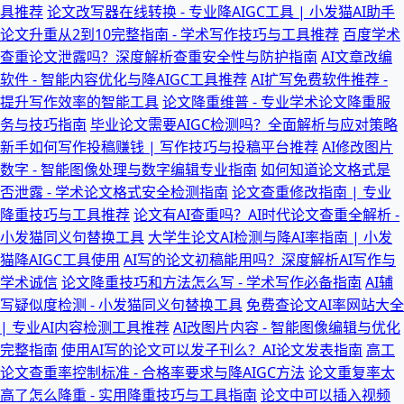
具推荐
论文改写器在线转换 - 专业降AIGC工具 | 小发猫AI助手
论文升重从2到10完整指南 - 学术写作技巧与工具推荐
百度学术
查重论文泄露吗？深度解析查重安全性与防护指南
AI文章改编
软件 - 智能内容优化与降AIGC工具推荐
AI扩写免费软件推荐 -
提升写作效率的智能工具
论文降重维普 - 专业学术论文降重服
务与技巧指南
毕业论文需要AIGC检测吗？全面解析与应对策略
新手如何写作投稿赚钱 | 写作技巧与投稿平台推荐
AI修改图片
数字 - 智能图像处理与数字编辑专业指南
如何知道论文格式是
否泄露 - 学术论文格式安全检测指南
论文查重修改指南 | 专业
降重技巧与工具推荐
论文有AI查重吗？AI时代论文查重全解析 -
小发猫同义句替换工具
大学生论文AI检测与降AI率指南 | 小发
猫降AIGC工具使用
AI写的论文初稿能用吗？深度解析AI写作与
学术诚信
论文降重技巧和方法怎么写 - 学术写作必备指南
AI辅
写疑似度检测 - 小发猫同义句替换工具
免费查论文AI率网站大全
| 专业AI内容检测工具推荐
AI改图片内容 - 智能图像编辑与优化
完整指南
使用AI写的论文可以发子刊么？AI论文发表指南
高工
论文查重率控制标准 - 合格率要求与降AIGC方法
论文重复率太
高了怎么降重 - 实用降重技巧与工具指南
论文中可以插入视频