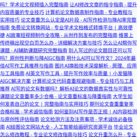
吗？学术论文视频插入完整指南
让AI修改文章的指令指南 - 提升
内容质量的专业技巧
计算机论文数据表制作指南 - 专业教程与
实用技巧
论文查重怎么认定是AI片段 - AI写作检测与降AI率完整
指南
免费论文转换网站 - 专业学术文档格式转换平台 | 高效便
捷
AI故事短视频制作全攻略 - 从创作到发布的完整指南
维普上
传终稿出现空白页怎么办 - 详细解决方案与技巧
怎么让AI帮你写
课题 - AI辅助课题研究完整指南
别人写过的论文题目还可以写
吗？原创性判断与降AIGC指南
用什么AI可以写作文？2024年最
佳AI写作工具推荐与指南
图片AI换脸技术深度解析 - 原理、应用
与工具指南
AI英文写作工具 - 提升写作效率与质量 | 小发猫降
AIGC解决方案
计算机论文代码查重规避指南 - 专业技巧与工具
推荐
AI写的论文有数据吗？解析AI论文的数据真实性与可靠性
课题论文查重率多少合格 - 论文查重标准与降重指南
大学生如
何发表自己的论文 | 完整指南与实用技巧
期刊论文查重重复率
合格标准 - 学术诚信指南
如何鉴别AI写作是否正规 | AI内容检测
与原创性评估指南
论文检测方法及注意事项 - 学术诚信必备指
南
AI绘图论文网站大全 - 人工智能绘画研究资源平台
毕业论文
怎么修改教程 - 专业论文修改指南与技巧
论文升重怎么升 - 专业