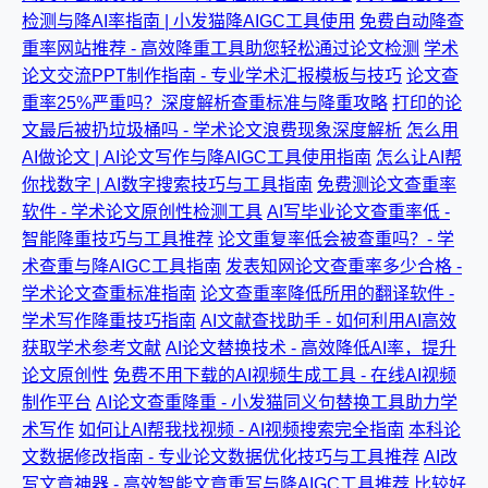
检测与降AI率指南 | 小发猫降AIGC工具使用
免费自动降查
重率网站推荐 - 高效降重工具助您轻松通过论文检测
学术
论文交流PPT制作指南 - 专业学术汇报模板与技巧
论文查
重率25%严重吗？深度解析查重标准与降重攻略
打印的论
文最后被扔垃圾桶吗 - 学术论文浪费现象深度解析
怎么用
AI做论文 | AI论文写作与降AIGC工具使用指南
怎么让AI帮
你找数字 | AI数字搜索技巧与工具指南
免费测论文查重率
软件 - 学术论文原创性检测工具
AI写毕业论文查重率低 -
智能降重技巧与工具推荐
论文重复率低会被查重吗？- 学
术查重与降AIGC工具指南
发表知网论文查重率多少合格 -
学术论文查重标准指南
论文查重率降低所用的翻译软件 -
学术写作降重技巧指南
AI文献查找助手 - 如何利用AI高效
获取学术参考文献
AI论文替换技术 - 高效降低AI率，提升
论文原创性
免费不用下载的AI视频生成工具 - 在线AI视频
制作平台
AI论文查重降重 - 小发猫同义句替换工具助力学
术写作
如何让AI帮我找视频 - AI视频搜索完全指南
本科论
文数据修改指南 - 专业论文数据优化技巧与工具推荐
AI改
写文章神器 - 高效智能文章重写与降AIGC工具推荐
比较好