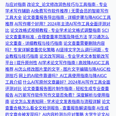
与应对指南
改论文_论文修改润色技巧与工具指南 - 专业
学术写作辅助
AI免费写作软件推荐 | 无需会员的智能写作
工具大全
论文查重报告导出指南 - 详细步骤与降AIGC工具
推荐
AI写作哪个好用？2024年主流AI写作工具全面评测对
比
论文改格式视频教程 - 专业学术论文格式调整指南
SCI
论文查重率标准 - 合理查重率范围及降低方法
学习通怎么
论文重查 - 详细教程与技巧指南
论文查重需要删除内容
吗？专家详解查重优化策略
AI竖排文字怎么调行间距 - 专
业教程与技巧指南
论文改写网站 - 专业学术文本智能改写
平台 | 提升原创性
AI学术论文写作指南 | 高效降AIGC工具
推荐
AI怎么修改图片里的文字 - 图片文字编辑与降AIGC检
测技巧
网上的AI软件靠谱吗？AI工具使用指南与降AIGC
工具介绍
什么AI写原创文章最好？2024年AI写作工具全面
评测对比
论文查重报告图片制作指南 - 轻松生成专业查重
报告
AI万能写作软件写作文是否免费？深度解析与使用指
南
论文怎么发表知网 - 学术论文发表指南与流程详解
论文
查重合格怎么看全文检测报告 - 查重报告解读指南
AI生成
的文章会被发现吗？AI内容检测与应对策略
大学生论文AI