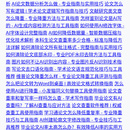
析
AI论文数据分析怎么做 - 专业指南与实用技巧
论文怎么
写有逻辑 | 学术论文逻辑写作指南与技巧
文献研究类文章
怎么降重 - 专业降重方法与工具指南
怎样鉴别论文是AI写
的 - AI生成内容检测方法与工具指南
如何使用AI修改字体 -
AI字体设计完整指南
AI如何降低数据量 - 智能数据压缩与
优化技术解析
本科生论文查重率多少合格 - 标准与降低方
法详解
如何清除论文所有批注格式 - 完整指南与实用技巧
如何清除论文底部水印 - 专业PDF水印去除方法与工具指
南
图片如何不让AI识别出内容 - 专业图片反AI识别技术指
南
写论文去口语化指南 - 学术论文语言规范化技巧与工具
推荐
维普论文降重怎么样 - 专业论文降重工具评测与指南
怎么把论文转为Word到桌面 | 高效论文格式转换指南
怎么
使用AI进行降重 - 小发猫同义句替换工具使用指南
论文查
重率和复写率一样吗怎么查 - 学术写作指南
毕业论文有AI
查重吗？了解AI查重与应对方法
论文查重软件推荐 | 权威
查重工具使用指南
学习通论文怎么降低重复率 - 专业降重
技巧与工具指南
AI创建轮廓文字修改指南 - 专业技巧与工
具推荐
毕业论文AI率太高怎么办？有效降低AI率的实用方