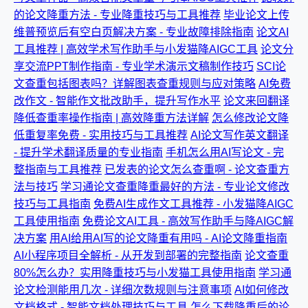
的论文降重方法 - 专业降重技巧与工具推荐
毕业论文上传
维普预览后有空白页解决方案 - 专业故障排除指南
论文AI
工具推荐 | 高效学术写作助手与小发猫降AIGC工具
论文分
享交流PPT制作指南 - 专业学术演示文稿制作技巧
SCI论
文查重包括图表吗？详解图表查重规则与应对策略
AI免费
改作文 - 智能作文批改助手，提升写作水平
论文来回翻译
降低查重率操作指南 | 高效降重方法详解
怎么修改论文降
低重复率免费 - 实用技巧与工具推荐
AI论文写作英文翻译
- 提升学术翻译质量的专业指南
手机怎么用AI写论文 - 完
整指南与工具推荐
已发表的论文怎么查重啊 - 论文查重方
法与技巧
学习通论文查重降重最好的方法 - 专业论文修改
技巧与工具指南
免费AI生成作文工具推荐 - 小发猫降AIGC
工具使用指南
免费论文AI工具 - 高效写作助手与降AIGC解
决方案
用AI给用AI写的论文降重有用吗 - AI论文降重指南
AI小程序项目全解析 - 从开发到部署的完整指南
论文查重
80%怎么办？实用降重技巧与小发猫工具使用指南
学习通
论文检测能用几次 - 详细次数规则与注意事项
AI如何修改
文档格式 - 智能文档处理技巧与工具
怎么下载降重后的论