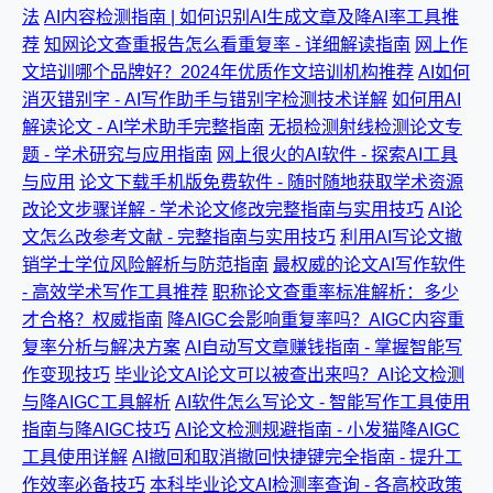
法
AI内容检测指南 | 如何识别AI生成文章及降AI率工具推
荐
知网论文查重报告怎么看重复率 - 详细解读指南
网上作
文培训哪个品牌好？2024年优质作文培训机构推荐
AI如何
消灭错别字 - AI写作助手与错别字检测技术详解
如何用AI
解读论文 - AI学术助手完整指南
无损检测射线检测论文专
题 - 学术研究与应用指南
网上很火的AI软件 - 探索AI工具
与应用
论文下载手机版免费软件 - 随时随地获取学术资源
改论文步骤详解 - 学术论文修改完整指南与实用技巧
AI论
文怎么改参考文献 - 完整指南与实用技巧
利用AI写论文撤
销学士学位风险解析与防范指南
最权威的论文AI写作软件
- 高效学术写作工具推荐
职称论文查重率标准解析：多少
才合格？权威指南
降AIGC会影响重复率吗？AIGC内容重
复率分析与解决方案
AI自动写文章赚钱指南 - 掌握智能写
作变现技巧
毕业论文AI论文可以被查出来吗？AI论文检测
与降AIGC工具解析
AI软件怎么写论文 - 智能写作工具使用
指南与降AIGC技巧
AI论文检测规避指南 - 小发猫降AIGC
工具使用详解
AI撤回和取消撤回快捷键完全指南 - 提升工
作效率必备技巧
本科毕业论文AI检测率查询 - 各高校政策