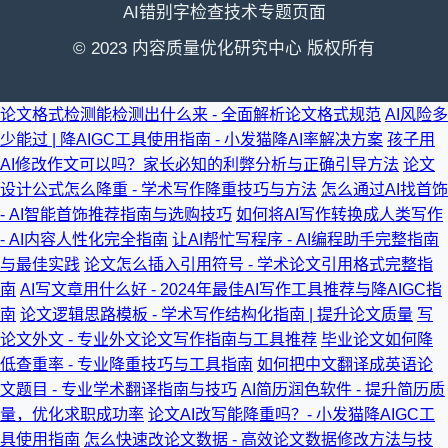
AI错别字检查技术专题页面
© 2023 内容质量优化研究中心 版权所有
论文格式检测能检测出什么来 - 全面解析论文格式规范
AI风险多
少能过 | 降AIGC工具使用指南 - 小发猫降AI率解决方案
孩子用
AI修改作文可以吗？家长必知的利弊分析与正确引导方法
论文
设计公式怎么降重 - 学术写作降重技巧与方法
怎么通过AI找首饰
- AI智能首饰推荐指南与选购技巧
如何将AI写作转换成人类写作
- AI内容人性化完全指南
让AI帮忙写程序 - AI编程助手完整指南
与最佳实践
论文怎么插入引用符号 - 学术论文引用格式完整指
南
AI写文章用什么好 - 2024年最佳AI写作工具推荐与降AIGC指
南
论文逻辑思路模板 - 学术写作结构化指南 | 提升论文质量
写
论文外文 - 专业外文论文写作指南与工具推荐
毕业论文如何降
低查重率 - 专业降重技巧与工具指南
如何把中文翻译成英语论
文题目 - 专业学术翻译指南与技巧
AI简历润色软件 - 提升简历质
量，优化求职成功率
论文AI改写能降重吗？- 小发猫降AIGC工
具使用指南
怎么快速改论文数据 - 高效论文数据修改方法与技