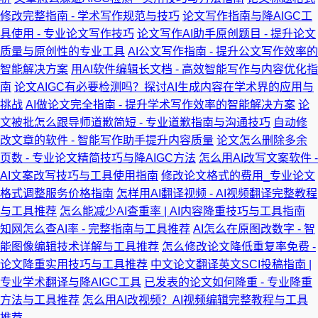
修改完整指南 - 学术写作规范与技巧
论文写作指南与降AIGC工
具使用 - 专业论文写作技巧
论文写作AI助手原创题目 - 提升论文
质量与原创性的专业工具
AI公文写作指南 - 提升公文写作效率的
智能解决方案
用AI软件编辑长文档 - 高效智能写作与内容优化指
南
论文AIGC有必要检测吗？探讨AI生成内容在学术界的应用与
挑战
AI做论文完全指南 - 提升学术写作效率的智能解决方案
论
文被批怎么跟导师道歉简短 - 专业道歉指南与沟通技巧
自动修
改文章的软件 - 智能写作助手提升内容质量
论文怎么删除多余
页数 - 专业论文精简技巧与降AIGC方法
怎么用AI改写文案软件 -
AI文案改写技巧与工具使用指南
修改论文格式的费用_专业论文
格式调整服务价格指南
怎样用AI翻译视频 - AI视频翻译完整教程
与工具推荐
怎么能减少AI查重率 | AI内容降重技巧与工具指南
知网怎么查AI率 - 完整指南与工具推荐
AI怎么在原图改数字 - 智
能图像编辑技术详解与工具推荐
怎么修改论文降低重复率免费 -
论文降重实用技巧与工具推荐
中文论文翻译英文SCI投稿指南 |
专业学术翻译与降AIGC工具
已发表的论文如何降重 - 专业降重
方法与工具推荐
怎么用AI改视频？AI视频编辑完整教程与工具
推荐