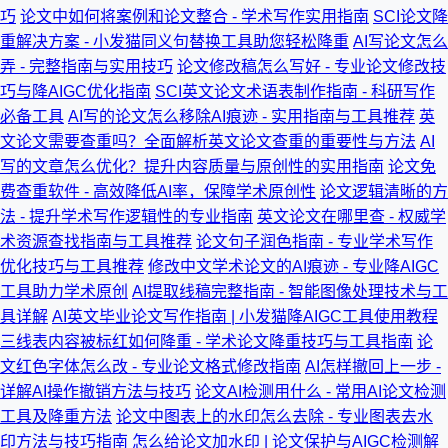
巧
论文中如何将案例和论文整合 - 学术写作实用指南
SCI论文降
重解决方案 - 小发猫同义句替换工具助您轻松降重
AI写论文怎么
弄 - 完整指南与实用技巧
论文修改稿怎么写好 - 专业论文修改技
巧与降AIGC优化指南
SCI英文论文术语表制作指南 - 科研写作
必备工具
AI写的论文怎么移除AI痕迹 - 实用指南与工具推荐
英
文论文需要查重吗？全面解析英文论文查重的重要性与方法
AI
写的文章怎么优化？提升内容质量与原创性的实用指南
论文免
费查重软件 - 高效降低AI率，保障学术原创性
论文逻辑清晰的方
法 - 提升学术写作逻辑性的专业指南
英文论文在哪里查 - 权威学
术资源查找指南与工具推荐
论文句子润色指南 - 专业学术写作
优化技巧与工具推荐
修改中文学术论文的AI痕迹 - 专业降AIGC
工具助力学术原创
AI提取线稿完整指南 - 智能图像处理技术与工
具详解
AI英文毕业论文写作指南 | 小发猫降AIGC工具使用教程
三线表内容被标红如何降重 - 学术论文降重技巧与工具指南
论
文红色字体怎么改 - 专业论文格式修改指南
AI怎样撤回上一步 -
详解AI操作撤销方法与技巧
论文AI检测用什么 - 常用AI论文检测
工具及降重方法
论文中图表上的水印怎么去除 - 专业图表去水
印方法与技巧指南
怎么给论文加水印 | 论文保护与AIGC检测解