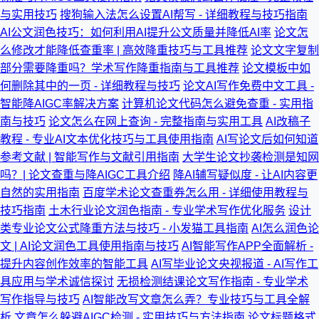
与实用技巧
搜狗输入法怎么设置AI帮写 - 详细教程与技巧指南
AI公文润色技巧：如何利用AI提升公文质量并降低AI率
论文怎
么修改才能降低查重率 | 高效降重技巧与工具推荐
论文文字复制
部分需要降重吗？学术写作降重指南与工具推荐
论文模板中如
何删除其中的一页 - 详细教程与技巧
论文AI写作免费中文工具 -
智能降AIGC率解决方案
计算机论文代码怎么避免查重 - 实用指
南与技巧
论文怎么在网上查询 - 完整指南与实用工具
AI改稿子
教程 - 专业AI文本优化技巧与工具使用指南
AI写论文后如何知道
参考文献 | 智能写作与文献引用指南
大学生论文抄袭检测是知网
吗？| 论文查重与降AIGC工具介绍
降AI辅写疑似度 - 让AI内容更
自然的实用指南
百度学术论文查重券怎么用 - 详细使用教程与
技巧指南
土木行业论文润色指南 - 专业学术写作优化服务
设计
类专业论文公式降重方法与技巧 - 小发猫工具指南
AI怎么润色论
文 | AI论文润色工具使用指南与技巧
AI智能写作APP全面解析 -
提升内容创作效率的智能工具
AI写毕业论文央视报道 - AI写作工
具应用与学术诚信探讨
无损检测结课论文写作指南 - 专业学术
写作指导与技巧
AI智能改写文章怎么弄？专业技巧与工具全解
析
文章怎么躲避AIGC检测 - 实用技巧与方法指南
论文标题格式