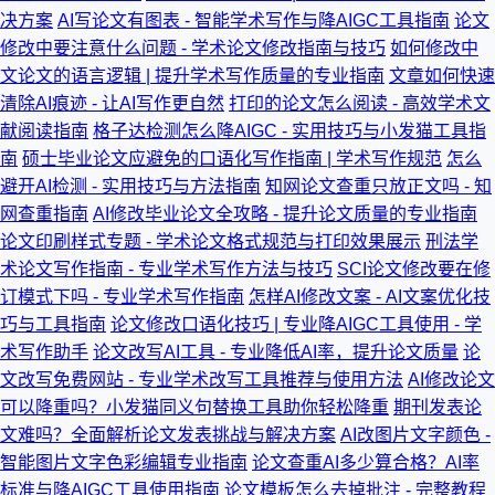
决方案
AI写论文有图表 - 智能学术写作与降AIGC工具指南
论文
修改中要注意什么问题 - 学术论文修改指南与技巧
如何修改中
文论文的语言逻辑 | 提升学术写作质量的专业指南
文章如何快速
清除AI痕迹 - 让AI写作更自然
打印的论文怎么阅读 - 高效学术文
献阅读指南
格子达检测怎么降AIGC - 实用技巧与小发猫工具指
南
硕士毕业论文应避免的口语化写作指南 | 学术写作规范
怎么
避开AI检测 - 实用技巧与方法指南
知网论文查重只放正文吗 - 知
网查重指南
AI修改毕业论文全攻略 - 提升论文质量的专业指南
论文印刷样式专题 - 学术论文格式规范与打印效果展示
刑法学
术论文写作指南 - 专业学术写作方法与技巧
SCI论文修改要在修
订模式下吗 - 专业学术写作指南
怎样AI修改文案 - AI文案优化技
巧与工具指南
论文修改口语化技巧 | 专业降AIGC工具使用 - 学
术写作助手
论文改写AI工具 - 专业降低AI率，提升论文质量
论
文改写免费网站 - 专业学术改写工具推荐与使用方法
AI修改论文
可以降重吗？小发猫同义句替换工具助你轻松降重
期刊发表论
文难吗？全面解析论文发表挑战与解决方案
AI改图片文字颜色 -
智能图片文字色彩编辑专业指南
论文查重AI多少算合格？AI率
标准与降AIGC工具使用指南
论文模板怎么去掉批注 - 完整教程