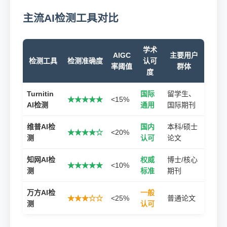
主流AI检测工具对比
学术
AIGC
主要用户
检测工具
检测准确度
认可
率阈值
群体
度
Turnitin
国际
留学生、
★★★★★
<15%
AI检测
通用
国际期刊
维普AI检
国内
本科/硕士
★★★★☆
<20%
测
认可
论文
知网AI检
权威
博士/核心
★★★★★
<10%
测
标准
期刊
万方AI检
一般
★★★☆☆
<25%
普通论文
测
认可