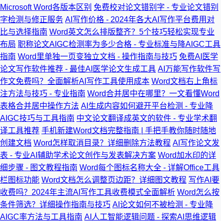
Microsoft Word各版本区别
免费校对论文错别字 - 专业论文错别
字检测与修正服务
AI写作价格 - 2024年各大AI写作平台费用对
比与选择指南
Word英文怎么排版整齐？5个技巧轻松实现专业
布局
职称论文AIGC检测率为多少合格 - 专业标准与降AIGC工具
指南
Word里单独一页变独立文档 - 操作指南与技巧
免费AI医学
论文写作软件推荐 - 最佳AI医学论文生成工具
AI万能写作软件写
作文免费吗？全面解析AI写作工具使用成本
Word文档右上角标
注方法与技巧 - 专业指南
Word合并居中在哪里？一文看懂Word
表格合并居中操作方法
AI生成内容如何避开平台检测 - 专业降
AIGC技巧与工具指南
中文论文翻译成英文的软件 - 专业学术翻
译工具推荐
手机新建Word文档完整指南 | 手把手教你随时随地
创建文档
Word怎样取消目录？详细删除方法教程
AI写作论文发
表 - 专业AI辅助学术论文创作与发表解决方案
Word加水印的详
细步骤 - 图文教程指南
Word每个图标名称大全 - 详解Office工具
栏图标功能
Word文档怎么调整页边距？详细图文教程
写作AI要
收费吗？2024年主流AI写作工具收费模式全面解析
Word怎么按
条件筛选？详细操作指南与技巧
AI论文如何不被检测 - 专业降
AIGC率方法与工具指南
AI人工智能逻辑问题 - 探索AI思维逻辑