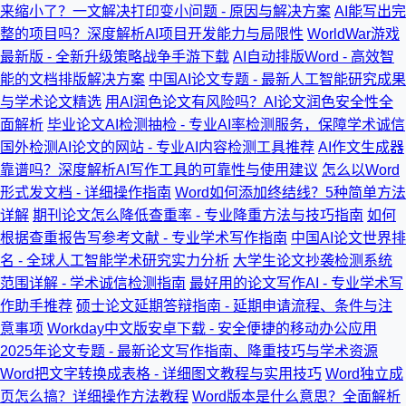
来缩小了？一文解决打印变小问题 - 原因与解决方案
AI能写出完
整的项目吗？深度解析AI项目开发能力与局限性
WorldWar游戏
最新版 - 全新升级策略战争手游下载
AI自动排版Word - 高效智
能的文档排版解决方案
中国AI论文专题 - 最新人工智能研究成果
与学术论文精选
用AI润色论文有风险吗？AI论文润色安全性全
面解析
毕业论文AI检测抽检 - 专业AI率检测服务，保障学术诚信
国外检测AI论文的网站 - 专业AI内容检测工具推荐
AI作文生成器
靠谱吗？深度解析AI写作工具的可靠性与使用建议
怎么以Word
形式发文档 - 详细操作指南
Word如何添加终结线？5种简单方法
详解
期刊论文怎么降低查重率 - 专业降重方法与技巧指南
如何
根据查重报告写参考文献 - 专业学术写作指南
中国AI论文世界排
名 - 全球人工智能学术研究实力分析
大学生论文抄袭检测系统
范围详解 - 学术诚信检测指南
最好用的论文写作AI - 专业学术写
作助手推荐
硕士论文延期答辩指南 - 延期申请流程、条件与注
意事项
Workday中文版安卓下载 - 安全便捷的移动办公应用
2025年论文专题 - 最新论文写作指南、降重技巧与学术资源
Word把文字转换成表格 - 详细图文教程与实用技巧
Word独立成
页怎么搞？详细操作方法教程
Word版本是什么意思？全面解析