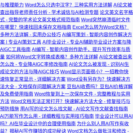
与推理能力
Word怎么只选中汉字？三种实用方法详解
AI论文被
查出指导老师责任分析 - 学术诚信与AI检测专题
论文英文名字格
式 - 完整的学术论文英文格式规范指南
Word突然崩溃临时文件
在哪里？快速找回未保存文档指南
Excel怎么转为Word文档？
多种方法详解 - 实用办公技巧
AI编写策划 - 智能内容创作解决方
案 | 专业AI策划工具
AI毕业设计 - 专业AI辅助毕业设计方案与降
AIGC工具指南
AI编写 - 智能内容创作助手，提升写作效率与质
量
如何将Word文字转换成表格？多种方法详解
AI论文被查出来
怎么改 - 专业降AIGC率修改指南
AI论文怎么被发现 - 识别AI生
成论文的方法与降AIGC技巧
Word显示页面很小？一招教你快
速恢复正常显示 - 详细解决方案
Word没有另存为？快速解决方
法大全 - 文档保存问题解决方案
豆包AI收费吗？豆包AI价格详解
及免费使用指南
Word恢复到上一次保存文件 - 完整教程与实用
方法
Word文档无法正常打开？快速解决方法大全 - 修复技巧与
预防措施
用AI写的论文怎么找文献 - AI论文写作文献查找指南
AI万能写作怎么用 - 详细教程与实用技巧指南
毕业设计可以用AI
吗？AI在毕业设计中的合理使用指南
为什么别人用AI写作有收
益？揭秘AI写作赚钱的成功秘诀
Word文档怎么做批注和修改 -