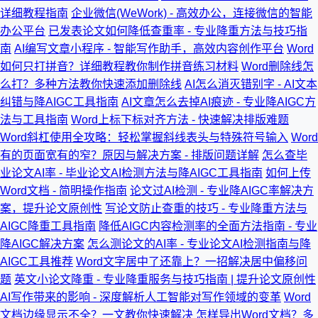
详细教程指南
企业微信(WeWork) - 高效办公，连接微信的智能
办公平台
已发表论文如何降低查重率 - 专业降重方法与技巧指
南
AI编写文章小程序 - 智能写作助手，高效内容创作平台
Word
如何只打拼音？详细教程教你制作拼音练习材料
Word删除线怎
么打？多种方法教你快速添加删除线
AI怎么消灭错别字 - AI文本
纠错与降AIGC工具指南
AI文章怎么去掉AI痕迹 - 专业降AIGC方
法与工具指南
Word上标下标对齐方法 - 快速解决排版难题
Word斜杠使用全攻略：轻松掌握斜线表头与特殊符号输入
Word
有的页面宽有的窄？原因与解决方案 - 排版问题详解
怎么查毕
业论文AI率 - 毕业论文AI检测方法与降AIGC工具指南
如何上传
Word文档 - 简明操作指南
论文过AI检测 - 专业降AIGC率解决方
案，提升论文原创性
写论文防止查重的技巧 - 专业降重方法与
AIGC降重工具指南
降低AIGC内容检测率的全面方法指南 - 专业
降AIGC解决方案
怎么测论文的AI率 - 专业论文AI检测指南与降
AIGC工具推荐
Word文字居中了还靠上？一招解决居中偏移问
题
英文小论文降重 - 专业降重服务与技巧指南 | 提升论文原创性
AI写作带来的影响 - 深度解析人工智能对写作领域的变革
Word
文档边缘显示不全？一文教你快速解决
怎样导出Word文档？多