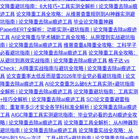
文降重避坑指南：6大技巧+工具实测全解析 | 论文降重去除ai痕
迹工具
论文降重工具全攻略：从维普查重规则到AI神器实测避
坑指南 | 论文降重去除ai痕迹工具
毕业论文降重神器
PaperBERT全解析：功能实测+避坑指南 | 论文降重去除ai痕迹
工具
AI论文降重与学术辅助工具全攻略：从原理到实战避坑指
南 | 论文降重去除ai痕迹工具
维普查重&降重全攻略：工科学子
必看避坑指南 | 论文降重去除ai痕迹工具
论文降重工具全攻略：
从避坑到高效实战指南 | 论文降重去除ai痕迹工具
格子达 vs
Check：AI降重实战指南与避坑全攻略 | 论文降重去除ai痕迹工
具
论文查重率太低反而是雷2026年毕业党必看避坑指南 | 论文
降重去除ai痕迹工具
AI论文查重怎么破6大工具实测+避坑指南
全解析 | 论文降重去除ai痕迹工具
论文降重避坑指南：工具实测
+技巧全解析 | 论文降重去除ai痕迹工具
SCI论文查重避雷指
南：重复率多少才安全各学科标准全解析 | 论文降重去除ai痕迹
工具
AIGC降重工具实测避坑指南：毕业党必看的去AI痕迹全攻
略 | 论文降重去除ai痕迹工具
论文降重工具全解析：从AI神器到
避坑指南 | 论文降重去除ai痕迹工具
论文降重实战全攻略：从
58%到3.5%一次过，工具+技巧+避坑指南 | 论文降重去除ai痕迹