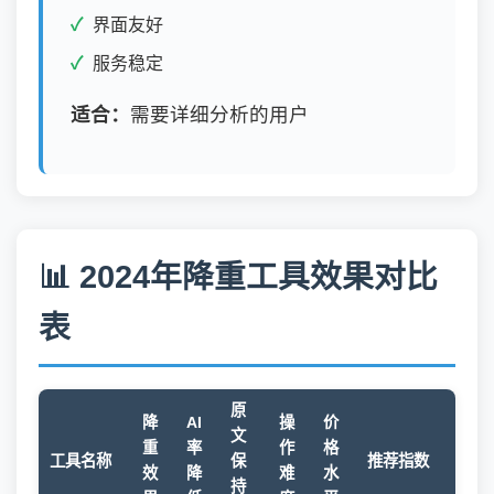
界面友好
服务稳定
适合：
需要详细分析的用户
📊 2024年降重工具效果对比
表
原
降
AI
操
价
文
重
率
作
格
工具名称
保
推荐指数
效
降
难
水
持