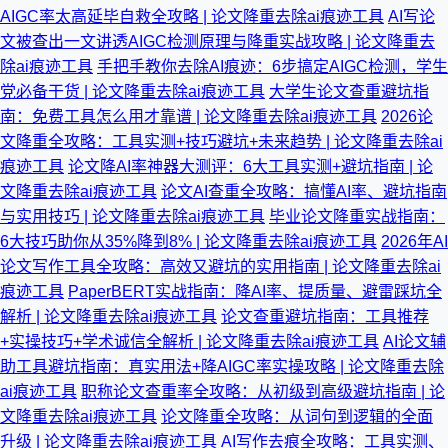
AIGC率太高延毕自救全攻略 | 论文降重去除ai痕迹工具
AI写论
文被查出一文讲透AIGC检测原理与降重实战攻略 | 论文降重去
除ai痕迹工具
手把手教你去除AI痕迹：6步搞定AIGC检测，学生
党必备干货 | 论文降重去除ai痕迹工具
大学生论文查重避坑指
南：免费工具怎么用才靠谱 | 论文降重去除ai痕迹工具
2026论
文降重全攻略：工具实测+技巧避坑+未来趋势 | 论文降重去除ai
痕迹工具
论文降AI率神器大测评：6大工具实测+避坑指南 | 论
文降重去除ai痕迹工具
论文AI查重全攻略：搞懂AI率、避坑指南
与实用技巧 | 论文降重去除ai痕迹工具
毕业论文降重实战指南：
6大技巧助你从35%降到8% | 论文降重去除ai痕迹工具
2026年AI
论文写作工具全攻略：高效又避坑的实用指南 | 论文降重去除ai
痕迹工具
PaperBERT实战指南：降AI率、提质量、避雷踩坑全
解析 | 论文降重去除ai痕迹工具
论文查重避坑指南：工具推荐
+实操技巧+学术诚信全解析 | 论文降重去除ai痕迹工具
AI论文辅
助工具避坑指南：真实用法+降AIGC率实操攻略 | 论文降重去除
ai痕迹工具
职称论文查重率全攻略：从初级到高级避坑指南 | 论
文降重去除ai痕迹工具
论文降重全攻略：从词句到逻辑的全面
升级 | 论文降重去除ai痕迹工具
AI写作去痕全攻略：工具实测、