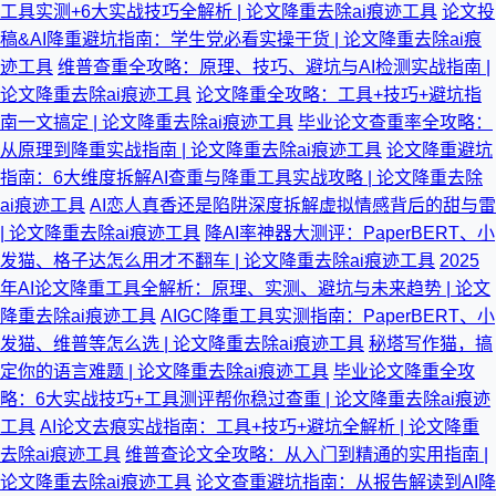
工具实测+6大实战技巧全解析 | 论文降重去除ai痕迹工具
论文投
稿&AI降重避坑指南：学生党必看实操干货 | 论文降重去除ai痕
迹工具
维普查重全攻略：原理、技巧、避坑与AI检测实战指南 |
论文降重去除ai痕迹工具
论文降重全攻略：工具+技巧+避坑指
南一文搞定 | 论文降重去除ai痕迹工具
毕业论文查重率全攻略：
从原理到降重实战指南 | 论文降重去除ai痕迹工具
论文降重避坑
指南：6大维度拆解AI查重与降重工具实战攻略 | 论文降重去除
ai痕迹工具
AI恋人真香还是陷阱深度拆解虚拟情感背后的甜与雷
| 论文降重去除ai痕迹工具
降AI率神器大测评：PaperBERT、小
发猫、格子达怎么用才不翻车 | 论文降重去除ai痕迹工具
2025
年AI论文降重工具全解析：原理、实测、避坑与未来趋势 | 论文
降重去除ai痕迹工具
AIGC降重工具实测指南：PaperBERT、小
发猫、维普等怎么选 | 论文降重去除ai痕迹工具
秘塔写作猫，搞
定你的语言难题 | 论文降重去除ai痕迹工具
毕业论文降重全攻
略：6大实战技巧+工具测评帮你稳过查重 | 论文降重去除ai痕迹
工具
AI论文去痕实战指南：工具+技巧+避坑全解析 | 论文降重
去除ai痕迹工具
维普查论文全攻略：从入门到精通的实用指南 |
论文降重去除ai痕迹工具
论文查重避坑指南：从报告解读到AI降