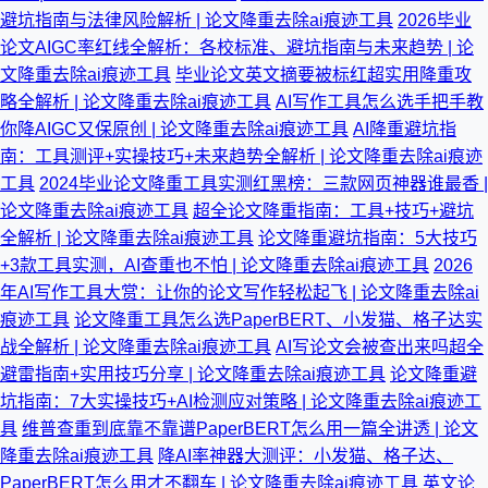
避坑指南与法律风险解析 | 论文降重去除ai痕迹工具
2026毕业
论文AIGC率红线全解析：各校标准、避坑指南与未来趋势 | 论
文降重去除ai痕迹工具
毕业论文英文摘要被标红超实用降重攻
略全解析 | 论文降重去除ai痕迹工具
AI写作工具怎么选手把手教
你降AIGC又保原创 | 论文降重去除ai痕迹工具
AI降重避坑指
南：工具测评+实操技巧+未来趋势全解析 | 论文降重去除ai痕迹
工具
2024毕业论文降重工具实测红黑榜：三款网页神器谁最香 |
论文降重去除ai痕迹工具
超全论文降重指南：工具+技巧+避坑
全解析 | 论文降重去除ai痕迹工具
论文降重避坑指南：5大技巧
+3款工具实测，AI查重也不怕 | 论文降重去除ai痕迹工具
2026
年AI写作工具大赏：让你的论文写作轻松起飞 | 论文降重去除ai
痕迹工具
论文降重工具怎么选PaperBERT、小发猫、格子达实
战全解析 | 论文降重去除ai痕迹工具
AI写论文会被查出来吗超全
避雷指南+实用技巧分享 | 论文降重去除ai痕迹工具
论文降重避
坑指南：7大实操技巧+AI检测应对策略 | 论文降重去除ai痕迹工
具
维普查重到底靠不靠谱PaperBERT怎么用一篇全讲透 | 论文
降重去除ai痕迹工具
降AI率神器大测评：小发猫、格子达、
PaperBERT怎么用才不翻车 | 论文降重去除ai痕迹工具
英文论