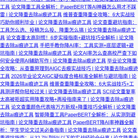
工具
论文降重工具全解析：PaperBERT等AI神器怎么用才不踩
雷 | 论文降重去除ai痕迹工具
维普查重降重全攻略：6大实战技
巧助你顺利毕业 | 论文降重去除ai痕迹工具
论文查重避坑指南：
工具怎么选、投稿怎么投、降重怎么搞 | 论文降重去除ai痕迹工
具
论文查重太高别慌！6步实操指南+避坑技巧全解析 | 论文降
重去除ai痕迹工具
手把手教你降AI率：工具实测+底层逻辑+避
坑指南 | 论文降重去除ai痕迹工具
论文AI率怎么查高校严查下如
何安全使用AI辅助写作 | 论文降重去除ai痕迹工具
毕业论文降重
全攻略：从查重原理到AIGC去痕实战技巧 | 论文降重去除ai痕迹
工具
2026毕业论文AIGC疑似度合格标准全解析与避坑指南 | 论
文降重去除ai痕迹工具
维普查重降重全攻略：6大实战技巧+工
具测评帮你轻松过关 | 论文降重去除ai痕迹工具
SCI论文重复率
太高被拒超实用降重攻略+再投指南来了 | 论文降重去除ai痕迹
工具
论文查重颜色代表啥万方新规+降重技巧全解析 | 论文降重
去除ai痕迹工具
智能降重工具PaperBERT全解析：从实测到避
坑指南 | 论文降重去除ai痕迹工具
PaperBERT降AI率神器全解
析：学生党论文过关必备指南 | 论文降重去除ai痕迹工具
论文查
重避坑指南：从32.7%到5%以下的实战经验全分享 | 论文降重去