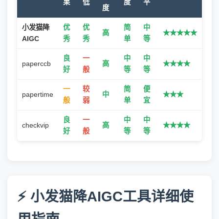
果
低
度
平
度
小发猫降
优
优
简
中
高
★★★★★
AIGC
秀
秀
单
等
良
一
中
中
paperccb
高
★★★★
好
般
等
等
一
较
简
便
papertime
中
★★★
般
弱
单
宜
良
一
中
中
checkvip
高
★★★★
好
般
等
等
⚡ 小发猫降AIGC工具详细使