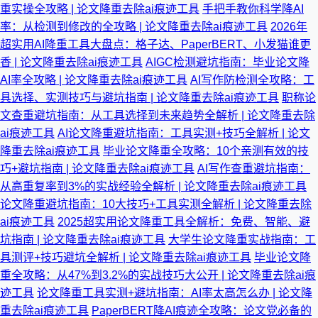
重实操全攻略 | 论文降重去除ai痕迹工具
手把手教你科学降AI
率：从检测到修改的全攻略 | 论文降重去除ai痕迹工具
2026年
超实用AI降重工具大盘点：格子达、PaperBERT、小发猫谁更
香 | 论文降重去除ai痕迹工具
AIGC检测避坑指南：毕业论文降
AI率全攻略 | 论文降重去除ai痕迹工具
AI写作防检测全攻略：工
具选择、实测技巧与避坑指南 | 论文降重去除ai痕迹工具
职称论
文查重避坑指南：从工具选择到未来趋势全解析 | 论文降重去除
ai痕迹工具
AI论文降重避坑指南：工具实测+技巧全解析 | 论文
降重去除ai痕迹工具
毕业论文降重全攻略：10个亲测有效的技
巧+避坑指南 | 论文降重去除ai痕迹工具
AI写作查重避坑指南：
从高重复率到3%的实战经验全解析 | 论文降重去除ai痕迹工具
论文降重避坑指南：10大技巧+工具实测全解析 | 论文降重去除
ai痕迹工具
2025超实用论文降重工具全解析：免费、智能、避
坑指南 | 论文降重去除ai痕迹工具
大学生论文降重实战指南：工
具测评+技巧避坑全解析 | 论文降重去除ai痕迹工具
毕业论文降
重全攻略：从47%到3.2%的实战技巧大公开 | 论文降重去除ai痕
迹工具
论文降重工具实测+避坑指南：AI率太高怎么办 | 论文降
重去除ai痕迹工具
PaperBERT降AI痕迹全攻略：论文党必备的