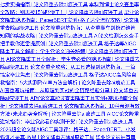
七步实操指南 | 论文降重去除ai痕迹工具
本科到博士论文查重率
全攻略：别再被15%吓懵了！ | 论文降重去除ai痕迹工具
毕业论
文降重避坑指南：PaperBERT实测+格子达全流程攻略 | 论文降
重去除ai痕迹工具
论文降重避坑指南：从查重翻车到稳过维普
知网的实战攻略 | 论文降重去除ai痕迹工具
AI论文检测怎么查手
把手教你避雷提原创 | 论文降重去除ai痕迹工具
格子达等AIGC
降重工具全解析：学生党论文通关秘籍 | 论文降重去除ai痕迹工
具
AI论文降重工具全解析：学生党必看的避坑指南 | 论文降重去
除ai痕迹工具
论文查重全攻略：从工具选择到避坑指南，一篇
搞定毕业焦虑 | 论文降重去除ai痕迹工具
格子达AIGC高风险自
救指南：5大实测降AI率方法全解析 | 论文降重去除ai痕迹工具
AI查重避坑指南：从原理到实战的全链路经验分享 | 论文降重去
除ai痕迹工具
AI写论文真能过查重降重工具实测+避坑指南全解
析 | 论文降重去除ai痕迹工具
论文降重避坑指南：10种亲测有效
方法+未来趋势全解析 | 论文降重去除ai痕迹工具
AIGC论文降重
避坑指南：毕业党必看的实测干货 | 论文降重去除ai痕迹工具
2026超全论文降AIGC工具测评：格子达、PaperBERT、小发
猫谁才是真·救星 | 论文降重去除ai痕迹工具
毕业论文被抽盲审