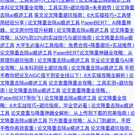
坑指南：工具实测+人工技巧全解析 | 论文降重去除ai痕迹工具
本科论文降重全攻略：工具实测+避坑指南+未来趋势 | 论文降重
去除ai痕迹工具
英文论文降重避坑指南：6大实操技巧+工具使
用经验分享 | 论文降重去除ai痕迹工具
PaperBERT：AI降重神
器，论文原创性提升秘籍 | 论文降重去除ai痕迹工具
论文降重全
攻略：从50%到10%的实战技巧与避坑指南 | 论文降重去除ai痕
迹工具
大学生必备AI工具指南：免费合规+降重避坑+实战推荐 |
论文降重去除ai痕迹工具
PaperBERT论文降重神器全攻略：从
原理到避坑指南 | 论文降重去除ai痕迹工具
毕业论文查重与AI率
全攻略：从本科到硕士避坑指南 | 论文降重去除ai痕迹工具
手把
手教你把论文AIGC值干到安全线以下！6大实操攻略全解析 | 论
文降重去除ai痕迹工具
论文查重降重全攻略：工具实测+避坑指
南 | 论文降重去除ai痕迹工具
论文查重降重全攻略，
PaperBERT带你飞 | 论文降重去除ai痕迹工具
论文降重全攻
略：6大实战技巧+避坑指南，毕业党必看 | 论文降重去除ai痕迹
工具
论文查重与降重神器全解析：从上传到下载的完美指南 | 论
文降重去除ai痕迹工具
万方查重全攻略：从入门到避坑，手把
手教你高效查重 | 论文降重去除ai痕迹工具
论文降重避坑指南：