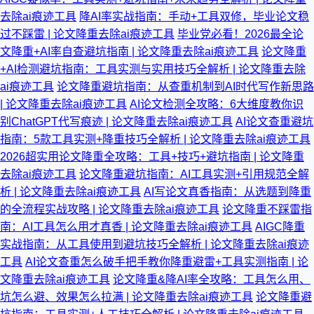
去除ai痕迹工具
降AI率实战指南：手动+工具双修，毕业论文稳
过不踩雷 | 论文降重去除ai痕迹工具
毕业党必看！2026最全论
文降重+AI率自查避坑指南 | 论文降重去除ai痕迹工具
论文降重
+AI检测避坑指南：工具实测与实用技巧全解析 | 论文降重去除
ai痕迹工具
论文降重避坑指南：从查重机制到AI时代写作新思路
| 论文降重去除ai痕迹工具
AI论文检测全攻略：6大维度教你识
别ChatGPT代写痕迹 | 论文降重去除ai痕迹工具
AI论文查重避坑
指南：5款工具实测+降重技巧全解析 | 论文降重去除ai痕迹工具
2026超实用论文降重全攻略：工具+技巧+避坑指南 | 论文降重
去除ai痕迹工具
论文降重避坑指南：AI工具实测+引用规范全解
析 | 论文降重去除ai痕迹工具
AI写论文真香指南：从选题到降重
的全流程实战攻略 | 论文降重去除ai痕迹工具
论文降重不踩雷指
南：AI工具怎么用才真香 | 论文降重去除ai痕迹工具
AIGC降重
实战指南：从工具使用到避坑技巧全解析 | 论文降重去除ai痕迹
工具
AI论文查重怎么破手把手教你降重避雷+工具实测指南 | 论
文降重去除ai痕迹工具
论文降重&降AI率全攻略：工具怎么用、
坑怎么避、效果怎么拉满 | 论文降重去除ai痕迹工具
论文降重避