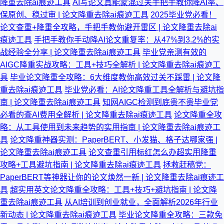
降重去除ai痕迹工具
AI写论文真能蒙混过关手把手教你降AI率、
保原创、稳过审 | 论文降重去除ai痕迹工具
2025毕业党必看！
论文查重+降重全攻略，手把手教你避开雷区 | 论文降重去除ai
痕迹工具
手把手教你手动降AI论文重复率：从47%到3.2%的实
战经验全分享 | 论文降重去除ai痕迹工具
毕业党亲测有效的
AIGC降重实战攻略：工具+技巧全解析 | 论文降重去除ai痕迹工
具
毕业论文降重全攻略：6大维度教你高效过关不踩雷 | 论文降
重去除ai痕迹工具
毕业党必看：AI论文降重工具全解析与避坑指
南 | 论文降重去除ai痕迹工具
知网AIGC检测到底贵不贵毕业党
必看的查AI费用全解析 | 论文降重去除ai痕迹工具
论文降重全攻
略：从工具使用到未来趋势的实用指南 | 论文降重去除ai痕迹工
具
论文降重神器实测：PaperBERT、小发猫、格子达哪家强 |
论文降重去除ai痕迹工具
论文查重引用标红怎么办超实用降重
攻略+工具避坑指南 | 论文降重去除ai痕迹工具
拯救赶稿党：
PaperBERT等神器让你的论文焕然一新 | 论文降重去除ai痕迹工
具
超实用英文论文降重全攻略：工具+技巧+避坑指南 | 论文降
重去除ai痕迹工具
从AI培训到创业就业，全面解析2026年行业
新动态 | 论文降重去除ai痕迹工具
毕业论文降重全攻略：三款免