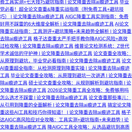
费工具实测+七大技巧避坑指南 | 论文降重去除ai痕迹工具
毕业
党必看！超全论文查重&降重实战指南（附免费工具+避坑技
巧） | 论文降重去除ai痕迹工具
AIGC降重工具实测指南：免费
好用不踩雷的6大维度全解析 | 论文降重去除ai痕迹工具
AI论文
降重实战指南：工具测评+避坑策略+未来趋势全解析 | 论文降重
去除ai痕迹工具
格子达查重太严手把手教你降AIGC风险+高效
过检攻略 | 论文降重去除ai痕迹工具
维普论文检测系统：Z世代
学术诚信的守护神 | 论文降重去除ai痕迹工具
论文查重全攻略：
从原理到避坑，毕业党必看指南 | 论文降重去除ai痕迹工具
论文
AI查重超全指南：从检测原理到降重实操 | 论文降重去除ai痕迹
工具
毕业论文查重全攻略：从原理到避坑一次讲透 | 论文降重去
除ai痕迹工具
硕士论文查重全攻略：从规则解析到避坑指南 | 论
文降重去除ai痕迹工具
2026论文降重工具全攻略：免费够用吗
怎么选才不踩雷 | 论文降重去除ai痕迹工具
论文查重那些事儿：
从引用到降重的全面解析 | 论文降重去除ai痕迹工具
搞定论文降
重这些AI工具和技巧你得知道！ | 论文降重去除ai痕迹工具
格子
达AIGC高风险应对全攻略：工具实测+避坑指南+未来趋势 | 论
文降重去除ai痕迹工具
降AIGC工具全攻略：从选品避坑到高质