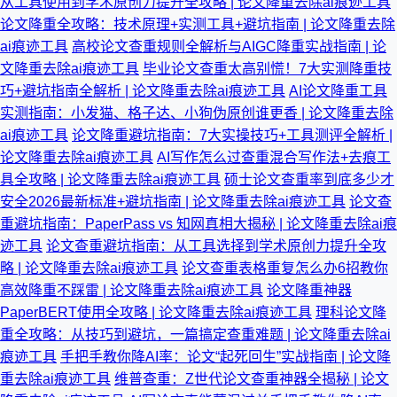
从工具使用到学术原创力提升全攻略 | 论文降重去除ai痕迹工具
论文降重全攻略：技术原理+实测工具+避坑指南 | 论文降重去除
ai痕迹工具
高校论文查重规则全解析与AIGC降重实战指南 | 论
文降重去除ai痕迹工具
毕业论文查重太高别慌！7大实测降重技
巧+避坑指南全解析 | 论文降重去除ai痕迹工具
AI论文降重工具
实测指南：小发猫、格子达、小狗伪原创谁更香 | 论文降重去除
ai痕迹工具
论文降重避坑指南：7大实操技巧+工具测评全解析 |
论文降重去除ai痕迹工具
AI写作怎么过查重混合写作法+去痕工
具全攻略 | 论文降重去除ai痕迹工具
硕士论文查重率到底多少才
安全2026最新标准+避坑指南 | 论文降重去除ai痕迹工具
论文查
重避坑指南：PaperPass vs 知网真相大揭秘 | 论文降重去除ai痕
迹工具
论文查重避坑指南：从工具选择到学术原创力提升全攻
略 | 论文降重去除ai痕迹工具
论文查重表格重复怎么办6招教你
高效降重不踩雷 | 论文降重去除ai痕迹工具
论文降重神器
PaperBERT使用全攻略 | 论文降重去除ai痕迹工具
理科论文降
重全攻略：从技巧到避坑，一篇搞定查重难题 | 论文降重去除ai
痕迹工具
手把手教你降AI率：论文“起死回生”实战指南 | 论文降
重去除ai痕迹工具
维普查重：Z世代论文查重神器全揭秘 | 论文