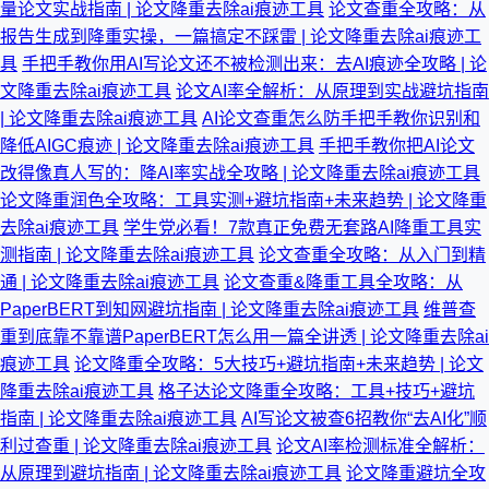
量论文实战指南 | 论文降重去除ai痕迹工具
论文查重全攻略：从
报告生成到降重实操，一篇搞定不踩雷 | 论文降重去除ai痕迹工
具
手把手教你用AI写论文还不被检测出来：去AI痕迹全攻略 | 论
文降重去除ai痕迹工具
论文AI率全解析：从原理到实战避坑指南
| 论文降重去除ai痕迹工具
AI论文查重怎么防手把手教你识别和
降低AIGC痕迹 | 论文降重去除ai痕迹工具
手把手教你把AI论文
改得像真人写的：降AI率实战全攻略 | 论文降重去除ai痕迹工具
论文降重润色全攻略：工具实测+避坑指南+未来趋势 | 论文降重
去除ai痕迹工具
学生党必看！7款真正免费无套路AI降重工具实
测指南 | 论文降重去除ai痕迹工具
论文查重全攻略：从入门到精
通 | 论文降重去除ai痕迹工具
论文查重&降重工具全攻略：从
PaperBERT到知网避坑指南 | 论文降重去除ai痕迹工具
维普查
重到底靠不靠谱PaperBERT怎么用一篇全讲透 | 论文降重去除ai
痕迹工具
论文降重全攻略：5大技巧+避坑指南+未来趋势 | 论文
降重去除ai痕迹工具
格子达论文降重全攻略：工具+技巧+避坑
指南 | 论文降重去除ai痕迹工具
AI写论文被查6招教你“去AI化”顺
利过查重 | 论文降重去除ai痕迹工具
论文AI率检测标准全解析：
从原理到避坑指南 | 论文降重去除ai痕迹工具
论文降重避坑全攻