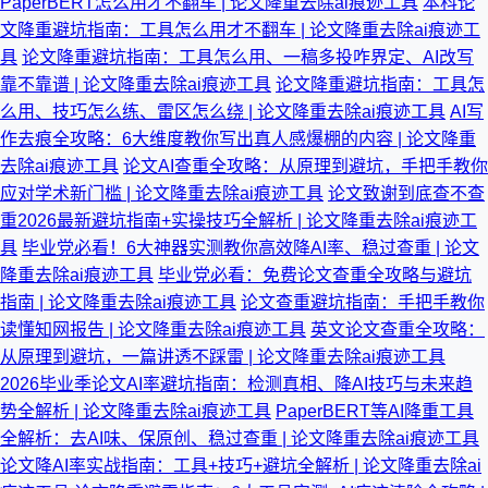
PaperBERT怎么用才不翻车 | 论文降重去除ai痕迹工具
本科论
文降重避坑指南：工具怎么用才不翻车 | 论文降重去除ai痕迹工
具
论文降重避坑指南：工具怎么用、一稿多投咋界定、AI改写
靠不靠谱 | 论文降重去除ai痕迹工具
论文降重避坑指南：工具怎
么用、技巧怎么练、雷区怎么绕 | 论文降重去除ai痕迹工具
AI写
作去痕全攻略：6大维度教你写出真人感爆棚的内容 | 论文降重
去除ai痕迹工具
论文AI查重全攻略：从原理到避坑，手把手教你
应对学术新门槛 | 论文降重去除ai痕迹工具
论文致谢到底查不查
重2026最新避坑指南+实操技巧全解析 | 论文降重去除ai痕迹工
具
毕业党必看！6大神器实测教你高效降AI率、稳过查重 | 论文
降重去除ai痕迹工具
毕业党必看：免费论文查重全攻略与避坑
指南 | 论文降重去除ai痕迹工具
论文查重避坑指南：手把手教你
读懂知网报告 | 论文降重去除ai痕迹工具
英文论文查重全攻略：
从原理到避坑，一篇讲透不踩雷 | 论文降重去除ai痕迹工具
2026毕业季论文AI率避坑指南：检测真相、降AI技巧与未来趋
势全解析 | 论文降重去除ai痕迹工具
PaperBERT等AI降重工具
全解析：去AI味、保原创、稳过查重 | 论文降重去除ai痕迹工具
论文降AI率实战指南：工具+技巧+避坑全解析 | 论文降重去除ai