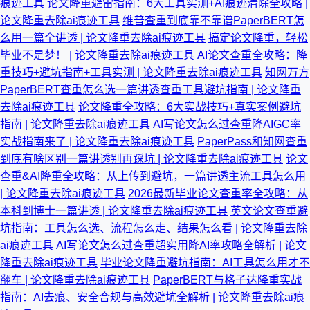
痕迹工具
论文降重避雷指南：6大工具实测+AI痕迹清除全攻略 |
论文降重去除ai痕迹工具
维普查重到底靠不靠谱PaperBERT怎
么用一篇全讲透 | 论文降重去除ai痕迹工具
搞定论文降重，轻松
毕业不是梦！ | 论文降重去除ai痕迹工具
AI论文查重全攻略：降
重技巧+避坑指南+工具实测 | 论文降重去除ai痕迹工具
知网万方
PaperBERT查重怎么选一篇讲透查重工具避坑指南 | 论文降重
去除ai痕迹工具
论文降重全攻略：6大实战技巧+真实案例避坑
指南 | 论文降重去除ai痕迹工具
AI写论文怎么过查重降AIGC率
实战指南来了 | 论文降重去除ai痕迹工具
PaperPass和知网查重
到底有啥区别一篇讲透别再踩坑 | 论文降重去除ai痕迹工具
论文
查重&AI降重全攻略：从上传到避坑，一篇讲透主流工具怎么用
| 论文降重去除ai痕迹工具
2026最新毕业论文查重率全攻略：从
本科到博士一篇讲透 | 论文降重去除ai痕迹工具
英文论文查重避
坑指南：工具怎么选、流程怎么走、结果怎么看 | 论文降重去除
ai痕迹工具
AI写论文怎么过查重超实用降AI率攻略全解析 | 论文
降重去除ai痕迹工具
毕业论文降重避坑指南：AI工具怎么用才不
翻车 | 论文降重去除ai痕迹工具
PaperBERT与格子达降重实战
指南：AI去痕、安全合规与高效避坑全解析 | 论文降重去除ai痕