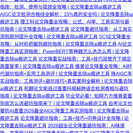
指南：检测、使用与提效全攻略 | 论文降重去除ai痕迹工具
AIGC论文检测合格线全解析：15%真的安全吗 | 论文降重去除ai
痕迹工具
理工科论文降重全攻略：公式、AI率、工具实测与避
坑指南 | 论文降重去除ai痕迹工具
论文降重避坑指南：从工具实
测到原创提升全攻略 | 论文降重去除ai痕迹工具
SCI论文降重全
攻略：从时机把握到避坑指南 | 论文降重去除ai痕迹工具
AI论文
降重工具实测指南：PaperBERT等神器怎么选怎么用 | 论文降
重去除ai痕迹工具
论文降重实战指南：工具+技巧双管齐下搞定
高重复率 | 论文降重去除ai痕迹工具
维普论文降重全攻略：AI时
代避坑指南+实用工具测评 | 论文降重去除ai痕迹工具
降AIGC率
实战指南：工具测评+避坑技巧+真实案例全解析 | 论文降重去除
ai痕迹工具
机翻论文能逃过查重吗揭秘跨语言检测真相与避坑
指南 | 论文降重去除ai痕迹工具
毕业党必看！知网万方维普查重
到底怎么选避坑指南来了 | 论文降重去除ai痕迹工具
自考论文也
要防AI查重2026最全AIGC降重工具实测指南 | 论文降重去除ai
痕迹工具
论文降重避坑指南：工具+技巧+问卷设计全攻略 | 论
文降重去除ai痕迹工具
2026超全论文降重避坑指南：AI味退