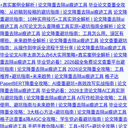
+真实案例全解析 | 论文降重去除ai痕迹工具
毕业论文查重全攻
略：从初稿到投稿的避坑指南 | 论文降重去除ai痕迹工具
论文降
重避坑指南：10种实用技巧+工具实测全解析 | 论文降重去除ai
痕迹工具
AI写论文怎么查降痕工具实测+避坑指南全解析 | 论文
降重去除ai痕迹工具
论文降重避坑指南：工具怎么用、误区有
哪些、未来趋势全解析 | 论文降重去除ai痕迹工具
论文查重避坑
指南：从操作到申诉全流程干货分享 | 论文降重去除ai痕迹工具
毕业论文AI率太高怎么办6大实用策略+真实案例全解析 | 论文降
重去除ai痕迹工具
毕业党必看！2026超全免费论文查重平台避
坑指南 | 论文降重去除ai痕迹工具
2026论文降重全攻略：工具
推荐+避坑指南+未来趋势 | 论文降重去除ai痕迹工具
格子达
PaperBERT降重全攻略：AI查重避坑+高效改写实战指南 | 论文
降重去除ai痕迹工具
毕业党必看：2026主流论文降AI工具实测
与避坑指南 | 论文降重去除ai痕迹工具
AI写作检测全攻略：工具
使用、避坑指南与未来趋势 | 论文降重去除ai痕迹工具
毕业论文
降重全攻略：3大核心方法+避坑指南 | 论文降重去除ai痕迹工具
格子达查重&降AIGC全攻略：学生党必看避坑指南 | 论文降重去
除ai痕迹工具
手把手教你降AI率：工具+技巧+避坑全攻略 | 论文