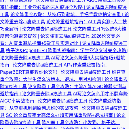
散，查重稳过线 | 论文降重去除ai痕迹工具
AIGC降重工具实测
避坑指南：毕业党必看的去AI痕迹全攻略 | 论文降重去除ai痕迹
工具
论文降重全攻略：从技巧到避坑，手把手教你搞定查重 | 论
文降重去除ai痕迹工具
论文降重避坑指南：AI工具实测+人工技
巧全解析 | 论文降重去除ai痕迹工具
论文降重工具怎么选6大维
度帮你避雷又提效 | 论文降重去除ai痕迹工具
2026论文党必
看：AI查重避坑指南+5款工具实测对比 | 论文降重去除ai痕迹工
具
格子达&PaperBERT降重实战指南：学生党论文过关全攻略 |
论文降重去除ai痕迹工具
AI写论文怎么降重6大实操技巧+避坑
指南 | 论文降重去除ai痕迹工具
AI写作查重避雷指南：
PaperBERT真能救你论文吗 | 论文降重去除ai痕迹工具
维普查
重全攻略：大学生怎么选版本、避坑、用对AI检测 | 论文降重去
除ai痕迹工具
论文降重工具全攻略：主流AI降AIGC神器实测与
避坑指南 | 论文降重去除ai痕迹工具
AI写论文怎么用才不翻车降
AIGC率实战指南 | 论文降重去除ai痕迹工具
论文降重避坑指
南：从查重机制到原创思维的实战攻略 | 论文降重去除ai痕迹工
具
SCI论文重复率太高怎么办超实用降重攻略+避坑指南 | 论文
降重去除ai痕迹工具
降AI率工具全攻略：小发猫、格子达、