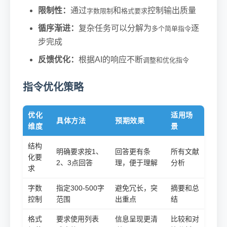
限制性：
通过
和
控制输出质量
字数限制
格式要求
循序渐进：
复杂任务可以分解为
逐
多个简单指令
步完成
反馈优化：
根据AI的响应不断
调整和优化指令
指令优化策略
优化
适用场
具体方法
预期效果
维度
景
结构
明确要求按1、
回答更有条
所有文献
化要
2、3点回答
理，便于理解
分析
求
字数
指定300-500字
避免冗长，突
摘要和总
控制
范围
出重点
结
格式
要求使用列表
信息呈现更清
比较和对