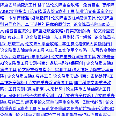
降重去除ai痕迹工具
格子达论文降重全攻略：免费查重+智能降
AIGC实测指南 | 论文降重去除ai痕迹工具
毕业论文查重率全攻
略：本硕博标准+避坑指南 | 论文降重去除ai痕迹工具
论文降重
别只靠套路，真正过关的是你的原创力 | 论文降重去除ai痕迹工
具
维普查重怎么用降重避坑全攻略+真实案例解析 | 论文降重去
除ai痕迹工具
论文降重秘籍：从工具到技巧全解析 | 论文降重去
除ai痕迹工具
论文降AI率全攻略：学生党必看的6大实操指南 |
论文降重去除ai痕迹工具
AI工具真实使用全攻略：从写教案到做
头像，避坑指南+未来趋势 | 论文降重去除ai痕迹工具
2026最全
AI论文降重工具实测指南：避坑+提效+保原创 | 论文降重去除ai
痕迹工具
论文降重避雷指南：实测工具+8大技巧助你重复率直
降 | 论文降重去除ai痕迹工具
论文降重实战指南：表格处理+工
具技巧全解析 | 论文降重去除ai痕迹工具
理工科论文降重全攻
略：工具实测+避坑指南+未来趋势 | 论文降重去除ai痕迹工具
PaperBERT+格子达降重实测：AI论文去痕全攻略 | 论文降重去
除ai痕迹工具
超实用论文查重与降重全攻略，Z世代必备 | 论文
降重去除ai痕迹工具
AI写论文查重率为啥高避坑指南+实测经验
全解析 | 论文降重去除ai痕迹工具
手把手教你识破假查重报告！