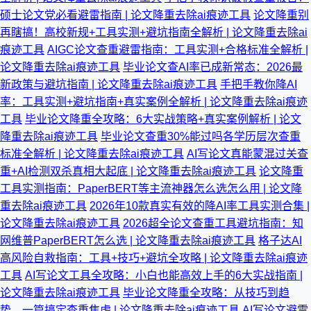
硕士论文党必看避雷指南 | 论文降重去除ai痕迹工具
论文降重别
再瞎搞！高校新规+工具实测+避坑指南全解析 | 论文降重去除ai
痕迹工具
AIGC论文查重避雷指南：工具实测+合格标准全解析 |
论文降重去除ai痕迹工具
毕业论文查AI率已成新常态：2026最
新政策与避坑指南 | 论文降重去除ai痕迹工具
手把手教你降AI
率：工具实测+避坑指南+真实案例全解析 | 论文降重去除ai痕迹
工具
毕业论文降重全攻略：6大实战策略+真实案例解析 | 论文
降重去除ai痕迹工具
毕业论文查重30%能过吗各学历层次查重
标准全解析 | 论文降重去除ai痕迹工具
AI写论文真能蒙混过关查
重+AI检测双杀真相大起底 | 论文降重去除ai痕迹工具
论文降重
工具实测指南：PaperBERT等主流神器怎么选怎么用 | 论文降
重去除ai痕迹工具
2026年10款真实有效的降AI率工具实测合集 |
论文降重去除ai痕迹工具
2026超全论文查重工具避坑指南：知
网维普PaperBERT怎么选 | 论文降重去除ai痕迹工具
格子达AI
高风险自救指南：工具+技巧+避坑全攻略 | 论文降重去除ai痕迹
工具
AI写论文工具全攻略：小白也能高效上手的6大实战指南 |
论文降重去除ai痕迹工具
毕业论文降重全攻略：从技巧到趋
势，一篇搞定查重焦虑 | 论文降重去除ai痕迹工具
AI写论文避雷